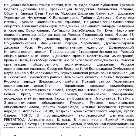
Национал-большевистская партия, ВЕК РА, Рада земли Кубанской Духовно
Родовой Державы Русь, организация Асгардская Славянская Община,
Община Капища Веды Перуна, Мужская Духовная Семинария Духовное
Учреждение, Нурджулар, К Богодержавию, Таблиги Джамаат, Свидетели
Иеговы, Русское национальное единство, Национал-социалистическое
общество, Джамаат мувахидов, Объединенный Вилайат Кабарды, Балкарии
и Карачая, Союз славян, Ат-Такфир Валь-Хиджра, Пит Буль, Национал-
социалистическая рабочая партия России, Славянский союз, Формат-18,
Благородный Орден Дьявола, Армия воли народа, Национальная
Социалистическая Инициатива города Череповца, Духовно-Родовая
Держава Русь, Русское национальное единство, Древнерусской
Инглистической церкви Православных Староверов-Инглингов, Русский
общенациональный союз, Движение против нелегальной иммиграции,
Кровь и Честь, О свободе совести и о религиозных объединениях, Омская
организация общественного политического движения Русское
национальное единство, Северное Братство, Клуб Болельщиков Футбольного
Клуба Динамо, Файзрахманисты, Мусульманская религиозная организация
п. Боровский Тюменского района Тюменской области, Община Коренного
Русского народа Щелковского района, Правый сектор, Украинская
национальная ассамблея – Украинская народная самооборона,
Украинская повстанческая армия, Тризуб им. Степана Бандеры, Братство,
Белый Крест, Misanthropic division, Религиозное объединение
последователей инглиизма, Народная Социальная Инициатива, TulaSkins,
Этнополитическое объединение Русские, Русское национальное
объединение Атака, Мечеть Мирмамеда, Община Коренного Русского
народа г. Астрахани, ВОЛЯ, Меджлис крымскотатарского народа, Рубеж
Севера, ТОЙС, О противодействии экстремистской деятельности,
РЕВТАТПОД, Артподготовка, Штольц, В честь иконы Божией Матери
Державная, Сектор 16, Независимость, Фирма, Молодежная правозащитная
группа МПГ, Курсом Правды и Единения, Каракольская инициативная
группа, Автоград Крю, Союз Славянских Сил Руси, Алля-Аят,