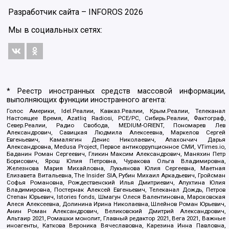
Разработчик сайта –
INFOROS
2026
Мы в социальных сетях:
* Реестр иностранных средств массовой информации,
выполняющих функции иностранного агента:
Голос Америки, Idel.Реалии, Кавказ.Реалии, Крым.Реалии, Телеканал
Настоящее Время, Azatliq Radiosi, PCE/PC, Сибирь.Реалии, Фактограф,
Север.Реалии, Радио Свобода, MEDIUM-ORIENT, Пономарев Лев
Александрович, Савицкая Людмила Алексеевна, Маркелов Сергей
Евгеньевич, Камалягин Денис Николаевич, Апахончич Дарья
Александровна, Medusa Project, Первое антикоррупционное СМИ, VTimes.io,
Баданин Роман Сергеевич, Гликин Максим Александрович, Маняхин Петр
Борисович, Ярош Юлия Петровна, Чуракова Ольга Владимировна,
Железнова Мария Михайловна, Лукьянова Юлия Сергеевна, Маетная
Елизавета Витальевна, The Insider SIA, Рубин Михаил Аркадьевич, Гройсман
Софья Романовна, Рождественский Илья Дмитриевич, Апухтина Юлия
Владимировна, Постернак Алексей Евгеньевич, Телеканал Дождь, Петров
Степан Юрьевич, Istories fonds, Шмагун Олеся Валентиновна, Мароховская
Алеся Алексеевна, Долинина Ирина Николаевна, Шлейнов Роман Юрьевич,
Анин Роман Александрович, Великовский Дмитрий Александрович,
Альтаир 2021, Ромашки монолит, Главный редактор 2021, Вега 2021, Важные
иноагенты, Каткова Вероника Вячеславовна, Карезина Инна Павловна,