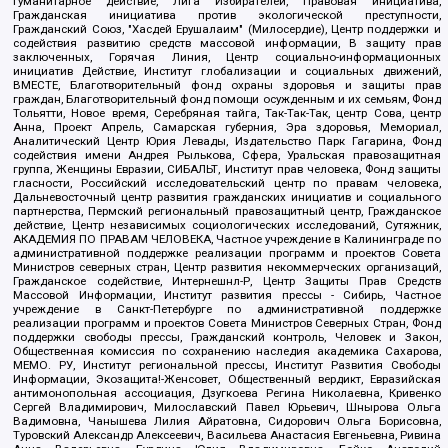
Гуманитарное действие, Лига Избирателей, Правовая инициатива,
Гражданская инициатива против экологической преступности,
Гражданский Союз, "Хасдей Ерушалаим" (Милосердие), Центр поддержки и
содействия развитию средств массовой информации, В защиту прав
заключенных, Горячая Линия, Центр социально-информационных
инициатив Действие, Институт глобализации и социальных движений,
ВМЕСТЕ, Благотворительный фонд охраны здоровья и защиты прав
граждан, Благотворительный фонд помощи осужденным и их семьям, Фонд
Тольятти, Новое время, Серебряная тайга, Так-Так-Так, центр Сова, центр
Анна, Проект Апрель, Самарская губерния, Эра здоровья, Мемориал,
Аналитический Центр Юрия Левады, Издательство Парк Гагарина, Фонд
содействия имени Андрея Рылькова, Сфера, Уральская правозащитная
группа, Женщины Евразии, СИБАЛЬТ, Институт прав человека, Фонд защиты
гласности, Российский исследовательский центр по правам человека,
Дальневосточный центр развития гражданских инициатив и социального
партнерства, Пермский региональный правозащитный центр, Гражданское
действие, Центр независимых социологических исследований, Сутяжник,
АКАДЕМИЯ ПО ПРАВАМ ЧЕЛОВЕКА, Частное учреждение в Калининграде по
административной поддержке реализации программ и проектов Совета
Министров северных стран, Центр развития некоммерческих организаций,
Гражданское содействие, Интернешнл-Р, Центр Защиты Прав Средств
Массовой Информации, Институт развития прессы - Сибирь, Частное
учреждение в Санкт-Петербурге по административной поддержке
реализации программ и проектов Совета Министров Северных Стран, Фонд
поддержки свободы прессы, Гражданский контроль, Человек и Закон,
Общественная комиссия по сохранению наследия академика Сахарова,
МЕМО. РУ, Институт региональной прессы, Институт Развития Свободы
Информации, Экозащита!-Женсовет, Общественный вердикт, Евразийская
антимонопольная ассоциация, Дзугкоева Регина Николаевна, Кривенко
Сергей Владимирович, Милославский Павел Юрьевич, Шнырова Ольга
Вадимовна, Чанышева Лилия Айратовна, Сидорович Ольга Борисовна,
Туровский Александр Алексеевич, Васильева Анастасия Евгеньевна, Ривина