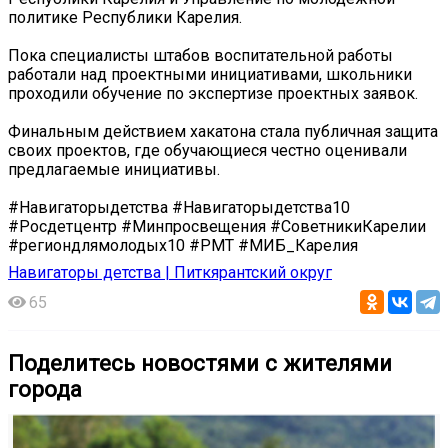
политике Республики Карелия.
Пока специалисты штабов воспитательной работы
работали над проектными инициативами, школьники
проходили обучение по экспертизе проектных заявок.
Финальным действием хакатона стала публичная защита
своих проектов, где обучающиеся честно оценивали
предлагаемые инициативы.
#Навигаторыдетства #Навигаторыдетства10
#Росдетцентр #Минпросвещения #СоветникиКарелии
#региондлямолодых10 #РМТ #МИБ_Карелия
Навигаторы детства | Питкярантский округ
65
Поделитесь новостями с жителями
города