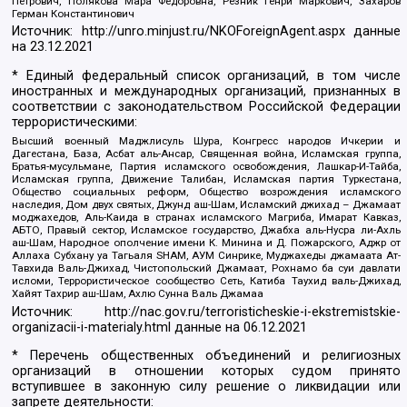
Петрович, Полякова Мара Федоровна, Резник Генри Маркович, Захаров
Герман Константинович
Источник:
http://unro.minjust.ru/NKOForeignAgent.aspx
данные
на
23.12.2021
* Единый федеральный список организаций, в том числе
иностранных и международных организаций, признанных в
соответствии с законодательством Российской Федерации
террористическими:
Высший военный Маджлисуль Шура, Конгресс народов Ичкерии и
Дагестана, База, Асбат аль-Ансар, Священная война, Исламская группа,
Братья-мусульмане, Партия исламского освобождения, Лашкар-И-Тайба,
Исламская группа, Движение Талибан, Исламская партия Туркестана,
Общество социальных реформ, Общество возрождения исламского
наследия, Дом двух святых, Джунд аш-Шам, Исламский джихад – Джамаат
моджахедов, Аль-Каида в странах исламского Магриба, Имарат Кавказ,
АБТО, Правый сектор, Исламское государство, Джабха аль-Нусра ли-Ахль
аш-Шам, Народное ополчение имени К. Минина и Д. Пожарского, Аджр от
Аллаха Субхану уа Тагьаля SHAM, АУМ Синрике, Муджахеды джамаата Ат-
Тавхида Валь-Джихад, Чистопольский Джамаат, Рохнамо ба суи давлати
исломи, Террористическое сообщество Сеть, Катиба Таухид валь-Джихад,
Хайят Тахрир аш-Шам, Ахлю Сунна Валь Джамаа
Источник:
http://nac.gov.ru/terroristicheskie-i-ekstremistskie-
organizacii-i-materialy.html
данные на
06.12.2021
* Перечень общественных объединений и религиозных
организаций в отношении которых судом принято
вступившее в законную силу решение о ликвидации или
запрете деятельности: