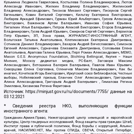
Кузьмина Людмила Гавриловна, Костылева Полина Владимировна, Лютов
Александр Иванович, Жилкин Владимир Владимирович, Жилинский
Владимир Александрович, Тихонов Михаил Сергеевич, Пискунов Сергей
Евгеньевич, Ковин Виталий Сергеевич, Кильтау Екатерина Викторовна,
Любарев Аркадий Ефимович, Гурман Юрий Альбертович, Грезев Александр
Викторович, Важенков Артем Валерьевич, Иванова София Юрьевна,
Пигалкин Илья Валерьевич, Петров Алексей Викторович, Егоров Владимир
Владимирович, Гусев Андрей Юрьевич, Смирнов Сергей Сергеевич, Верзилов
Петр Юрьевич, ЗП, Зона права, ЖУРНАЛИСТ-ИНОСТРАННЫЙ АГЕНТ,
Вольтская Татьяна Анатольевна, Клепиковская Екатерина Дмитриевна,
Сотников Даниил Владимирович, Захаров Андрей Вячеславович, Симонов
Евгений Алексеевич, Сурначева Елизавета Дмитриевна, Соловьева Елена
Анатольевна, Арапова Галина Юрьевна, Перл Роман Александрович, МЕМО,
Mason G.E.S. Anonymous Foundation, Stichting Bellingcat, Якутия – Наше
Мнение, Москоу диджитал медиа, РС-Балт, Заговора Максим
Александрович, Ветошкина Валерия Валерьевна, Павлов Иван Юрьевич,
Скворцова Елена Сергеевна, Оленичев Максим Владимирович, Как бы
инагент, Кочетков Игорь Викторович, Иркутский союз библиофилов, Честные
выборы, Нобелевский призыв, Еланчик Олег Александрович, Григорьева
Алина Александровна, Григорьев Андрей Валерьевич , Гималова Регина
Эмилевна, Хисамова Регина Фаритовна
Источник:
https://minjust.gov.ru/ru/documents/7755/
данные на
03.12.2021
* Сведения реестра НКО, выполняющих функции
иностранного агента:
Гражданин.Армия.Право, Нижегородский центр немецкой и европейской
культуры, Центр гендерных исследований, Фонд защиты прав граждан Штаб,
Институт права и публичной политики, Фонд борьбы с коррупцией, Альянс
врачей, НАСИЛИЮ.НЕТ, Мы против СПИДа, СВЕЧА, Открытый Петербург,