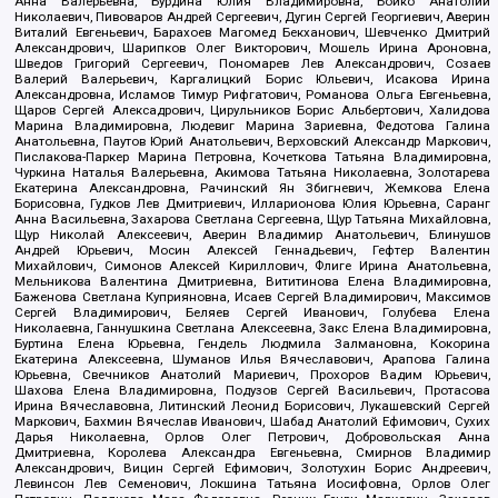
Анна Валерьевна, Бурдина Юлия Владимировна, Бойко Анатолий
Николаевич, Пивоваров Андрей Сергеевич, Дугин Сергей Георгиевич, Аверин
Виталий Евгеньевич, Барахоев Магомед Бекханович, Шевченко Дмитрий
Александрович, Шарипков Олег Викторович, Мошель Ирина Ароновна,
Шведов Григорий Сергеевич, Пономарев Лев Александрович, Созаев
Валерий Валерьевич, Каргалицкий Борис Юльевич, Исакова Ирина
Александровна, Исламов Тимур Рифгатович, Романова Ольга Евгеньевна,
Щаров Сергей Алексадрович, Цирульников Борис Альбертович, Халидова
Марина Владимировна, Людевиг Марина Зариевна, Федотова Галина
Анатольевна, Паутов Юрий Анатольевич, Верховский Александр Маркович,
Пислакова-Паркер Марина Петровна, Кочеткова Татьяна Владимировна,
Чуркина Наталья Валерьевна, Акимова Татьяна Николаевна, Золотарева
Екатерина Александровна, Рачинский Ян Збигневич, Жемкова Елена
Борисовна, Гудков Лев Дмитриевич, Илларионова Юлия Юрьевна, Саранг
Анна Васильевна, Захарова Светлана Сергеевна, Щур Татьяна Михайловна,
Щур Николай Алексеевич, Аверин Владимир Анатольевич, Блинушов
Андрей Юрьевич, Мосин Алексей Геннадьевич, Гефтер Валентин
Михайлович, Симонов Алексей Кириллович, Флиге Ирина Анатольевна,
Мельникова Валентина Дмитриевна, Вититинова Елена Владимировна,
Баженова Светлана Куприяновна, Исаев Сергей Владимирович, Максимов
Сергей Владимирович, Беляев Сергей Иванович, Голубева Елена
Николаевна, Ганнушкина Светлана Алексеевна, Закс Елена Владимировна,
Буртина Елена Юрьевна, Гендель Людмила Залмановна, Кокорина
Екатерина Алексеевна, Шуманов Илья Вячеславович, Арапова Галина
Юрьевна, Свечников Анатолий Мариевич, Прохоров Вадим Юрьевич,
Шахова Елена Владимировна, Подузов Сергей Васильевич, Протасова
Ирина Вячеславовна, Литинский Леонид Борисович, Лукашевский Сергей
Маркович, Бахмин Вячеслав Иванович, Шабад Анатолий Ефимович, Сухих
Дарья Николаевна, Орлов Олег Петрович, Добровольская Анна
Дмитриевна, Королева Александра Евгеньевна, Смирнов Владимир
Александрович, Вицин Сергей Ефимович, Золотухин Борис Андреевич,
Левинсон Лев Семенович, Локшина Татьяна Иосифовна, Орлов Олег