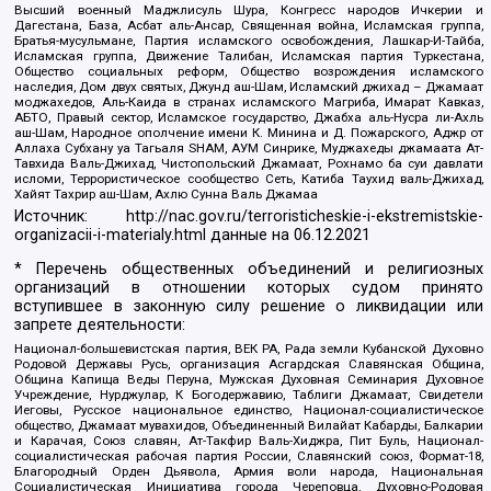
Высший военный Маджлисуль Шура, Конгресс народов Ичкерии и
Дагестана, База, Асбат аль-Ансар, Священная война, Исламская группа,
Братья-мусульмане, Партия исламского освобождения, Лашкар-И-Тайба,
Исламская группа, Движение Талибан, Исламская партия Туркестана,
Общество социальных реформ, Общество возрождения исламского
наследия, Дом двух святых, Джунд аш-Шам, Исламский джихад – Джамаат
моджахедов, Аль-Каида в странах исламского Магриба, Имарат Кавказ,
АБТО, Правый сектор, Исламское государство, Джабха аль-Нусра ли-Ахль
аш-Шам, Народное ополчение имени К. Минина и Д. Пожарского, Аджр от
Аллаха Субхану уа Тагьаля SHAM, АУМ Синрике, Муджахеды джамаата Ат-
Тавхида Валь-Джихад, Чистопольский Джамаат, Рохнамо ба суи давлати
исломи, Террористическое сообщество Сеть, Катиба Таухид валь-Джихад,
Хайят Тахрир аш-Шам, Ахлю Сунна Валь Джамаа
Источник:
http://nac.gov.ru/terroristicheskie-i-ekstremistskie-
organizacii-i-materialy.html
данные на
06.12.2021
* Перечень общественных объединений и религиозных
организаций в отношении которых судом принято
вступившее в законную силу решение о ликвидации или
запрете деятельности:
Национал-большевистская партия, ВЕК РА, Рада земли Кубанской Духовно
Родовой Державы Русь, организация Асгардская Славянская Община,
Община Капища Веды Перуна, Мужская Духовная Семинария Духовное
Учреждение, Нурджулар, К Богодержавию, Таблиги Джамаат, Свидетели
Иеговы, Русское национальное единство, Национал-социалистическое
общество, Джамаат мувахидов, Объединенный Вилайат Кабарды, Балкарии
и Карачая, Союз славян, Ат-Такфир Валь-Хиджра, Пит Буль, Национал-
социалистическая рабочая партия России, Славянский союз, Формат-18,
Благородный Орден Дьявола, Армия воли народа, Национальная
Социалистическая Инициатива города Череповца, Духовно-Родовая