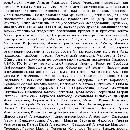
содействия имени Андрея Рылькова, Сфера, Уральская правозащитная
группа, Женщины Евразии, СИБАЛЬТ, Институт прав человека, Фонд защиты
гласности, Российский исследовательский центр по правам человека,
Дальневосточный центр развития гражданских инициатив и социального
партнерства, Пермский региональный правозащитный центр, Гражданское
действие, Центр независимых социологических исследований, Сутяжник,
АКАДЕМИЯ ПО ПРАВАМ ЧЕЛОВЕКА, Частное учреждение в Калининграде по
административной поддержке реализации программ и проектов Совета
Министров северных стран, Центр развития некоммерческих организаций,
Гражданское содействие, Интернешнл-Р, Центр Защиты Прав Средств
Массовой Информации, Институт развития прессы - Сибирь, Частное
учреждение в Санкт-Петербурге по административной поддержке
реализации программ и проектов Совета Министров Северных Стран, Фонд
поддержки свободы прессы, Гражданский контроль, Человек и Закон,
Общественная комиссия по сохранению наследия академика Сахарова,
МЕМО. РУ, Институт региональной прессы, Институт Развития Свободы
Информации, Экозащита!-Женсовет, Общественный вердикт, Евразийская
антимонопольная ассоциация, Дзугкоева Регина Николаевна, Кривенко
Сергей Владимирович, Милославский Павел Юрьевич, Шнырова Ольга
Вадимовна, Чанышева Лилия Айратовна, Сидорович Ольга Борисовна,
Туровский Александр Алексеевич, Васильева Анастасия Евгеньевна, Ривина
Анна Валерьевна, Бурдина Юлия Владимировна, Бойко Анатолий
Николаевич, Пивоваров Андрей Сергеевич, Дугин Сергей Георгиевич, Аверин
Виталий Евгеньевич, Барахоев Магомед Бекханович, Шевченко Дмитрий
Александрович, Шарипков Олег Викторович, Мошель Ирина Ароновна,
Шведов Григорий Сергеевич, Пономарев Лев Александрович, Созаев
Валерий Валерьевич, Каргалицкий Борис Юльевич, Исакова Ирина
Александровна, Исламов Тимур Рифгатович, Романова Ольга Евгеньевна,
Щаров Сергей Алексадрович, Цирульников Борис Альбертович, Халидова
Марина Владимировна, Людевиг Марина Зариевна, Федотова Галина
Анатольевна, Паутов Юрий Анатольевич, Верховский Александр Маркович,
Пислакова-Паркер Марина Петровна, Кочеткова Татьяна Владимировна,