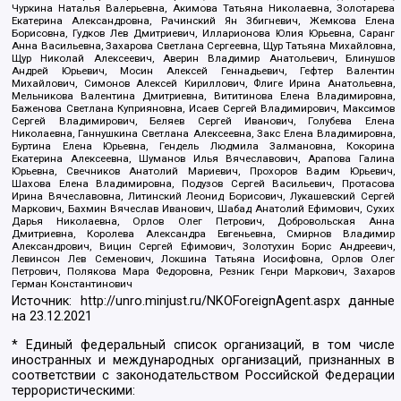
Чуркина Наталья Валерьевна, Акимова Татьяна Николаевна, Золотарева
Екатерина Александровна, Рачинский Ян Збигневич, Жемкова Елена
Борисовна, Гудков Лев Дмитриевич, Илларионова Юлия Юрьевна, Саранг
Анна Васильевна, Захарова Светлана Сергеевна, Щур Татьяна Михайловна,
Щур Николай Алексеевич, Аверин Владимир Анатольевич, Блинушов
Андрей Юрьевич, Мосин Алексей Геннадьевич, Гефтер Валентин
Михайлович, Симонов Алексей Кириллович, Флиге Ирина Анатольевна,
Мельникова Валентина Дмитриевна, Вититинова Елена Владимировна,
Баженова Светлана Куприяновна, Исаев Сергей Владимирович, Максимов
Сергей Владимирович, Беляев Сергей Иванович, Голубева Елена
Николаевна, Ганнушкина Светлана Алексеевна, Закс Елена Владимировна,
Буртина Елена Юрьевна, Гендель Людмила Залмановна, Кокорина
Екатерина Алексеевна, Шуманов Илья Вячеславович, Арапова Галина
Юрьевна, Свечников Анатолий Мариевич, Прохоров Вадим Юрьевич,
Шахова Елена Владимировна, Подузов Сергей Васильевич, Протасова
Ирина Вячеславовна, Литинский Леонид Борисович, Лукашевский Сергей
Маркович, Бахмин Вячеслав Иванович, Шабад Анатолий Ефимович, Сухих
Дарья Николаевна, Орлов Олег Петрович, Добровольская Анна
Дмитриевна, Королева Александра Евгеньевна, Смирнов Владимир
Александрович, Вицин Сергей Ефимович, Золотухин Борис Андреевич,
Левинсон Лев Семенович, Локшина Татьяна Иосифовна, Орлов Олег
Петрович, Полякова Мара Федоровна, Резник Генри Маркович, Захаров
Герман Константинович
Источник:
http://unro.minjust.ru/NKOForeignAgent.aspx
данные
на
23.12.2021
* Единый федеральный список организаций, в том числе
иностранных и международных организаций, признанных в
соответствии с законодательством Российской Федерации
террористическими: