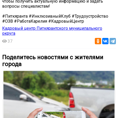
чтобы получить актуальную информацию и задать
вопросы специалистам!
#Питкяранта #ИнклюзивныйКлуб #Трудоустройство
#ОЗВ #РаботаКарелия #КадровыйЦентр
Кадровый центр Питкярантского муниципального
округа
37
Поделитесь новостями с жителями
города