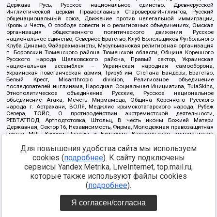
Держава Русь, Русское национальное единство, Древнерусской
Инглистической церкви Православных Староверов-Инглингов, Русский
общенациональный союз, Движение против нелегальной иммиграции,
Кровь и Честь, О свободе совести и о религиозных объединениях, Омская
организация общественного политического движения Русское
национальное единство, Северное Братство, Клуб Болельщиков Футбольного
Клуба Динамо, Файзрахманисты, Мусульманская религиозная организация
п. Боровский Тюменского района Тюменской области, Община Коренного
Русского народа Щелковского района, Правый сектор, Украинская
национальная ассамблея – Украинская народная самооборона,
Украинская повстанческая армия, Тризуб им. Степана Бандеры, Братство,
Белый Крест, Misanthropic division, Религиозное объединение
последователей инглиизма, Народная Социальная Инициатива, TulaSkins,
Этнополитическое объединение Русские, Русское национальное
объединение Атака, Мечеть Мирмамеда, Община Коренного Русского
народа г. Астрахани, ВОЛЯ, Меджлис крымскотатарского народа, Рубеж
Севера, ТОЙС, О противодействии экстремистской деятельности,
РЕВТАТПОД, Артподготовка, Штольц, В честь иконы Божией Матери
Державная, Сектор 16, Независимость, Фирма, Молодежная правозащитная
группа МПГ, Курсом Правды и Единения, Каракольская инициативная
группа, Автоград Крю, Союз Славянских Сил Руси, Алля-Аят,
Благотворительный пансионат Ак Умут, Русская республика Русь,
Для повышения удобства сайта мы используем
Арестантское уголовное единство, Башкорт, Нация и свобода, W.H.С., Фалунь
cookies (
подробнее
). К сайту подключены
Дафа, Иртыш Ultras, Русский Патриотический клуб-Новокузнецк/РПК,
сервисы Yandex.Metrika, LiveInternet, top.mail.ru,
Сибирский державный союз, Фонд борьбы с коррупцией, Фонд защиты прав
граждан, Штабы Навального, Совет граждан СССР Прикубанского округа г.
которые также используют файлы cookies
Краснодара
(
подробнее
).
Источник:
https://minjust.gov.ru/ru/documents/7822/
данные на
08.12.2021
Я согласен/согласна