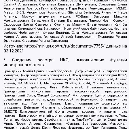
Сотников Даниил Владимирович, Захаров Андрей Вячеславович, Симонов
Евгений Алексеевич, Сурначева Елизавета Дмитриевна, Соловьева Елена
Анатольевна, Арапова Галина Юрьевна, Перл Роман Александрович, МЕМО,
Mason G.E.S. Anonymous Foundation, Stichting Bellingcat, Якутия – Наше
Мнение, Москоу диджитал медиа, РС-Балт, Заговора Максим
Александрович, Ветошкина Валерия Валерьевна, Павлов Иван Юрьевич,
Скворцова Елена Сергеевна, Оленичев Максим Владимирович, Как бы
инагент, Кочетков Игорь Викторович, Иркутский союз библиофилов, Честные
выборы, Нобелевский призыв, Еланчик Олег Александрович, Григорьева
Алина Александровна, Григорьев Андрей Валерьевич , Гималова Регина
Эмилевна, Хисамова Регина Фаритовна
Источник:
https://minjust.gov.ru/ru/documents/7755/
данные на
03.12.2021
* Сведения реестра НКО, выполняющих функции
иностранного агента:
Гражданин.Армия.Право, Нижегородский центр немецкой и европейской
культуры, Центр гендерных исследований, Фонд защиты прав граждан Штаб,
Институт права и публичной политики, Фонд борьбы с коррупцией, Альянс
врачей, НАСИЛИЮ.НЕТ, Мы против СПИДа, СВЕЧА, Открытый Петербург,
Гуманитарное действие, Лига Избирателей, Правовая инициатива,
Гражданская инициатива против экологической преступности,
Гражданский Союз, "Хасдей Ерушалаим" (Милосердие), Центр поддержки и
содействия развитию средств массовой информации, В защиту прав
заключенных, Горячая Линия, Центр социально-информационных
инициатив Действие, Институт глобализации и социальных движений,
ВМЕСТЕ, Благотворительный фонд охраны здоровья и защиты прав
граждан, Благотворительный фонд помощи осужденным и их семьям, Фонд
Тольятти, Новое время, Серебряная тайга, Так-Так-Так, центр Сова, центр
Анна, Проект Апрель, Самарская губерния, Эра здоровья, Мемориал,
Аналитический Центр Юрия Левады, Издательство Парк Гагарина, Фонд