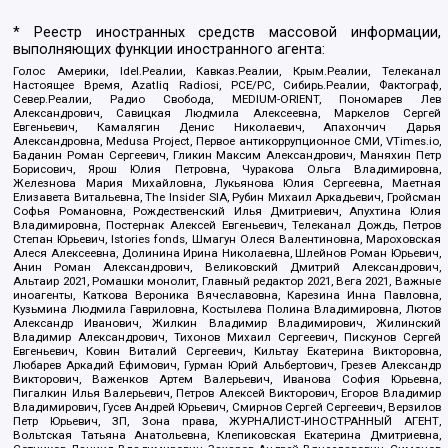
* Реестр иностранных средств массовой информации,
выполняющих функции иностранного агента:
Голос Америки, Idel.Реалии, Кавказ.Реалии, Крым.Реалии, Телеканал
Настоящее Время, Azatliq Radiosi, PCE/PC, Сибирь.Реалии, Фактограф,
Север.Реалии, Радио Свобода, MEDIUM-ORIENT, Пономарев Лев
Александрович, Савицкая Людмила Алексеевна, Маркелов Сергей
Евгеньевич, Камалягин Денис Николаевич, Апахончич Дарья
Александровна, Medusa Project, Первое антикоррупционное СМИ, VTimes.io,
Баданин Роман Сергеевич, Гликин Максим Александрович, Маняхин Петр
Борисович, Ярош Юлия Петровна, Чуракова Ольга Владимировна,
Железнова Мария Михайловна, Лукьянова Юлия Сергеевна, Маетная
Елизавета Витальевна, The Insider SIA, Рубин Михаил Аркадьевич, Гройсман
Софья Романовна, Рождественский Илья Дмитриевич, Апухтина Юлия
Владимировна, Постернак Алексей Евгеньевич, Телеканал Дождь, Петров
Степан Юрьевич, Istories fonds, Шмагун Олеся Валентиновна, Мароховская
Алеся Алексеевна, Долинина Ирина Николаевна, Шлейнов Роман Юрьевич,
Анин Роман Александрович, Великовский Дмитрий Александрович,
Альтаир 2021, Ромашки монолит, Главный редактор 2021, Вега 2021, Важные
иноагенты, Каткова Вероника Вячеславовна, Карезина Инна Павловна,
Кузьмина Людмила Гавриловна, Костылева Полина Владимировна, Лютов
Александр Иванович, Жилкин Владимир Владимирович, Жилинский
Владимир Александрович, Тихонов Михаил Сергеевич, Пискунов Сергей
Евгеньевич, Ковин Виталий Сергеевич, Кильтау Екатерина Викторовна,
Любарев Аркадий Ефимович, Гурман Юрий Альбертович, Грезев Александр
Викторович, Важенков Артем Валерьевич, Иванова София Юрьевна,
Пигалкин Илья Валерьевич, Петров Алексей Викторович, Егоров Владимир
Владимирович, Гусев Андрей Юрьевич, Смирнов Сергей Сергеевич, Верзилов
Петр Юрьевич, ЗП, Зона права, ЖУРНАЛИСТ-ИНОСТРАННЫЙ АГЕНТ,
Вольтская Татьяна Анатольевна, Клепиковская Екатерина Дмитриевна,