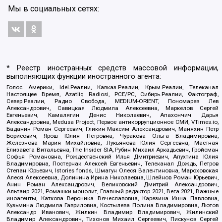
Мы в социальных сетях:
* Реестр иностранных средств массовой информации,
выполняющих функции иностранного агента:
Голос Америки, Idel.Реалии, Кавказ.Реалии, Крым.Реалии, Телеканал
Настоящее Время, Azatliq Radiosi, PCE/PC, Сибирь.Реалии, Фактограф,
Север.Реалии, Радио Свобода, MEDIUM-ORIENT, Пономарев Лев
Александрович, Савицкая Людмила Алексеевна, Маркелов Сергей
Евгеньевич, Камалягин Денис Николаевич, Апахончич Дарья
Александровна, Medusa Project, Первое антикоррупционное СМИ, VTimes.io,
Баданин Роман Сергеевич, Гликин Максим Александрович, Маняхин Петр
Борисович, Ярош Юлия Петровна, Чуракова Ольга Владимировна,
Железнова Мария Михайловна, Лукьянова Юлия Сергеевна, Маетная
Елизавета Витальевна, The Insider SIA, Рубин Михаил Аркадьевич, Гройсман
Софья Романовна, Рождественский Илья Дмитриевич, Апухтина Юлия
Владимировна, Постернак Алексей Евгеньевич, Телеканал Дождь, Петров
Степан Юрьевич, Istories fonds, Шмагун Олеся Валентиновна, Мароховская
Алеся Алексеевна, Долинина Ирина Николаевна, Шлейнов Роман Юрьевич,
Анин Роман Александрович, Великовский Дмитрий Александрович,
Альтаир 2021, Ромашки монолит, Главный редактор 2021, Вега 2021, Важные
иноагенты, Каткова Вероника Вячеславовна, Карезина Инна Павловна,
Кузьмина Людмила Гавриловна, Костылева Полина Владимировна, Лютов
Александр Иванович, Жилкин Владимир Владимирович, Жилинский
Владимир Александрович, Тихонов Михаил Сергеевич, Пискунов Сергей