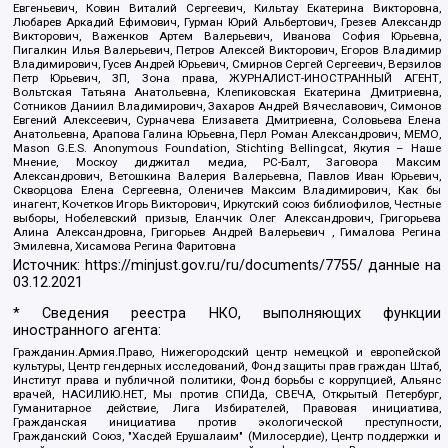
Евгеньевич, Ковин Виталий Сергеевич, Кильтау Екатерина Викторовна,
Любарев Аркадий Ефимович, Гурман Юрий Альбертович, Грезев Александр
Викторович, Важенков Артем Валерьевич, Иванова София Юрьевна,
Пигалкин Илья Валерьевич, Петров Алексей Викторович, Егоров Владимир
Владимирович, Гусев Андрей Юрьевич, Смирнов Сергей Сергеевич, Верзилов
Петр Юрьевич, ЗП, Зона права, ЖУРНАЛИСТ-ИНОСТРАННЫЙ АГЕНТ,
Вольтская Татьяна Анатольевна, Клепиковская Екатерина Дмитриевна,
Сотников Даниил Владимирович, Захаров Андрей Вячеславович, Симонов
Евгений Алексеевич, Сурначева Елизавета Дмитриевна, Соловьева Елена
Анатольевна, Арапова Галина Юрьевна, Перл Роман Александрович, МЕМО,
Mason G.E.S. Anonymous Foundation, Stichting Bellingcat, Якутия – Наше
Мнение, Москоу диджитал медиа, РС-Балт, Заговора Максим
Александрович, Ветошкина Валерия Валерьевна, Павлов Иван Юрьевич,
Скворцова Елена Сергеевна, Оленичев Максим Владимирович, Как бы
инагент, Кочетков Игорь Викторович, Иркутский союз библиофилов, Честные
выборы, Нобелевский призыв, Еланчик Олег Александрович, Григорьева
Алина Александровна, Григорьев Андрей Валерьевич , Гималова Регина
Эмилевна, Хисамова Регина Фаритовна
Источник:
https://minjust.gov.ru/ru/documents/7755/
данные на
03.12.2021
* Сведения реестра НКО, выполняющих функции
иностранного агента:
Гражданин.Армия.Право, Нижегородский центр немецкой и европейской
культуры, Центр гендерных исследований, Фонд защиты прав граждан Штаб,
Институт права и публичной политики, Фонд борьбы с коррупцией, Альянс
врачей, НАСИЛИЮ.НЕТ, Мы против СПИДа, СВЕЧА, Открытый Петербург,
Гуманитарное действие, Лига Избирателей, Правовая инициатива,
Гражданская инициатива против экологической преступности,
Гражданский Союз, "Хасдей Ерушалаим" (Милосердие), Центр поддержки и