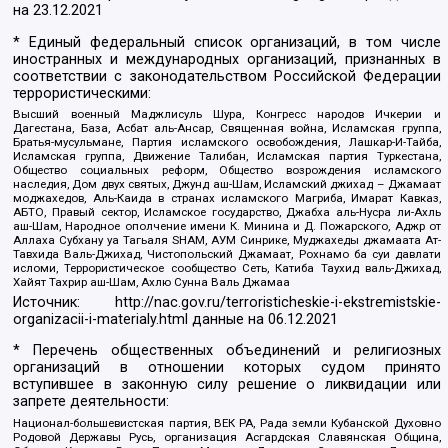
на
23.12.2021
* Единый федеральный список организаций, в том числе
иностранных и международных организаций, признанных в
соответствии с законодательством Российской Федерации
террористическими:
Высший военный Маджлисуль Шура, Конгресс народов Ичкерии и
Дагестана, База, Асбат аль-Ансар, Священная война, Исламская группа,
Братья-мусульмане, Партия исламского освобождения, Лашкар-И-Тайба,
Исламская группа, Движение Талибан, Исламская партия Туркестана,
Общество социальных реформ, Общество возрождения исламского
наследия, Дом двух святых, Джунд аш-Шам, Исламский джихад – Джамаат
моджахедов, Аль-Каида в странах исламского Магриба, Имарат Кавказ,
АБТО, Правый сектор, Исламское государство, Джабха аль-Нусра ли-Ахль
аш-Шам, Народное ополчение имени К. Минина и Д. Пожарского, Аджр от
Аллаха Субхану уа Тагьаля SHAM, АУМ Синрике, Муджахеды джамаата Ат-
Тавхида Валь-Джихад, Чистопольский Джамаат, Рохнамо ба суи давлати
исломи, Террористическое сообщество Сеть, Катиба Таухид валь-Джихад,
Хайят Тахрир аш-Шам, Ахлю Сунна Валь Джамаа
Источник:
http://nac.gov.ru/terroristicheskie-i-ekstremistskie-
organizacii-i-materialy.html
данные на
06.12.2021
* Перечень общественных объединений и религиозных
организаций в отношении которых судом принято
вступившее в законную силу решение о ликвидации или
запрете деятельности:
Национал-большевистская партия, ВЕК РА, Рада земли Кубанской Духовно
Родовой Державы Русь, организация Асгардская Славянская Община,