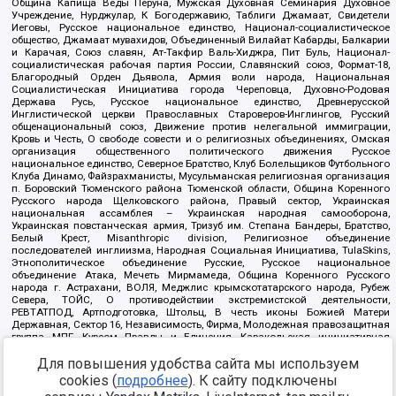
Община Капища Веды Перуна, Мужская Духовная Семинария Духовное
Учреждение, Нурджулар, К Богодержавию, Таблиги Джамаат, Свидетели
Иеговы, Русское национальное единство, Национал-социалистическое
общество, Джамаат мувахидов, Объединенный Вилайат Кабарды, Балкарии
и Карачая, Союз славян, Ат-Такфир Валь-Хиджра, Пит Буль, Национал-
социалистическая рабочая партия России, Славянский союз, Формат-18,
Благородный Орден Дьявола, Армия воли народа, Национальная
Социалистическая Инициатива города Череповца, Духовно-Родовая
Держава Русь, Русское национальное единство, Древнерусской
Инглистической церкви Православных Староверов-Инглингов, Русский
общенациональный союз, Движение против нелегальной иммиграции,
Кровь и Честь, О свободе совести и о религиозных объединениях, Омская
организация общественного политического движения Русское
национальное единство, Северное Братство, Клуб Болельщиков Футбольного
Клуба Динамо, Файзрахманисты, Мусульманская религиозная организация
п. Боровский Тюменского района Тюменской области, Община Коренного
Русского народа Щелковского района, Правый сектор, Украинская
национальная ассамблея – Украинская народная самооборона,
Украинская повстанческая армия, Тризуб им. Степана Бандеры, Братство,
Белый Крест, Misanthropic division, Религиозное объединение
последователей инглиизма, Народная Социальная Инициатива, TulaSkins,
Этнополитическое объединение Русские, Русское национальное
объединение Атака, Мечеть Мирмамеда, Община Коренного Русского
народа г. Астрахани, ВОЛЯ, Меджлис крымскотатарского народа, Рубеж
Севера, ТОЙС, О противодействии экстремистской деятельности,
РЕВТАТПОД, Артподготовка, Штольц, В честь иконы Божией Матери
Державная, Сектор 16, Независимость, Фирма, Молодежная правозащитная
группа МПГ, Курсом Правды и Единения, Каракольская инициативная
группа, Автоград Крю, Союз Славянских Сил Руси, Алля-Аят,
Благотворительный пансионат Ак Умут, Русская республика Русь,
Для повышения удобства сайта мы используем
Арестантское уголовное единство, Башкорт, Нация и свобода, W.H.С., Фалунь
cookies (
подробнее
). К сайту подключены
Дафа, Иртыш Ultras, Русский Патриотический клуб-Новокузнецк/РПК,