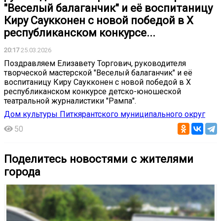
"Веселый балаганчик" и её воспитаницу
Киру Саукконен с новой победой в X
республиканском конкурсе...
20:17
25.03.2026
Поздравляем Елизавету Торгович, руководителя
творческой мастерской "Веселый балаганчик" и её
воспитаницу Киру Саукконен с новой победой в X
республиканском конкурсе детско-юношеской
театральной журналистики "Рампа".
Дом культуры Питкярантского муниципального округ
50
Поделитесь новостями с жителями
города