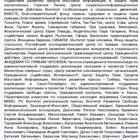
содействия развитию средств массовой информации, В защиту прав
заключенных, Горячая Линия, Центр социально-информационных
инициатив Действие, Институт глобализации и социальных движений,
ВМЕСТЕ, Благотворительный фонд охраны здоровья и защиты прав
граждан, Благотворительный фонд помощи осужденным и их семьям, Фонд
Тольятти, Новое время, Серебряная тайга, Так-Так-Так, центр Сова, центр
Анна, Проект Апрель, Самарская губерния, Эра здоровья, Мемориал,
Аналитический Центр Юрия Левады, Издательство Парк Гагарина, Фонд
содействия имени Андрея Рылькова, Сфера, Уральская правозащитная
группа, Женщины Евразии, СИБАЛЬТ, Институт прав человека, Фонд защиты
гласности, Российский исследовательский центр по правам человека,
Дальневосточный центр развития гражданских инициатив и социального
партнерства, Пермский региональный правозащитный центр, Гражданское
действие, Центр независимых социологических исследований, Сутяжник,
АКАДЕМИЯ ПО ПРАВАМ ЧЕЛОВЕКА, Частное учреждение в Калининграде по
административной поддержке реализации программ и проектов Совета
Министров северных стран, Центр развития некоммерческих организаций,
Гражданское содействие, Интернешнл-Р, Центр Защиты Прав Средств
Массовой Информации, Институт развития прессы - Сибирь, Частное
учреждение в Санкт-Петербурге по административной поддержке
реализации программ и проектов Совета Министров Северных Стран, Фонд
поддержки свободы прессы, Гражданский контроль, Человек и Закон,
Общественная комиссия по сохранению наследия академика Сахарова,
МЕМО. РУ, Институт региональной прессы, Институт Развития Свободы
Информации, Экозащита!-Женсовет, Общественный вердикт, Евразийская
антимонопольная ассоциация, Дзугкоева Регина Николаевна, Кривенко
Сергей Владимирович, Милославский Павел Юрьевич, Шнырова Ольга
Вадимовна, Чанышева Лилия Айратовна, Сидорович Ольга Борисовна,
Туровский Александр Алексеевич, Васильева Анастасия Евгеньевна, Ривина
Анна Валерьевна, Бурдина Юлия Владимировна, Бойко Анатолий
Николаевич, Пивоваров Андрей Сергеевич, Дугин Сергей Георгиевич, Аверин
Виталий Евгеньевич, Барахоев Магомед Бекханович, Шевченко Дмитрий