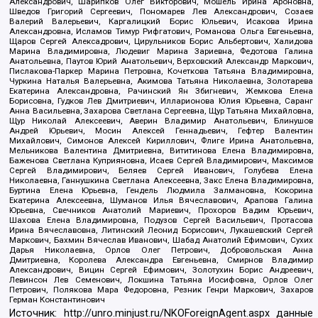
Александрович, Шарипков Олег Викторович, Мошель Ирина Ароновна,
Шведов Григорий Сергеевич, Пономарев Лев Александрович, Созаев
Валерий Валерьевич, Каргалицкий Борис Юльевич, Исакова Ирина
Александровна, Исламов Тимур Рифгатович, Романова Ольга Евгеньевна,
Щаров Сергей Алексадрович, Цирульников Борис Альбертович, Халидова
Марина Владимировна, Людевиг Марина Зариевна, Федотова Галина
Анатольевна, Паутов Юрий Анатольевич, Верховский Александр Маркович,
Пислакова-Паркер Марина Петровна, Кочеткова Татьяна Владимировна,
Чуркина Наталья Валерьевна, Акимова Татьяна Николаевна, Золотарева
Екатерина Александровна, Рачинский Ян Збигневич, Жемкова Елена
Борисовна, Гудков Лев Дмитриевич, Илларионова Юлия Юрьевна, Саранг
Анна Васильевна, Захарова Светлана Сергеевна, Щур Татьяна Михайловна,
Щур Николай Алексеевич, Аверин Владимир Анатольевич, Блинушов
Андрей Юрьевич, Мосин Алексей Геннадьевич, Гефтер Валентин
Михайлович, Симонов Алексей Кириллович, Флиге Ирина Анатольевна,
Мельникова Валентина Дмитриевна, Вититинова Елена Владимировна,
Баженова Светлана Куприяновна, Исаев Сергей Владимирович, Максимов
Сергей Владимирович, Беляев Сергей Иванович, Голубева Елена
Николаевна, Ганнушкина Светлана Алексеевна, Закс Елена Владимировна,
Буртина Елена Юрьевна, Гендель Людмила Залмановна, Кокорина
Екатерина Алексеевна, Шуманов Илья Вячеславович, Арапова Галина
Юрьевна, Свечников Анатолий Мариевич, Прохоров Вадим Юрьевич,
Шахова Елена Владимировна, Подузов Сергей Васильевич, Протасова
Ирина Вячеславовна, Литинский Леонид Борисович, Лукашевский Сергей
Маркович, Бахмин Вячеслав Иванович, Шабад Анатолий Ефимович, Сухих
Дарья Николаевна, Орлов Олег Петрович, Добровольская Анна
Дмитриевна, Королева Александра Евгеньевна, Смирнов Владимир
Александрович, Вицин Сергей Ефимович, Золотухин Борис Андреевич,
Левинсон Лев Семенович, Локшина Татьяна Иосифовна, Орлов Олег
Петрович, Полякова Мара Федоровна, Резник Генри Маркович, Захаров
Герман Константинович
Источник:
http://unro.minjust.ru/NKOForeignAgent.aspx
данные