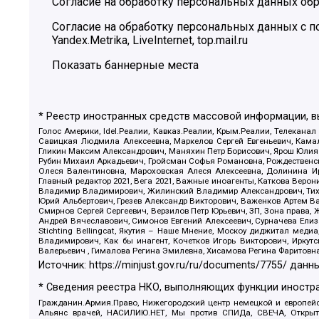
Согласие на обработку персональных данных обр
Согласие на обработку персональных данных с
Yandex.Metrika, LiveInternet, top.mail.ru
Показать баннерные места
* Реестр иностранных средств массовой информации, 
Голос Америки, Idel.Реалии, Кавказ.Реалии, Крым.Реалии, Телеканал
Савицкая Людмила Алексеевна, Маркелов Сергей Евгеньевич, Камал
Гликин Максим Александрович, Маняхин Петр Борисович, Ярош Юлия П
Рубин Михаил Аркадьевич, Гройсман Софья Романовна, Рождественски
Олеся Валентиновна, Мароховская Алеся Алексеевна, Долинина И
Главный редактор 2021, Вега 2021, Важные иноагенты, Каткова Вер
Владимир Владимирович, Жилинский Владимир Александрович, Тихон
Юрий Альбертович, Грезев Александр Викторович, Важенков Артем В
Смирнов Сергей Сергеевич, Верзилов Петр Юрьевич, ЗП, Зона прав
Андрей Вячеславович, Симонов Евгений Алексеевич, Сурначева Елиз
Stichting Bellingcat, Якутия – Наше Мнение, Москоу диджитал мед
Владимирович, Как бы инагент, Кочетков Игорь Викторович, Иркут
Валерьевич , Гималова Регина Эмилевна, Хисамова Регина Фаритовн
Источник:
https://minjust.gov.ru/ru/documents/7755/
данны
* Сведения реестра НКО, выполняющих функции иностра
Гражданин.Армия.Право, Нижегородский центр немецкой и европейск
Альянс врачей, НАСИЛИЮ.НЕТ, Мы против СПИДа, СВЕЧА, Открытый