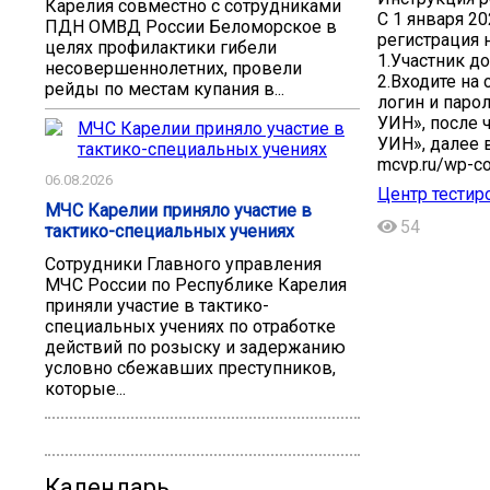
Карелия совместно с сотрудниками
С 1 января 2
ПДН ОМВД России Беломорское в
регистрация н
целях профилактики гибели
1.Участник д
несовершеннолетних, провели
2.Входите на 
рейды по местам купания в...
логин и парол
УИН», после 
УИН», далее 
mcvp.ru/wp-con
06.08.2026
Центр тестир
МЧС Карелии приняло участие в
54
тактико-специальных учениях
Сотрудники Главного управления
МЧС России по Республике Карелия
приняли участие в тактико-
специальных учениях по отработке
действий по розыску и задержанию
условно сбежавших преступников,
которые...
Календарь