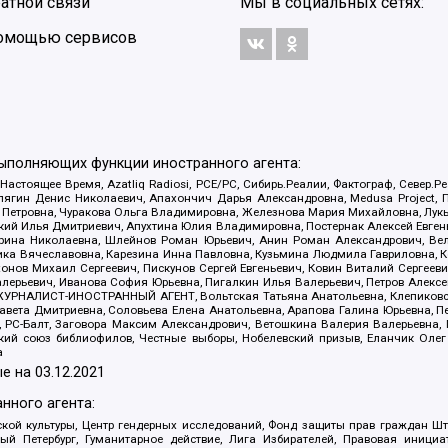
атной связи
Мы в социальных сетях:
 помощью сервисов
выполняющих функции иностранного агента:
 Настоящее Время, Azatliq Radiosi, PCE/PC, Сибирь.Реалии, Фактограф, Север
ягин Денис Николаевич, Апахончич Дарья Александровна, Medusa Project, П
етровна, Чуракова Ольга Владимировна, Железнова Мария Михайловна, Лукьян
й Илья Дмитриевич, Апухтина Юлия Владимировна, Постернак Алексей Евгеньев
рина Николаевна, Шлейнов Роман Юрьевич, Анин Роман Александрович, Вел
оника Вячеславовна, Карезина Инна Павловна, Кузьмина Людмила Гавриловна
ов Михаил Сергеевич, Пискунов Сергей Евгеньевич, Ковин Виталий Сергеевич
алерьевич, Иванова София Юрьевна, Пигалкин Илья Валерьевич, Петров Алексе
а, ЖУРНАЛИСТ-ИНОСТРАННЫЙ АГЕНТ, Вольтская Татьяна Анатольевна, Клепиков
авета Дмитриевна, Соловьева Елена Анатольевна, Арапова Галина Юрьевна, П
иа, РС-Балт, Заговора Максим Александрович, Ветошкина Валерия Валерьевна
ский союз библиофилов, Честные выборы, Нобелевский призыв, Еланчик Олег
а
е на
03.12.2021
нного агента:
ой культуры, Центр гендерных исследований, Фонд защиты прав граждан Шта
 Петербург, Гуманитарное действие, Лига Избирателей, Правовая инициат