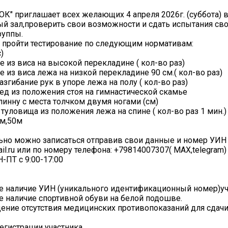
ОК" приглашает всех желающих 4 апреля 2026г. (суббота) в 
й зал,проверить свои возможности и сдать испытания св
руппы.
 пройти тестирование по следующим нормативам:
)
е из виса на высокой перекладине ( кол-во раз)
е из виса лежа на низкой перекладине 90 см.( кол-во раз)
азгибание рук в упоре лежа на полу ( кол-во раз)
ед из положения стоя на гимнастической скамье
инну с места толчком двумя ногами (см)
туловища из положения лежа на спине ( кол-во раз 1 мин.)
5м,50м
но можно записаться отправив свои данные и номер УИН н
il.ru или по номеру телефона: +79814007307( MAX,telegram)
-ПТ с 9:00-17:00
е наличие УИН (уникального идентификационный номер)уч
е наличие спортивной обуви на белой подошве.
ение отсутствия медицинских противопоказаний для сдач
егистрации участника