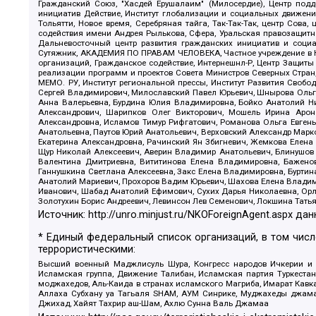
Гражданский Союз, "Хасдей Ерушалаим" (Милосердие), Центр под
инициатив Действие, Институт глобализации и социальных движен
Тольятти, Новое время, Серебряная тайга, Так-Так-Так, центр Сова
содействия имени Андрея Рылькова, Сфера, Уральская правозащитна
Дальневосточный центр развития гражданских инициатив и социа
Сутяжник, АКАДЕМИЯ ПО ПРАВАМ ЧЕЛОВЕКА, Частное учреждение в Ка
организаций, Гражданское содействие, Интернешнл-Р, Центр Защиты
реализации программ и проектов Совета Министров Северных Стран
МЕМО. РУ, Институт региональной прессы, Институт Развития Своб
Сергей Владимирович, Милославский Павел Юрьевич, Шнырова Ольга
Анна Валерьевна, Бурдина Юлия Владимировна, Бойко Анатолий Ник
Александрович, Шарипков Олег Викторович, Мошель Ирина Ароно
Александровна, Исламов Тимур Рифгатович, Романова Ольга Евгень
Анатольевна, Паутов Юрий Анатольевич, Верховский Александр Марк
Екатерина Александровна, Рачинский Ян Збигневич, Жемкова Елена 
Щур Николай Алексеевич, Аверин Владимир Анатольевич, Блинушов 
Валентина Дмитриевна, Вититинова Елена Владимировна, Баженов
Ганнушкина Светлана Алексеевна, Закс Елена Владимировна, Буртин
Анатолий Мариевич, Прохоров Вадим Юрьевич, Шахова Елена Владими
Иванович, Шабад Анатолий Ефимович, Сухих Дарья Николаевна, Орл
Золотухин Борис Андреевич, Левинсон Лев Семенович, Локшина Тать
Источник:
http://unro.minjust.ru/NKOForeignAgent.aspx
дан
* Единый федеральный список организаций, в том чис
террористическими:
Высший военный Маджлисуль Шура, Конгресс народов Ичкерии и Да
Исламская группа, Движение Талибан, Исламская партия Туркест
моджахедов, Аль-Каида в странах исламского Магриба, Имарат Кавка
Аллаха Субхану уа Тагьаля SHAM, АУМ Синрике, Муджахеды джамаа
Джихад, Хайят Тахрир аш-Шам, Ахлю Сунна Валь Джамаа