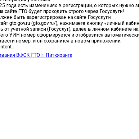
025 года есть изменениях в регистрации, о которых нужно з
а сайте ГТО будет проходить строго через Госуслуги!
олжен быть зарегистрирован на сайте Госуслуги.
сайт gto.gov.ru (gto.gov.ru/), нажимаете кнопку «личный каби
ь от учетной записи (Госуслуг), далее в личном кабинете 
чего УИН номер сформируется и отобразится автоматически
ввести номер, и он сохранится в новом приложении.
tent...
ования ВФСК ГТО г. Питкяранта