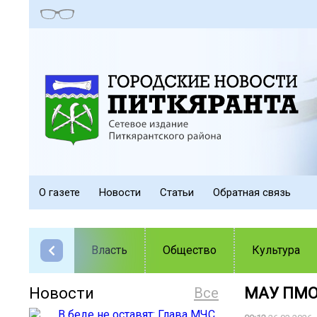
О газете
Новости
Статьи
Обратная связь
Власть
Общество
Культура
Новости
Все
️МАУ ПМО