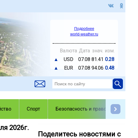
Подробнее
world-weather.ru
Валюта
Дата
знач.
изм.
▲
USD
07.08
81.41
0.28
▲
EUR
07.08
94.06
0.48
йство
Спорт
Безопасность и правопорядок
ля 2026г.
Поделитесь новостями с