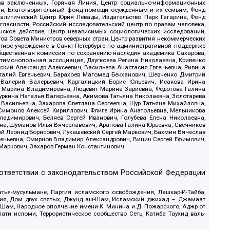
рав заключенных, Горячая Линия, Центр социально-информационных
дан, Благотворительный фонд помощи осужденным и их семьям, Фонд
 Аналитический Центр Юрия Левады, Издательство Парк Гагарина, Фонд
гласности, Российский исследовательский центр по правам человека,
ское действие, Центр независимых социологических исследований,
в Совета Министров северных стран, Центр развития некоммерческих
стное учреждение в Санкт-Петербурге по административной поддержке
Общественная комиссия по сохранению наследия академика Сахарова,
нтимонопольная ассоциация, Дзугкоева Регина Николаевна, Кривенко
кий Александр Алексеевич, Васильева Анастасия Евгеньевна, Ривина
италий Евгеньевич, Барахоев Магомед Бекханович, Шевченко Дмитрий
 Валерий Валерьевич, Каргалицкий Борис Юльевич, Исакова Ирина
ва Марина Владимировна, Людевиг Марина Зариевна, Федотова Галина
уркина Наталья Валерьевна, Акимова Татьяна Николаевна, Золотарева
 Васильевна, Захарова Светлана Сергеевна, Щур Татьяна Михайловна,
 Симонов Алексей Кириллович, Флиге Ирина Анатольевна, Мельникова
адимирович, Беляев Сергей Иванович, Голубева Елена Николаевна,
вна, Шуманов Илья Вячеславович, Арапова Галина Юрьевна, Свечников
ий Леонид Борисович, Лукашевский Сергей Маркович, Бахмин Вячеслав
геньевна, Смирнов Владимир Александрович, Вицин Сергей Ефимович,
 Маркович, Захаров Герман Константинович
оответствии с законодательством Российской Федерации
тья-мусульмане, Партия исламского освобождения, Лашкар-И-Тайба,
дия, Дом двух святых, Джунд аш-Шам, Исламский джихад – Джамаат
ш-Шам, Народное ополчение имени К. Минина и Д. Пожарского, Аджр от
и исломи, Террористическое сообщество Сеть, Катиба Таухид валь-