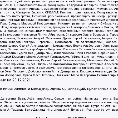
держки и содействия развитию средств массовой информации, В защиту п
ий, ВМЕСТЕ, Благотворительный фонд охраны здоровья и защиты прав граж
, центр Анна, Проект Апрель, Самарская губерния, Эра здоровья, Мемориал,
я группа, Женщины Евразии, СИБАЛЬТ, Институт прав человека, Фонд защиты 
льного партнерства, Пермский региональный правозащитный центр, Граждан
лининграде по административной поддержке реализации программ и проекто
 Прав Средств Массовой Информации, Институт развития прессы - Сибирь, Ча
, Фонд поддержки свободы прессы, Гражданский контроль, Человек и Закон, 
оды Информации, Экозащита!-Женсовет, Общественный вердикт, Евразийская а
 Вадимовна, Чанышева Лилия Айратовна, Сидорович Ольга Борисовна, Туровс
олаевич, Пивоваров Андрей Сергеевич, Дугин Сергей Георгиевич, Аверин В
вна, Шведов Григорий Сергеевич, Пономарев Лев Александрович, Созаев
евна, Щаров Сергей Алексадрович, Цирульников Борис Альбертович, Халидо
ович, Пислакова-Паркер Марина Петровна, Кочеткова Татьяна Владимировна, Ч
Борисовна, Гудков Лев Дмитриевич, Илларионова Юлия Юрьевна, Саранг Анна
Андрей Юрьевич, Мосин Алексей Геннадьевич, Гефтер Валентин Михайлович,
а Светлана Куприяновна, Исаев Сергей Владимирович, Максимов Сергей Вл
а Елена Юрьевна, Гендель Людмила Залмановна, Кокорина Екатерина Алексее
ровна, Подузов Сергей Васильевич, Протасова Ирина Вячеславовна, Литинск
ов Олег Петрович, Добровольская Анна Дмитриевна, Королева Александра Ев
яна Иосифовна, Орлов Олег Петрович, Полякова Мара Федоровна, Резник Генри
ные на
23.12.2021
ле иностранных и международных организаций, признанных в с
гестана, База, Асбат аль-Ансар, Священная война, Исламская группа, Бра
ана, Общество социальных реформ, Общество возрождения исламского насле
з, АБТО, Правый сектор, Исламское государство, Джабха аль-Нусра ли-Ахль а
та Ат-Тавхида Валь-Джихад, Чистопольский Джамаат, Рохнамо ба суи давлат