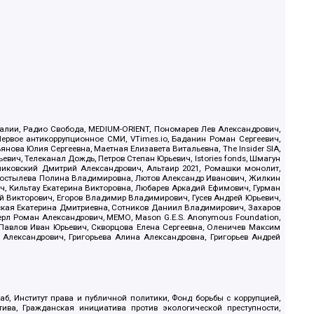
.Реалии, Радио Свобода, MEDIUM-ORIENT, Пономарев Лев Александрович,
ервое антикоррупционное СМИ, VTimes.io, Баданин Роман Сергеевич,
ова Юлия Сергеевна, Маетная Елизавета Витальевна, The Insider SIA,
ич, Телеканал Дождь, Петров Степан Юрьевич, Istories fonds, Шмагун
иковский Дмитрий Александрович, Альтаир 2021, Ромашки монолит,
, Костылева Полина Владимировна, Лютов Александр Иванович, Жилкин
, Кильтау Екатерина Викторовна, Любарев Аркадий Ефимович, Гурман
й Викторович, Егоров Владимир Владимирович, Гусев Андрей Юрьевич,
ская Екатерина Дмитриевна, Сотников Даниил Владимирович, Захаров
ерл Роман Александрович, МЕМО, Mason G.E.S. Anonymous Foundation,
, Павлов Иван Юрьевич, Скворцова Елена Сергеевна, Оленичев Максим
 Александрович, Григорьева Алина Александровна, Григорьев Андрей
б, Институт права и публичной политики, Фонд борьбы с коррупцией,
ива, Гражданская инициатива против экологической преступности,