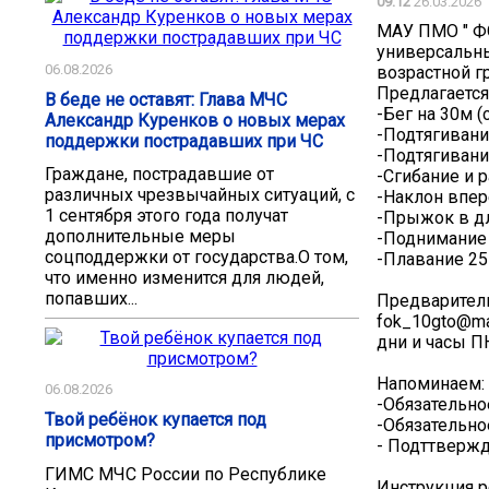
09:12
26.03.2026
️МАУ ПМО " Ф
универсальны
06.08.2026
возрастной г
Предлагается
В беде не оставят: Глава МЧС
-Бег на 30м (с
Александр Куренков о новых мерах
-Подтягивани
поддержки пострадавших при ЧС
-Подтягивани
Граждане, пострадавшие от
-Сгибание и р
различных чрезвычайных ситуаций, с
-Наклон впер
1 сентября этого года получат
-Прыжок в дл
дополнительные меры
-Поднимание 
соцподдержки от государства.О том,
-Плавание 2
что именно изменится для людей,
попавших...
Предваритель
fok_10gto@ma
дни и часы ПН
Напоминаем:
06.08.2026
-Обязательно
Твой ребёнок купается под
-Обязательно
присмотром?
- Подттвержд
ГИМС МЧС России по Республике
Инструкция р