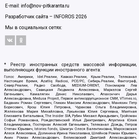
E-mail: info@nov-pitkaranta.ru
Разработчик сайта –
INFOROS
2026
Мы в социальных сетях:
* Реестр иностранных средств массовой информации,
выполняющих функции иностранного агента:
Голос Америки, Idel.Реалии, Кавказ.Реалии, Крым.Реалии, Телеканал
Настоящее Время, Azatliq Radiosi, PCE/PC, Сибирь.Реалии, Фактограф,
Север.Реалии, Радио Свобода, MEDIUM-ORIENT, Пономарев Лев
Александрович, Савицкая Людмила Алексеевна, Маркелов Сергей
Евгеньевич, Камалягин Денис Николаевич, Апахончич Дарья
Александровна, Medusa Project, Первое антикоррупционное СМИ, VTimes.io,
Баданин Роман Сергеевич, Гликин Максим Александрович, Маняхин Петр
Борисович, Ярош Юлия Петровна, Чуракова Ольга Владимировна,
Железнова Мария Михайловна, Лукьянова Юлия Сергеевна, Маетная
Елизавета Витальевна, The Insider SIA, Рубин Михаил Аркадьевич, Гройсман
Софья Романовна, Рождественский Илья Дмитриевич, Апухтина Юлия
Владимировна, Постернак Алексей Евгеньевич, Телеканал Дождь, Петров
Степан Юрьевич, Istories fonds, Шмагун Олеся Валентиновна, Мароховская
Алеся Алексеевна, Долинина Ирина Николаевна, Шлейнов Роман Юрьевич,
Анин Роман Александрович, Великовский Дмитрий Александрович,