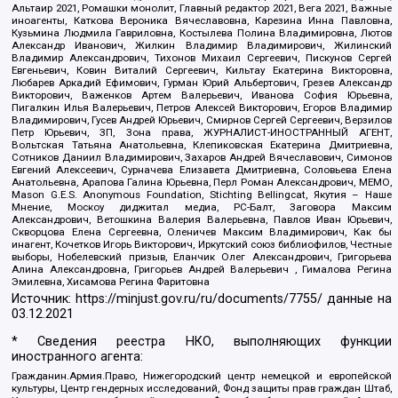
Альтаир 2021, Ромашки монолит, Главный редактор 2021, Вега 2021, Важные
иноагенты, Каткова Вероника Вячеславовна, Карезина Инна Павловна,
Кузьмина Людмила Гавриловна, Костылева Полина Владимировна, Лютов
Александр Иванович, Жилкин Владимир Владимирович, Жилинский
Владимир Александрович, Тихонов Михаил Сергеевич, Пискунов Сергей
Евгеньевич, Ковин Виталий Сергеевич, Кильтау Екатерина Викторовна,
Любарев Аркадий Ефимович, Гурман Юрий Альбертович, Грезев Александр
Викторович, Важенков Артем Валерьевич, Иванова София Юрьевна,
Пигалкин Илья Валерьевич, Петров Алексей Викторович, Егоров Владимир
Владимирович, Гусев Андрей Юрьевич, Смирнов Сергей Сергеевич, Верзилов
Петр Юрьевич, ЗП, Зона права, ЖУРНАЛИСТ-ИНОСТРАННЫЙ АГЕНТ,
Вольтская Татьяна Анатольевна, Клепиковская Екатерина Дмитриевна,
Сотников Даниил Владимирович, Захаров Андрей Вячеславович, Симонов
Евгений Алексеевич, Сурначева Елизавета Дмитриевна, Соловьева Елена
Анатольевна, Арапова Галина Юрьевна, Перл Роман Александрович, МЕМО,
Mason G.E.S. Anonymous Foundation, Stichting Bellingcat, Якутия – Наше
Мнение, Москоу диджитал медиа, РС-Балт, Заговора Максим
Александрович, Ветошкина Валерия Валерьевна, Павлов Иван Юрьевич,
Скворцова Елена Сергеевна, Оленичев Максим Владимирович, Как бы
инагент, Кочетков Игорь Викторович, Иркутский союз библиофилов, Честные
выборы, Нобелевский призыв, Еланчик Олег Александрович, Григорьева
Алина Александровна, Григорьев Андрей Валерьевич , Гималова Регина
Эмилевна, Хисамова Регина Фаритовна
Источник:
https://minjust.gov.ru/ru/documents/7755/
данные на
03.12.2021
* Сведения реестра НКО, выполняющих функции
иностранного агента:
Гражданин.Армия.Право, Нижегородский центр немецкой и европейской
культуры, Центр гендерных исследований, Фонд защиты прав граждан Штаб,