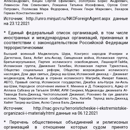
Александрович, Вицин Сергей Ефимович, Золотухин Борис Андреевич,
Левинсон Лев Семенович, Локшина Татьяна Иосифовна, Орлов Олег
Петрович, Полякова Мара Федоровна, Резник Генри Маркович, Захаров
Герман Константинович
Источник:
http://unro.minjust.ru/NKOForeignAgent.aspx
данные
на
23.12.2021
* Единый федеральный список организаций, в том числе
иностранных и международных организаций, признанных в
соответствии с законодательством Российской Федерации
террористическими:
Высший военный Маджлисуль Шура, Конгресс народов Ичкерии и
Дагестана, База, Асбат аль-Ансар, Священная война, Исламская группа,
Братья-мусульмане, Партия исламского освобождения, Лашкар-И-Тайба,
Исламская группа, Движение Талибан, Исламская партия Туркестана,
Общество социальных реформ, Общество возрождения исламского
наследия, Дом двух святых, Джунд аш-Шам, Исламский джихад – Джамаат
моджахедов, Аль-Каида в странах исламского Магриба, Имарат Кавказ,
АБТО, Правый сектор, Исламское государство, Джабха аль-Нусра ли-Ахль
аш-Шам, Народное ополчение имени К. Минина и Д. Пожарского, Аджр от
Аллаха Субхану уа Тагьаля SHAM, АУМ Синрике, Муджахеды джамаата Ат-
Тавхида Валь-Джихад, Чистопольский Джамаат, Рохнамо ба суи давлати
исломи, Террористическое сообщество Сеть, Катиба Таухид валь-Джихад,
Хайят Тахрир аш-Шам, Ахлю Сунна Валь Джамаа
Источник:
http://nac.gov.ru/terroristicheskie-i-ekstremistskie-
organizacii-i-materialy.html
данные на
06.12.2021
* Перечень общественных объединений и религиозных
организаций в отношении которых судом принято