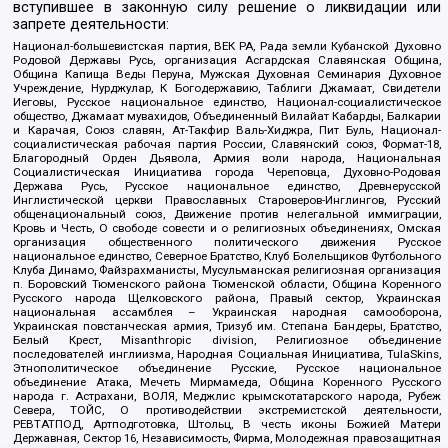
вступившее в законную силу решение о ликвидации или
запрете деятельности:
Национал-большевистская партия, ВЕК РА, Рада земли Кубанской Духовно
Родовой Державы Русь, организация Асгардская Славянская Община,
Община Капища Веды Перуна, Мужская Духовная Семинария Духовное
Учреждение, Нурджулар, К Богодержавию, Таблиги Джамаат, Свидетели
Иеговы, Русское национальное единство, Национал-социалистическое
общество, Джамаат мувахидов, Объединенный Вилайат Кабарды, Балкарии
и Карачая, Союз славян, Ат-Такфир Валь-Хиджра, Пит Буль, Национал-
социалистическая рабочая партия России, Славянский союз, Формат-18,
Благородный Орден Дьявола, Армия воли народа, Национальная
Социалистическая Инициатива города Череповца, Духовно-Родовая
Держава Русь, Русское национальное единство, Древнерусской
Инглистической церкви Православных Староверов-Инглингов, Русский
общенациональный союз, Движение против нелегальной иммиграции,
Кровь и Честь, О свободе совести и о религиозных объединениях, Омская
организация общественного политического движения Русское
национальное единство, Северное Братство, Клуб Болельщиков Футбольного
Клуба Динамо, Файзрахманисты, Мусульманская религиозная организация
п. Боровский Тюменского района Тюменской области, Община Коренного
Русского народа Щелковского района, Правый сектор, Украинская
национальная ассамблея – Украинская народная самооборона,
Украинская повстанческая армия, Тризуб им. Степана Бандеры, Братство,
Белый Крест, Misanthropic division, Религиозное объединение
последователей инглиизма, Народная Социальная Инициатива, TulaSkins,
Этнополитическое объединение Русские, Русское национальное
объединение Атака, Мечеть Мирмамеда, Община Коренного Русского
народа г. Астрахани, ВОЛЯ, Меджлис крымскотатарского народа, Рубеж
Севера, ТОЙС, О противодействии экстремистской деятельности,
РЕВТАТПОД, Артподготовка, Штольц, В честь иконы Божией Матери
Державная, Сектор 16, Независимость, Фирма, Молодежная правозащитная