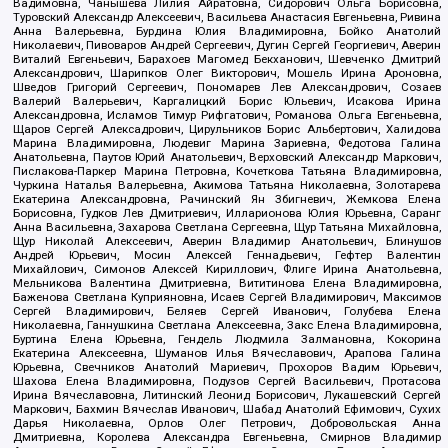
Вадимовна, Чанышева Лилия Айратовна, Сидорович Ольга Борисовна,
Туровский Александр Алексеевич, Васильева Анастасия Евгеньевна, Ривина
Анна Валерьевна, Бурдина Юлия Владимировна, Бойко Анатолий
Николаевич, Пивоваров Андрей Сергеевич, Дугин Сергей Георгиевич, Аверин
Виталий Евгеньевич, Барахоев Магомед Бекханович, Шевченко Дмитрий
Александрович, Шарипков Олег Викторович, Мошель Ирина Ароновна,
Шведов Григорий Сергеевич, Пономарев Лев Александрович, Созаев
Валерий Валерьевич, Каргалицкий Борис Юльевич, Исакова Ирина
Александровна, Исламов Тимур Рифгатович, Романова Ольга Евгеньевна,
Щаров Сергей Алексадрович, Цирульников Борис Альбертович, Халидова
Марина Владимировна, Людевиг Марина Зариевна, Федотова Галина
Анатольевна, Паутов Юрий Анатольевич, Верховский Александр Маркович,
Пислакова-Паркер Марина Петровна, Кочеткова Татьяна Владимировна,
Чуркина Наталья Валерьевна, Акимова Татьяна Николаевна, Золотарева
Екатерина Александровна, Рачинский Ян Збигневич, Жемкова Елена
Борисовна, Гудков Лев Дмитриевич, Илларионова Юлия Юрьевна, Саранг
Анна Васильевна, Захарова Светлана Сергеевна, Щур Татьяна Михайловна,
Щур Николай Алексеевич, Аверин Владимир Анатольевич, Блинушов
Андрей Юрьевич, Мосин Алексей Геннадьевич, Гефтер Валентин
Михайлович, Симонов Алексей Кириллович, Флиге Ирина Анатольевна,
Мельникова Валентина Дмитриевна, Вититинова Елена Владимировна,
Баженова Светлана Куприяновна, Исаев Сергей Владимирович, Максимов
Сергей Владимирович, Беляев Сергей Иванович, Голубева Елена
Николаевна, Ганнушкина Светлана Алексеевна, Закс Елена Владимировна,
Буртина Елена Юрьевна, Гендель Людмила Залмановна, Кокорина
Екатерина Алексеевна, Шуманов Илья Вячеславович, Арапова Галина
Юрьевна, Свечников Анатолий Мариевич, Прохоров Вадим Юрьевич,
Шахова Елена Владимировна, Подузов Сергей Васильевич, Протасова
Ирина Вячеславовна, Литинский Леонид Борисович, Лукашевский Сергей
Маркович, Бахмин Вячеслав Иванович, Шабад Анатолий Ефимович, Сухих
Дарья Николаевна, Орлов Олег Петрович, Добровольская Анна
Дмитриевна, Королева Александра Евгеньевна, Смирнов Владимир