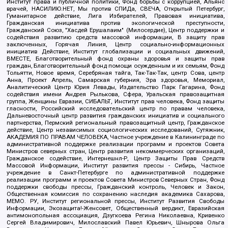
Институт права и публичной политики, Фонд борьбы с коррупцией, Альянс
врачей, НАСИЛИЮ.НЕТ, Мы против СПИДа, СВЕЧА, Открытый Петербург,
Гуманитарное действие, Лига Избирателей, Правовая инициатива,
Гражданская инициатива против экологической преступности,
Гражданский Союз, "Хасдей Ерушалаим" (Милосердие), Центр поддержки и
содействия развитию средств массовой информации, В защиту прав
заключенных, Горячая Линия, Центр социально-информационных
инициатив Действие, Институт глобализации и социальных движений,
ВМЕСТЕ, Благотворительный фонд охраны здоровья и защиты прав
граждан, Благотворительный фонд помощи осужденным и их семьям, Фонд
Тольятти, Новое время, Серебряная тайга, Так-Так-Так, центр Сова, центр
Анна, Проект Апрель, Самарская губерния, Эра здоровья, Мемориал,
Аналитический Центр Юрия Левады, Издательство Парк Гагарина, Фонд
содействия имени Андрея Рылькова, Сфера, Уральская правозащитная
группа, Женщины Евразии, СИБАЛЬТ, Институт прав человека, Фонд защиты
гласности, Российский исследовательский центр по правам человека,
Дальневосточный центр развития гражданских инициатив и социального
партнерства, Пермский региональный правозащитный центр, Гражданское
действие, Центр независимых социологических исследований, Сутяжник,
АКАДЕМИЯ ПО ПРАВАМ ЧЕЛОВЕКА, Частное учреждение в Калининграде по
административной поддержке реализации программ и проектов Совета
Министров северных стран, Центр развития некоммерческих организаций,
Гражданское содействие, Интернешнл-Р, Центр Защиты Прав Средств
Массовой Информации, Институт развития прессы - Сибирь, Частное
учреждение в Санкт-Петербурге по административной поддержке
реализации программ и проектов Совета Министров Северных Стран, Фонд
поддержки свободы прессы, Гражданский контроль, Человек и Закон,
Общественная комиссия по сохранению наследия академика Сахарова,
МЕМО. РУ, Институт региональной прессы, Институт Развития Свободы
Информации, Экозащита!-Женсовет, Общественный вердикт, Евразийская
антимонопольная ассоциация, Дзугкоева Регина Николаевна, Кривенко
Сергей Владимирович, Милославский Павел Юрьевич, Шнырова Ольга