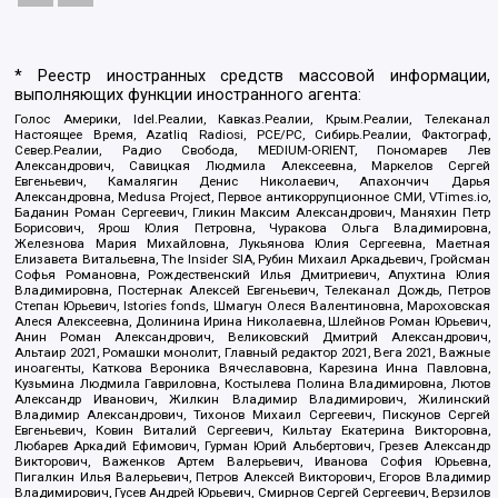
* Реестр иностранных средств массовой информации,
выполняющих функции иностранного агента:
Голос Америки, Idel.Реалии, Кавказ.Реалии, Крым.Реалии, Телеканал
Настоящее Время, Azatliq Radiosi, PCE/PC, Сибирь.Реалии, Фактограф,
Север.Реалии, Радио Свобода, MEDIUM-ORIENT, Пономарев Лев
Александрович, Савицкая Людмила Алексеевна, Маркелов Сергей
Евгеньевич, Камалягин Денис Николаевич, Апахончич Дарья
Александровна, Medusa Project, Первое антикоррупционное СМИ, VTimes.io,
Баданин Роман Сергеевич, Гликин Максим Александрович, Маняхин Петр
Борисович, Ярош Юлия Петровна, Чуракова Ольга Владимировна,
Железнова Мария Михайловна, Лукьянова Юлия Сергеевна, Маетная
Елизавета Витальевна, The Insider SIA, Рубин Михаил Аркадьевич, Гройсман
Софья Романовна, Рождественский Илья Дмитриевич, Апухтина Юлия
Владимировна, Постернак Алексей Евгеньевич, Телеканал Дождь, Петров
Степан Юрьевич, Istories fonds, Шмагун Олеся Валентиновна, Мароховская
Алеся Алексеевна, Долинина Ирина Николаевна, Шлейнов Роман Юрьевич,
Анин Роман Александрович, Великовский Дмитрий Александрович,
Альтаир 2021, Ромашки монолит, Главный редактор 2021, Вега 2021, Важные
иноагенты, Каткова Вероника Вячеславовна, Карезина Инна Павловна,
Кузьмина Людмила Гавриловна, Костылева Полина Владимировна, Лютов
Александр Иванович, Жилкин Владимир Владимирович, Жилинский
Владимир Александрович, Тихонов Михаил Сергеевич, Пискунов Сергей
Евгеньевич, Ковин Виталий Сергеевич, Кильтау Екатерина Викторовна,
Любарев Аркадий Ефимович, Гурман Юрий Альбертович, Грезев Александр
Викторович, Важенков Артем Валерьевич, Иванова София Юрьевна,
Пигалкин Илья Валерьевич, Петров Алексей Викторович, Егоров Владимир
Владимирович, Гусев Андрей Юрьевич, Смирнов Сергей Сергеевич, Верзилов