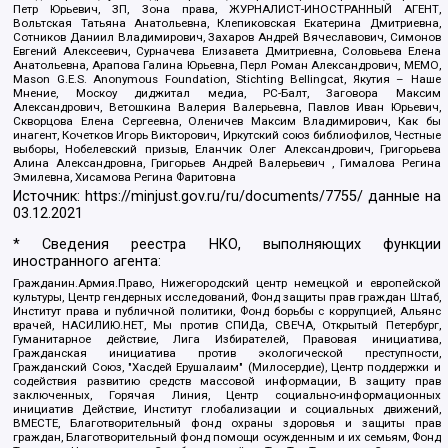
Петр Юрьевич, ЗП, Зона права, ЖУРНАЛИСТ-ИНОСТРАННЫЙ АГЕНТ,
Вольтская Татьяна Анатольевна, Клепиковская Екатерина Дмитриевна,
Сотников Даниил Владимирович, Захаров Андрей Вячеславович, Симонов
Евгений Алексеевич, Сурначева Елизавета Дмитриевна, Соловьева Елена
Анатольевна, Арапова Галина Юрьевна, Перл Роман Александрович, МЕМО,
Mason G.E.S. Anonymous Foundation, Stichting Bellingcat, Якутия – Наше
Мнение, Москоу диджитал медиа, РС-Балт, Заговора Максим
Александрович, Ветошкина Валерия Валерьевна, Павлов Иван Юрьевич,
Скворцова Елена Сергеевна, Оленичев Максим Владимирович, Как бы
инагент, Кочетков Игорь Викторович, Иркутский союз библиофилов, Честные
выборы, Нобелевский призыв, Еланчик Олег Александрович, Григорьева
Алина Александровна, Григорьев Андрей Валерьевич , Гималова Регина
Эмилевна, Хисамова Регина Фаритовна
Источник:
https://minjust.gov.ru/ru/documents/7755/
данные на
03.12.2021
* Сведения реестра НКО, выполняющих функции
иностранного агента:
Гражданин.Армия.Право, Нижегородский центр немецкой и европейской
культуры, Центр гендерных исследований, Фонд защиты прав граждан Штаб,
Институт права и публичной политики, Фонд борьбы с коррупцией, Альянс
врачей, НАСИЛИЮ.НЕТ, Мы против СПИДа, СВЕЧА, Открытый Петербург,
Гуманитарное действие, Лига Избирателей, Правовая инициатива,
Гражданская инициатива против экологической преступности,
Гражданский Союз, "Хасдей Ерушалаим" (Милосердие), Центр поддержки и
содействия развитию средств массовой информации, В защиту прав
заключенных, Горячая Линия, Центр социально-информационных
инициатив Действие, Институт глобализации и социальных движений,
ВМЕСТЕ, Благотворительный фонд охраны здоровья и защиты прав
граждан, Благотворительный фонд помощи осужденным и их семьям, Фонд