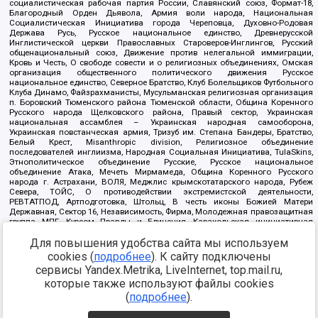
социалистическая рабочая партия России, Славянский союз, Формат-18,
Благородный Орден Дьявола, Армия воли народа, Национальная
Социалистическая Инициатива города Череповца, Духовно-Родовая
Держава Русь, Русское национальное единство, Древнерусской
Инглистической церкви Православных Староверов-Инглингов, Русский
общенациональный союз, Движение против нелегальной иммиграции,
Кровь и Честь, О свободе совести и о религиозных объединениях, Омская
организация общественного политического движения Русское
национальное единство, Северное Братство, Клуб Болельщиков Футбольного
Клуба Динамо, Файзрахманисты, Мусульманская религиозная организация
п. Боровский Тюменского района Тюменской области, Община Коренного
Русского народа Щелковского района, Правый сектор, Украинская
национальная ассамблея – Украинская народная самооборона,
Украинская повстанческая армия, Тризуб им. Степана Бандеры, Братство,
Белый Крест, Misanthropic division, Религиозное объединение
последователей инглиизма, Народная Социальная Инициатива, TulaSkins,
Этнополитическое объединение Русские, Русское национальное
объединение Атака, Мечеть Мирмамеда, Община Коренного Русского
народа г. Астрахани, ВОЛЯ, Меджлис крымскотатарского народа, Рубеж
Севера, ТОЙС, О противодействии экстремистской деятельности,
РЕВТАТПОД, Артподготовка, Штольц, В честь иконы Божией Матери
Державная, Сектор 16, Независимость, Фирма, Молодежная правозащитная
группа МПГ, Курсом Правды и Единения, Каракольская инициативная
группа, Автоград Крю, Союз Славянских Сил Руси, Алля-Аят,
Благотворительный пансионат Ак Умут, Русская республика Русь,
Для повышения удобства сайта мы используем
Арестантское уголовное единство, Башкорт, Нация и свобода, W.H.С., Фалунь
cookies (
подробнее
). К сайту подключены
Дафа, Иртыш Ultras, Русский Патриотический клуб-Новокузнецк/РПК,
сервисы Yandex.Metrika, LiveInternet, top.mail.ru,
Сибирский державный союз, Фонд борьбы с коррупцией, Фонд защиты прав
граждан, Штабы Навального, Совет граждан СССР Прикубанского округа г.
которые также используют файлы cookies
Краснодара
(
подробнее
).
Источник:
https://minjust.gov.ru/ru/documents/7822/
данные на
08.12.2021