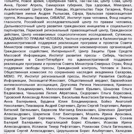
Тольятти, Новое время, Серебряная тайга, Так-Так-Так, центр Сова, центр
Анна, Проект Апрель, Самарская губерния, Эра здоровья, Мемориал,
Аналитический Центр Юрия Левады, Издательство Парк Гагарина, Фонд
содействия имени Андрея Рылькова, Сфера, Уральская правозащитная
группа, Женщины Евразии, СИБАЛЬТ, Институт прав человека, Фонд защиты
гласности, Российский исследовательский центр по правам человека,
Дальневосточный центр развития гражданских инициатив и социального
партнерства, Пермский региональный правозащитный центр, Гражданское
действие, Центр независимых социологических исследований, Сутяжник,
АКАДЕМИЯ ПО ПРАВАМ ЧЕЛОВЕКА, Частное учреждение в Калининграде по
административной поддержке реализации программ и проектов Совета
Министров северных стран, Центр развития некоммерческих организаций,
Гражданское содействие, Интернешнл-Р, Центр Защиты Прав Средств
Массовой Информации, Институт развития прессы - Сибирь, Частное
учреждение в Санкт-Петербурге по административной поддержке
реализации программ и проектов Совета Министров Северных Стран, Фонд
поддержки свободы прессы, Гражданский контроль, Человек и Закон,
Общественная комиссия по сохранению наследия академика Сахарова,
МЕМО. РУ, Институт региональной прессы, Институт Развития Свободы
Информации, Экозащита!-Женсовет, Общественный вердикт, Евразийская
антимонопольная ассоциация, Дзугкоева Регина Николаевна, Кривенко
Сергей Владимирович, Милославский Павел Юрьевич, Шнырова Ольга
Вадимовна, Чанышева Лилия Айратовна, Сидорович Ольга Борисовна,
Туровский Александр Алексеевич, Васильева Анастасия Евгеньевна, Ривина
Анна Валерьевна, Бурдина Юлия Владимировна, Бойко Анатолий
Николаевич, Пивоваров Андрей Сергеевич, Дугин Сергей Георгиевич, Аверин
Виталий Евгеньевич, Барахоев Магомед Бекханович, Шевченко Дмитрий
Александрович, Шарипков Олег Викторович, Мошель Ирина Ароновна,
Шведов Григорий Сергеевич, Пономарев Лев Александрович, Созаев
Валерий Валерьевич, Каргалицкий Борис Юльевич, Исакова Ирина
Александровна, Исламов Тимур Рифгатович, Романова Ольга Евгеньевна,
Щаров Сергей Алексадрович, Цирульников Борис Альбертович, Халидова