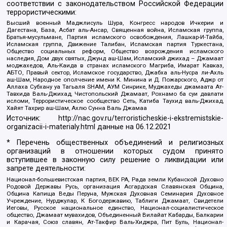
соответствии с законодательством Российской Федерации
террористическими:
Высший военный Маджлисуль Шура, Конгресс народов Ичкерии и
Дагестана, База, Асбат аль-Ансар, Священная война, Исламская группа,
Братья-мусульмане, Партия исламского освобождения, Лашкар-И-Тайба,
Исламская группа, Движение Талибан, Исламская партия Туркестана,
Общество социальных реформ, Общество возрождения исламского
наследия, Дом двух святых, Джунд аш-Шам, Исламский джихад – Джамаат
моджахедов, Аль-Каида в странах исламского Магриба, Имарат Кавказ,
АБТО, Правый сектор, Исламское государство, Джабха аль-Нусра ли-Ахль
аш-Шам, Народное ополчение имени К. Минина и Д. Пожарского, Аджр от
Аллаха Субхану уа Тагьаля SHAM, АУМ Синрике, Муджахеды джамаата Ат-
Тавхида Валь-Джихад, Чистопольский Джамаат, Рохнамо ба суи давлати
исломи, Террористическое сообщество Сеть, Катиба Таухид валь-Джихад,
Хайят Тахрир аш-Шам, Ахлю Сунна Валь Джамаа
Источник:
http://nac.gov.ru/terroristicheskie-i-ekstremistskie-
organizacii-i-materialy.html
данные на
06.12.2021
* Перечень общественных объединений и религиозных
организаций в отношении которых судом принято
вступившее в законную силу решение о ликвидации или
запрете деятельности:
Национал-большевистская партия, ВЕК РА, Рада земли Кубанской Духовно
Родовой Державы Русь, организация Асгардская Славянская Община,
Община Капища Веды Перуна, Мужская Духовная Семинария Духовное
Учреждение, Нурджулар, К Богодержавию, Таблиги Джамаат, Свидетели
Иеговы, Русское национальное единство, Национал-социалистическое
общество, Джамаат мувахидов, Объединенный Вилайат Кабарды, Балкарии
и Карачая, Союз славян, Ат-Такфир Валь-Хиджра, Пит Буль, Национал-