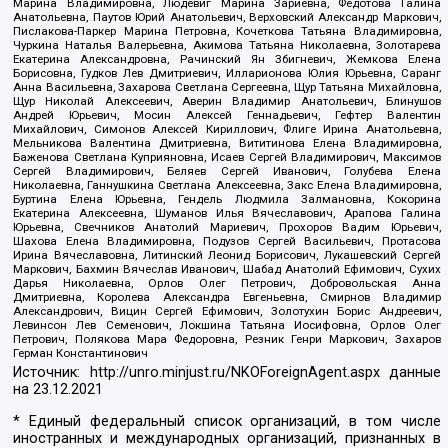
Марина Владимировна, Людевиг Марина Зариевна, Федотова Галина
Анатольевна, Паутов Юрий Анатольевич, Верховский Александр Маркович,
Пислакова-Паркер Марина Петровна, Кочеткова Татьяна Владимировна,
Чуркина Наталья Валерьевна, Акимова Татьяна Николаевна, Золотарева
Екатерина Александровна, Рачинский Ян Збигневич, Жемкова Елена
Борисовна, Гудков Лев Дмитриевич, Илларионова Юлия Юрьевна, Саранг
Анна Васильевна, Захарова Светлана Сергеевна, Щур Татьяна Михайловна,
Щур Николай Алексеевич, Аверин Владимир Анатольевич, Блинушов
Андрей Юрьевич, Мосин Алексей Геннадьевич, Гефтер Валентин
Михайлович, Симонов Алексей Кириллович, Флиге Ирина Анатольевна,
Мельникова Валентина Дмитриевна, Вититинова Елена Владимировна,
Баженова Светлана Куприяновна, Исаев Сергей Владимирович, Максимов
Сергей Владимирович, Беляев Сергей Иванович, Голубева Елена
Николаевна, Ганнушкина Светлана Алексеевна, Закс Елена Владимировна,
Буртина Елена Юрьевна, Гендель Людмила Залмановна, Кокорина
Екатерина Алексеевна, Шуманов Илья Вячеславович, Арапова Галина
Юрьевна, Свечников Анатолий Мариевич, Прохоров Вадим Юрьевич,
Шахова Елена Владимировна, Подузов Сергей Васильевич, Протасова
Ирина Вячеславовна, Литинский Леонид Борисович, Лукашевский Сергей
Маркович, Бахмин Вячеслав Иванович, Шабад Анатолий Ефимович, Сухих
Дарья Николаевна, Орлов Олег Петрович, Добровольская Анна
Дмитриевна, Королева Александра Евгеньевна, Смирнов Владимир
Александрович, Вицин Сергей Ефимович, Золотухин Борис Андреевич,
Левинсон Лев Семенович, Локшина Татьяна Иосифовна, Орлов Олег
Петрович, Полякова Мара Федоровна, Резник Генри Маркович, Захаров
Герман Константинович
Источник:
http://unro.minjust.ru/NKOForeignAgent.aspx
данные
на
23.12.2021
* Единый федеральный список организаций, в том числе
иностранных и международных организаций, признанных в