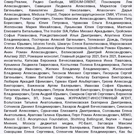
Север.Реалии, Радио Свобода, MEDIUM-ORIENT, Пономарев Лев
Александрович, Савицкая Людмила Алексеевна, Маркелов Сергей
Евгеньевич, Камалягин Денис Николаевич, Апахончич Дарья
Александровна, Medusa Project, Первое антикоррупционное СМИ, VTimes.io,
Баданин Роман Сергеевич, Гликин Максим Александрович, Маняхин Петр
Борисович, Ярош Юлия Петровна, Чуракова Ольга Владимировна,
Железнова Мария Михайловна, Лукьянова Юлия Сергеевна, Маетная
Елизавета Витальевна, The Insider SIA, Рубин Михаил Аркадьевич, Гройсман
Софья Романовна, Рождественский Илья Дмитриевич, Апухтина Юлия
Владимировна, Постернак Алексей Евгеньевич, Телеканал Дождь, Петров
Степан Юрьевич, Istories fonds, Шмагун Олеся Валентиновна, Мароховская
Алеся Алексеевна, Долинина Ирина Николаевна, Шлейнов Роман Юрьевич,
Анин Роман Александрович, Великовский Дмитрий Александрович,
Альтаир 2021, Ромашки монолит, Главный редактор 2021, Вега 2021, Важные
иноагенты, Каткова Вероника Вячеславовна, Карезина Инна Павловна,
Кузьмина Людмила Гавриловна, Костылева Полина Владимировна, Лютов
Александр Иванович, Жилкин Владимир Владимирович, Жилинский
Владимир Александрович, Тихонов Михаил Сергеевич, Пискунов Сергей
Евгеньевич, Ковин Виталий Сергеевич, Кильтау Екатерина Викторовна,
Любарев Аркадий Ефимович, Гурман Юрий Альбертович, Грезев Александр
Викторович, Важенков Артем Валерьевич, Иванова София Юрьевна,
Пигалкин Илья Валерьевич, Петров Алексей Викторович, Егоров Владимир
Владимирович, Гусев Андрей Юрьевич, Смирнов Сергей Сергеевич, Верзилов
Петр Юрьевич, ЗП, Зона права, ЖУРНАЛИСТ-ИНОСТРАННЫЙ АГЕНТ,
Вольтская Татьяна Анатольевна, Клепиковская Екатерина Дмитриевна,
Сотников Даниил Владимирович, Захаров Андрей Вячеславович, Симонов
Евгений Алексеевич, Сурначева Елизавета Дмитриевна, Соловьева Елена
Анатольевна, Арапова Галина Юрьевна, Перл Роман Александрович, МЕМО,
Mason G.E.S. Anonymous Foundation, Stichting Bellingcat, Якутия – Наше
Мнение, Москоу диджитал медиа, РС-Балт, Заговора Максим
Александрович, Ветошкина Валерия Валерьевна, Павлов Иван Юрьевич,
Скворцова Елена Сергеевна, Оленичев Максим Владимирович, Как бы