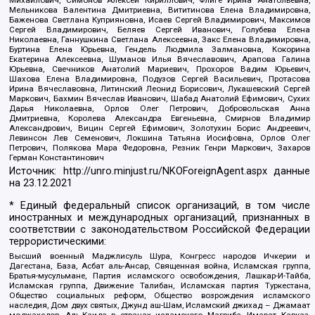
Мельникова Валентина Дмитриевна, Вититинова Елена Владимировна,
Баженова Светлана Куприяновна, Исаев Сергей Владимирович, Максимов
Сергей Владимирович, Беляев Сергей Иванович, Голубева Елена
Николаевна, Ганнушкина Светлана Алексеевна, Закс Елена Владимировна,
Буртина Елена Юрьевна, Гендель Людмила Залмановна, Кокорина
Екатерина Алексеевна, Шуманов Илья Вячеславович, Арапова Галина
Юрьевна, Свечников Анатолий Мариевич, Прохоров Вадим Юрьевич,
Шахова Елена Владимировна, Подузов Сергей Васильевич, Протасова
Ирина Вячеславовна, Литинский Леонид Борисович, Лукашевский Сергей
Маркович, Бахмин Вячеслав Иванович, Шабад Анатолий Ефимович, Сухих
Дарья Николаевна, Орлов Олег Петрович, Добровольская Анна
Дмитриевна, Королева Александра Евгеньевна, Смирнов Владимир
Александрович, Вицин Сергей Ефимович, Золотухин Борис Андреевич,
Левинсон Лев Семенович, Локшина Татьяна Иосифовна, Орлов Олег
Петрович, Полякова Мара Федоровна, Резник Генри Маркович, Захаров
Герман Константинович
Источник:
http://unro.minjust.ru/NKOForeignAgent.aspx
данные
на
23.12.2021
* Единый федеральный список организаций, в том числе
иностранных и международных организаций, признанных в
соответствии с законодательством Российской Федерации
террористическими:
Высший военный Маджлисуль Шура, Конгресс народов Ичкерии и
Дагестана, База, Асбат аль-Ансар, Священная война, Исламская группа,
Братья-мусульмане, Партия исламского освобождения, Лашкар-И-Тайба,
Исламская группа, Движение Талибан, Исламская партия Туркестана,
Общество социальных реформ, Общество возрождения исламского
наследия, Дом двух святых, Джунд аш-Шам, Исламский джихад – Джамаат