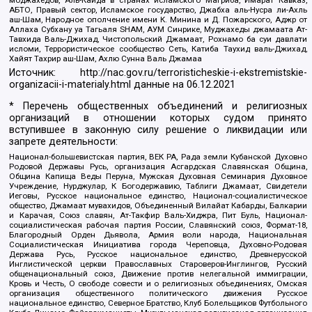
моджахедов, Аль-Каида в странах исламского Магриба, Имарат Кавказ,
АБТО, Правый сектор, Исламское государство, Джабха аль-Нусра ли-Ахль
аш-Шам, Народное ополчение имени К. Минина и Д. Пожарского, Аджр от
Аллаха Субхану уа Тагьаля SHAM, АУМ Синрике, Муджахеды джамаата Ат-
Тавхида Валь-Джихад, Чистопольский Джамаат, Рохнамо ба суи давлати
исломи, Террористическое сообщество Сеть, Катиба Таухид валь-Джихад,
Хайят Тахрир аш-Шам, Ахлю Сунна Валь Джамаа
Источник:
http://nac.gov.ru/terroristicheskie-i-ekstremistskie-
organizacii-i-materialy.html
данные на
06.12.2021
* Перечень общественных объединений и религиозных
организаций в отношении которых судом принято
вступившее в законную силу решение о ликвидации или
запрете деятельности:
Национал-большевистская партия, ВЕК РА, Рада земли Кубанской Духовно
Родовой Державы Русь, организация Асгардская Славянская Община,
Община Капища Веды Перуна, Мужская Духовная Семинария Духовное
Учреждение, Нурджулар, К Богодержавию, Таблиги Джамаат, Свидетели
Иеговы, Русское национальное единство, Национал-социалистическое
общество, Джамаат мувахидов, Объединенный Вилайат Кабарды, Балкарии
и Карачая, Союз славян, Ат-Такфир Валь-Хиджра, Пит Буль, Национал-
социалистическая рабочая партия России, Славянский союз, Формат-18,
Благородный Орден Дьявола, Армия воли народа, Национальная
Социалистическая Инициатива города Череповца, Духовно-Родовая
Держава Русь, Русское национальное единство, Древнерусской
Инглистической церкви Православных Староверов-Инглингов, Русский
общенациональный союз, Движение против нелегальной иммиграции,
Кровь и Честь, О свободе совести и о религиозных объединениях, Омская
организация общественного политического движения Русское
национальное единство, Северное Братство, Клуб Болельщиков Футбольного