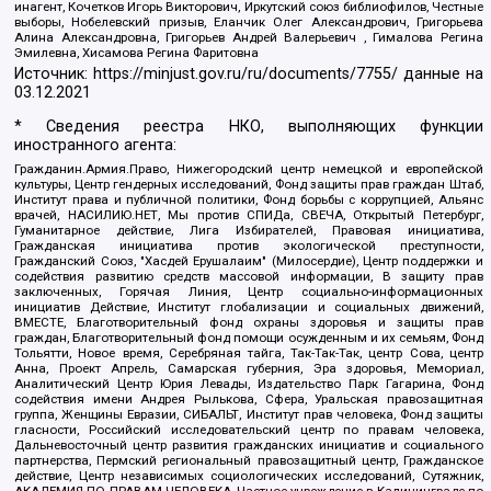
инагент, Кочетков Игорь Викторович, Иркутский союз библиофилов, Честные
выборы, Нобелевский призыв, Еланчик Олег Александрович, Григорьева
Алина Александровна, Григорьев Андрей Валерьевич , Гималова Регина
Эмилевна, Хисамова Регина Фаритовна
Источник:
https://minjust.gov.ru/ru/documents/7755/
данные на
03.12.2021
* Сведения реестра НКО, выполняющих функции
иностранного агента:
Гражданин.Армия.Право, Нижегородский центр немецкой и европейской
культуры, Центр гендерных исследований, Фонд защиты прав граждан Штаб,
Институт права и публичной политики, Фонд борьбы с коррупцией, Альянс
врачей, НАСИЛИЮ.НЕТ, Мы против СПИДа, СВЕЧА, Открытый Петербург,
Гуманитарное действие, Лига Избирателей, Правовая инициатива,
Гражданская инициатива против экологической преступности,
Гражданский Союз, "Хасдей Ерушалаим" (Милосердие), Центр поддержки и
содействия развитию средств массовой информации, В защиту прав
заключенных, Горячая Линия, Центр социально-информационных
инициатив Действие, Институт глобализации и социальных движений,
ВМЕСТЕ, Благотворительный фонд охраны здоровья и защиты прав
граждан, Благотворительный фонд помощи осужденным и их семьям, Фонд
Тольятти, Новое время, Серебряная тайга, Так-Так-Так, центр Сова, центр
Анна, Проект Апрель, Самарская губерния, Эра здоровья, Мемориал,
Аналитический Центр Юрия Левады, Издательство Парк Гагарина, Фонд
содействия имени Андрея Рылькова, Сфера, Уральская правозащитная
группа, Женщины Евразии, СИБАЛЬТ, Институт прав человека, Фонд защиты
гласности, Российский исследовательский центр по правам человека,
Дальневосточный центр развития гражданских инициатив и социального
партнерства, Пермский региональный правозащитный центр, Гражданское
действие, Центр независимых социологических исследований, Сутяжник,
АКАДЕМИЯ ПО ПРАВАМ ЧЕЛОВЕКА, Частное учреждение в Калининграде по