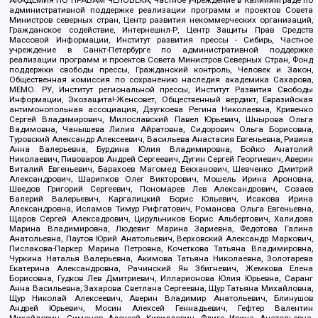
административной поддержке реализации программ и проектов Совета
Министров северных стран, Центр развития некоммерческих организаций,
Гражданское содействие, Интернешнл-Р, Центр Защиты Прав Средств
Массовой Информации, Институт развития прессы - Сибирь, Частное
учреждение в Санкт-Петербурге по административной поддержке
реализации программ и проектов Совета Министров Северных Стран, Фонд
поддержки свободы прессы, Гражданский контроль, Человек и Закон,
Общественная комиссия по сохранению наследия академика Сахарова,
МЕМО. РУ, Институт региональной прессы, Институт Развития Свободы
Информации, Экозащита!-Женсовет, Общественный вердикт, Евразийская
антимонопольная ассоциация, Дзугкоева Регина Николаевна, Кривенко
Сергей Владимирович, Милославский Павел Юрьевич, Шнырова Ольга
Вадимовна, Чанышева Лилия Айратовна, Сидорович Ольга Борисовна,
Туровский Александр Алексеевич, Васильева Анастасия Евгеньевна, Ривина
Анна Валерьевна, Бурдина Юлия Владимировна, Бойко Анатолий
Николаевич, Пивоваров Андрей Сергеевич, Дугин Сергей Георгиевич, Аверин
Виталий Евгеньевич, Барахоев Магомед Бекханович, Шевченко Дмитрий
Александрович, Шарипков Олег Викторович, Мошель Ирина Ароновна,
Шведов Григорий Сергеевич, Пономарев Лев Александрович, Созаев
Валерий Валерьевич, Каргалицкий Борис Юльевич, Исакова Ирина
Александровна, Исламов Тимур Рифгатович, Романова Ольга Евгеньевна,
Щаров Сергей Алексадрович, Цирульников Борис Альбертович, Халидова
Марина Владимировна, Людевиг Марина Зариевна, Федотова Галина
Анатольевна, Паутов Юрий Анатольевич, Верховский Александр Маркович,
Пислакова-Паркер Марина Петровна, Кочеткова Татьяна Владимировна,
Чуркина Наталья Валерьевна, Акимова Татьяна Николаевна, Золотарева
Екатерина Александровна, Рачинский Ян Збигневич, Жемкова Елена
Борисовна, Гудков Лев Дмитриевич, Илларионова Юлия Юрьевна, Саранг
Анна Васильевна, Захарова Светлана Сергеевна, Щур Татьяна Михайловна,
Щур Николай Алексеевич, Аверин Владимир Анатольевич, Блинушов
Андрей Юрьевич, Мосин Алексей Геннадьевич, Гефтер Валентин
Михайлович, Симонов Алексей Кириллович, Флиге Ирина Анатольевна,