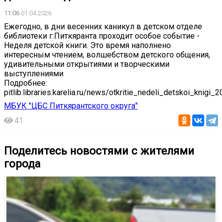
11:06
01.04.2026
Ежегодно, в дни весенних каникул в детском отделе
библиотеки г.Питкяранта проходит особое событие -
Неделя детской книги. Это время наполнено
интересным чтением, волшебством детского общения,
удивительными открытиями и творческими
выступлениями
Подробнее:
pitlib.libraries.karelia.ru/news/otkritie_nedeli_detskoi_knigi_
МБУК "ЦБС Питкярантского округа"
41
Поделитесь новостями с жителями
города