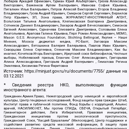
Любарев Аркадий Ефимович, Гурман Юрий Альбертович, Грезев Александр
Викторович, Важенков Артем Валерьевич, Иванова София Юрьевна,
Пигалкин Илья Валерьевич, Петров Алексей Викторович, Егоров Владимир
Владимирович, Гусев Андрей Юрьевич, Смирнов Сергей Сергеевич, Верзилов
Петр Юрьевич, ЗП, Зона права, ЖУРНАЛИСТ-ИНОСТРАННЫЙ АГЕНТ,
Вольтская Татьяна Анатольевна, Клепиковская Екатерина Дмитриевна,
Сотников Даниил Владимирович, Захаров Андрей Вячеславович, Симонов
Евгений Алексеевич, Сурначева Елизавета Дмитриевна, Соловьева Елена
Анатольевна, Арапова Галина Юрьевна, Перл Роман Александрович, МЕМО,
Mason G.E.S. Anonymous Foundation, Stichting Bellingcat, Якутия – Наше
Мнение, Москоу диджитал медиа, РС-Балт, Заговора Максим
Александрович, Ветошкина Валерия Валерьевна, Павлов Иван Юрьевич,
Скворцова Елена Сергеевна, Оленичев Максим Владимирович, Как бы
инагент, Кочетков Игорь Викторович, Иркутский союз библиофилов, Честные
выборы, Нобелевский призыв, Еланчик Олег Александрович, Григорьева
Алина Александровна, Григорьев Андрей Валерьевич , Гималова Регина
Эмилевна, Хисамова Регина Фаритовна
Источник:
https://minjust.gov.ru/ru/documents/7755/
данные на
03.12.2021
* Сведения реестра НКО, выполняющих функции
иностранного агента:
Гражданин.Армия.Право, Нижегородский центр немецкой и европейской
культуры, Центр гендерных исследований, Фонд защиты прав граждан Штаб,
Институт права и публичной политики, Фонд борьбы с коррупцией, Альянс
врачей, НАСИЛИЮ.НЕТ, Мы против СПИДа, СВЕЧА, Открытый Петербург,
Гуманитарное действие, Лига Избирателей, Правовая инициатива,
Гражданская инициатива против экологической преступности,
Гражданский Союз, "Хасдей Ерушалаим" (Милосердие), Центр поддержки и
содействия развитию средств массовой информации, В защиту прав
заключенных, Горячая Линия, Центр социально-информационных