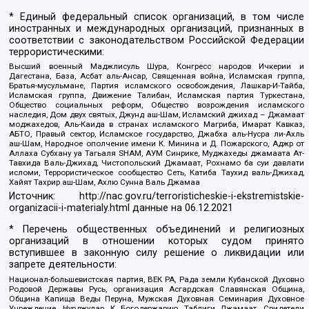
* Единый федеральный список организаций, в том числе
иностранных и международных организаций, признанных в
соответствии с законодательством Российской Федерации
террористическими:
Высший военный Маджлисуль Шура, Конгресс народов Ичкерии и
Дагестана, База, Асбат аль-Ансар, Священная война, Исламская группа,
Братья-мусульмане, Партия исламского освобождения, Лашкар-И-Тайба,
Исламская группа, Движение Талибан, Исламская партия Туркестана,
Общество социальных реформ, Общество возрождения исламского
наследия, Дом двух святых, Джунд аш-Шам, Исламский джихад – Джамаат
моджахедов, Аль-Каида в странах исламского Магриба, Имарат Кавказ,
АБТО, Правый сектор, Исламское государство, Джабха аль-Нусра ли-Ахль
аш-Шам, Народное ополчение имени К. Минина и Д. Пожарского, Аджр от
Аллаха Субхану уа Тагьаля SHAM, АУМ Синрике, Муджахеды джамаата Ат-
Тавхида Валь-Джихад, Чистопольский Джамаат, Рохнамо ба суи давлати
исломи, Террористическое сообщество Сеть, Катиба Таухид валь-Джихад,
Хайят Тахрир аш-Шам, Ахлю Сунна Валь Джамаа
Источник:
http://nac.gov.ru/terroristicheskie-i-ekstremistskie-
organizacii-i-materialy.html
данные на
06.12.2021
* Перечень общественных объединений и религиозных
организаций в отношении которых судом принято
вступившее в законную силу решение о ликвидации или
запрете деятельности:
Национал-большевистская партия, ВЕК РА, Рада земли Кубанской Духовно
Родовой Державы Русь, организация Асгардская Славянская Община,
Община Капища Веды Перуна, Мужская Духовная Семинария Духовное
Учреждение, Нурджулар, К Богодержавию, Таблиги Джамаат, Свидетели