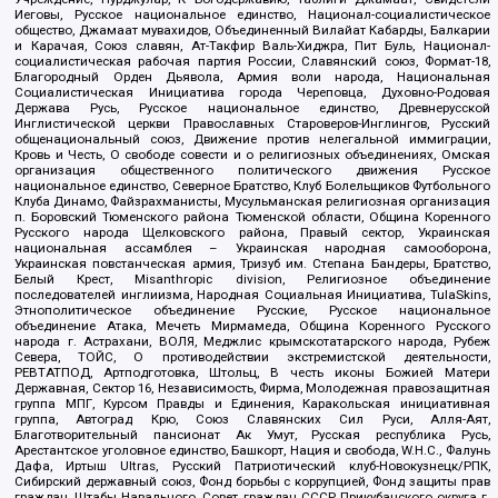
Иеговы, Русское национальное единство, Национал-социалистическое
общество, Джамаат мувахидов, Объединенный Вилайат Кабарды, Балкарии
и Карачая, Союз славян, Ат-Такфир Валь-Хиджра, Пит Буль, Национал-
социалистическая рабочая партия России, Славянский союз, Формат-18,
Благородный Орден Дьявола, Армия воли народа, Национальная
Социалистическая Инициатива города Череповца, Духовно-Родовая
Держава Русь, Русское национальное единство, Древнерусской
Инглистической церкви Православных Староверов-Инглингов, Русский
общенациональный союз, Движение против нелегальной иммиграции,
Кровь и Честь, О свободе совести и о религиозных объединениях, Омская
организация общественного политического движения Русское
национальное единство, Северное Братство, Клуб Болельщиков Футбольного
Клуба Динамо, Файзрахманисты, Мусульманская религиозная организация
п. Боровский Тюменского района Тюменской области, Община Коренного
Русского народа Щелковского района, Правый сектор, Украинская
национальная ассамблея – Украинская народная самооборона,
Украинская повстанческая армия, Тризуб им. Степана Бандеры, Братство,
Белый Крест, Misanthropic division, Религиозное объединение
последователей инглиизма, Народная Социальная Инициатива, TulaSkins,
Этнополитическое объединение Русские, Русское национальное
объединение Атака, Мечеть Мирмамеда, Община Коренного Русского
народа г. Астрахани, ВОЛЯ, Меджлис крымскотатарского народа, Рубеж
Севера, ТОЙС, О противодействии экстремистской деятельности,
РЕВТАТПОД, Артподготовка, Штольц, В честь иконы Божией Матери
Державная, Сектор 16, Независимость, Фирма, Молодежная правозащитная
группа МПГ, Курсом Правды и Единения, Каракольская инициативная
группа, Автоград Крю, Союз Славянских Сил Руси, Алля-Аят,
Благотворительный пансионат Ак Умут, Русская республика Русь,
Арестантское уголовное единство, Башкорт, Нация и свобода, W.H.С., Фалунь
Дафа, Иртыш Ultras, Русский Патриотический клуб-Новокузнецк/РПК,
Сибирский державный союз, Фонд борьбы с коррупцией, Фонд защиты прав
граждан, Штабы Навального, Совет граждан СССР Прикубанского округа г.