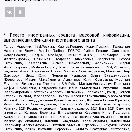
* Реестр иностранных средств массовой информации,
выполняющих функции иностранного агента:
Голос Америки, Idel.Реалии, Кавказ.Реалии, Крым.Реалии, Телеканал
Настоящее Время, Azatliq Radiosi, PCE/PC, Сибирь.Реалии, Фактограф,
Север.Реалии, Радио Свобода, MEDIUM-ORIENT, Пономарев Лев
Александрович, Савицкая Людмила Алексеевна, Маркелов Сергей
Евгеньевич, Камалягин Денис Николаевич, Апахончич Дарья
Александровна, Medusa Project, Первое антикоррупционное СМИ, VTimes.io,
Баданин Роман Сергеевич, Гликин Максим Александрович, Маняхин Петр
Борисович, Ярош Юлия Петровна, Чуракова Ольга Владимировна,
Железнова Мария Михайловна, Лукьянова Юлия Сергеевна, Маетная
Елизавета Витальевна, The Insider SIA, Рубин Михаил Аркадьевич, Гройсман
Софья Романовна, Рождественский Илья Дмитриевич, Апухтина Юлия
Владимировна, Постернак Алексей Евгеньевич, Телеканал Дождь, Петров
Степан Юрьевич, Istories fonds, Шмагун Олеся Валентиновна, Мароховская
Алеся Алексеевна, Долинина Ирина Николаевна, Шлейнов Роман Юрьевич,
Анин Роман Александрович, Великовский Дмитрий Александрович,
Альтаир 2021, Ромашки монолит, Главный редактор 2021, Вега 2021, Важные
иноагенты, Каткова Вероника Вячеславовна, Карезина Инна Павловна,
Кузьмина Людмила Гавриловна, Костылева Полина Владимировна, Лютов
Александр Иванович, Жилкин Владимир Владимирович, Жилинский
Владимир Александрович, Тихонов Михаил Сергеевич, Пискунов Сергей
Евгеньевич, Ковин Виталий Сергеевич, Кильтау Екатерина Викторовна,