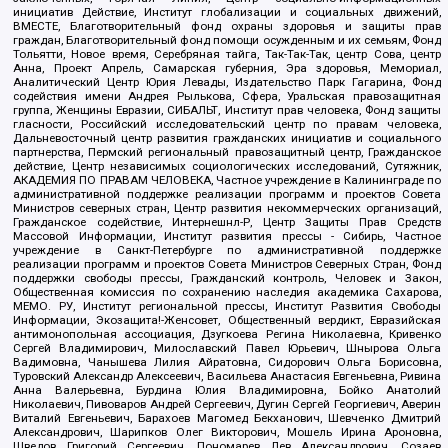
инициатив Действие, Институт глобализации и социальных движений,
ВМЕСТЕ, Благотворительный фонд охраны здоровья и защиты прав
граждан, Благотворительный фонд помощи осужденным и их семьям, Фонд
Тольятти, Новое время, Серебряная тайга, Так-Так-Так, центр Сова, центр
Анна, Проект Апрель, Самарская губерния, Эра здоровья, Мемориал,
Аналитический Центр Юрия Левады, Издательство Парк Гагарина, Фонд
содействия имени Андрея Рылькова, Сфера, Уральская правозащитная
группа, Женщины Евразии, СИБАЛЬТ, Институт прав человека, Фонд защиты
гласности, Российский исследовательский центр по правам человека,
Дальневосточный центр развития гражданских инициатив и социального
партнерства, Пермский региональный правозащитный центр, Гражданское
действие, Центр независимых социологических исследований, Сутяжник,
АКАДЕМИЯ ПО ПРАВАМ ЧЕЛОВЕКА, Частное учреждение в Калининграде по
административной поддержке реализации программ и проектов Совета
Министров северных стран, Центр развития некоммерческих организаций,
Гражданское содействие, Интернешнл-Р, Центр Защиты Прав Средств
Массовой Информации, Институт развития прессы - Сибирь, Частное
учреждение в Санкт-Петербурге по административной поддержке
реализации программ и проектов Совета Министров Северных Стран, Фонд
поддержки свободы прессы, Гражданский контроль, Человек и Закон,
Общественная комиссия по сохранению наследия академика Сахарова,
МЕМО. РУ, Институт региональной прессы, Институт Развития Свободы
Информации, Экозащита!-Женсовет, Общественный вердикт, Евразийская
антимонопольная ассоциация, Дзугкоева Регина Николаевна, Кривенко
Сергей Владимирович, Милославский Павел Юрьевич, Шнырова Ольга
Вадимовна, Чанышева Лилия Айратовна, Сидорович Ольга Борисовна,
Туровский Александр Алексеевич, Васильева Анастасия Евгеньевна, Ривина
Анна Валерьевна, Бурдина Юлия Владимировна, Бойко Анатолий
Николаевич, Пивоваров Андрей Сергеевич, Дугин Сергей Георгиевич, Аверин
Виталий Евгеньевич, Барахоев Магомед Бекханович, Шевченко Дмитрий
Александрович, Шарипков Олег Викторович, Мошель Ирина Ароновна,
Шведов Григорий Сергеевич, Пономарев Лев Александрович, Созаев