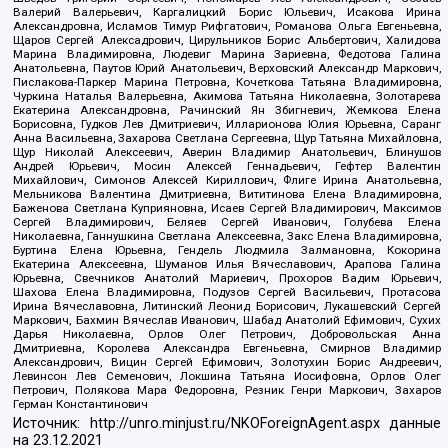
Валерий Валерьевич, Каргалицкий Борис Юльевич, Исакова Ирина
Александровна, Исламов Тимур Рифгатович, Романова Ольга Евгеньевна,
Щаров Сергей Алексадрович, Цирульников Борис Альбертович, Халидова
Марина Владимировна, Людевиг Марина Зариевна, Федотова Галина
Анатольевна, Паутов Юрий Анатольевич, Верховский Александр Маркович,
Пислакова-Паркер Марина Петровна, Кочеткова Татьяна Владимировна,
Чуркина Наталья Валерьевна, Акимова Татьяна Николаевна, Золотарева
Екатерина Александровна, Рачинский Ян Збигневич, Жемкова Елена
Борисовна, Гудков Лев Дмитриевич, Илларионова Юлия Юрьевна, Саранг
Анна Васильевна, Захарова Светлана Сергеевна, Щур Татьяна Михайловна,
Щур Николай Алексеевич, Аверин Владимир Анатольевич, Блинушов
Андрей Юрьевич, Мосин Алексей Геннадьевич, Гефтер Валентин
Михайлович, Симонов Алексей Кириллович, Флиге Ирина Анатольевна,
Мельникова Валентина Дмитриевна, Вититинова Елена Владимировна,
Баженова Светлана Куприяновна, Исаев Сергей Владимирович, Максимов
Сергей Владимирович, Беляев Сергей Иванович, Голубева Елена
Николаевна, Ганнушкина Светлана Алексеевна, Закс Елена Владимировна,
Буртина Елена Юрьевна, Гендель Людмила Залмановна, Кокорина
Екатерина Алексеевна, Шуманов Илья Вячеславович, Арапова Галина
Юрьевна, Свечников Анатолий Мариевич, Прохоров Вадим Юрьевич,
Шахова Елена Владимировна, Подузов Сергей Васильевич, Протасова
Ирина Вячеславовна, Литинский Леонид Борисович, Лукашевский Сергей
Маркович, Бахмин Вячеслав Иванович, Шабад Анатолий Ефимович, Сухих
Дарья Николаевна, Орлов Олег Петрович, Добровольская Анна
Дмитриевна, Королева Александра Евгеньевна, Смирнов Владимир
Александрович, Вицин Сергей Ефимович, Золотухин Борис Андреевич,
Левинсон Лев Семенович, Локшина Татьяна Иосифовна, Орлов Олег
Петрович, Полякова Мара Федоровна, Резник Генри Маркович, Захаров
Герман Константинович
Источник:
http://unro.minjust.ru/NKOForeignAgent.aspx
данные
на
23.12.2021