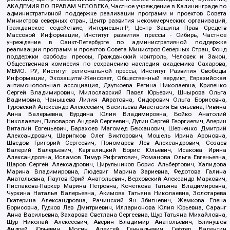
АКАДЕМИЯ ПО ПРАВАМ ЧЕЛОВЕКА, Частное учреждение в Калининграде по
административной поддержке реализации программ и проектов Совета
Министров северных стран, Центр развития некоммерческих организаций,
Гражданское содействие, Интернешнл-Р, Центр Защиты Прав Средств
Массовой Информации, Институт развития прессы - Сибирь, Частное
учреждение в Санкт-Петербурге по административной поддержке
реализации программ и проектов Совета Министров Северных Стран, Фонд
поддержки свободы прессы, Гражданский контроль, Человек и Закон,
Общественная комиссия по сохранению наследия академика Сахарова,
МЕМО. РУ, Институт региональной прессы, Институт Развития Свободы
Информации, Экозащита!-Женсовет, Общественный вердикт, Евразийская
антимонопольная ассоциация, Дзугкоева Регина Николаевна, Кривенко
Сергей Владимирович, Милославский Павел Юрьевич, Шнырова Ольга
Вадимовна, Чанышева Лилия Айратовна, Сидорович Ольга Борисовна,
Туровский Александр Алексеевич, Васильева Анастасия Евгеньевна, Ривина
Анна Валерьевна, Бурдина Юлия Владимировна, Бойко Анатолий
Николаевич, Пивоваров Андрей Сергеевич, Дугин Сергей Георгиевич, Аверин
Виталий Евгеньевич, Барахоев Магомед Бекханович, Шевченко Дмитрий
Александрович, Шарипков Олег Викторович, Мошель Ирина Ароновна,
Шведов Григорий Сергеевич, Пономарев Лев Александрович, Созаев
Валерий Валерьевич, Каргалицкий Борис Юльевич, Исакова Ирина
Александровна, Исламов Тимур Рифгатович, Романова Ольга Евгеньевна,
Щаров Сергей Алексадрович, Цирульников Борис Альбертович, Халидова
Марина Владимировна, Людевиг Марина Зариевна, Федотова Галина
Анатольевна, Паутов Юрий Анатольевич, Верховский Александр Маркович,
Пислакова-Паркер Марина Петровна, Кочеткова Татьяна Владимировна,
Чуркина Наталья Валерьевна, Акимова Татьяна Николаевна, Золотарева
Екатерина Александровна, Рачинский Ян Збигневич, Жемкова Елена
Борисовна, Гудков Лев Дмитриевич, Илларионова Юлия Юрьевна, Саранг
Анна Васильевна, Захарова Светлана Сергеевна, Щур Татьяна Михайловна,
Щур Николай Алексеевич, Аверин Владимир Анатольевич, Блинушов
Андрей Юрьевич, Мосин Алексей Геннадьевич, Гефтер Валентин