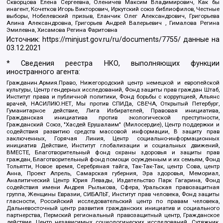
Скворцова Елена Сергеевна, Оленичев Максим Владимирович, Как бы
инагент, Кочетков Игорь Викторович, Иркутский союз библиофилов, Честные
выборы, Нобелевский призыв, Еланчик Олег Александрович, Григорьева
Алина Александровна, Григорьев Андрей Валерьевич , Гималова Регина
Эмилевна, Хисамова Регина Фаритовна
Источник:
https://minjust.gov.ru/ru/documents/7755/
данные на
03.12.2021
* Сведения реестра НКО, выполняющих функции
иностранного агента:
Гражданин.Армия.Право, Нижегородский центр немецкой и европейской
культуры, Центр гендерных исследований, Фонд защиты прав граждан Штаб,
Институт права и публичной политики, Фонд борьбы с коррупцией, Альянс
врачей, НАСИЛИЮ.НЕТ, Мы против СПИДа, СВЕЧА, Открытый Петербург,
Гуманитарное действие, Лига Избирателей, Правовая инициатива,
Гражданская инициатива против экологической преступности,
Гражданский Союз, "Хасдей Ерушалаим" (Милосердие), Центр поддержки и
содействия развитию средств массовой информации, В защиту прав
заключенных, Горячая Линия, Центр социально-информационных
инициатив Действие, Институт глобализации и социальных движений,
ВМЕСТЕ, Благотворительный фонд охраны здоровья и защиты прав
граждан, Благотворительный фонд помощи осужденным и их семьям, Фонд
Тольятти, Новое время, Серебряная тайга, Так-Так-Так, центр Сова, центр
Анна, Проект Апрель, Самарская губерния, Эра здоровья, Мемориал,
Аналитический Центр Юрия Левады, Издательство Парк Гагарина, Фонд
содействия имени Андрея Рылькова, Сфера, Уральская правозащитная
группа, Женщины Евразии, СИБАЛЬТ, Институт прав человека, Фонд защиты
гласности, Российский исследовательский центр по правам человека,
Дальневосточный центр развития гражданских инициатив и социального
партнерства, Пермский региональный правозащитный центр, Гражданское
действие, Центр независимых социологических исследований, Сутяжник,