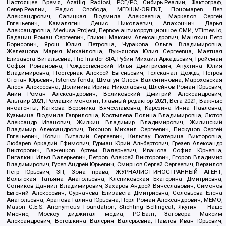
Настоящее Время, Azatliq Radiosi, PCE/PC, Сибирь.Реалии, Фактограф,
Север.Реалии, Радио Свобода, MEDIUM-ORIENT, Пономарев Лев
Александрович, Савицкая Людмила Алексеевна, Маркелов Сергей
Евгеньевич, Камалягин Денис Николаевич, Апахончич Дарья
Александровна, Medusa Project, Первое антикоррупционное СМИ, VTimes.io,
Баданин Роман Сергеевич, Гликин Максим Александрович, Маняхин Петр
Борисович, Ярош Юлия Петровна, Чуракова Ольга Владимировна,
Железнова Мария Михайловна, Лукьянова Юлия Сергеевна, Маетная
Елизавета Витальевна, The Insider SIA, Рубин Михаил Аркадьевич, Гройсман
Софья Романовна, Рождественский Илья Дмитриевич, Апухтина Юлия
Владимировна, Постернак Алексей Евгеньевич, Телеканал Дождь, Петров
Степан Юрьевич, Istories fonds, Шмагун Олеся Валентиновна, Мароховская
Алеся Алексеевна, Долинина Ирина Николаевна, Шлейнов Роман Юрьевич,
Анин Роман Александрович, Великовский Дмитрий Александрович,
Альтаир 2021, Ромашки монолит, Главный редактор 2021, Вега 2021, Важные
иноагенты, Каткова Вероника Вячеславовна, Карезина Инна Павловна,
Кузьмина Людмила Гавриловна, Костылева Полина Владимировна, Лютов
Александр Иванович, Жилкин Владимир Владимирович, Жилинский
Владимир Александрович, Тихонов Михаил Сергеевич, Пискунов Сергей
Евгеньевич, Ковин Виталий Сергеевич, Кильтау Екатерина Викторовна,
Любарев Аркадий Ефимович, Гурман Юрий Альбертович, Грезев Александр
Викторович, Важенков Артем Валерьевич, Иванова София Юрьевна,
Пигалкин Илья Валерьевич, Петров Алексей Викторович, Егоров Владимир
Владимирович, Гусев Андрей Юрьевич, Смирнов Сергей Сергеевич, Верзилов
Петр Юрьевич, ЗП, Зона права, ЖУРНАЛИСТ-ИНОСТРАННЫЙ АГЕНТ,
Вольтская Татьяна Анатольевна, Клепиковская Екатерина Дмитриевна,
Сотников Даниил Владимирович, Захаров Андрей Вячеславович, Симонов
Евгений Алексеевич, Сурначева Елизавета Дмитриевна, Соловьева Елена
Анатольевна, Арапова Галина Юрьевна, Перл Роман Александрович, МЕМО,
Mason G.E.S. Anonymous Foundation, Stichting Bellingcat, Якутия – Наше
Мнение, Москоу диджитал медиа, РС-Балт, Заговора Максим
Александрович, Ветошкина Валерия Валерьевна, Павлов Иван Юрьевич,