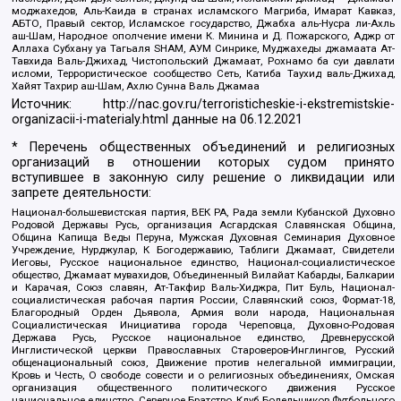
моджахедов, Аль-Каида в странах исламского Магриба, Имарат Кавказ,
АБТО, Правый сектор, Исламское государство, Джабха аль-Нусра ли-Ахль
аш-Шам, Народное ополчение имени К. Минина и Д. Пожарского, Аджр от
Аллаха Субхану уа Тагьаля SHAM, АУМ Синрике, Муджахеды джамаата Ат-
Тавхида Валь-Джихад, Чистопольский Джамаат, Рохнамо ба суи давлати
исломи, Террористическое сообщество Сеть, Катиба Таухид валь-Джихад,
Хайят Тахрир аш-Шам, Ахлю Сунна Валь Джамаа
Источник:
http://nac.gov.ru/terroristicheskie-i-ekstremistskie-
organizacii-i-materialy.html
данные на
06.12.2021
* Перечень общественных объединений и религиозных
организаций в отношении которых судом принято
вступившее в законную силу решение о ликвидации или
запрете деятельности:
Национал-большевистская партия, ВЕК РА, Рада земли Кубанской Духовно
Родовой Державы Русь, организация Асгардская Славянская Община,
Община Капища Веды Перуна, Мужская Духовная Семинария Духовное
Учреждение, Нурджулар, К Богодержавию, Таблиги Джамаат, Свидетели
Иеговы, Русское национальное единство, Национал-социалистическое
общество, Джамаат мувахидов, Объединенный Вилайат Кабарды, Балкарии
и Карачая, Союз славян, Ат-Такфир Валь-Хиджра, Пит Буль, Национал-
социалистическая рабочая партия России, Славянский союз, Формат-18,
Благородный Орден Дьявола, Армия воли народа, Национальная
Социалистическая Инициатива города Череповца, Духовно-Родовая
Держава Русь, Русское национальное единство, Древнерусской
Инглистической церкви Православных Староверов-Инглингов, Русский
общенациональный союз, Движение против нелегальной иммиграции,
Кровь и Честь, О свободе совести и о религиозных объединениях, Омская
организация общественного политического движения Русское
национальное единство, Северное Братство, Клуб Болельщиков Футбольного