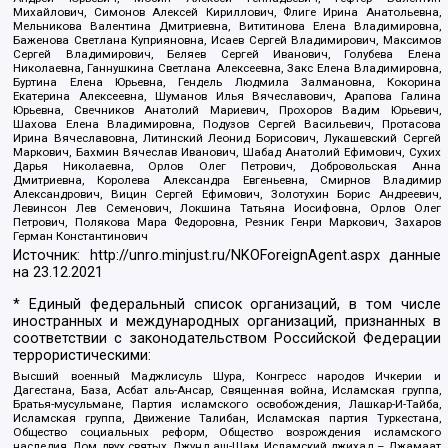
Михайлович, Симонов Алексей Кириллович, Флиге Ирина Анатольевна,
Мельникова Валентина Дмитриевна, Вититинова Елена Владимировна,
Баженова Светлана Куприяновна, Исаев Сергей Владимирович, Максимов
Сергей Владимирович, Беляев Сергей Иванович, Голубева Елена
Николаевна, Ганнушкина Светлана Алексеевна, Закс Елена Владимировна,
Буртина Елена Юрьевна, Гендель Людмила Залмановна, Кокорина
Екатерина Алексеевна, Шуманов Илья Вячеславович, Арапова Галина
Юрьевна, Свечников Анатолий Мариевич, Прохоров Вадим Юрьевич,
Шахова Елена Владимировна, Подузов Сергей Васильевич, Протасова
Ирина Вячеславовна, Литинский Леонид Борисович, Лукашевский Сергей
Маркович, Бахмин Вячеслав Иванович, Шабад Анатолий Ефимович, Сухих
Дарья Николаевна, Орлов Олег Петрович, Добровольская Анна
Дмитриевна, Королева Александра Евгеньевна, Смирнов Владимир
Александрович, Вицин Сергей Ефимович, Золотухин Борис Андреевич,
Левинсон Лев Семенович, Локшина Татьяна Иосифовна, Орлов Олег
Петрович, Полякова Мара Федоровна, Резник Генри Маркович, Захаров
Герман Константинович
Источник:
http://unro.minjust.ru/NKOForeignAgent.aspx
данные
на
23.12.2021
* Единый федеральный список организаций, в том числе
иностранных и международных организаций, признанных в
соответствии с законодательством Российской Федерации
террористическими:
Высший военный Маджлисуль Шура, Конгресс народов Ичкерии и
Дагестана, База, Асбат аль-Ансар, Священная война, Исламская группа,
Братья-мусульмане, Партия исламского освобождения, Лашкар-И-Тайба,
Исламская группа, Движение Талибан, Исламская партия Туркестана,
Общество социальных реформ, Общество возрождения исламского
наследия, Дом двух святых, Джунд аш-Шам, Исламский джихад – Джамаат