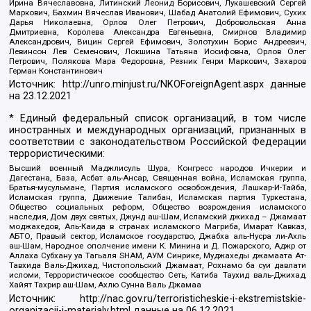
Ирина Вячеславовна, Литинский Леонид Борисович, Лукашевский Сергей
Маркович, Бахмин Вячеслав Иванович, Шабад Анатолий Ефимович, Сухих
Дарья Николаевна, Орлов Олег Петрович, Добровольская Анна
Дмитриевна, Королева Александра Евгеньевна, Смирнов Владимир
Александрович, Вицин Сергей Ефимович, Золотухин Борис Андреевич,
Левинсон Лев Семенович, Локшина Татьяна Иосифовна, Орлов Олег
Петрович, Полякова Мара Федоровна, Резник Генри Маркович, Захаров
Герман Константинович
Источник:
http://unro.minjust.ru/NKOForeignAgent.aspx
данные
на
23.12.2021
* Единый федеральный список организаций, в том числе
иностранных и международных организаций, признанных в
соответствии с законодательством Российской Федерации
террористическими:
Высший военный Маджлисуль Шура, Конгресс народов Ичкерии и
Дагестана, База, Асбат аль-Ансар, Священная война, Исламская группа,
Братья-мусульмане, Партия исламского освобождения, Лашкар-И-Тайба,
Исламская группа, Движение Талибан, Исламская партия Туркестана,
Общество социальных реформ, Общество возрождения исламского
наследия, Дом двух святых, Джунд аш-Шам, Исламский джихад – Джамаат
моджахедов, Аль-Каида в странах исламского Магриба, Имарат Кавказ,
АБТО, Правый сектор, Исламское государство, Джабха аль-Нусра ли-Ахль
аш-Шам, Народное ополчение имени К. Минина и Д. Пожарского, Аджр от
Аллаха Субхану уа Тагьаля SHAM, АУМ Синрике, Муджахеды джамаата Ат-
Тавхида Валь-Джихад, Чистопольский Джамаат, Рохнамо ба суи давлати
исломи, Террористическое сообщество Сеть, Катиба Таухид валь-Джихад,
Хайят Тахрир аш-Шам, Ахлю Сунна Валь Джамаа
Источник:
http://nac.gov.ru/terroristicheskie-i-ekstremistskie-
organizacii-i-materialy.html
данные на
06.12.2021