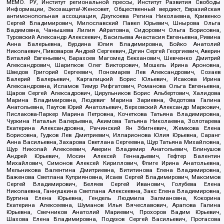
МЕМО. РУ, Институт региональной прессы, Институт Развития Свободы
Информации, Экозащита!-Женсовет, Общественный вердикт, Евразийская
антимонопольная ассоциация, Дзугкоева Регина Николаевна, Кривенко
Сергей Владимирович, Милославский Павел Юрьевич, Шнырова Ольга
Вадимовна, Чанышева Лилия Айратовна, Сидорович Ольга Борисовна,
Туровский Александр Алексеевич, Васильева Анастасия Евгеньевна, Ривина
Анна Валерьевна, Бурдина Юлия Владимировна, Бойко Анатолий
Николаевич, Пивоваров Андрей Сергеевич, Дугин Сергей Георгиевич, Аверин
Виталий Евгеньевич, Барахоев Магомед Бекханович, Шевченко Дмитрий
Александрович, Шарипков Олег Викторович, Мошель Ирина Ароновна,
Шведов Григорий Сергеевич, Пономарев Лев Александрович, Созаев
Валерий Валерьевич, Каргалицкий Борис Юльевич, Исакова Ирина
Александровна, Исламов Тимур Рифгатович, Романова Ольга Евгеньевна,
Щаров Сергей Алексадрович, Цирульников Борис Альбертович, Халидова
Марина Владимировна, Людевиг Марина Зариевна, Федотова Галина
Анатольевна, Паутов Юрий Анатольевич, Верховский Александр Маркович,
Пислакова-Паркер Марина Петровна, Кочеткова Татьяна Владимировна,
Чуркина Наталья Валерьевна, Акимова Татьяна Николаевна, Золотарева
Екатерина Александровна, Рачинский Ян Збигневич, Жемкова Елена
Борисовна, Гудков Лев Дмитриевич, Илларионова Юлия Юрьевна, Саранг
Анна Васильевна, Захарова Светлана Сергеевна, Щур Татьяна Михайловна,
Щур Николай Алексеевич, Аверин Владимир Анатольевич, Блинушов
Андрей Юрьевич, Мосин Алексей Геннадьевич, Гефтер Валентин
Михайлович, Симонов Алексей Кириллович, Флиге Ирина Анатольевна,
Мельникова Валентина Дмитриевна, Вититинова Елена Владимировна,
Баженова Светлана Куприяновна, Исаев Сергей Владимирович, Максимов
Сергей Владимирович, Беляев Сергей Иванович, Голубева Елена
Николаевна, Ганнушкина Светлана Алексеевна, Закс Елена Владимировна,
Буртина Елена Юрьевна, Гендель Людмила Залмановна, Кокорина
Екатерина Алексеевна, Шуманов Илья Вячеславович, Арапова Галина
Юрьевна, Свечников Анатолий Мариевич, Прохоров Вадим Юрьевич,
Шахова Елена Владимировна, Подузов Сергей Васильевич, Протасова