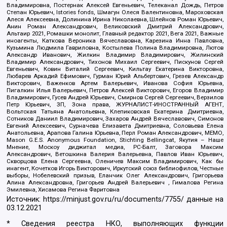
Владимировна, Постернак Алексей Евгеньевич, Телеканал Дождь, Петров
Степан Юрьевич, Istories fonds, Шмагун Олеся Валентиновна, Мароховская
Алеся Алексеевна, Долинина Ирина Николаевна, Шлейнов Роман Юрьевич,
Анин Роман Александрович, Великовский Дмитрий Александрович,
Альтаир 2021, Ромашки монолит, Главный редактор 2021, Вега 2021, Важные
иноагенты, Каткова Вероника Вячеславовна, Карезина Инна Павловна,
Кузьмина Людмила Гавриловна, Костылева Полина Владимировна, Лютов
Александр Иванович, Жилкин Владимир Владимирович, Жилинский
Владимир Александрович, Тихонов Михаил Сергеевич, Пискунов Сергей
Евгеньевич, Ковин Виталий Сергеевич, Кильтау Екатерина Викторовна,
Любарев Аркадий Ефимович, Гурман Юрий Альбертович, Грезев Александр
Викторович, Важенков Артем Валерьевич, Иванова София Юрьевна,
Пигалкин Илья Валерьевич, Петров Алексей Викторович, Егоров Владимир
Владимирович, Гусев Андрей Юрьевич, Смирнов Сергей Сергеевич, Верзилов
Петр Юрьевич, ЗП, Зона права, ЖУРНАЛИСТ-ИНОСТРАННЫЙ АГЕНТ,
Вольтская Татьяна Анатольевна, Клепиковская Екатерина Дмитриевна,
Сотников Даниил Владимирович, Захаров Андрей Вячеславович, Симонов
Евгений Алексеевич, Сурначева Елизавета Дмитриевна, Соловьева Елена
Анатольевна, Арапова Галина Юрьевна, Перл Роман Александрович, МЕМО,
Mason G.E.S. Anonymous Foundation, Stichting Bellingcat, Якутия – Наше
Мнение, Москоу диджитал медиа, РС-Балт, Заговора Максим
Александрович, Ветошкина Валерия Валерьевна, Павлов Иван Юрьевич,
Скворцова Елена Сергеевна, Оленичев Максим Владимирович, Как бы
инагент, Кочетков Игорь Викторович, Иркутский союз библиофилов, Честные
выборы, Нобелевский призыв, Еланчик Олег Александрович, Григорьева
Алина Александровна, Григорьев Андрей Валерьевич , Гималова Регина
Эмилевна, Хисамова Регина Фаритовна
Источник:
https://minjust.gov.ru/ru/documents/7755/
данные на
03.12.2021
* Сведения реестра НКО, выполняющих функции