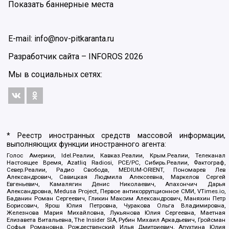
Показать баннерные места
E-mail: info@nov-pitkaranta.ru
Разработчик сайта –
INFOROS
2026
Мы в социальных сетях:
* Реестр иностранных средств массовой информации,
выполняющих функции иностранного агента:
Голос Америки, Idel.Реалии, Кавказ.Реалии, Крым.Реалии, Телеканал
Настоящее Время, Azatliq Radiosi, PCE/PC, Сибирь.Реалии, Фактограф,
Север.Реалии, Радио Свобода, MEDIUM-ORIENT, Пономарев Лев
Александрович, Савицкая Людмила Алексеевна, Маркелов Сергей
Евгеньевич, Камалягин Денис Николаевич, Апахончич Дарья
Александровна, Medusa Project, Первое антикоррупционное СМИ, VTimes.io,
Баданин Роман Сергеевич, Гликин Максим Александрович, Маняхин Петр
Борисович, Ярош Юлия Петровна, Чуракова Ольга Владимировна,
Железнова Мария Михайловна, Лукьянова Юлия Сергеевна, Маетная
Елизавета Витальевна, The Insider SIA, Рубин Михаил Аркадьевич, Гройсман
Софья Романовна, Рождественский Илья Дмитриевич, Апухтина Юлия