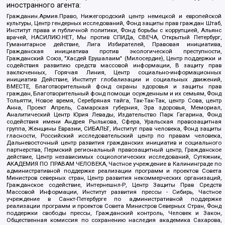
иностранного агента:
Гражданин.Армия.Право, Нижегородский центр немецкой и европейской
культуры, Центр гендерных исследований, Фонд защиты прав граждан Штаб,
Институт права и публичной политики, Фонд борьбы с коррупцией, Альянс
врачей, НАСИЛИЮ.НЕТ, Мы против СПИДа, СВЕЧА, Открытый Петербург,
Гуманитарное действие, Лига Избирателей, Правовая инициатива,
Гражданская инициатива против экологической преступности,
Гражданский Союз, "Хасдей Ерушалаим" (Милосердие), Центр поддержки и
содействия развитию средств массовой информации, В защиту прав
заключенных, Горячая Линия, Центр социально-информационных
инициатив Действие, Институт глобализации и социальных движений,
ВМЕСТЕ, Благотворительный фонд охраны здоровья и защиты прав
граждан, Благотворительный фонд помощи осужденным и их семьям, Фонд
Тольятти, Новое время, Серебряная тайга, Так-Так-Так, центр Сова, центр
Анна, Проект Апрель, Самарская губерния, Эра здоровья, Мемориал,
Аналитический Центр Юрия Левады, Издательство Парк Гагарина, Фонд
содействия имени Андрея Рылькова, Сфера, Уральская правозащитная
группа, Женщины Евразии, СИБАЛЬТ, Институт прав человека, Фонд защиты
гласности, Российский исследовательский центр по правам человека,
Дальневосточный центр развития гражданских инициатив и социального
партнерства, Пермский региональный правозащитный центр, Гражданское
действие, Центр независимых социологических исследований, Сутяжник,
АКАДЕМИЯ ПО ПРАВАМ ЧЕЛОВЕКА, Частное учреждение в Калининграде по
административной поддержке реализации программ и проектов Совета
Министров северных стран, Центр развития некоммерческих организаций,
Гражданское содействие, Интернешнл-Р, Центр Защиты Прав Средств
Массовой Информации, Институт развития прессы - Сибирь, Частное
учреждение в Санкт-Петербурге по административной поддержке
реализации программ и проектов Совета Министров Северных Стран, Фонд
поддержки свободы прессы, Гражданский контроль, Человек и Закон,
Общественная комиссия по сохранению наследия академика Сахарова,