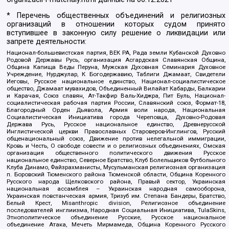
* Перечень общественных объединений и религиозных
организаций в отношении которых судом принято
вступившее в законную силу решение о ликвидации или
запрете деятельности:
Национал-большевистская партия, ВЕК РА, Рада земли Кубанской Духовно
Родовой Державы Русь, организация Асгардская Славянская Община,
Община Капища Веды Перуна, Мужская Духовная Семинария Духовное
Учреждение, Нурджулар, К Богодержавию, Таблиги Джамаат, Свидетели
Иеговы, Русское национальное единство, Национал-социалистическое
общество, Джамаат мувахидов, Объединенный Вилайат Кабарды, Балкарии
и Карачая, Союз славян, Ат-Такфир Валь-Хиджра, Пит Буль, Национал-
социалистическая рабочая партия России, Славянский союз, Формат-18,
Благородный Орден Дьявола, Армия воли народа, Национальная
Социалистическая Инициатива города Череповца, Духовно-Родовая
Держава Русь, Русское национальное единство, Древнерусской
Инглистической церкви Православных Староверов-Инглингов, Русский
общенациональный союз, Движение против нелегальной иммиграции,
Кровь и Честь, О свободе совести и о религиозных объединениях, Омская
организация общественного политического движения Русское
национальное единство, Северное Братство, Клуб Болельщиков Футбольного
Клуба Динамо, Файзрахманисты, Мусульманская религиозная организация
п. Боровский Тюменского района Тюменской области, Община Коренного
Русского народа Щелковского района, Правый сектор, Украинская
национальная ассамблея – Украинская народная самооборона,
Украинская повстанческая армия, Тризуб им. Степана Бандеры, Братство,
Белый Крест, Misanthropic division, Религиозное объединение
последователей инглиизма, Народная Социальная Инициатива, TulaSkins,
Этнополитическое объединение Русские, Русское национальное
объединение Атака, Мечеть Мирмамеда, Община Коренного Русского