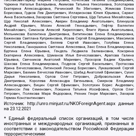
Чуркина Наталья Валерьевна, Акимова Татьяна Николаевна, Золотарева
Екатерина Александровна, Рачинский Ян Збигневич, Жемкова Елена
Борисовна, Гудков Лев Дмитриевич, Илларионова Юлия Юрьевна, Саранг
Анна Васильевна, Захарова Светлана Сергеевна, Щур Татьяна Михайловна,
Щур Николай Алексеевич, Аверин Владимир Анатольевич, Блинушов
Андрей Юрьевич, Мосин Алексей Геннадьевич, Гефтер Валентин
Михайлович, Симонов Алексей Кириллович, Флиге Ирина Анатольевна,
Мельникова Валентина Дмитриевна, Вититинова Елена Владимировна,
Баженова Светлана Куприяновна, Исаев Сергей Владимирович, Максимов
Сергей Владимирович, Беляев Сергей Иванович, Голубева Елена
Николаевна, Ганнушкина Светлана Алексеевна, Закс Елена Владимировна,
Буртина Елена Юрьевна, Гендель Людмила Залмановна, Кокорина
Екатерина Алексеевна, Шуманов Илья Вячеславович, Арапова Галина
Юрьевна, Свечников Анатолий Мариевич, Прохоров Вадим Юрьевич,
Шахова Елена Владимировна, Подузов Сергей Васильевич, Протасова
Ирина Вячеславовна, Литинский Леонид Борисович, Лукашевский Сергей
Маркович, Бахмин Вячеслав Иванович, Шабад Анатолий Ефимович, Сухих
Дарья Николаевна, Орлов Олег Петрович, Добровольская Анна
Дмитриевна, Королева Александра Евгеньевна, Смирнов Владимир
Александрович, Вицин Сергей Ефимович, Золотухин Борис Андреевич,
Левинсон Лев Семенович, Локшина Татьяна Иосифовна, Орлов Олег
Петрович, Полякова Мара Федоровна, Резник Генри Маркович, Захаров
Герман Константинович
Источник:
http://unro.minjust.ru/NKOForeignAgent.aspx
данные
на
23.12.2021
* Единый федеральный список организаций, в том числе
иностранных и международных организаций, признанных в
соответствии с законодательством Российской Федерации
террористическими: