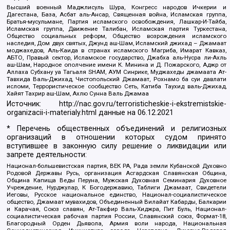
Высший военный Маджлисуль Шура, Конгресс народов Ичкерии и
Дагестана, База, Асбат аль-Ансар, Священная война, Исламская группа,
Братья-мусульмане, Партия исламского освобождения, Лашкар-И-Тайба,
Исламская группа, Движение Талибан, Исламская партия Туркестана,
Общество социальных реформ, Общество возрождения исламского
наследия, Дом двух святых, Джунд аш-Шам, Исламский джихад – Джамаат
моджахедов, Аль-Каида в странах исламского Магриба, Имарат Кавказ,
АБТО, Правый сектор, Исламское государство, Джабха аль-Нусра ли-Ахль
аш-Шам, Народное ополчение имени К. Минина и Д. Пожарского, Аджр от
Аллаха Субхану уа Тагьаля SHAM, АУМ Синрике, Муджахеды джамаата Ат-
Тавхида Валь-Джихад, Чистопольский Джамаат, Рохнамо ба суи давлати
исломи, Террористическое сообщество Сеть, Катиба Таухид валь-Джихад,
Хайят Тахрир аш-Шам, Ахлю Сунна Валь Джамаа
Источник:
http://nac.gov.ru/terroristicheskie-i-ekstremistskie-
organizacii-i-materialy.html
данные на
06.12.2021
* Перечень общественных объединений и религиозных
организаций в отношении которых судом принято
вступившее в законную силу решение о ликвидации или
запрете деятельности:
Национал-большевистская партия, ВЕК РА, Рада земли Кубанской Духовно
Родовой Державы Русь, организация Асгардская Славянская Община,
Община Капища Веды Перуна, Мужская Духовная Семинария Духовное
Учреждение, Нурджулар, К Богодержавию, Таблиги Джамаат, Свидетели
Иеговы, Русское национальное единство, Национал-социалистическое
общество, Джамаат мувахидов, Объединенный Вилайат Кабарды, Балкарии
и Карачая, Союз славян, Ат-Такфир Валь-Хиджра, Пит Буль, Национал-
социалистическая рабочая партия России, Славянский союз, Формат-18,
Благородный Орден Дьявола, Армия воли народа, Национальная