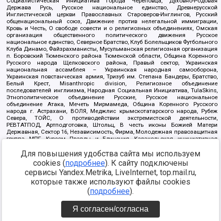
Социалистическая Инициатива города Череповца, Духовно-Родовая
Держава Русь, Русское национальное единство, Древнерусской
Инглистической церкви Православных Староверов-Инглингов, Русский
общенациональный союз, Движение против нелегальной иммиграции,
Кровь и Честь, О свободе совести и о религиозных объединениях, Омская
организация общественного политического движения Русское
национальное единство, Северное Братство, Клуб Болельщиков Футбольного
Клуба Динамо, Файзрахманисты, Мусульманская религиозная организация
п. Боровский Тюменского района Тюменской области, Община Коренного
Русского народа Щелковского района, Правый сектор, Украинская
национальная ассамблея – Украинская народная самооборона,
Украинская повстанческая армия, Тризуб им. Степана Бандеры, Братство,
Белый Крест, Misanthropic division, Религиозное объединение
последователей инглиизма, Народная Социальная Инициатива, TulaSkins,
Этнополитическое объединение Русские, Русское национальное
объединение Атака, Мечеть Мирмамеда, Община Коренного Русского
народа г. Астрахани, ВОЛЯ, Меджлис крымскотатарского народа, Рубеж
Севера, ТОЙС, О противодействии экстремистской деятельности,
РЕВТАТПОД, Артподготовка, Штольц, В честь иконы Божией Матери
Державная, Сектор 16, Независимость, Фирма, Молодежная правозащитная
группа МПГ, Курсом Правды и Единения, Каракольская инициативная
группа, Автоград Крю, Союз Славянских Сил Руси, Алля-Аят,
Благотворительный пансионат Ак Умут, Русская республика Русь,
Для повышения удобства сайта мы используем
Арестантское уголовное единство, Башкорт, Нация и свобода, W.H.С., Фалунь
cookies (
подробнее
). К сайту подключены
Дафа, Иртыш Ultras, Русский Патриотический клуб-Новокузнецк/РПК,
сервисы Yandex.Metrika, LiveInternet, top.mail.ru,
Сибирский державный союз, Фонд борьбы с коррупцией, Фонд защиты прав
граждан, Штабы Навального, Совет граждан СССР Прикубанского округа г.
которые также используют файлы cookies
Краснодара
(
подробнее
).
Источник:
https://minjust.gov.ru/ru/documents/7822/
данные на
08.12.2021
Я согласен/согласна