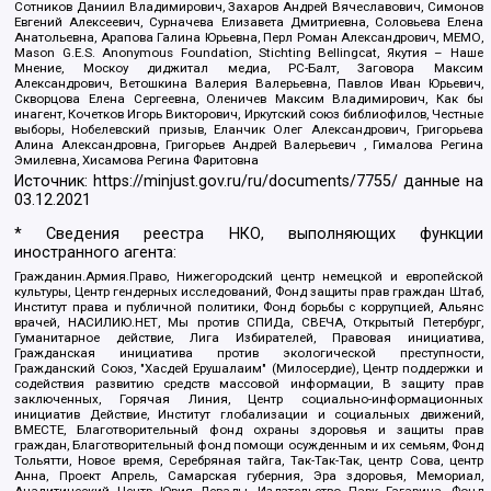
Сотников Даниил Владимирович, Захаров Андрей Вячеславович, Симонов
Евгений Алексеевич, Сурначева Елизавета Дмитриевна, Соловьева Елена
Анатольевна, Арапова Галина Юрьевна, Перл Роман Александрович, МЕМО,
Mason G.E.S. Anonymous Foundation, Stichting Bellingcat, Якутия – Наше
Мнение, Москоу диджитал медиа, РС-Балт, Заговора Максим
Александрович, Ветошкина Валерия Валерьевна, Павлов Иван Юрьевич,
Скворцова Елена Сергеевна, Оленичев Максим Владимирович, Как бы
инагент, Кочетков Игорь Викторович, Иркутский союз библиофилов, Честные
выборы, Нобелевский призыв, Еланчик Олег Александрович, Григорьева
Алина Александровна, Григорьев Андрей Валерьевич , Гималова Регина
Эмилевна, Хисамова Регина Фаритовна
Источник:
https://minjust.gov.ru/ru/documents/7755/
данные на
03.12.2021
* Сведения реестра НКО, выполняющих функции
иностранного агента:
Гражданин.Армия.Право, Нижегородский центр немецкой и европейской
культуры, Центр гендерных исследований, Фонд защиты прав граждан Штаб,
Институт права и публичной политики, Фонд борьбы с коррупцией, Альянс
врачей, НАСИЛИЮ.НЕТ, Мы против СПИДа, СВЕЧА, Открытый Петербург,
Гуманитарное действие, Лига Избирателей, Правовая инициатива,
Гражданская инициатива против экологической преступности,
Гражданский Союз, "Хасдей Ерушалаим" (Милосердие), Центр поддержки и
содействия развитию средств массовой информации, В защиту прав
заключенных, Горячая Линия, Центр социально-информационных
инициатив Действие, Институт глобализации и социальных движений,
ВМЕСТЕ, Благотворительный фонд охраны здоровья и защиты прав
граждан, Благотворительный фонд помощи осужденным и их семьям, Фонд
Тольятти, Новое время, Серебряная тайга, Так-Так-Так, центр Сова, центр
Анна, Проект Апрель, Самарская губерния, Эра здоровья, Мемориал,
Аналитический Центр Юрия Левады, Издательство Парк Гагарина, Фонд