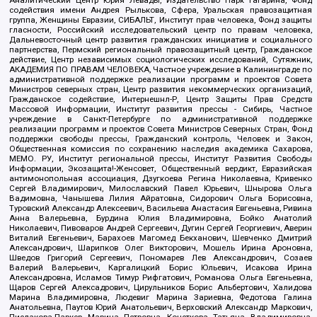
содействия имени Андрея Рылькова, Сфера, Уральская правозащитная
группа, Женщины Евразии, СИБАЛЬТ, Институт прав человека, Фонд защиты
гласности, Российский исследовательский центр по правам человека,
Дальневосточный центр развития гражданских инициатив и социального
партнерства, Пермский региональный правозащитный центр, Гражданское
действие, Центр независимых социологических исследований, Сутяжник,
АКАДЕМИЯ ПО ПРАВАМ ЧЕЛОВЕКА, Частное учреждение в Калининграде по
административной поддержке реализации программ и проектов Совета
Министров северных стран, Центр развития некоммерческих организаций,
Гражданское содействие, Интернешнл-Р, Центр Защиты Прав Средств
Массовой Информации, Институт развития прессы - Сибирь, Частное
учреждение в Санкт-Петербурге по административной поддержке
реализации программ и проектов Совета Министров Северных Стран, Фонд
поддержки свободы прессы, Гражданский контроль, Человек и Закон,
Общественная комиссия по сохранению наследия академика Сахарова,
МЕМО. РУ, Институт региональной прессы, Институт Развития Свободы
Информации, Экозащита!-Женсовет, Общественный вердикт, Евразийская
антимонопольная ассоциация, Дзугкоева Регина Николаевна, Кривенко
Сергей Владимирович, Милославский Павел Юрьевич, Шнырова Ольга
Вадимовна, Чанышева Лилия Айратовна, Сидорович Ольга Борисовна,
Туровский Александр Алексеевич, Васильева Анастасия Евгеньевна, Ривина
Анна Валерьевна, Бурдина Юлия Владимировна, Бойко Анатолий
Николаевич, Пивоваров Андрей Сергеевич, Дугин Сергей Георгиевич, Аверин
Виталий Евгеньевич, Барахоев Магомед Бекханович, Шевченко Дмитрий
Александрович, Шарипков Олег Викторович, Мошель Ирина Ароновна,
Шведов Григорий Сергеевич, Пономарев Лев Александрович, Созаев
Валерий Валерьевич, Каргалицкий Борис Юльевич, Исакова Ирина
Александровна, Исламов Тимур Рифгатович, Романова Ольга Евгеньевна,
Щаров Сергей Алексадрович, Цирульников Борис Альбертович, Халидова
Марина Владимировна, Людевиг Марина Зариевна, Федотова Галина
Анатольевна, Паутов Юрий Анатольевич, Верховский Александр Маркович,
Пислакова-Паркер Марина Петровна, Кочеткова Татьяна Владимировна,