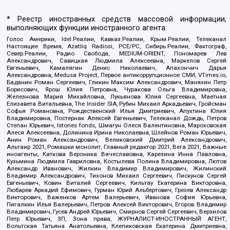
* Реестр иностранных средств массовой информации,
выполняющих функции иностранного агента:
Голос Америки, Idel.Реалии, Кавказ.Реалии, Крым.Реалии, Телеканал
Настоящее Время, Azatliq Radiosi, PCE/PC, Сибирь.Реалии, Фактограф,
Север.Реалии, Радио Свобода, MEDIUM-ORIENT, Пономарев Лев
Александрович, Савицкая Людмила Алексеевна, Маркелов Сергей
Евгеньевич, Камалягин Денис Николаевич, Апахончич Дарья
Александровна, Medusa Project, Первое антикоррупционное СМИ, VTimes.io,
Баданин Роман Сергеевич, Гликин Максим Александрович, Маняхин Петр
Борисович, Ярош Юлия Петровна, Чуракова Ольга Владимировна,
Железнова Мария Михайловна, Лукьянова Юлия Сергеевна, Маетная
Елизавета Витальевна, The Insider SIA, Рубин Михаил Аркадьевич, Гройсман
Софья Романовна, Рождественский Илья Дмитриевич, Апухтина Юлия
Владимировна, Постернак Алексей Евгеньевич, Телеканал Дождь, Петров
Степан Юрьевич, Istories fonds, Шмагун Олеся Валентиновна, Мароховская
Алеся Алексеевна, Долинина Ирина Николаевна, Шлейнов Роман Юрьевич,
Анин Роман Александрович, Великовский Дмитрий Александрович,
Альтаир 2021, Ромашки монолит, Главный редактор 2021, Вега 2021, Важные
иноагенты, Каткова Вероника Вячеславовна, Карезина Инна Павловна,
Кузьмина Людмила Гавриловна, Костылева Полина Владимировна, Лютов
Александр Иванович, Жилкин Владимир Владимирович, Жилинский
Владимир Александрович, Тихонов Михаил Сергеевич, Пискунов Сергей
Евгеньевич, Ковин Виталий Сергеевич, Кильтау Екатерина Викторовна,
Любарев Аркадий Ефимович, Гурман Юрий Альбертович, Грезев Александр
Викторович, Важенков Артем Валерьевич, Иванова София Юрьевна,
Пигалкин Илья Валерьевич, Петров Алексей Викторович, Егоров Владимир
Владимирович, Гусев Андрей Юрьевич, Смирнов Сергей Сергеевич, Верзилов
Петр Юрьевич, ЗП, Зона права, ЖУРНАЛИСТ-ИНОСТРАННЫЙ АГЕНТ,
Вольтская Татьяна Анатольевна, Клепиковская Екатерина Дмитриевна,