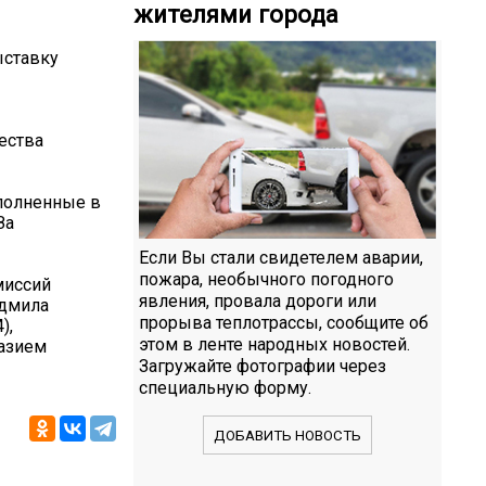
жителями города
ыставку
ества
полненные в
За
Если Вы стали свидетелем аварии,
пожара, необычного погодного
миссий
явления, провала дороги или
юдмила
прорыва теплотрассы, сообщите об
),
этом в ленте народных новостей.
разием
Загружайте фотографии через
специальную форму.
ДОБАВИТЬ НОВОСТЬ