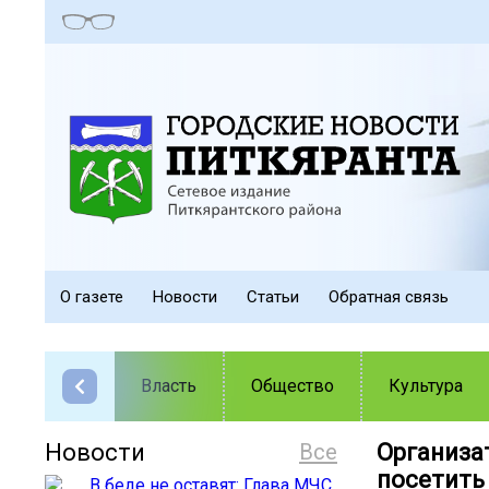
О газете
Новости
Статьи
Обратная связь
Власть
Общество
Культура
Новости
Все
Организа
посетить 