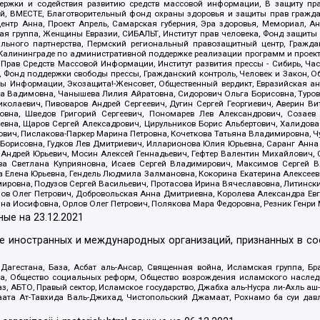
держки и содействия развитию средств массовой информации, В защиту п
ий, ВМЕСТЕ, Благотворительный фонд охраны здоровья и защиты прав граж
, центр Анна, Проект Апрель, Самарская губерния, Эра здоровья, Мемориал,
я группа, Женщины Евразии, СИБАЛЬТ, Институт прав человека, Фонд защиты 
льного партнерства, Пермский региональный правозащитный центр, Граждан
лининграде по административной поддержке реализации программ и проекто
 Прав Средств Массовой Информации, Институт развития прессы - Сибирь, Ча
, Фонд поддержки свободы прессы, Гражданский контроль, Человек и Закон, 
оды Информации, Экозащита!-Женсовет, Общественный вердикт, Евразийская а
 Вадимовна, Чанышева Лилия Айратовна, Сидорович Ольга Борисовна, Туровс
олаевич, Пивоваров Андрей Сергеевич, Дугин Сергей Георгиевич, Аверин В
вна, Шведов Григорий Сергеевич, Пономарев Лев Александрович, Созаев
евна, Щаров Сергей Алексадрович, Цирульников Борис Альбертович, Халидо
ович, Пислакова-Паркер Марина Петровна, Кочеткова Татьяна Владимировна, Ч
Борисовна, Гудков Лев Дмитриевич, Илларионова Юлия Юрьевна, Саранг Анна
Андрей Юрьевич, Мосин Алексей Геннадьевич, Гефтер Валентин Михайлович,
а Светлана Куприяновна, Исаев Сергей Владимирович, Максимов Сергей Вл
а Елена Юрьевна, Гендель Людмила Залмановна, Кокорина Екатерина Алексее
ровна, Подузов Сергей Васильевич, Протасова Ирина Вячеславовна, Литинск
ов Олег Петрович, Добровольская Анна Дмитриевна, Королева Александра Ев
яна Иосифовна, Орлов Олег Петрович, Полякова Мара Федоровна, Резник Генри
ные на
23.12.2021
ле иностранных и международных организаций, признанных в с
гестана, База, Асбат аль-Ансар, Священная война, Исламская группа, Бра
ана, Общество социальных реформ, Общество возрождения исламского насле
з, АБТО, Правый сектор, Исламское государство, Джабха аль-Нусра ли-Ахль а
та Ат-Тавхида Валь-Джихад, Чистопольский Джамаат, Рохнамо ба суи давлат