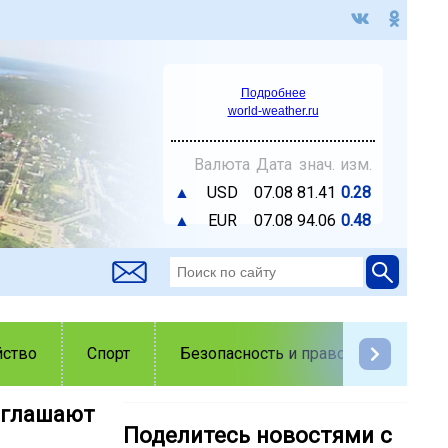
Подробнее
world-weather.ru
Валюта
Дата
знач.
изм.
▲
USD
07.08
81.41
0.28
▲
EUR
07.08
94.06
0.48
йство
Спорт
Безопасность и правопорядок
иглашают
Поделитесь новостями с