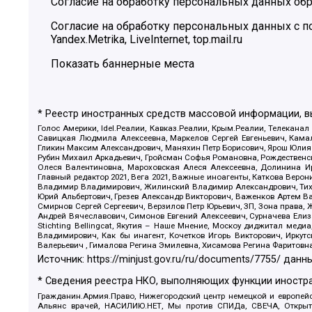
Согласие на обработку персональных данных обр
Согласие на обработку персональных данных с
Yandex.Metrika, LiveInternet, top.mail.ru
Показать баннерные места
* Реестр иностранных средств массовой информации, 
Голос Америки, Idel.Реалии, Кавказ.Реалии, Крым.Реалии, Телеканал
Савицкая Людмила Алексеевна, Маркелов Сергей Евгеньевич, Камал
Гликин Максим Александрович, Маняхин Петр Борисович, Ярош Юлия П
Рубин Михаил Аркадьевич, Гройсман Софья Романовна, Рождественски
Олеся Валентиновна, Мароховская Алеся Алексеевна, Долинина И
Главный редактор 2021, Вега 2021, Важные иноагенты, Каткова Вер
Владимир Владимирович, Жилинский Владимир Александрович, Тихон
Юрий Альбертович, Грезев Александр Викторович, Важенков Артем В
Смирнов Сергей Сергеевич, Верзилов Петр Юрьевич, ЗП, Зона прав
Андрей Вячеславович, Симонов Евгений Алексеевич, Сурначева Елиз
Stichting Bellingcat, Якутия – Наше Мнение, Москоу диджитал мед
Владимирович, Как бы инагент, Кочетков Игорь Викторович, Иркут
Валерьевич , Гималова Регина Эмилевна, Хисамова Регина Фаритовн
Источник:
https://minjust.gov.ru/ru/documents/7755/
данны
* Сведения реестра НКО, выполняющих функции иностра
Гражданин.Армия.Право, Нижегородский центр немецкой и европейск
Альянс врачей, НАСИЛИЮ.НЕТ, Мы против СПИДа, СВЕЧА, Открытый