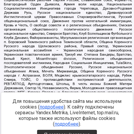
Благородный Орден Дьявола, Армия воли народа, Национальная
Социалистическая Инициатива города Череповца, Духовно-Родовая
Держава Русь, Русское национальное единство, Древнерусской
Инглистической церкви Православных Староверов-Инглингов, Русский
общенациональный союз, Движение против нелегальной иммиграции,
Кровь и Честь, О свободе совести и о религиозных объединениях, Омская
организация общественного политического движения Русское
национальное единство, Северное Братство, Клуб Болельщиков Футбольного
Клуба Динамо, Файзрахманисты, Мусульманская религиозная организация
п. Боровский Тюменского района Тюменской области, Община Коренного
Русского народа Щелковского района, Правый сектор, Украинская
национальная ассамблея – Украинская народная самооборона,
Украинская повстанческая армия, Тризуб им. Степана Бандеры, Братство,
Белый Крест, Misanthropic division, Религиозное объединение
последователей инглиизма, Народная Социальная Инициатива, TulaSkins,
Этнополитическое объединение Русские, Русское национальное
объединение Атака, Мечеть Мирмамеда, Община Коренного Русского
народа г. Астрахани, ВОЛЯ, Меджлис крымскотатарского народа, Рубеж
Севера, ТОЙС, О противодействии экстремистской деятельности,
РЕВТАТПОД, Артподготовка, Штольц, В честь иконы Божией Матери
Державная, Сектор 16, Независимость, Фирма, Молодежная правозащитная
группа МПГ, Курсом Правды и Единения, Каракольская инициативная
группа, Автоград Крю, Союз Славянских Сил Руси, Алля-Аят,
Благотворительный пансионат Ак Умут, Русская республика Русь,
Для повышения удобства сайта мы используем
Арестантское уголовное единство, Башкорт, Нация и свобода, W.H.С., Фалунь
cookies (
подробнее
). К сайту подключены
Дафа, Иртыш Ultras, Русский Патриотический клуб-Новокузнецк/РПК,
сервисы Yandex.Metrika, LiveInternet, top.mail.ru,
Сибирский державный союз, Фонд борьбы с коррупцией, Фонд защиты прав
граждан, Штабы Навального, Совет граждан СССР Прикубанского округа г.
которые также используют файлы cookies
Краснодара
(
подробнее
).
Источник:
https://minjust.gov.ru/ru/documents/7822/
данные на
08.12.2021