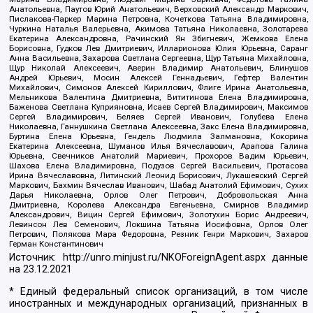
Анатольевна, Паутов Юрий Анатольевич, Верховский Александр Маркович,
Пислакова-Паркер Марина Петровна, Кочеткова Татьяна Владимировна,
Чуркина Наталья Валерьевна, Акимова Татьяна Николаевна, Золотарева
Екатерина Александровна, Рачинский Ян Збигневич, Жемкова Елена
Борисовна, Гудков Лев Дмитриевич, Илларионова Юлия Юрьевна, Саранг
Анна Васильевна, Захарова Светлана Сергеевна, Щур Татьяна Михайловна,
Щур Николай Алексеевич, Аверин Владимир Анатольевич, Блинушов
Андрей Юрьевич, Мосин Алексей Геннадьевич, Гефтер Валентин
Михайлович, Симонов Алексей Кириллович, Флиге Ирина Анатольевна,
Мельникова Валентина Дмитриевна, Вититинова Елена Владимировна,
Баженова Светлана Куприяновна, Исаев Сергей Владимирович, Максимов
Сергей Владимирович, Беляев Сергей Иванович, Голубева Елена
Николаевна, Ганнушкина Светлана Алексеевна, Закс Елена Владимировна,
Буртина Елена Юрьевна, Гендель Людмила Залмановна, Кокорина
Екатерина Алексеевна, Шуманов Илья Вячеславович, Арапова Галина
Юрьевна, Свечников Анатолий Мариевич, Прохоров Вадим Юрьевич,
Шахова Елена Владимировна, Подузов Сергей Васильевич, Протасова
Ирина Вячеславовна, Литинский Леонид Борисович, Лукашевский Сергей
Маркович, Бахмин Вячеслав Иванович, Шабад Анатолий Ефимович, Сухих
Дарья Николаевна, Орлов Олег Петрович, Добровольская Анна
Дмитриевна, Королева Александра Евгеньевна, Смирнов Владимир
Александрович, Вицин Сергей Ефимович, Золотухин Борис Андреевич,
Левинсон Лев Семенович, Локшина Татьяна Иосифовна, Орлов Олег
Петрович, Полякова Мара Федоровна, Резник Генри Маркович, Захаров
Герман Константинович
Источник:
http://unro.minjust.ru/NKOForeignAgent.aspx
данные
на
23.12.2021
* Единый федеральный список организаций, в том числе
иностранных и международных организаций, признанных в