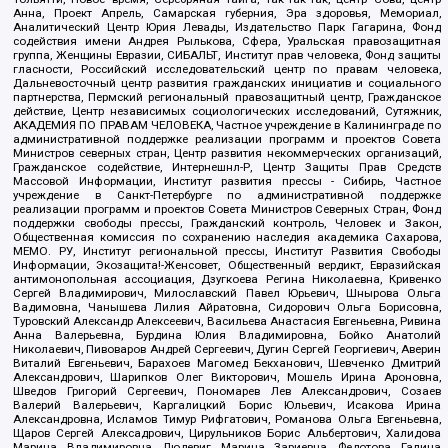
Анна, Проект Апрель, Самарская губерния, Эра здоровья, Мемориал,
Аналитический Центр Юрия Левады, Издательство Парк Гагарина, Фонд
содействия имени Андрея Рылькова, Сфера, Уральская правозащитная
группа, Женщины Евразии, СИБАЛЬТ, Институт прав человека, Фонд защиты
гласности, Российский исследовательский центр по правам человека,
Дальневосточный центр развития гражданских инициатив и социального
партнерства, Пермский региональный правозащитный центр, Гражданское
действие, Центр независимых социологических исследований, Сутяжник,
АКАДЕМИЯ ПО ПРАВАМ ЧЕЛОВЕКА, Частное учреждение в Калининграде по
административной поддержке реализации программ и проектов Совета
Министров северных стран, Центр развития некоммерческих организаций,
Гражданское содействие, Интернешнл-Р, Центр Защиты Прав Средств
Массовой Информации, Институт развития прессы - Сибирь, Частное
учреждение в Санкт-Петербурге по административной поддержке
реализации программ и проектов Совета Министров Северных Стран, Фонд
поддержки свободы прессы, Гражданский контроль, Человек и Закон,
Общественная комиссия по сохранению наследия академика Сахарова,
МЕМО. РУ, Институт региональной прессы, Институт Развития Свободы
Информации, Экозащита!-Женсовет, Общественный вердикт, Евразийская
антимонопольная ассоциация, Дзугкоева Регина Николаевна, Кривенко
Сергей Владимирович, Милославский Павел Юрьевич, Шнырова Ольга
Вадимовна, Чанышева Лилия Айратовна, Сидорович Ольга Борисовна,
Туровский Александр Алексеевич, Васильева Анастасия Евгеньевна, Ривина
Анна Валерьевна, Бурдина Юлия Владимировна, Бойко Анатолий
Николаевич, Пивоваров Андрей Сергеевич, Дугин Сергей Георгиевич, Аверин
Виталий Евгеньевич, Барахоев Магомед Бекханович, Шевченко Дмитрий
Александрович, Шарипков Олег Викторович, Мошель Ирина Ароновна,
Шведов Григорий Сергеевич, Пономарев Лев Александрович, Созаев
Валерий Валерьевич, Каргалицкий Борис Юльевич, Исакова Ирина
Александровна, Исламов Тимур Рифгатович, Романова Ольга Евгеньевна,
Щаров Сергей Алексадрович, Цирульников Борис Альбертович, Халидова
Марина Владимировна, Людевиг Марина Зариевна, Федотова Галина