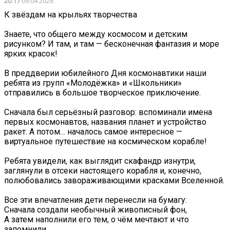
20:17
09.04.2026
К звёздам на крыльях творчества
Знаете, что общего между космосом и детским
рисунком? И там, и там — бесконечная фантазия и море
ярких красок!
В преддверии юбилейного Дня космонавтики наши
ребята из групп «Молодёжка» и «Школьники»
отправились в большое творческое приключение.
Сначала был серьёзный разговор: вспоминали имена
первых космонавтов, названия планет и устройство
ракет. А потом… началось самое интересное —
виртуальное путешествие на космическом корабле!
Ребята увидели, как выглядит скафандр изнутри,
заглянули в отсеки настоящего корабля и, конечно,
полюбовались завораживающими красками Вселенной.
Все эти впечатления дети перенесли на бумагу:
Сначала создали необычный живописный фон,
А затем наполнили его тем, о чём мечтают и что
запомнили.