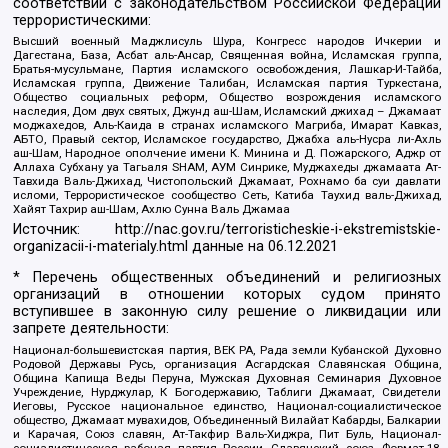
соответствии с законодательством Российской Федерации
террористическими:
Высший военный Маджлисуль Шура, Конгресс народов Ичкерии и
Дагестана, База, Асбат аль-Ансар, Священная война, Исламская группа,
Братья-мусульмане, Партия исламского освобождения, Лашкар-И-Тайба,
Исламская группа, Движение Талибан, Исламская партия Туркестана,
Общество социальных реформ, Общество возрождения исламского
наследия, Дом двух святых, Джунд аш-Шам, Исламский джихад – Джамаат
моджахедов, Аль-Каида в странах исламского Магриба, Имарат Кавказ,
АБТО, Правый сектор, Исламское государство, Джабха аль-Нусра ли-Ахль
аш-Шам, Народное ополчение имени К. Минина и Д. Пожарского, Аджр от
Аллаха Субхану уа Тагьаля SHAM, АУМ Синрике, Муджахеды джамаата Ат-
Тавхида Валь-Джихад, Чистопольский Джамаат, Рохнамо ба суи давлати
исломи, Террористическое сообщество Сеть, Катиба Таухид валь-Джихад,
Хайят Тахрир аш-Шам, Ахлю Сунна Валь Джамаа
Источник:
http://nac.gov.ru/terroristicheskie-i-ekstremistskie-
organizacii-i-materialy.html
данные на
06.12.2021
* Перечень общественных объединений и религиозных
организаций в отношении которых судом принято
вступившее в законную силу решение о ликвидации или
запрете деятельности:
Национал-большевистская партия, ВЕК РА, Рада земли Кубанской Духовно
Родовой Державы Русь, организация Асгардская Славянская Община,
Община Капища Веды Перуна, Мужская Духовная Семинария Духовное
Учреждение, Нурджулар, К Богодержавию, Таблиги Джамаат, Свидетели
Иеговы, Русское национальное единство, Национал-социалистическое
общество, Джамаат мувахидов, Объединенный Вилайат Кабарды, Балкарии
и Карачая, Союз славян, Ат-Такфир Валь-Хиджра, Пит Буль, Национал-
социалистическая рабочая партия России, Славянский союз, Формат-18,