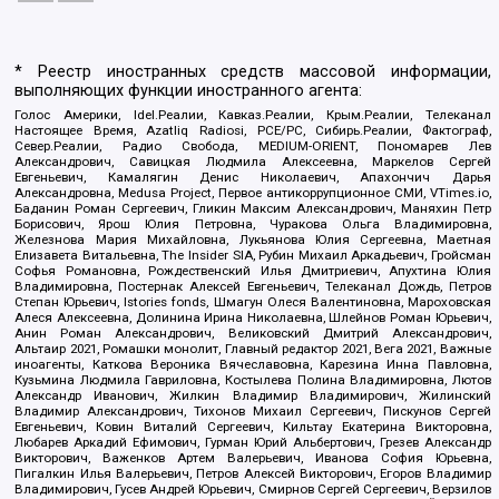
* Реестр иностранных средств массовой информации,
выполняющих функции иностранного агента:
Голос Америки, Idel.Реалии, Кавказ.Реалии, Крым.Реалии, Телеканал
Настоящее Время, Azatliq Radiosi, PCE/PC, Сибирь.Реалии, Фактограф,
Север.Реалии, Радио Свобода, MEDIUM-ORIENT, Пономарев Лев
Александрович, Савицкая Людмила Алексеевна, Маркелов Сергей
Евгеньевич, Камалягин Денис Николаевич, Апахончич Дарья
Александровна, Medusa Project, Первое антикоррупционное СМИ, VTimes.io,
Баданин Роман Сергеевич, Гликин Максим Александрович, Маняхин Петр
Борисович, Ярош Юлия Петровна, Чуракова Ольга Владимировна,
Железнова Мария Михайловна, Лукьянова Юлия Сергеевна, Маетная
Елизавета Витальевна, The Insider SIA, Рубин Михаил Аркадьевич, Гройсман
Софья Романовна, Рождественский Илья Дмитриевич, Апухтина Юлия
Владимировна, Постернак Алексей Евгеньевич, Телеканал Дождь, Петров
Степан Юрьевич, Istories fonds, Шмагун Олеся Валентиновна, Мароховская
Алеся Алексеевна, Долинина Ирина Николаевна, Шлейнов Роман Юрьевич,
Анин Роман Александрович, Великовский Дмитрий Александрович,
Альтаир 2021, Ромашки монолит, Главный редактор 2021, Вега 2021, Важные
иноагенты, Каткова Вероника Вячеславовна, Карезина Инна Павловна,
Кузьмина Людмила Гавриловна, Костылева Полина Владимировна, Лютов
Александр Иванович, Жилкин Владимир Владимирович, Жилинский
Владимир Александрович, Тихонов Михаил Сергеевич, Пискунов Сергей
Евгеньевич, Ковин Виталий Сергеевич, Кильтау Екатерина Викторовна,
Любарев Аркадий Ефимович, Гурман Юрий Альбертович, Грезев Александр
Викторович, Важенков Артем Валерьевич, Иванова София Юрьевна,
Пигалкин Илья Валерьевич, Петров Алексей Викторович, Егоров Владимир
Владимирович, Гусев Андрей Юрьевич, Смирнов Сергей Сергеевич, Верзилов