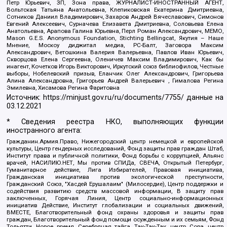
Петр Юрьевич, ЗП, Зона права, ЖУРНАЛИСТ-ИНОСТРАННЫЙ АГЕНТ,
Вольтская Татьяна Анатольевна, Клепиковская Екатерина Дмитриевна,
Сотников Даниил Владимирович, Захаров Андрей Вячеславович, Симонов
Евгений Алексеевич, Сурначева Елизавета Дмитриевна, Соловьева Елена
Анатольевна, Арапова Галина Юрьевна, Перл Роман Александрович, МЕМО,
Mason G.E.S. Anonymous Foundation, Stichting Bellingcat, Якутия – Наше
Мнение, Москоу диджитал медиа, РС-Балт, Заговора Максим
Александрович, Ветошкина Валерия Валерьевна, Павлов Иван Юрьевич,
Скворцова Елена Сергеевна, Оленичев Максим Владимирович, Как бы
инагент, Кочетков Игорь Викторович, Иркутский союз библиофилов, Честные
выборы, Нобелевский призыв, Еланчик Олег Александрович, Григорьева
Алина Александровна, Григорьев Андрей Валерьевич , Гималова Регина
Эмилевна, Хисамова Регина Фаритовна
Источник:
https://minjust.gov.ru/ru/documents/7755/
данные на
03.12.2021
* Сведения реестра НКО, выполняющих функции
иностранного агента:
Гражданин.Армия.Право, Нижегородский центр немецкой и европейской
культуры, Центр гендерных исследований, Фонд защиты прав граждан Штаб,
Институт права и публичной политики, Фонд борьбы с коррупцией, Альянс
врачей, НАСИЛИЮ.НЕТ, Мы против СПИДа, СВЕЧА, Открытый Петербург,
Гуманитарное действие, Лига Избирателей, Правовая инициатива,
Гражданская инициатива против экологической преступности,
Гражданский Союз, "Хасдей Ерушалаим" (Милосердие), Центр поддержки и
содействия развитию средств массовой информации, В защиту прав
заключенных, Горячая Линия, Центр социально-информационных
инициатив Действие, Институт глобализации и социальных движений,
ВМЕСТЕ, Благотворительный фонд охраны здоровья и защиты прав
граждан, Благотворительный фонд помощи осужденным и их семьям, Фонд
Тольятти, Новое время, Серебряная тайга, Так-Так-Так, центр Сова, центр