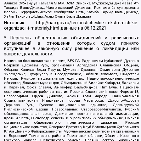
Аллаха Субхану уа Тагьаля SHAM, АУМ Синрике, Муджахеды джамаата Ат-
Тавхида Валь-Джихад, Чистопольский Джамаат, Рохнамо ба суи давлати
исломи, Террористическое сообщество Сеть, Катиба Таухид валь-Джихад,
Хайят Тахрир аш-Шам, Ахлю Сунна Валь Джамаа
Источник:
http://nac.gov.ru/terroristicheskie-i-ekstremistskie-
organizacii-i-materialy.html
данные на
06.12.2021
* Перечень общественных объединений и религиозных
организаций в отношении которых судом принято
вступившее в законную силу решение о ликвидации или
запрете деятельности:
Национал-большевистская партия, ВЕК РА, Рада земли Кубанской Духовно
Родовой Державы Русь, организация Асгардская Славянская Община,
Община Капища Веды Перуна, Мужская Духовная Семинария Духовное
Учреждение, Нурджулар, К Богодержавию, Таблиги Джамаат, Свидетели
Иеговы, Русское национальное единство, Национал-социалистическое
общество, Джамаат мувахидов, Объединенный Вилайат Кабарды, Балкарии
и Карачая, Союз славян, Ат-Такфир Валь-Хиджра, Пит Буль, Национал-
социалистическая рабочая партия России, Славянский союз, Формат-18,
Благородный Орден Дьявола, Армия воли народа, Национальная
Социалистическая Инициатива города Череповца, Духовно-Родовая
Держава Русь, Русское национальное единство, Древнерусской
Инглистической церкви Православных Староверов-Инглингов, Русский
общенациональный союз, Движение против нелегальной иммиграции,
Кровь и Честь, О свободе совести и о религиозных объединениях, Омская
организация общественного политического движения Русское
национальное единство, Северное Братство, Клуб Болельщиков Футбольного
Клуба Динамо, Файзрахманисты, Мусульманская религиозная организация
п. Боровский Тюменского района Тюменской области, Община Коренного
Русского народа Щелковского района, Правый сектор, Украинская