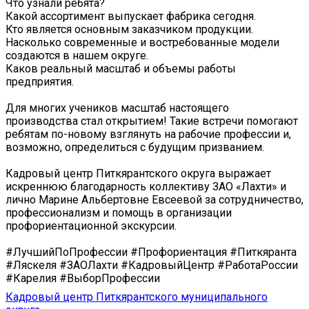
Что узнали ребята?
Какой ассортимент выпускает фабрика сегодня.
Кто является основным заказчиком продукции.
Насколько современные и востребованные модели
создаются в нашем округе.
Каков реальный масштаб и объемы работы
предприятия.
Для многих учеников масштаб настоящего
производства стал открытием! Такие встречи помогают
ребятам по-новому взглянуть на рабочие профессии и,
возможно, определиться с будущим призванием.
Кадровый центр Питкярантского округа выражает
искреннюю благодарность коллективу ЗАО «Лахти» и
лично Марине Альбертовне Евсеевой за сотрудничество,
профессионализм и помощь в организации
профориентационной экскурсии.
#ЛучшийПоПрофессии #Профориентация #Питкяранта
#Ляскеля #ЗАОЛахти #КадровыйЦентр #РаботаРоссии
#Карелия #ВыборПрофессии
Кадровый центр Питкярантского муниципального