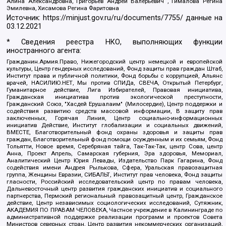
Алина Александровна, Григорьев Андрей Валерьевич , Гималова Регина
Эмилевна, Хисамова Регина Фаритовна
Источник:
https://minjust.gov.ru/ru/documents/7755/
данные на
03.12.2021
* Сведения реестра НКО, выполняющих функции
иностранного агента:
Гражданин.Армия.Право, Нижегородский центр немецкой и европейской
культуры, Центр гендерных исследований, Фонд защиты прав граждан Штаб,
Институт права и публичной политики, Фонд борьбы с коррупцией, Альянс
врачей, НАСИЛИЮ.НЕТ, Мы против СПИДа, СВЕЧА, Открытый Петербург,
Гуманитарное действие, Лига Избирателей, Правовая инициатива,
Гражданская инициатива против экологической преступности,
Гражданский Союз, "Хасдей Ерушалаим" (Милосердие), Центр поддержки и
содействия развитию средств массовой информации, В защиту прав
заключенных, Горячая Линия, Центр социально-информационных
инициатив Действие, Институт глобализации и социальных движений,
ВМЕСТЕ, Благотворительный фонд охраны здоровья и защиты прав
граждан, Благотворительный фонд помощи осужденным и их семьям, Фонд
Тольятти, Новое время, Серебряная тайга, Так-Так-Так, центр Сова, центр
Анна, Проект Апрель, Самарская губерния, Эра здоровья, Мемориал,
Аналитический Центр Юрия Левады, Издательство Парк Гагарина, Фонд
содействия имени Андрея Рылькова, Сфера, Уральская правозащитная
группа, Женщины Евразии, СИБАЛЬТ, Институт прав человека, Фонд защиты
гласности, Российский исследовательский центр по правам человека,
Дальневосточный центр развития гражданских инициатив и социального
партнерства, Пермский региональный правозащитный центр, Гражданское
действие, Центр независимых социологических исследований, Сутяжник,
АКАДЕМИЯ ПО ПРАВАМ ЧЕЛОВЕКА, Частное учреждение в Калининграде по
административной поддержке реализации программ и проектов Совета
Министров северных стран, Центр развития некоммерческих организаций,