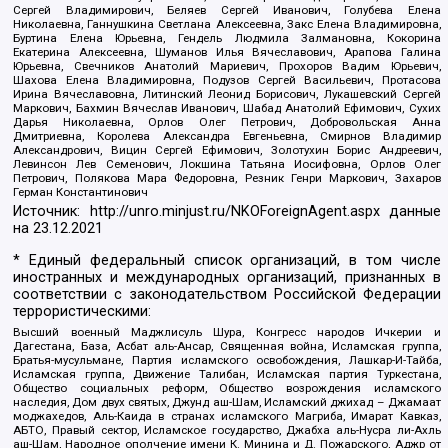
Сергей Владимирович, Беляев Сергей Иванович, Голубева Елена
Николаевна, Ганнушкина Светлана Алексеевна, Закс Елена Владимировна,
Буртина Елена Юрьевна, Гендель Людмила Залмановна, Кокорина
Екатерина Алексеевна, Шуманов Илья Вячеславович, Арапова Галина
Юрьевна, Свечников Анатолий Мариевич, Прохоров Вадим Юрьевич,
Шахова Елена Владимировна, Подузов Сергей Васильевич, Протасова
Ирина Вячеславовна, Литинский Леонид Борисович, Лукашевский Сергей
Маркович, Бахмин Вячеслав Иванович, Шабад Анатолий Ефимович, Сухих
Дарья Николаевна, Орлов Олег Петрович, Добровольская Анна
Дмитриевна, Королева Александра Евгеньевна, Смирнов Владимир
Александрович, Вицин Сергей Ефимович, Золотухин Борис Андреевич,
Левинсон Лев Семенович, Локшина Татьяна Иосифовна, Орлов Олег
Петрович, Полякова Мара Федоровна, Резник Генри Маркович, Захаров
Герман Константинович
Источник:
http://unro.minjust.ru/NKOForeignAgent.aspx
данные
на
23.12.2021
* Единый федеральный список организаций, в том числе
иностранных и международных организаций, признанных в
соответствии с законодательством Российской Федерации
террористическими:
Высший военный Маджлисуль Шура, Конгресс народов Ичкерии и
Дагестана, База, Асбат аль-Ансар, Священная война, Исламская группа,
Братья-мусульмане, Партия исламского освобождения, Лашкар-И-Тайба,
Исламская группа, Движение Талибан, Исламская партия Туркестана,
Общество социальных реформ, Общество возрождения исламского
наследия, Дом двух святых, Джунд аш-Шам, Исламский джихад – Джамаат
моджахедов, Аль-Каида в странах исламского Магриба, Имарат Кавказ,
АБТО, Правый сектор, Исламское государство, Джабха аль-Нусра ли-Ахль
аш-Шам, Народное ополчение имени К. Минина и Д. Пожарского, Аджр от