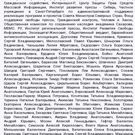
Гражданское содействие, Интернешнл-Р, Центр Защиты Прав Средств
Массовой Информации, Институт развития прессы - Сибирь, Частное
учреждение в Санкт-Петербурге по административной поддержке
реализации программ и проектов Совета Министров Северных Стран, Фонд
поддержки свободы прессы, Гражданский контроль, Человек и Закон,
Общественная комиссия по сохранению наследия академика Сахарова,
МЕМО. РУ, Институт региональной прессы, Институт Развития Свободы
Информации, Экозащита!-Женсовет, Общественный вердикт, Евразийская
антимонопольная ассоциация, Дзугкоева Регина Николаевна, Кривенко
Сергей Владимирович, Милославский Павел Юрьевич, Шнырова Ольга
Вадимовна, Чанышева Лилия Айратовна, Сидорович Ольга Борисовна,
Туровский Александр Алексеевич, Васильева Анастасия Евгеньевна, Ривина
Анна Валерьевна, Бурдина Юлия Владимировна, Бойко Анатолий
Николаевич, Пивоваров Андрей Сергеевич, Дугин Сергей Георгиевич, Аверин
Виталий Евгеньевич, Барахоев Магомед Бекханович, Шевченко Дмитрий
Александрович, Шарипков Олег Викторович, Мошель Ирина Ароновна,
Шведов Григорий Сергеевич, Пономарев Лев Александрович, Созаев
Валерий Валерьевич, Каргалицкий Борис Юльевич, Исакова Ирина
Александровна, Исламов Тимур Рифгатович, Романова Ольга Евгеньевна,
Щаров Сергей Алексадрович, Цирульников Борис Альбертович, Халидова
Марина Владимировна, Людевиг Марина Зариевна, Федотова Галина
Анатольевна, Паутов Юрий Анатольевич, Верховский Александр Маркович,
Пислакова-Паркер Марина Петровна, Кочеткова Татьяна Владимировна,
Чуркина Наталья Валерьевна, Акимова Татьяна Николаевна, Золотарева
Екатерина Александровна, Рачинский Ян Збигневич, Жемкова Елена
Борисовна, Гудков Лев Дмитриевич, Илларионова Юлия Юрьевна, Саранг
Анна Васильевна, Захарова Светлана Сергеевна, Щур Татьяна Михайловна,
Щур Николай Алексеевич, Аверин Владимир Анатольевич, Блинушов
Андрей Юрьевич, Мосин Алексей Геннадьевич, Гефтер Валентин
Михайлович, Симонов Алексей Кириллович, Флиге Ирина Анатольевна,
Мельникова Валентина Дмитриевна, Вититинова Елена Владимировна,
Баженова Светлана Куприяновна, Исаев Сергей Владимирович, Максимов