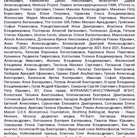
Евгеньевич, Камалягин Денис Николаевич, Апахончич Дарья
Александровна, Medusa Project, Первое антикоррупционное СМИ, VTimes.io,
Баданин Роман Сергеевич, Гликин Максим Александрович, Маняхин Петр
Борисович, Ярош Юлия Петровна, Чуракова Ольга Владимировна,
Железнова Мария Михайловна, Лукьянова Юлия Сергеевна, Маетная
Елизавета Витальевна, The Insider SIA, Рубин Михаил Аркадьевич, Гройсман
Софья Романовна, Рождественский Илья Дмитриевич, Апухтина Юлия
Владимировна, Постернак Алексей Евгеньевич, Телеканал Дождь, Петров
Степан Юрьевич, Istories fonds, Шмагун Олеся Валентиновна, Мароховская
Алеся Алексеевна, Долинина Ирина Николаевна, Шлейнов Роман Юрьевич,
Анин Роман Александрович, Великовский Дмитрий Александрович,
Альтаир 2021, Ромашки монолит, Главный редактор 2021, Вега 2021, Важные
иноагенты, Каткова Вероника Вячеславовна, Карезина Инна Павловна,
Кузьмина Людмила Гавриловна, Костылева Полина Владимировна, Лютов
Александр Иванович, Жилкин Владимир Владимирович, Жилинский
Владимир Александрович, Тихонов Михаил Сергеевич, Пискунов Сергей
Евгеньевич, Ковин Виталий Сергеевич, Кильтау Екатерина Викторовна,
Любарев Аркадий Ефимович, Гурман Юрий Альбертович, Грезев Александр
Викторович, Важенков Артем Валерьевич, Иванова София Юрьевна,
Пигалкин Илья Валерьевич, Петров Алексей Викторович, Егоров Владимир
Владимирович, Гусев Андрей Юрьевич, Смирнов Сергей Сергеевич, Верзилов
Петр Юрьевич, ЗП, Зона права, ЖУРНАЛИСТ-ИНОСТРАННЫЙ АГЕНТ,
Вольтская Татьяна Анатольевна, Клепиковская Екатерина Дмитриевна,
Сотников Даниил Владимирович, Захаров Андрей Вячеславович, Симонов
Евгений Алексеевич, Сурначева Елизавета Дмитриевна, Соловьева Елена
Анатольевна, Арапова Галина Юрьевна, Перл Роман Александрович, МЕМО,
Mason G.E.S. Anonymous Foundation, Stichting Bellingcat, Якутия – Наше
Мнение, Москоу диджитал медиа, РС-Балт, Заговора Максим
Александрович, Ветошкина Валерия Валерьевна, Павлов Иван Юрьевич,
Скворцова Елена Сергеевна, Оленичев Максим Владимирович, Как бы
инагент, Кочетков Игорь Викторович, Иркутский союз библиофилов, Честные
выборы, Нобелевский призыв, Еланчик Олег Александрович, Григорьева