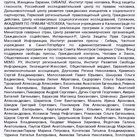
группа, Женщины Евразии, СИБАЛЬТ, Институт прав человека, Фонд защиты
гласности, Российский исследовательский центр по правам человека,
Дальневосточный центр развития гражданских инициатив и социального
партнерства, Пермский региональный правозащитный центр, Гражданское
действие, Центр независимых социологических исследований, Сутяжник,
АКАДЕМИЯ ПО ПРАВАМ ЧЕЛОВЕКА, Частное учреждение в Калининграде по
административной поддержке реализации программ и проектов Совета
Министров северных стран, Центр развития некоммерческих организаций,
Гражданское содействие, Интернешнл-Р, Центр Защиты Прав Средств
Массовой Информации, Институт развития прессы - Сибирь, Частное
учреждение в Санкт-Петербурге по административной поддержке
реализации программ и проектов Совета Министров Северных Стран, Фонд
поддержки свободы прессы, Гражданский контроль, Человек и Закон,
Общественная комиссия по сохранению наследия академика Сахарова,
МЕМО. РУ, Институт региональной прессы, Институт Развития Свободы
Информации, Экозащита!-Женсовет, Общественный вердикт, Евразийская
антимонопольная ассоциация, Дзугкоева Регина Николаевна, Кривенко
Сергей Владимирович, Милославский Павел Юрьевич, Шнырова Ольга
Вадимовна, Чанышева Лилия Айратовна, Сидорович Ольга Борисовна,
Туровский Александр Алексеевич, Васильева Анастасия Евгеньевна, Ривина
Анна Валерьевна, Бурдина Юлия Владимировна, Бойко Анатолий
Николаевич, Пивоваров Андрей Сергеевич, Дугин Сергей Георгиевич, Аверин
Виталий Евгеньевич, Барахоев Магомед Бекханович, Шевченко Дмитрий
Александрович, Шарипков Олег Викторович, Мошель Ирина Ароновна,
Шведов Григорий Сергеевич, Пономарев Лев Александрович, Созаев
Валерий Валерьевич, Каргалицкий Борис Юльевич, Исакова Ирина
Александровна, Исламов Тимур Рифгатович, Романова Ольга Евгеньевна,
Щаров Сергей Алексадрович, Цирульников Борис Альбертович, Халидова
Марина Владимировна, Людевиг Марина Зариевна, Федотова Галина
Анатольевна, Паутов Юрий Анатольевич, Верховский Александр Маркович,
Пислакова-Паркер Марина Петровна, Кочеткова Татьяна Владимировна,
Чуркина Наталья Валерьевна, Акимова Татьяна Николаевна, Золотарева