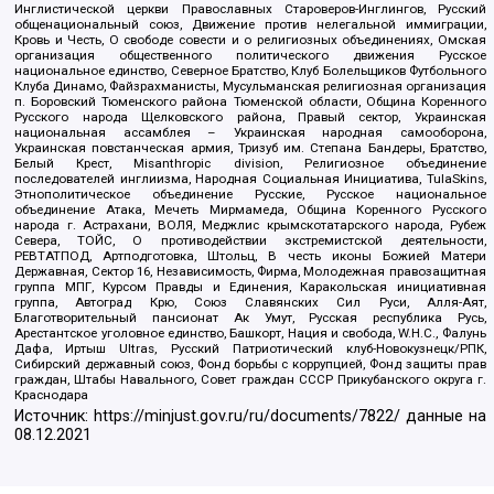
Инглистической церкви Православных Староверов-Инглингов, Русский
общенациональный союз, Движение против нелегальной иммиграции,
Кровь и Честь, О свободе совести и о религиозных объединениях, Омская
организация общественного политического движения Русское
национальное единство, Северное Братство, Клуб Болельщиков Футбольного
Клуба Динамо, Файзрахманисты, Мусульманская религиозная организация
п. Боровский Тюменского района Тюменской области, Община Коренного
Русского народа Щелковского района, Правый сектор, Украинская
национальная ассамблея – Украинская народная самооборона,
Украинская повстанческая армия, Тризуб им. Степана Бандеры, Братство,
Белый Крест, Misanthropic division, Религиозное объединение
последователей инглиизма, Народная Социальная Инициатива, TulaSkins,
Этнополитическое объединение Русские, Русское национальное
объединение Атака, Мечеть Мирмамеда, Община Коренного Русского
народа г. Астрахани, ВОЛЯ, Меджлис крымскотатарского народа, Рубеж
Севера, ТОЙС, О противодействии экстремистской деятельности,
РЕВТАТПОД, Артподготовка, Штольц, В честь иконы Божией Матери
Державная, Сектор 16, Независимость, Фирма, Молодежная правозащитная
группа МПГ, Курсом Правды и Единения, Каракольская инициативная
группа, Автоград Крю, Союз Славянских Сил Руси, Алля-Аят,
Благотворительный пансионат Ак Умут, Русская республика Русь,
Арестантское уголовное единство, Башкорт, Нация и свобода, W.H.С., Фалунь
Дафа, Иртыш Ultras, Русский Патриотический клуб-Новокузнецк/РПК,
Сибирский державный союз, Фонд борьбы с коррупцией, Фонд защиты прав
граждан, Штабы Навального, Совет граждан СССР Прикубанского округа г.
Краснодара
Источник:
https://minjust.gov.ru/ru/documents/7822/
данные на
08.12.2021