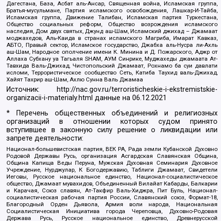
Дагестана, База, Асбат аль-Ансар, Священная война, Исламская группа,
Братья-мусульмане, Партия исламского освобождения, Лашкар-И-Тайба,
Исламская группа, Движение Талибан, Исламская партия Туркестана,
Общество социальных реформ, Общество возрождения исламского
наследия, Дом двух святых, Джунд аш-Шам, Исламский джихад – Джамаат
моджахедов, Аль-Каида в странах исламского Магриба, Имарат Кавказ,
АБТО, Правый сектор, Исламское государство, Джабха аль-Нусра ли-Ахль
аш-Шам, Народное ополчение имени К. Минина и Д. Пожарского, Аджр от
Аллаха Субхану уа Тагьаля SHAM, АУМ Синрике, Муджахеды джамаата Ат-
Тавхида Валь-Джихад, Чистопольский Джамаат, Рохнамо ба суи давлати
исломи, Террористическое сообщество Сеть, Катиба Таухид валь-Джихад,
Хайят Тахрир аш-Шам, Ахлю Сунна Валь Джамаа
Источник:
http://nac.gov.ru/terroristicheskie-i-ekstremistskie-
organizacii-i-materialy.html
данные на
06.12.2021
* Перечень общественных объединений и религиозных
организаций в отношении которых судом принято
вступившее в законную силу решение о ликвидации или
запрете деятельности:
Национал-большевистская партия, ВЕК РА, Рада земли Кубанской Духовно
Родовой Державы Русь, организация Асгардская Славянская Община,
Община Капища Веды Перуна, Мужская Духовная Семинария Духовное
Учреждение, Нурджулар, К Богодержавию, Таблиги Джамаат, Свидетели
Иеговы, Русское национальное единство, Национал-социалистическое
общество, Джамаат мувахидов, Объединенный Вилайат Кабарды, Балкарии
и Карачая, Союз славян, Ат-Такфир Валь-Хиджра, Пит Буль, Национал-
социалистическая рабочая партия России, Славянский союз, Формат-18,
Благородный Орден Дьявола, Армия воли народа, Национальная
Социалистическая Инициатива города Череповца, Духовно-Родовая
Держава Русь, Русское национальное единство, Древнерусской