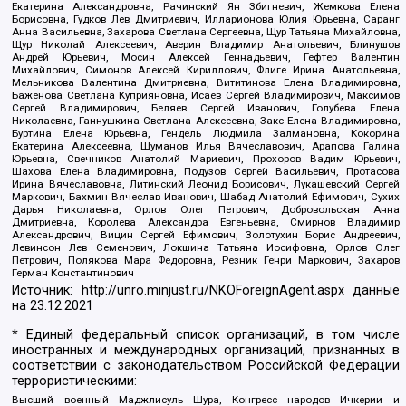
Екатерина Александровна, Рачинский Ян Збигневич, Жемкова Елена
Борисовна, Гудков Лев Дмитриевич, Илларионова Юлия Юрьевна, Саранг
Анна Васильевна, Захарова Светлана Сергеевна, Щур Татьяна Михайловна,
Щур Николай Алексеевич, Аверин Владимир Анатольевич, Блинушов
Андрей Юрьевич, Мосин Алексей Геннадьевич, Гефтер Валентин
Михайлович, Симонов Алексей Кириллович, Флиге Ирина Анатольевна,
Мельникова Валентина Дмитриевна, Вититинова Елена Владимировна,
Баженова Светлана Куприяновна, Исаев Сергей Владимирович, Максимов
Сергей Владимирович, Беляев Сергей Иванович, Голубева Елена
Николаевна, Ганнушкина Светлана Алексеевна, Закс Елена Владимировна,
Буртина Елена Юрьевна, Гендель Людмила Залмановна, Кокорина
Екатерина Алексеевна, Шуманов Илья Вячеславович, Арапова Галина
Юрьевна, Свечников Анатолий Мариевич, Прохоров Вадим Юрьевич,
Шахова Елена Владимировна, Подузов Сергей Васильевич, Протасова
Ирина Вячеславовна, Литинский Леонид Борисович, Лукашевский Сергей
Маркович, Бахмин Вячеслав Иванович, Шабад Анатолий Ефимович, Сухих
Дарья Николаевна, Орлов Олег Петрович, Добровольская Анна
Дмитриевна, Королева Александра Евгеньевна, Смирнов Владимир
Александрович, Вицин Сергей Ефимович, Золотухин Борис Андреевич,
Левинсон Лев Семенович, Локшина Татьяна Иосифовна, Орлов Олег
Петрович, Полякова Мара Федоровна, Резник Генри Маркович, Захаров
Герман Константинович
Источник:
http://unro.minjust.ru/NKOForeignAgent.aspx
данные
на
23.12.2021
* Единый федеральный список организаций, в том числе
иностранных и международных организаций, признанных в
соответствии с законодательством Российской Федерации
террористическими:
Высший военный Маджлисуль Шура, Конгресс народов Ичкерии и