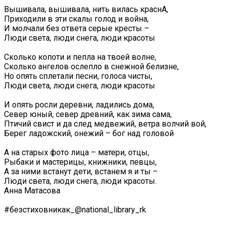
Вышивала, вышивала, нить вилась краснА,
Приходили в эти скалы голод и война,
И молчали без ответа серые кресты –
Люди света, люди снега, люди красоты
Сколько копоти и пепла на твоей волне,
Сколько ангелов ослепло в снежной белизне,
Но опять сплетали песни, голоса чисты,
Люди света, люди снега, люди красоты
И опять росли деревни, ладились дома,
Север юный, север древний, как зима сама,
Птичий свист и да след медвежий, ветра волчий вой,
Берег ладожский, онежий – бог над головой
А на старых фото лица – матери, отцы,
Рыбаки и мастерицы, книжники, певцы,
А за ними встанут дети, встанем я и ты –
Люди света, люди снега, люди красоты.
Анна Матасова
#безстиховникак_@national_library_rk