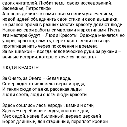
своих читателей. Любит темы своих исследований:
Заонежье, Петроглифы...
А теперь делится с нами новым своим увлечением,
новой идеей объединить свои стихи и свои вышивки.
«В разное время в разных местах красоту делают люди.
Наполняя свои работы символами и архетипами. Пусть
эти мастера будут – Люди Красоты. Одежда меняется, но
узоры, красота, память, переходят с вещи на вещь,
протягивая нить через поколения и времена.
За вышивкой – всегда человеческие руки, за руками –
вечные истории, которые хочется показать».
ЛЮДИ КРАСОТЫ
За Онего, за Онего – белая вода,
Север ждёт от человека веры и труда,
И текли сюда от века, рассекая льды –
Люди света, люди снега, люди красоты
Здесь сошлись леса, народы, камни и огни,
Здесь – серебряные воды, золотые дни,
Мех седой, напев былинный, дерево церквей –
Берег длинный, лён старинный, переплёт кровей