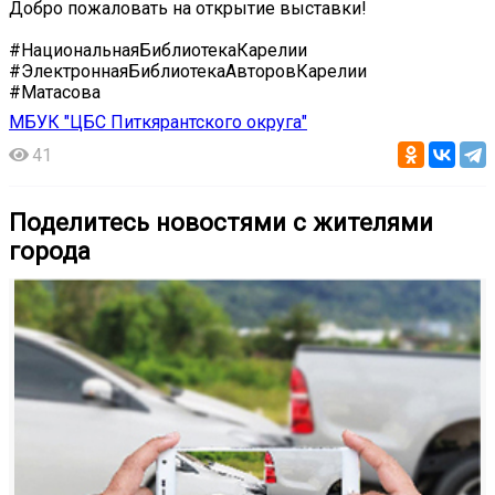
Добро пожаловать на открытие выставки!
#НациональнаяБиблиотекаКарелии
#ЭлектроннаяБиблиотекаАвторовКарелии
#Матасова
МБУК "ЦБС Питкярантского округа"
41
Поделитесь новостями с жителями
города