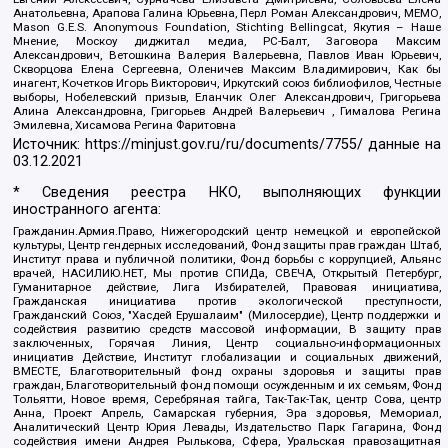
Анатольевна, Арапова Галина Юрьевна, Перл Роман Александрович, МЕМО,
Mason G.E.S. Anonymous Foundation, Stichting Bellingcat, Якутия – Наше
Мнение, Москоу диджитал медиа, РС-Балт, Заговора Максим
Александрович, Ветошкина Валерия Валерьевна, Павлов Иван Юрьевич,
Скворцова Елена Сергеевна, Оленичев Максим Владимирович, Как бы
инагент, Кочетков Игорь Викторович, Иркутский союз библиофилов, Честные
выборы, Нобелевский призыв, Еланчик Олег Александрович, Григорьева
Алина Александровна, Григорьев Андрей Валерьевич , Гималова Регина
Эмилевна, Хисамова Регина Фаритовна
Источник:
https://minjust.gov.ru/ru/documents/7755/
данные на
03.12.2021
* Сведения реестра НКО, выполняющих функции
иностранного агента:
Гражданин.Армия.Право, Нижегородский центр немецкой и европейской
культуры, Центр гендерных исследований, Фонд защиты прав граждан Штаб,
Институт права и публичной политики, Фонд борьбы с коррупцией, Альянс
врачей, НАСИЛИЮ.НЕТ, Мы против СПИДа, СВЕЧА, Открытый Петербург,
Гуманитарное действие, Лига Избирателей, Правовая инициатива,
Гражданская инициатива против экологической преступности,
Гражданский Союз, "Хасдей Ерушалаим" (Милосердие), Центр поддержки и
содействия развитию средств массовой информации, В защиту прав
заключенных, Горячая Линия, Центр социально-информационных
инициатив Действие, Институт глобализации и социальных движений,
ВМЕСТЕ, Благотворительный фонд охраны здоровья и защиты прав
граждан, Благотворительный фонд помощи осужденным и их семьям, Фонд
Тольятти, Новое время, Серебряная тайга, Так-Так-Так, центр Сова, центр
Анна, Проект Апрель, Самарская губерния, Эра здоровья, Мемориал,
Аналитический Центр Юрия Левады, Издательство Парк Гагарина, Фонд
содействия имени Андрея Рылькова, Сфера, Уральская правозащитная