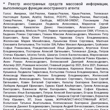
* Реестр иностранных средств массовой информации,
выполняющих функции иностранного агента:
Голос Америки, Idel.Реалии, Кавказ.Реалии, Крым.Реалии, Телеканал
Настоящее Время, Azatliq Radiosi, PCE/PC, Сибирь.Реалии, Фактограф,
Север.Реалии, Радио Свобода, MEDIUM-ORIENT, Пономарев Лев
Александрович, Савицкая Людмила Алексеевна, Маркелов Сергей
Евгеньевич, Камалягин Денис Николаевич, Апахончич Дарья
Александровна, Medusa Project, Первое антикоррупционное СМИ, VTimes.io,
Баданин Роман Сергеевич, Гликин Максим Александрович, Маняхин Петр
Борисович, Ярош Юлия Петровна, Чуракова Ольга Владимировна,
Железнова Мария Михайловна, Лукьянова Юлия Сергеевна, Маетная
Елизавета Витальевна, The Insider SIA, Рубин Михаил Аркадьевич, Гройсман
Софья Романовна, Рождественский Илья Дмитриевич, Апухтина Юлия
Владимировна, Постернак Алексей Евгеньевич, Телеканал Дождь, Петров
Степан Юрьевич, Istories fonds, Шмагун Олеся Валентиновна, Мароховская
Алеся Алексеевна, Долинина Ирина Николаевна, Шлейнов Роман Юрьевич,
Анин Роман Александрович, Великовский Дмитрий Александрович,
Альтаир 2021, Ромашки монолит, Главный редактор 2021, Вега 2021, Важные
иноагенты, Каткова Вероника Вячеславовна, Карезина Инна Павловна,
Кузьмина Людмила Гавриловна, Костылева Полина Владимировна, Лютов
Александр Иванович, Жилкин Владимир Владимирович, Жилинский
Владимир Александрович, Тихонов Михаил Сергеевич, Пискунов Сергей
Евгеньевич, Ковин Виталий Сергеевич, Кильтау Екатерина Викторовна,
Любарев Аркадий Ефимович, Гурман Юрий Альбертович, Грезев Александр
Викторович, Важенков Артем Валерьевич, Иванова София Юрьевна,
Пигалкин Илья Валерьевич, Петров Алексей Викторович, Егоров Владимир
Владимирович, Гусев Андрей Юрьевич, Смирнов Сергей Сергеевич, Верзилов
Петр Юрьевич, ЗП, Зона права, ЖУРНАЛИСТ-ИНОСТРАННЫЙ АГЕНТ,
Вольтская Татьяна Анатольевна, Клепиковская Екатерина Дмитриевна,
Сотников Даниил Владимирович, Захаров Андрей Вячеславович, Симонов
Евгений Алексеевич, Сурначева Елизавета Дмитриевна, Соловьева Елена