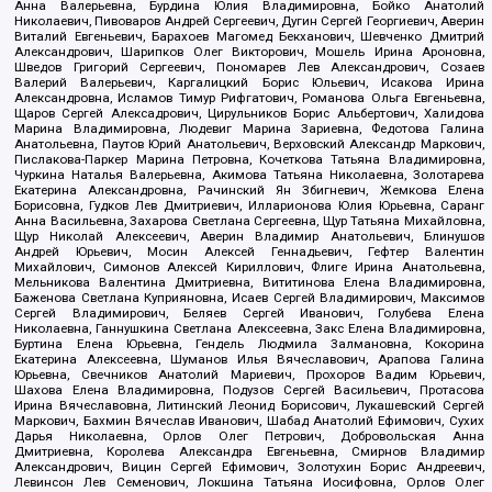
Анна Валерьевна, Бурдина Юлия Владимировна, Бойко Анатолий
Николаевич, Пивоваров Андрей Сергеевич, Дугин Сергей Георгиевич, Аверин
Виталий Евгеньевич, Барахоев Магомед Бекханович, Шевченко Дмитрий
Александрович, Шарипков Олег Викторович, Мошель Ирина Ароновна,
Шведов Григорий Сергеевич, Пономарев Лев Александрович, Созаев
Валерий Валерьевич, Каргалицкий Борис Юльевич, Исакова Ирина
Александровна, Исламов Тимур Рифгатович, Романова Ольга Евгеньевна,
Щаров Сергей Алексадрович, Цирульников Борис Альбертович, Халидова
Марина Владимировна, Людевиг Марина Зариевна, Федотова Галина
Анатольевна, Паутов Юрий Анатольевич, Верховский Александр Маркович,
Пислакова-Паркер Марина Петровна, Кочеткова Татьяна Владимировна,
Чуркина Наталья Валерьевна, Акимова Татьяна Николаевна, Золотарева
Екатерина Александровна, Рачинский Ян Збигневич, Жемкова Елена
Борисовна, Гудков Лев Дмитриевич, Илларионова Юлия Юрьевна, Саранг
Анна Васильевна, Захарова Светлана Сергеевна, Щур Татьяна Михайловна,
Щур Николай Алексеевич, Аверин Владимир Анатольевич, Блинушов
Андрей Юрьевич, Мосин Алексей Геннадьевич, Гефтер Валентин
Михайлович, Симонов Алексей Кириллович, Флиге Ирина Анатольевна,
Мельникова Валентина Дмитриевна, Вититинова Елена Владимировна,
Баженова Светлана Куприяновна, Исаев Сергей Владимирович, Максимов
Сергей Владимирович, Беляев Сергей Иванович, Голубева Елена
Николаевна, Ганнушкина Светлана Алексеевна, Закс Елена Владимировна,
Буртина Елена Юрьевна, Гендель Людмила Залмановна, Кокорина
Екатерина Алексеевна, Шуманов Илья Вячеславович, Арапова Галина
Юрьевна, Свечников Анатолий Мариевич, Прохоров Вадим Юрьевич,
Шахова Елена Владимировна, Подузов Сергей Васильевич, Протасова
Ирина Вячеславовна, Литинский Леонид Борисович, Лукашевский Сергей
Маркович, Бахмин Вячеслав Иванович, Шабад Анатолий Ефимович, Сухих
Дарья Николаевна, Орлов Олег Петрович, Добровольская Анна
Дмитриевна, Королева Александра Евгеньевна, Смирнов Владимир
Александрович, Вицин Сергей Ефимович, Золотухин Борис Андреевич,
Левинсон Лев Семенович, Локшина Татьяна Иосифовна, Орлов Олег