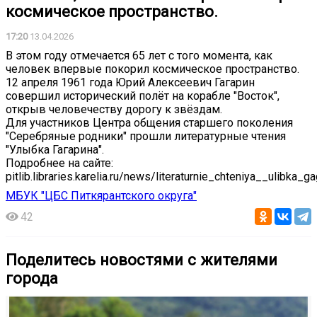
космическое пространство.
17:20
13.04.2026
В этом году отмечается 65 лет с того момента, как
человек впервые покорил космическое пространство.
12 апреля 1961 года Юрий Алексеевич Гагарин
совершил исторический полёт на корабле "Восток",
открыв человечеству дорогу к звёздам.
Для участников Центра общения старшего поколения
"Серебряные родники" прошли литературные чтения
"Улыбка Гагарина".
Подробнее на сайте:
pitlib.libraries.karelia.ru/news/literaturnie_chteniya__ulibka_g
МБУК "ЦБС Питкярантского округа"
42
Поделитесь новостями с жителями
города