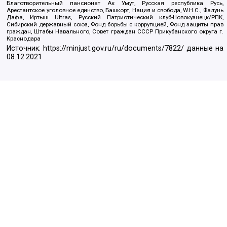
Благотворительный пансионат Ак Умут, Русская республика Русь,
Арестантское уголовное единство, Башкорт, Нация и свобода, W.H.С., Фалунь
Дафа, Иртыш Ultras, Русский Патриотический клуб-Новокузнецк/РПК,
Сибирский державный союз, Фонд борьбы с коррупцией, Фонд защиты прав
граждан, Штабы Навального, Совет граждан СССР Прикубанского округа г.
Краснодара
Источник:
https://minjust.gov.ru/ru/documents/7822/
данные на
08.12.2021