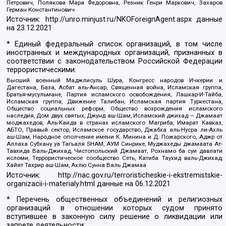
Петрович, Полякова Мара Федоровна, Резник Генри Маркович, Захаров
Герман Константинович
Источник:
http://unro.minjust.ru/NKOForeignAgent.aspx
данные
на
23.12.2021
* Единый федеральный список организаций, в том числе
иностранных и международных организаций, признанных в
соответствии с законодательством Российской Федерации
террористическими:
Высший военный Маджлисуль Шура, Конгресс народов Ичкерии и
Дагестана, База, Асбат аль-Ансар, Священная война, Исламская группа,
Братья-мусульмане, Партия исламского освобождения, Лашкар-И-Тайба,
Исламская группа, Движение Талибан, Исламская партия Туркестана,
Общество социальных реформ, Общество возрождения исламского
наследия, Дом двух святых, Джунд аш-Шам, Исламский джихад – Джамаат
моджахедов, Аль-Каида в странах исламского Магриба, Имарат Кавказ,
АБТО, Правый сектор, Исламское государство, Джабха аль-Нусра ли-Ахль
аш-Шам, Народное ополчение имени К. Минина и Д. Пожарского, Аджр от
Аллаха Субхану уа Тагьаля SHAM, АУМ Синрике, Муджахеды джамаата Ат-
Тавхида Валь-Джихад, Чистопольский Джамаат, Рохнамо ба суи давлати
исломи, Террористическое сообщество Сеть, Катиба Таухид валь-Джихад,
Хайят Тахрир аш-Шам, Ахлю Сунна Валь Джамаа
Источник:
http://nac.gov.ru/terroristicheskie-i-ekstremistskie-
organizacii-i-materialy.html
данные на
06.12.2021
* Перечень общественных объединений и религиозных
организаций в отношении которых судом принято
вступившее в законную силу решение о ликвидации или
запрете деятельности: