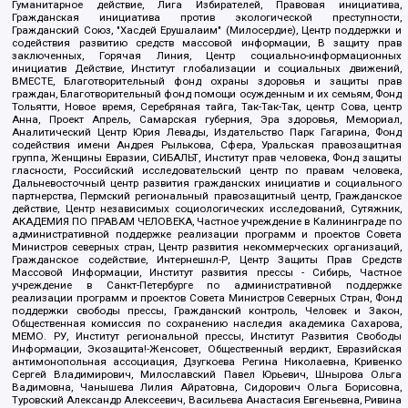
Гуманитарное действие, Лига Избирателей, Правовая инициатива,
Гражданская инициатива против экологической преступности,
Гражданский Союз, "Хасдей Ерушалаим" (Милосердие), Центр поддержки и
содействия развитию средств массовой информации, В защиту прав
заключенных, Горячая Линия, Центр социально-информационных
инициатив Действие, Институт глобализации и социальных движений,
ВМЕСТЕ, Благотворительный фонд охраны здоровья и защиты прав
граждан, Благотворительный фонд помощи осужденным и их семьям, Фонд
Тольятти, Новое время, Серебряная тайга, Так-Так-Так, центр Сова, центр
Анна, Проект Апрель, Самарская губерния, Эра здоровья, Мемориал,
Аналитический Центр Юрия Левады, Издательство Парк Гагарина, Фонд
содействия имени Андрея Рылькова, Сфера, Уральская правозащитная
группа, Женщины Евразии, СИБАЛЬТ, Институт прав человека, Фонд защиты
гласности, Российский исследовательский центр по правам человека,
Дальневосточный центр развития гражданских инициатив и социального
партнерства, Пермский региональный правозащитный центр, Гражданское
действие, Центр независимых социологических исследований, Сутяжник,
АКАДЕМИЯ ПО ПРАВАМ ЧЕЛОВЕКА, Частное учреждение в Калининграде по
административной поддержке реализации программ и проектов Совета
Министров северных стран, Центр развития некоммерческих организаций,
Гражданское содействие, Интернешнл-Р, Центр Защиты Прав Средств
Массовой Информации, Институт развития прессы - Сибирь, Частное
учреждение в Санкт-Петербурге по административной поддержке
реализации программ и проектов Совета Министров Северных Стран, Фонд
поддержки свободы прессы, Гражданский контроль, Человек и Закон,
Общественная комиссия по сохранению наследия академика Сахарова,
МЕМО. РУ, Институт региональной прессы, Институт Развития Свободы
Информации, Экозащита!-Женсовет, Общественный вердикт, Евразийская
антимонопольная ассоциация, Дзугкоева Регина Николаевна, Кривенко
Сергей Владимирович, Милославский Павел Юрьевич, Шнырова Ольга
Вадимовна, Чанышева Лилия Айратовна, Сидорович Ольга Борисовна,
Туровский Александр Алексеевич, Васильева Анастасия Евгеньевна, Ривина