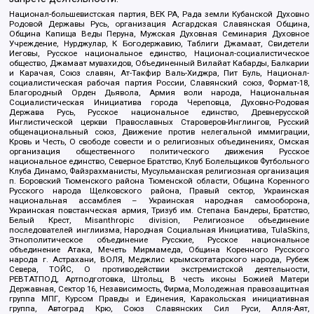
Национал-большевистская партия, ВЕК РА, Рада земли Кубанской Духовно
Родовой Державы Русь, организация Асгардская Славянская Община,
Община Капища Веды Перуна, Мужская Духовная Семинария Духовное
Учреждение, Нурджулар, К Богодержавию, Таблиги Джамаат, Свидетели
Иеговы, Русское национальное единство, Национал-социалистическое
общество, Джамаат мувахидов, Объединенный Вилайат Кабарды, Балкарии
и Карачая, Союз славян, Ат-Такфир Валь-Хиджра, Пит Буль, Национал-
социалистическая рабочая партия России, Славянский союз, Формат-18,
Благородный Орден Дьявола, Армия воли народа, Национальная
Социалистическая Инициатива города Череповца, Духовно-Родовая
Держава Русь, Русское национальное единство, Древнерусской
Инглистической церкви Православных Староверов-Инглингов, Русский
общенациональный союз, Движение против нелегальной иммиграции,
Кровь и Честь, О свободе совести и о религиозных объединениях, Омская
организация общественного политического движения Русское
национальное единство, Северное Братство, Клуб Болельщиков Футбольного
Клуба Динамо, Файзрахманисты, Мусульманская религиозная организация
п. Боровский Тюменского района Тюменской области, Община Коренного
Русского народа Щелковского района, Правый сектор, Украинская
национальная ассамблея – Украинская народная самооборона,
Украинская повстанческая армия, Тризуб им. Степана Бандеры, Братство,
Белый Крест, Misanthropic division, Религиозное объединение
последователей инглиизма, Народная Социальная Инициатива, TulaSkins,
Этнополитическое объединение Русские, Русское национальное
объединение Атака, Мечеть Мирмамеда, Община Коренного Русского
народа г. Астрахани, ВОЛЯ, Меджлис крымскотатарского народа, Рубеж
Севера, ТОЙС, О противодействии экстремистской деятельности,
РЕВТАТПОД, Артподготовка, Штольц, В честь иконы Божией Матери
Державная, Сектор 16, Независимость, Фирма, Молодежная правозащитная
группа МПГ, Курсом Правды и Единения, Каракольская инициативная
группа, Автоград Крю, Союз Славянских Сил Руси, Алля-Аят,