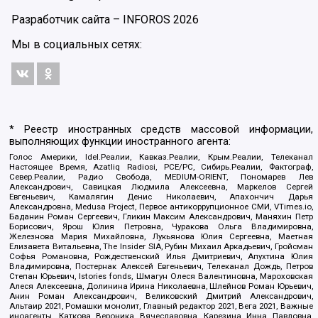
Разработчик сайта –
INFOROS
2026
Мы в социальных сетях:
* Реестр иностранных средств массовой информации,
выполняющих функции иностранного агента:
Голос Америки, Idel.Реалии, Кавказ.Реалии, Крым.Реалии, Телеканал
Настоящее Время, Azatliq Radiosi, PCE/PC, Сибирь.Реалии, Фактограф,
Север.Реалии, Радио Свобода, MEDIUM-ORIENT, Пономарев Лев
Александрович, Савицкая Людмила Алексеевна, Маркелов Сергей
Евгеньевич, Камалягин Денис Николаевич, Апахончич Дарья
Александровна, Medusa Project, Первое антикоррупционное СМИ, VTimes.io,
Баданин Роман Сергеевич, Гликин Максим Александрович, Маняхин Петр
Борисович, Ярош Юлия Петровна, Чуракова Ольга Владимировна,
Железнова Мария Михайловна, Лукьянова Юлия Сергеевна, Маетная
Елизавета Витальевна, The Insider SIA, Рубин Михаил Аркадьевич, Гройсман
Софья Романовна, Рождественский Илья Дмитриевич, Апухтина Юлия
Владимировна, Постернак Алексей Евгеньевич, Телеканал Дождь, Петров
Степан Юрьевич, Istories fonds, Шмагун Олеся Валентиновна, Мароховская
Алеся Алексеевна, Долинина Ирина Николаевна, Шлейнов Роман Юрьевич,
Анин Роман Александрович, Великовский Дмитрий Александрович,
Альтаир 2021, Ромашки монолит, Главный редактор 2021, Вега 2021, Важные
иноагенты, Каткова Вероника Вячеславовна, Карезина Инна Павловна,