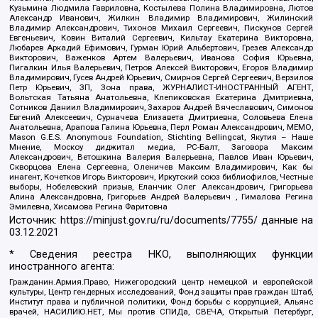
Кузьмина Людмила Гавриловна, Костылева Полина Владимировна, Лютов
Александр Иванович, Жилкин Владимир Владимирович, Жилинский
Владимир Александрович, Тихонов Михаил Сергеевич, Пискунов Сергей
Евгеньевич, Ковин Виталий Сергеевич, Кильтау Екатерина Викторовна,
Любарев Аркадий Ефимович, Гурман Юрий Альбертович, Грезев Александр
Викторович, Важенков Артем Валерьевич, Иванова София Юрьевна,
Пигалкин Илья Валерьевич, Петров Алексей Викторович, Егоров Владимир
Владимирович, Гусев Андрей Юрьевич, Смирнов Сергей Сергеевич, Верзилов
Петр Юрьевич, ЗП, Зона права, ЖУРНАЛИСТ-ИНОСТРАННЫЙ АГЕНТ,
Вольтская Татьяна Анатольевна, Клепиковская Екатерина Дмитриевна,
Сотников Даниил Владимирович, Захаров Андрей Вячеславович, Симонов
Евгений Алексеевич, Сурначева Елизавета Дмитриевна, Соловьева Елена
Анатольевна, Арапова Галина Юрьевна, Перл Роман Александрович, МЕМО,
Mason G.E.S. Anonymous Foundation, Stichting Bellingcat, Якутия – Наше
Мнение, Москоу диджитал медиа, РС-Балт, Заговора Максим
Александрович, Ветошкина Валерия Валерьевна, Павлов Иван Юрьевич,
Скворцова Елена Сергеевна, Оленичев Максим Владимирович, Как бы
инагент, Кочетков Игорь Викторович, Иркутский союз библиофилов, Честные
выборы, Нобелевский призыв, Еланчик Олег Александрович, Григорьева
Алина Александровна, Григорьев Андрей Валерьевич , Гималова Регина
Эмилевна, Хисамова Регина Фаритовна
Источник:
https://minjust.gov.ru/ru/documents/7755/
данные на
03.12.2021
* Сведения реестра НКО, выполняющих функции
иностранного агента:
Гражданин.Армия.Право, Нижегородский центр немецкой и европейской
культуры, Центр гендерных исследований, Фонд защиты прав граждан Штаб,
Институт права и публичной политики, Фонд борьбы с коррупцией, Альянс
врачей, НАСИЛИЮ.НЕТ, Мы против СПИДа, СВЕЧА, Открытый Петербург,