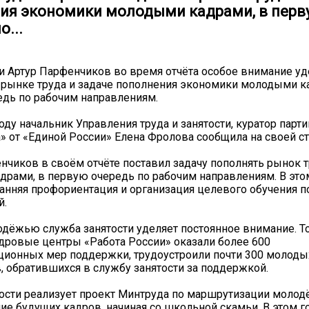
ия экономики молодыми кадрами, в перв
о...
и Артур Парфенчиков во время отчёта особое внимание уд
рынке труда и задаче пополнения экономики молодыми к
дь по рабочим направлениям.
оду начальник Управления труда и занятости, куратор парт
» от «Единой России» Елена Фролова сообщила на своей ст
енчиков в своём отчёте поставил задачу пополнять рынок 
рами, в первую очередь по рабочим направлениям. В эт
ранняя профориентация и организация целевого обучения п
й.
одёжью служба занятости уделяет постоянное внимание. То
адровые центры «Работа России» оказали более 600
ционных мер поддержки, трудоустроили почти 300 молоды
, обратившихся в службу занятости за поддержкой.
ости реализует проект Минтруда по маршрутизации молод
е будущих кадров, начиная со школьной скамьи. В этом г