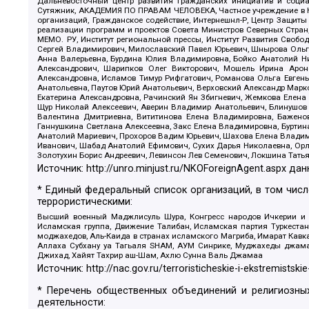
Дальневосточный центр развития гражданских инициатив и социа
Сутяжник, АКАДЕМИЯ ПО ПРАВАМ ЧЕЛОВЕКА, Частное учреждение в Ка
организаций, Гражданское содействие, Интернешнл-Р, Центр Защиты
реализации программ и проектов Совета Министров Северных Стран
МЕМО. РУ, Институт региональной прессы, Институт Развития Своб
Сергей Владимирович, Милославский Павел Юрьевич, Шнырова Ольга
Анна Валерьевна, Бурдина Юлия Владимировна, Бойко Анатолий Ник
Александрович, Шарипков Олег Викторович, Мошель Ирина Ароно
Александровна, Исламов Тимур Рифгатович, Романова Ольга Евгень
Анатольевна, Паутов Юрий Анатольевич, Верховский Александр Марк
Екатерина Александровна, Рачинский Ян Збигневич, Жемкова Елена 
Щур Николай Алексеевич, Аверин Владимир Анатольевич, Блинушов 
Валентина Дмитриевна, Вититинова Елена Владимировна, Баженов
Ганнушкина Светлана Алексеевна, Закс Елена Владимировна, Буртин
Анатолий Мариевич, Прохоров Вадим Юрьевич, Шахова Елена Владими
Иванович, Шабад Анатолий Ефимович, Сухих Дарья Николаевна, Орл
Золотухин Борис Андреевич, Левинсон Лев Семенович, Локшина Тать
Источник:
http://unro.minjust.ru/NKOForeignAgent.aspx
дан
* Единый федеральный список организаций, в том чис
террористическими:
Высший военный Маджлисуль Шура, Конгресс народов Ичкерии и Да
Исламская группа, Движение Талибан, Исламская партия Туркест
моджахедов, Аль-Каида в странах исламского Магриба, Имарат Кавка
Аллаха Субхану уа Тагьаля SHAM, АУМ Синрике, Муджахеды джамаа
Джихад, Хайят Тахрир аш-Шам, Ахлю Сунна Валь Джамаа
Источник:
http://nac.gov.ru/terroristicheskie-i-ekstremistskie
* Перечень общественных объединений и религиозных
деятельности: