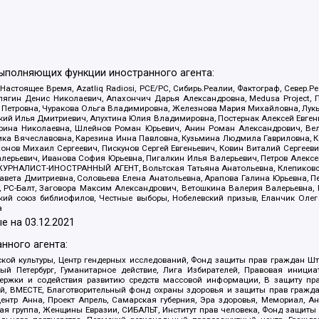
выполняющих функции иностранного агента:
 Настоящее Время, Azatliq Radiosi, PCE/PC, Сибирь.Реалии, Фактограф, Север
ягин Денис Николаевич, Апахончич Дарья Александровна, Medusa Project, П
етровна, Чуракова Ольга Владимировна, Железнова Мария Михайловна, Лукьян
й Илья Дмитриевич, Апухтина Юлия Владимировна, Постернак Алексей Евгеньев
рина Николаевна, Шлейнов Роман Юрьевич, Анин Роман Александрович, Вел
оника Вячеславовна, Карезина Инна Павловна, Кузьмина Людмила Гавриловна
ов Михаил Сергеевич, Пискунов Сергей Евгеньевич, Ковин Виталий Сергеевич
алерьевич, Иванова София Юрьевна, Пигалкин Илья Валерьевич, Петров Алексе
а, ЖУРНАЛИСТ-ИНОСТРАННЫЙ АГЕНТ, Вольтская Татьяна Анатольевна, Клепиков
авета Дмитриевна, Соловьева Елена Анатольевна, Арапова Галина Юрьевна, П
иа, РС-Балт, Заговора Максим Александрович, Ветошкина Валерия Валерьевна
ский союз библиофилов, Честные выборы, Нобелевский призыв, Еланчик Олег
а
е на
03.12.2021
нного агента:
ой культуры, Центр гендерных исследований, Фонд защиты прав граждан Шта
 Петербург, Гуманитарное действие, Лига Избирателей, Правовая инициат
держки и содействия развитию средств массовой информации, В защиту п
ий, ВМЕСТЕ, Благотворительный фонд охраны здоровья и защиты прав граж
, центр Анна, Проект Апрель, Самарская губерния, Эра здоровья, Мемориал,
я группа, Женщины Евразии, СИБАЛЬТ, Институт прав человека, Фонд защиты 