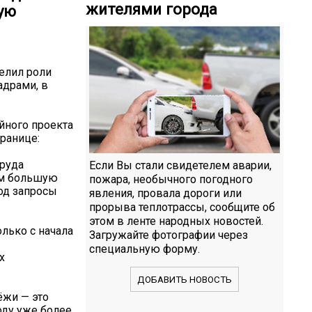
жителями города
ую
елил роли
адрами, в
ийного проекта
ранице:
труда
Если Вы стали свидетелем аварии,
ом большую
пожара, необычного погодного
од запросы
явления, провала дороги или
прорыва теплотрассы, сообщите об
этом в ленте народных новостей.
лько с начала
Загружайте фотографии через
специальную форму.
х
ДОБАВИТЬ НОВОСТЬ
ёжи — это
оду уже более