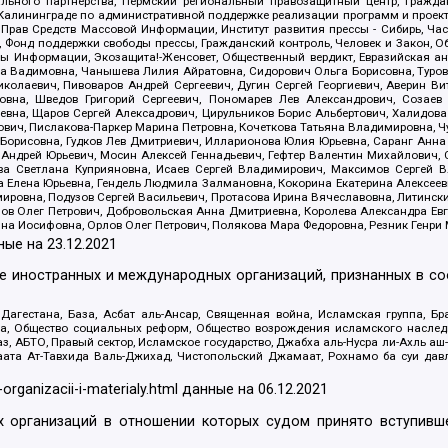
льного партнерства, Пермский региональный правозащитный центр, Граждан
лининграде по административной поддержке реализации программ и проекто
 Прав Средств Массовой Информации, Институт развития прессы - Сибирь, Ча
, Фонд поддержки свободы прессы, Гражданский контроль, Человек и Закон, 
оды Информации, Экозащита!-Женсовет, Общественный вердикт, Евразийская а
 Вадимовна, Чанышева Лилия Айратовна, Сидорович Ольга Борисовна, Туровс
олаевич, Пивоваров Андрей Сергеевич, Дугин Сергей Георгиевич, Аверин В
вна, Шведов Григорий Сергеевич, Пономарев Лев Александрович, Созаев
евна, Щаров Сергей Алексадрович, Цирульников Борис Альбертович, Халидо
ович, Пислакова-Паркер Марина Петровна, Кочеткова Татьяна Владимировна, Ч
Борисовна, Гудков Лев Дмитриевич, Илларионова Юлия Юрьевна, Саранг Анна
Андрей Юрьевич, Мосин Алексей Геннадьевич, Гефтер Валентин Михайлович,
а Светлана Куприяновна, Исаев Сергей Владимирович, Максимов Сергей Вл
а Елена Юрьевна, Гендель Людмила Залмановна, Кокорина Екатерина Алексее
ровна, Подузов Сергей Васильевич, Протасова Ирина Вячеславовна, Литинск
ов Олег Петрович, Добровольская Анна Дмитриевна, Королева Александра Ев
яна Иосифовна, Орлов Олег Петрович, Полякова Мара Федоровна, Резник Генри
ные на
23.12.2021
ле иностранных и международных организаций, признанных в с
гестана, База, Асбат аль-Ансар, Священная война, Исламская группа, Бра
ана, Общество социальных реформ, Общество возрождения исламского насле
з, АБТО, Правый сектор, Исламское государство, Джабха аль-Нусра ли-Ахль а
та Ат-Тавхида Валь-Джихад, Чистопольский Джамаат, Рохнамо ба суи давлат
-organizacii-i-materialy.html
данные на
06.12.2021
 организаций в отношении которых судом принято вступивше