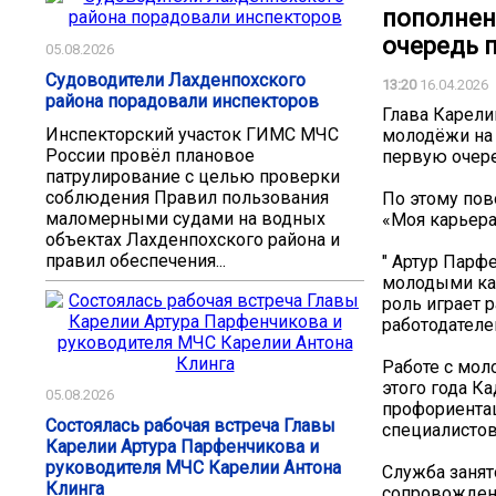
пополнен
очередь п
05.08.2026
Судоводители Лахденпохского
13:20
16.04.2026
района порадовали инспекторов
Глава Карели
Инспекторский участок ГИМС МЧС
молодёжи на 
России провёл плановое
первую очере
патрулирование с целью проверки
соблюдения Правил пользования
По этому пов
маломерными судами на водных
«Моя карьера
объектах Лахденпохского района и
правил обеспечения...
" Артур Парф
молодыми кад
роль играет 
работодателе
Работе с мол
этого года К
05.08.2026
профориента
Состоялась рабочая встреча Главы
специалистов
Карелии Артура Парфенчикова и
руководителя МЧС Карелии Антона
Служба занят
Клинга
сопровождени