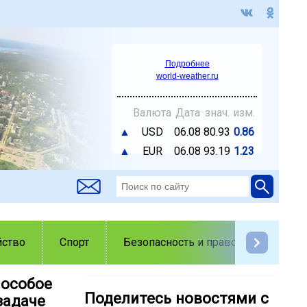
Подробнее
world-weather.ru
Валюта
Дата
знач.
изм.
▲
USD
06.08
80.93
0.86
▲
EUR
06.08
93.19
1.23
йство
Спорт
Безопасность и правопорядок
 особое
Поделитесь новостями с
задаче