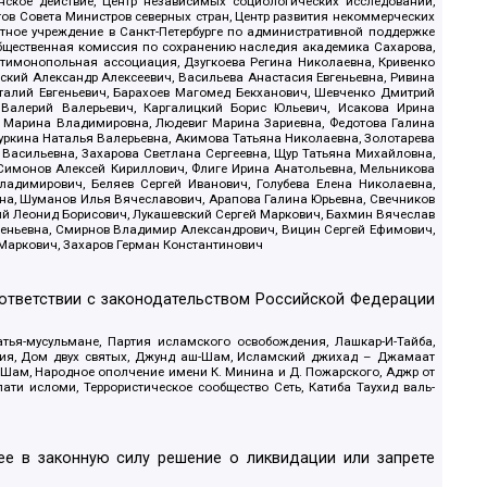
ское действие, Центр независимых социологических исследований,
в Совета Министров северных стран, Центр развития некоммерческих
стное учреждение в Санкт-Петербурге по административной поддержке
Общественная комиссия по сохранению наследия академика Сахарова,
нтимонопольная ассоциация, Дзугкоева Регина Николаевна, Кривенко
кий Александр Алексеевич, Васильева Анастасия Евгеньевна, Ривина
италий Евгеньевич, Барахоев Магомед Бекханович, Шевченко Дмитрий
 Валерий Валерьевич, Каргалицкий Борис Юльевич, Исакова Ирина
ва Марина Владимировна, Людевиг Марина Зариевна, Федотова Галина
уркина Наталья Валерьевна, Акимова Татьяна Николаевна, Золотарева
 Васильевна, Захарова Светлана Сергеевна, Щур Татьяна Михайловна,
 Симонов Алексей Кириллович, Флиге Ирина Анатольевна, Мельникова
адимирович, Беляев Сергей Иванович, Голубева Елена Николаевна,
вна, Шуманов Илья Вячеславович, Арапова Галина Юрьевна, Свечников
ий Леонид Борисович, Лукашевский Сергей Маркович, Бахмин Вячеслав
геньевна, Смирнов Владимир Александрович, Вицин Сергей Ефимович,
 Маркович, Захаров Герман Константинович
оответствии с законодательством Российской Федерации
тья-мусульмане, Партия исламского освобождения, Лашкар-И-Тайба,
дия, Дом двух святых, Джунд аш-Шам, Исламский джихад – Джамаат
ш-Шам, Народное ополчение имени К. Минина и Д. Пожарского, Аджр от
и исломи, Террористическое сообщество Сеть, Катиба Таухид валь-
е в законную силу решение о ликвидации или запрете