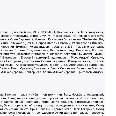
.Реалии, Радио Свобода, MEDIUM-ORIENT, Пономарев Лев Александрович,
ервое антикоррупционное СМИ, VTimes.io, Баданин Роман Сергеевич,
ова Юлия Сергеевна, Маетная Елизавета Витальевна, The Insider SIA,
ич, Телеканал Дождь, Петров Степан Юрьевич, Istories fonds, Шмагун
иковский Дмитрий Александрович, Альтаир 2021, Ромашки монолит,
, Костылева Полина Владимировна, Лютов Александр Иванович, Жилкин
, Кильтау Екатерина Викторовна, Любарев Аркадий Ефимович, Гурман
й Викторович, Егоров Владимир Владимирович, Гусев Андрей Юрьевич,
ская Екатерина Дмитриевна, Сотников Даниил Владимирович, Захаров
ерл Роман Александрович, МЕМО, Mason G.E.S. Anonymous Foundation,
, Павлов Иван Юрьевич, Скворцова Елена Сергеевна, Оленичев Максим
 Александрович, Григорьева Алина Александровна, Григорьев Андрей
б, Институт права и публичной политики, Фонд борьбы с коррупцией,
ива, Гражданская инициатива против экологической преступности,
рав заключенных, Горячая Линия, Центр социально-информационных
дан, Благотворительный фонд помощи осужденным и их семьям, Фонд
 Аналитический Центр Юрия Левады, Издательство Парк Гагарина, Фонд
гласности, Российский исследовательский центр по правам человека,