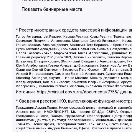
Показать баннерные места
* Реестр иностранных средств массовой информации, 
Голос Америки, Idel.Реалии, Кавказ.Реалии, Крым.Реалии, Телеканал
Савицкая Людмила Алексеевна, Маркелов Сергей Евгеньевич, Камал
Гликин Максим Александрович, Маняхин Петр Борисович, Ярош Юлия П
Рубин Михаил Аркадьевич, Гройсман Софья Романовна, Рождественски
Олеся Валентиновна, Мароховская Алеся Алексеевна, Долинина И
Главный редактор 2021, Вега 2021, Важные иноагенты, Каткова Вер
Владимир Владимирович, Жилинский Владимир Александрович, Тихон
Юрий Альбертович, Грезев Александр Викторович, Важенков Артем В
Смирнов Сергей Сергеевич, Верзилов Петр Юрьевич, ЗП, Зона прав
Андрей Вячеславович, Симонов Евгений Алексеевич, Сурначева Елиз
Stichting Bellingcat, Якутия – Наше Мнение, Москоу диджитал мед
Владимирович, Как бы инагент, Кочетков Игорь Викторович, Иркут
Валерьевич , Гималова Регина Эмилевна, Хисамова Регина Фаритовн
Источник:
https://minjust.gov.ru/ru/documents/7755/
данны
* Сведения реестра НКО, выполняющих функции иностра
Гражданин.Армия.Право, Нижегородский центр немецкой и европейск
Альянс врачей, НАСИЛИЮ.НЕТ, Мы против СПИДа, СВЕЧА, Открытый
Гражданский Союз, "Хасдей Ерушалаим" (Милосердие), Центр под
инициатив Действие, Институт глобализации и социальных движен
Тольятти, Новое время, Серебряная тайга, Так-Так-Так, центр Сова
содействия имени Андрея Рылькова, Сфера, Уральская правозащитна