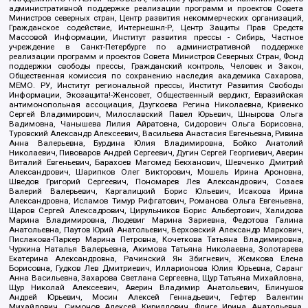
административной поддержке реализации программ и проектов Совета
Министров северных стран, Центр развития некоммерческих организаций,
Гражданское содействие, Интернешнл-Р, Центр Защиты Прав Средств
Массовой Информации, Институт развития прессы - Сибирь, Частное
учреждение в Санкт-Петербурге по административной поддержке
реализации программ и проектов Совета Министров Северных Стран, Фонд
поддержки свободы прессы, Гражданский контроль, Человек и Закон,
Общественная комиссия по сохранению наследия академика Сахарова,
МЕМО. РУ, Институт региональной прессы, Институт Развития Свободы
Информации, Экозащита!-Женсовет, Общественный вердикт, Евразийская
антимонопольная ассоциация, Дзугкоева Регина Николаевна, Кривенко
Сергей Владимирович, Милославский Павел Юрьевич, Шнырова Ольга
Вадимовна, Чанышева Лилия Айратовна, Сидорович Ольга Борисовна,
Туровский Александр Алексеевич, Васильева Анастасия Евгеньевна, Ривина
Анна Валерьевна, Бурдина Юлия Владимировна, Бойко Анатолий
Николаевич, Пивоваров Андрей Сергеевич, Дугин Сергей Георгиевич, Аверин
Виталий Евгеньевич, Барахоев Магомед Бекханович, Шевченко Дмитрий
Александрович, Шарипков Олег Викторович, Мошель Ирина Ароновна,
Шведов Григорий Сергеевич, Пономарев Лев Александрович, Созаев
Валерий Валерьевич, Каргалицкий Борис Юльевич, Исакова Ирина
Александровна, Исламов Тимур Рифгатович, Романова Ольга Евгеньевна,
Щаров Сергей Алексадрович, Цирульников Борис Альбертович, Халидова
Марина Владимировна, Людевиг Марина Зариевна, Федотова Галина
Анатольевна, Паутов Юрий Анатольевич, Верховский Александр Маркович,
Пислакова-Паркер Марина Петровна, Кочеткова Татьяна Владимировна,
Чуркина Наталья Валерьевна, Акимова Татьяна Николаевна, Золотарева
Екатерина Александровна, Рачинский Ян Збигневич, Жемкова Елена
Борисовна, Гудков Лев Дмитриевич, Илларионова Юлия Юрьевна, Саранг
Анна Васильевна, Захарова Светлана Сергеевна, Щур Татьяна Михайловна,
Щур Николай Алексеевич, Аверин Владимир Анатольевич, Блинушов
Андрей Юрьевич, Мосин Алексей Геннадьевич, Гефтер Валентин
Михайлович, Симонов Алексей Кириллович, Флиге Ирина Анатольевна,