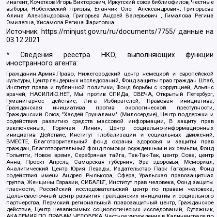
инагент, Кочетков Игорь Викторович, Иркутский союз библиофилов, Честные
выборы, Нобелевский призыв, Еланчик Олег Александрович, Григорьева
Алина Александровна, Григорьев Андрей Валерьевич , Гималова Регина
Эмилевна, Хисамова Регина Фаритовна
Источник:
https://minjust.gov.ru/ru/documents/7755/
данные на
03.12.2021
* Сведения реестра НКО, выполняющих функции
иностранного агента:
Гражданин.Армия.Право, Нижегородский центр немецкой и европейской
культуры, Центр гендерных исследований, Фонд защиты прав граждан Штаб,
Институт права и публичной политики, Фонд борьбы с коррупцией, Альянс
врачей, НАСИЛИЮ.НЕТ, Мы против СПИДа, СВЕЧА, Открытый Петербург,
Гуманитарное действие, Лига Избирателей, Правовая инициатива,
Гражданская инициатива против экологической преступности,
Гражданский Союз, "Хасдей Ерушалаим" (Милосердие), Центр поддержки и
содействия развитию средств массовой информации, В защиту прав
заключенных, Горячая Линия, Центр социально-информационных
инициатив Действие, Институт глобализации и социальных движений,
ВМЕСТЕ, Благотворительный фонд охраны здоровья и защиты прав
граждан, Благотворительный фонд помощи осужденным и их семьям, Фонд
Тольятти, Новое время, Серебряная тайга, Так-Так-Так, центр Сова, центр
Анна, Проект Апрель, Самарская губерния, Эра здоровья, Мемориал,
Аналитический Центр Юрия Левады, Издательство Парк Гагарина, Фонд
содействия имени Андрея Рылькова, Сфера, Уральская правозащитная
группа, Женщины Евразии, СИБАЛЬТ, Институт прав человека, Фонд защиты
гласности, Российский исследовательский центр по правам человека,
Дальневосточный центр развития гражданских инициатив и социального
партнерства, Пермский региональный правозащитный центр, Гражданское
действие, Центр независимых социологических исследований, Сутяжник,
АКАДЕМИЯ ПО ПРАВАМ ЧЕЛОВЕКА, Частное учреждение в Калининграде по