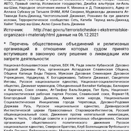
АБТО, Правый сектор, Исламское государство, Джабха аль-Нусра ли-Ахль
аш-Шам, Народное ополчение имени К. Минина и Д. Пожарского, Аджр от
Аллаха Субхану уа Тагьаля SHAM, АУМ Синрике, Муджахеды джамаата Ат-
Тавхида Валь-Джихад, Чистопольский Джамаат, Рохнамо ба суи давлати
исломи, Террористическое сообщество Сеть, Катиба Таухид валь-Джихад,
Хайят Тахрир аш-Шам, Ахлю Сунна Валь Джамаа
Источник:
http://nac.gov.ru/terroristicheskie-i-ekstremistskie-
organizacii-i-materialy.html
данные на
06.12.2021
* Перечень общественных объединений и религиозных
организаций в отношении которых судом принято
вступившее в законную силу решение о ликвидации или
запрете деятельности:
Национал-большевистская партия, ВЕК РА, Рада земли Кубанской Духовно
Родовой Державы Русь, организация Асгардская Славянская Община,
Община Капища Веды Перуна, Мужская Духовная Семинария Духовное
Учреждение, Нурджулар, К Богодержавию, Таблиги Джамаат, Свидетели
Иеговы, Русское национальное единство, Национал-социалистическое
общество, Джамаат мувахидов, Объединенный Вилайат Кабарды, Балкарии
и Карачая, Союз славян, Ат-Такфир Валь-Хиджра, Пит Буль, Национал-
социалистическая рабочая партия России, Славянский союз, Формат-18,
Благородный Орден Дьявола, Армия воли народа, Национальная
Социалистическая Инициатива города Череповца, Духовно-Родовая
Держава Русь, Русское национальное единство, Древнерусской
Инглистической церкви Православных Староверов-Инглингов, Русский
общенациональный союз, Движение против нелегальной иммиграции,
Кровь и Честь, О свободе совести и о религиозных объединениях, Омская
организация общественного политического движения Русское
национальное единство, Северное Братство, Клуб Болельщиков Футбольного
Клуба Динамо, Файзрахманисты, Мусульманская религиозная организация