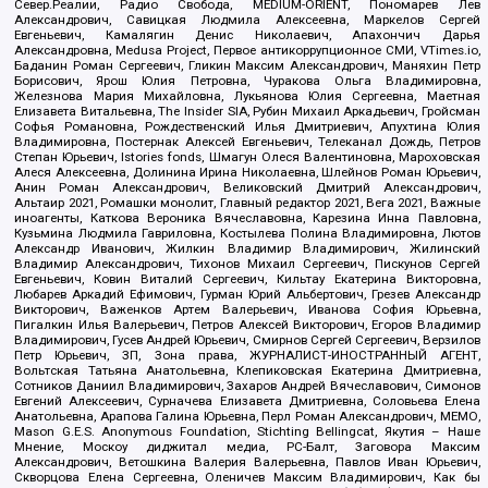
Север.Реалии, Радио Свобода, MEDIUM-ORIENT, Пономарев Лев
Александрович, Савицкая Людмила Алексеевна, Маркелов Сергей
Евгеньевич, Камалягин Денис Николаевич, Апахончич Дарья
Александровна, Medusa Project, Первое антикоррупционное СМИ, VTimes.io,
Баданин Роман Сергеевич, Гликин Максим Александрович, Маняхин Петр
Борисович, Ярош Юлия Петровна, Чуракова Ольга Владимировна,
Железнова Мария Михайловна, Лукьянова Юлия Сергеевна, Маетная
Елизавета Витальевна, The Insider SIA, Рубин Михаил Аркадьевич, Гройсман
Софья Романовна, Рождественский Илья Дмитриевич, Апухтина Юлия
Владимировна, Постернак Алексей Евгеньевич, Телеканал Дождь, Петров
Степан Юрьевич, Istories fonds, Шмагун Олеся Валентиновна, Мароховская
Алеся Алексеевна, Долинина Ирина Николаевна, Шлейнов Роман Юрьевич,
Анин Роман Александрович, Великовский Дмитрий Александрович,
Альтаир 2021, Ромашки монолит, Главный редактор 2021, Вега 2021, Важные
иноагенты, Каткова Вероника Вячеславовна, Карезина Инна Павловна,
Кузьмина Людмила Гавриловна, Костылева Полина Владимировна, Лютов
Александр Иванович, Жилкин Владимир Владимирович, Жилинский
Владимир Александрович, Тихонов Михаил Сергеевич, Пискунов Сергей
Евгеньевич, Ковин Виталий Сергеевич, Кильтау Екатерина Викторовна,
Любарев Аркадий Ефимович, Гурман Юрий Альбертович, Грезев Александр
Викторович, Важенков Артем Валерьевич, Иванова София Юрьевна,
Пигалкин Илья Валерьевич, Петров Алексей Викторович, Егоров Владимир
Владимирович, Гусев Андрей Юрьевич, Смирнов Сергей Сергеевич, Верзилов
Петр Юрьевич, ЗП, Зона права, ЖУРНАЛИСТ-ИНОСТРАННЫЙ АГЕНТ,
Вольтская Татьяна Анатольевна, Клепиковская Екатерина Дмитриевна,
Сотников Даниил Владимирович, Захаров Андрей Вячеславович, Симонов
Евгений Алексеевич, Сурначева Елизавета Дмитриевна, Соловьева Елена
Анатольевна, Арапова Галина Юрьевна, Перл Роман Александрович, МЕМО,
Mason G.E.S. Anonymous Foundation, Stichting Bellingcat, Якутия – Наше
Мнение, Москоу диджитал медиа, РС-Балт, Заговора Максим
Александрович, Ветошкина Валерия Валерьевна, Павлов Иван Юрьевич,
Скворцова Елена Сергеевна, Оленичев Максим Владимирович, Как бы