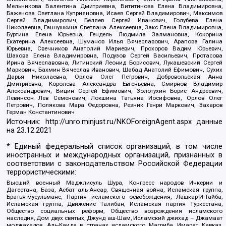
Мельникова Валентина Дмитриевна, Вититинова Елена Владимировна,
Баженова Светлана Куприяновна, Исаев Сергей Владимирович, Максимов
Сергей Владимирович, Беляев Сергей Иванович, Голубева Елена
Николаевна, Ганнушкина Светлана Алексеевна, Закс Елена Владимировна,
Буртина Елена Юрьевна, Гендель Людмила Залмановна, Кокорина
Екатерина Алексеевна, Шуманов Илья Вячеславович, Арапова Галина
Юрьевна, Свечников Анатолий Мариевич, Прохоров Вадим Юрьевич,
Шахова Елена Владимировна, Подузов Сергей Васильевич, Протасова
Ирина Вячеславовна, Литинский Леонид Борисович, Лукашевский Сергей
Маркович, Бахмин Вячеслав Иванович, Шабад Анатолий Ефимович, Сухих
Дарья Николаевна, Орлов Олег Петрович, Добровольская Анна
Дмитриевна, Королева Александра Евгеньевна, Смирнов Владимир
Александрович, Вицин Сергей Ефимович, Золотухин Борис Андреевич,
Левинсон Лев Семенович, Локшина Татьяна Иосифовна, Орлов Олег
Петрович, Полякова Мара Федоровна, Резник Генри Маркович, Захаров
Герман Константинович
Источник:
http://unro.minjust.ru/NKOForeignAgent.aspx
данные
на
23.12.2021
* Единый федеральный список организаций, в том числе
иностранных и международных организаций, признанных в
соответствии с законодательством Российской Федерации
террористическими:
Высший военный Маджлисуль Шура, Конгресс народов Ичкерии и
Дагестана, База, Асбат аль-Ансар, Священная война, Исламская группа,
Братья-мусульмане, Партия исламского освобождения, Лашкар-И-Тайба,
Исламская группа, Движение Талибан, Исламская партия Туркестана,
Общество социальных реформ, Общество возрождения исламского
наследия, Дом двух святых, Джунд аш-Шам, Исламский джихад – Джамаат
моджахедов, Аль-Каида в странах исламского Магриба, Имарат Кавказ,