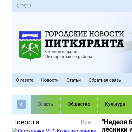
О газете
Новости
Статьи
Обратная связь
Власть
Общество
Культура
Новости
Все
"Неделя 
лесники 