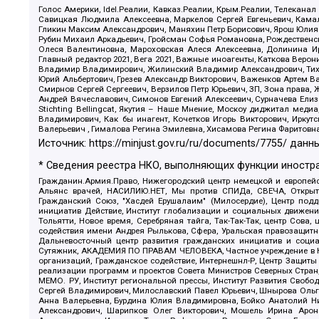
Голос Америки, Idel.Реалии, Кавказ.Реалии, Крым.Реалии, Телеканал
Савицкая Людмила Алексеевна, Маркелов Сергей Евгеньевич, Камал
Гликин Максим Александрович, Маняхин Петр Борисович, Ярош Юлия П
Рубин Михаил Аркадьевич, Гройсман Софья Романовна, Рождественски
Олеся Валентиновна, Мароховская Алеся Алексеевна, Долинина И
Главный редактор 2021, Вега 2021, Важные иноагенты, Каткова Вер
Владимир Владимирович, Жилинский Владимир Александрович, Тихон
Юрий Альбертович, Грезев Александр Викторович, Важенков Артем В
Смирнов Сергей Сергеевич, Верзилов Петр Юрьевич, ЗП, Зона прав
Андрей Вячеславович, Симонов Евгений Алексеевич, Сурначева Елиз
Stichting Bellingcat, Якутия – Наше Мнение, Москоу диджитал мед
Владимирович, Как бы инагент, Кочетков Игорь Викторович, Иркут
Валерьевич , Гималова Регина Эмилевна, Хисамова Регина Фаритовн
Источник:
https://minjust.gov.ru/ru/documents/7755/
данны
* Сведения реестра НКО, выполняющих функции иностра
Гражданин.Армия.Право, Нижегородский центр немецкой и европейск
Альянс врачей, НАСИЛИЮ.НЕТ, Мы против СПИДа, СВЕЧА, Открытый
Гражданский Союз, "Хасдей Ерушалаим" (Милосердие), Центр под
инициатив Действие, Институт глобализации и социальных движен
Тольятти, Новое время, Серебряная тайга, Так-Так-Так, центр Сова
содействия имени Андрея Рылькова, Сфера, Уральская правозащитна
Дальневосточный центр развития гражданских инициатив и социа
Сутяжник, АКАДЕМИЯ ПО ПРАВАМ ЧЕЛОВЕКА, Частное учреждение в Ка
организаций, Гражданское содействие, Интернешнл-Р, Центр Защиты
реализации программ и проектов Совета Министров Северных Стран
МЕМО. РУ, Институт региональной прессы, Институт Развития Своб
Сергей Владимирович, Милославский Павел Юрьевич, Шнырова Ольга
Анна Валерьевна, Бурдина Юлия Владимировна, Бойко Анатолий Ник
Александрович, Шарипков Олег Викторович, Мошель Ирина Ароно