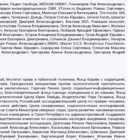
.Реалии, Радио Свобода, MEDIUM-ORIENT, Пономарев Лев Александрович,
ервое антикоррупционное СМИ, VTimes.io, Баданин Роман Сергеевич,
ова Юлия Сергеевна, Маетная Елизавета Витальевна, The Insider SIA,
ич, Телеканал Дождь, Петров Степан Юрьевич, Istories fonds, Шмагун
иковский Дмитрий Александрович, Альтаир 2021, Ромашки монолит,
, Костылева Полина Владимировна, Лютов Александр Иванович, Жилкин
, Кильтау Екатерина Викторовна, Любарев Аркадий Ефимович, Гурман
й Викторович, Егоров Владимир Владимирович, Гусев Андрей Юрьевич,
ская Екатерина Дмитриевна, Сотников Даниил Владимирович, Захаров
ерл Роман Александрович, МЕМО, Mason G.E.S. Anonymous Foundation,
, Павлов Иван Юрьевич, Скворцова Елена Сергеевна, Оленичев Максим
 Александрович, Григорьева Алина Александровна, Григорьев Андрей
б, Институт права и публичной политики, Фонд борьбы с коррупцией,
ива, Гражданская инициатива против экологической преступности,
рав заключенных, Горячая Линия, Центр социально-информационных
дан, Благотворительный фонд помощи осужденным и их семьям, Фонд
 Аналитический Центр Юрия Левады, Издательство Парк Гагарина, Фонд
гласности, Российский исследовательский центр по правам человека,
ское действие, Центр независимых социологических исследований,
в Совета Министров северных стран, Центр развития некоммерческих
стное учреждение в Санкт-Петербурге по административной поддержке
Общественная комиссия по сохранению наследия академика Сахарова,
нтимонопольная ассоциация, Дзугкоева Регина Николаевна, Кривенко
кий Александр Алексеевич, Васильева Анастасия Евгеньевна, Ривина
италий Евгеньевич, Барахоев Магомед Бекханович, Шевченко Дмитрий
 Валерий Валерьевич, Каргалицкий Борис Юльевич, Исакова Ирина