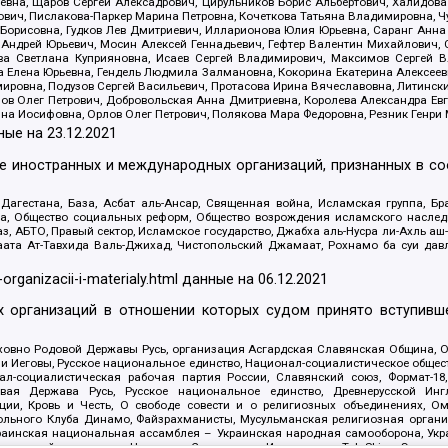
евна, Щаров Сергей Алексадрович, Цирульников Борис Альбертович, Халидо
ович, Пислакова-Паркер Марина Петровна, Кочеткова Татьяна Владимировна, Ч
Борисовна, Гудков Лев Дмитриевич, Илларионова Юлия Юрьевна, Саранг Анна
Андрей Юрьевич, Мосин Алексей Геннадьевич, Гефтер Валентин Михайлович,
а Светлана Куприяновна, Исаев Сергей Владимирович, Максимов Сергей Вл
а Елена Юрьевна, Гендель Людмила Залмановна, Кокорина Екатерина Алексее
ровна, Подузов Сергей Васильевич, Протасова Ирина Вячеславовна, Литинск
ов Олег Петрович, Добровольская Анна Дмитриевна, Королева Александра Ев
яна Иосифовна, Орлов Олег Петрович, Полякова Мара Федоровна, Резник Генри
ные на
23.12.2021
ле иностранных и международных организаций, признанных в с
гестана, База, Асбат аль-Ансар, Священная война, Исламская группа, Бра
ана, Общество социальных реформ, Общество возрождения исламского насле
з, АБТО, Правый сектор, Исламское государство, Джабха аль-Нусра ли-Ахль а
та Ат-Тавхида Валь-Джихад, Чистопольский Джамаат, Рохнамо ба суи давлат
-organizacii-i-materialy.html
данные на
06.12.2021
 организаций в отношении которых судом принято вступивше
Духовно Родовой Державы Русь, организация Асгардская Славянская Община,
ли Иеговы, Русское национальное единство, Национал-социалистическое обще
нал-социалистическая рабочая партия России, Славянский союз, Формат-
вая Держава Русь, Русское национальное единство, Древнерусской Ингл
ии, Кровь и Честь, О свободе совести и о религиозных объединениях, Ом
тбольного Клуба Динамо, Файзрахманисты, Мусульманская религиозная орган
раинская национальная ассамблея – Украинская народная самооборона, Укра
ледователей инглиизма, Народная Социальная Инициатива, TulaSkins, Этноп