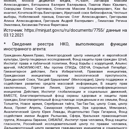
Мнение, Москоу диджитал медиа, РС-Балт, Заговора Максим
Александрович, Ветошкина Валерия Валерьевна, Павлов Иван Юрьевич,
Скворцова Елена Сергеевна, Оленичев Максим Владимирович, Как бы
инагент, Кочетков Игорь Викторович, Иркутский союз библиофилов, Честные
выборы, Нобелевский призыв, Еланчик Олег Александрович, Григорьева
Алина Александровна, Григорьев Андрей Валерьевич , Гималова Регина
Эмилевна, Хисамова Регина Фаритовна
Источник:
https://minjust.gov.ru/ru/documents/7755/
данные на
03.12.2021
* Сведения реестра НКО, выполняющих функции
иностранного агента:
Гражданин.Армия.Право, Нижегородский центр немецкой и европейской
культуры, Центр гендерных исследований, Фонд защиты прав граждан Штаб,
Институт права и публичной политики, Фонд борьбы с коррупцией, Альянс
врачей, НАСИЛИЮ.НЕТ, Мы против СПИДа, СВЕЧА, Открытый Петербург,
Гуманитарное действие, Лига Избирателей, Правовая инициатива,
Гражданская инициатива против экологической преступности,
Гражданский Союз, "Хасдей Ерушалаим" (Милосердие), Центр поддержки и
содействия развитию средств массовой информации, В защиту прав
заключенных, Горячая Линия, Центр социально-информационных
инициатив Действие, Институт глобализации и социальных движений,
ВМЕСТЕ, Благотворительный фонд охраны здоровья и защиты прав
граждан, Благотворительный фонд помощи осужденным и их семьям, Фонд
Тольятти, Новое время, Серебряная тайга, Так-Так-Так, центр Сова, центр
Анна, Проект Апрель, Самарская губерния, Эра здоровья, Мемориал,
Аналитический Центр Юрия Левады, Издательство Парк Гагарина, Фонд
содействия имени Андрея Рылькова, Сфера, Уральская правозащитная
группа, Женщины Евразии, СИБАЛЬТ, Институт прав человека, Фонд защиты
гласности, Российский исследовательский центр по правам человека,
Дальневосточный центр развития гражданских инициатив и социального