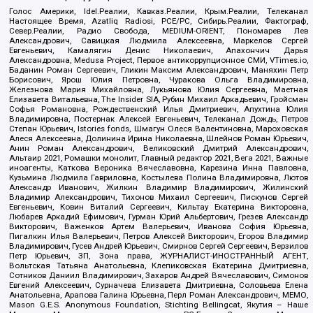
Голос Америки, Idel.Реалии, Кавказ.Реалии, Крым.Реалии, Телеканал
Настоящее Время, Azatliq Radiosi, PCE/PC, Сибирь.Реалии, Фактограф,
Север.Реалии, Радио Свобода, MEDIUM-ORIENT, Пономарев Лев
Александрович, Савицкая Людмила Алексеевна, Маркелов Сергей
Евгеньевич, Камалягин Денис Николаевич, Апахончич Дарья
Александровна, Medusa Project, Первое антикоррупционное СМИ, VTimes.io,
Баданин Роман Сергеевич, Гликин Максим Александрович, Маняхин Петр
Борисович, Ярош Юлия Петровна, Чуракова Ольга Владимировна,
Железнова Мария Михайловна, Лукьянова Юлия Сергеевна, Маетная
Елизавета Витальевна, The Insider SIA, Рубин Михаил Аркадьевич, Гройсман
Софья Романовна, Рождественский Илья Дмитриевич, Апухтина Юлия
Владимировна, Постернак Алексей Евгеньевич, Телеканал Дождь, Петров
Степан Юрьевич, Istories fonds, Шмагун Олеся Валентиновна, Мароховская
Алеся Алексеевна, Долинина Ирина Николаевна, Шлейнов Роман Юрьевич,
Анин Роман Александрович, Великовский Дмитрий Александрович,
Альтаир 2021, Ромашки монолит, Главный редактор 2021, Вега 2021, Важные
иноагенты, Каткова Вероника Вячеславовна, Карезина Инна Павловна,
Кузьмина Людмила Гавриловна, Костылева Полина Владимировна, Лютов
Александр Иванович, Жилкин Владимир Владимирович, Жилинский
Владимир Александрович, Тихонов Михаил Сергеевич, Пискунов Сергей
Евгеньевич, Ковин Виталий Сергеевич, Кильтау Екатерина Викторовна,
Любарев Аркадий Ефимович, Гурман Юрий Альбертович, Грезев Александр
Викторович, Важенков Артем Валерьевич, Иванова София Юрьевна,
Пигалкин Илья Валерьевич, Петров Алексей Викторович, Егоров Владимир
Владимирович, Гусев Андрей Юрьевич, Смирнов Сергей Сергеевич, Верзилов
Петр Юрьевич, ЗП, Зона права, ЖУРНАЛИСТ-ИНОСТРАННЫЙ АГЕНТ,
Вольтская Татьяна Анатольевна, Клепиковская Екатерина Дмитриевна,
Сотников Даниил Владимирович, Захаров Андрей Вячеславович, Симонов
Евгений Алексеевич, Сурначева Елизавета Дмитриевна, Соловьева Елена
Анатольевна, Арапова Галина Юрьевна, Перл Роман Александрович, МЕМО,
Mason G.E.S. Anonymous Foundation, Stichting Bellingcat, Якутия – Наше