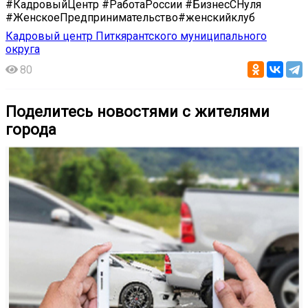
#КадровыйЦентр #РаботаРоссии #БизнесСНуля
#ЖенскоеПредпринимательство#женскийклуб
Кадровый центр Питкярантского муниципального
округа
80
Поделитесь новостями с жителями
города