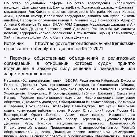
Общество социальных реформ, Общество возрождения исламского
наследия, Дом двух святых, Джунд аш-Шам, Исламский джихад – Джамаат
моджахедов, Аль-Каида в странах исламского Магриба, Имарат Кавказ,
АБТО, Правый сектор, Исламское государство, Джабха аль-Нусра ли-Ахль
аш-Шам, Народное ополчение имени К. Минина и Д. Пожарского, Аджр от
Аллаха Субхану уа Тагьаля SHAM, АУМ Синрике, Муджахеды джамаата Ат-
Тавхида Валь-Джихад, Чистопольский Джамаат, Рохнамо ба суи давлати
исломи, Террористическое сообщество Сеть, Катиба Таухид валь-Джихад,
Хайят Тахрир аш-Шам, Ахлю Сунна Валь Джамаа
Источник:
http://nac.gov.ru/terroristicheskie-i-ekstremistskie-
organizacii-i-materialy.html
данные на
06.12.2021
* Перечень общественных объединений и религиозных
организаций в отношении которых судом принято
вступившее в законную силу решение о ликвидации или
запрете деятельности:
Национал-большевистская партия, ВЕК РА, Рада земли Кубанской Духовно
Родовой Державы Русь, организация Асгардская Славянская Община,
Община Капища Веды Перуна, Мужская Духовная Семинария Духовное
Учреждение, Нурджулар, К Богодержавию, Таблиги Джамаат, Свидетели
Иеговы, Русское национальное единство, Национал-социалистическое
общество, Джамаат мувахидов, Объединенный Вилайат Кабарды, Балкарии
и Карачая, Союз славян, Ат-Такфир Валь-Хиджра, Пит Буль, Национал-
социалистическая рабочая партия России, Славянский союз, Формат-18,
Благородный Орден Дьявола, Армия воли народа, Национальная
Социалистическая Инициатива города Череповца, Духовно-Родовая
Держава Русь, Русское национальное единство, Древнерусской
Инглистической церкви Православных Староверов-Инглингов, Русский
общенациональный союз, Движение против нелегальной иммиграции,
Кровь и Честь, О свободе совести и о религиозных объединениях, Омская