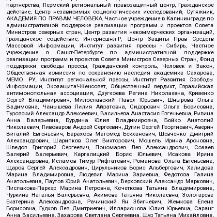
партнерства, Пермский региональный правозащитный центр, Гражданское
действие, Центр независимых социологических исследований, Сутяжник,
АКАДЕМИЯ ПО ПРАВАМ ЧЕЛОВЕКА, Частное учреждение в Калининграде по
административной поддержке реализации программ и проектов Совета
Министров северных стран, Центр развития некоммерческих организаций,
Гражданское содействие, Интернешнл-Р, Центр Защиты Прав Средств
Массовой Информации, Институт развития прессы - Сибирь, Частное
учреждение в Санкт-Петербурге по административной поддержке
реализации программ и проектов Совета Министров Северных Стран, Фонд
поддержки свободы прессы, Гражданский контроль, Человек и Закон,
Общественная комиссия по сохранению наследия академика Сахарова,
МЕМО. РУ, Институт региональной прессы, Институт Развития Свободы
Информации, Экозащита!-Женсовет, Общественный вердикт, Евразийская
антимонопольная ассоциация, Дзугкоева Регина Николаевна, Кривенко
Сергей Владимирович, Милославский Павел Юрьевич, Шнырова Ольга
Вадимовна, Чанышева Лилия Айратовна, Сидорович Ольга Борисовна,
Туровский Александр Алексеевич, Васильева Анастасия Евгеньевна, Ривина
Анна Валерьевна, Бурдина Юлия Владимировна, Бойко Анатолий
Николаевич, Пивоваров Андрей Сергеевич, Дугин Сергей Георгиевич, Аверин
Виталий Евгеньевич, Барахоев Магомед Бекханович, Шевченко Дмитрий
Александрович, Шарипков Олег Викторович, Мошель Ирина Ароновна,
Шведов Григорий Сергеевич, Пономарев Лев Александрович, Созаев
Валерий Валерьевич, Каргалицкий Борис Юльевич, Исакова Ирина
Александровна, Исламов Тимур Рифгатович, Романова Ольга Евгеньевна,
Щаров Сергей Алексадрович, Цирульников Борис Альбертович, Халидова
Марина Владимировна, Людевиг Марина Зариевна, Федотова Галина
Анатольевна, Паутов Юрий Анатольевич, Верховский Александр Маркович,
Пислакова-Паркер Марина Петровна, Кочеткова Татьяна Владимировна,
Чуркина Наталья Валерьевна, Акимова Татьяна Николаевна, Золотарева
Екатерина Александровна, Рачинский Ян Збигневич, Жемкова Елена
Борисовна, Гудков Лев Дмитриевич, Илларионова Юлия Юрьевна, Саранг
Анна Васильевна, Захарова Светлана Сергеевна, Щур Татьяна Михайловна,