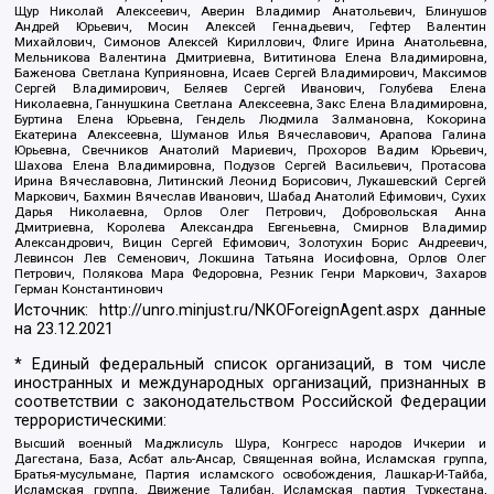
Щур Николай Алексеевич, Аверин Владимир Анатольевич, Блинушов
Андрей Юрьевич, Мосин Алексей Геннадьевич, Гефтер Валентин
Михайлович, Симонов Алексей Кириллович, Флиге Ирина Анатольевна,
Мельникова Валентина Дмитриевна, Вититинова Елена Владимировна,
Баженова Светлана Куприяновна, Исаев Сергей Владимирович, Максимов
Сергей Владимирович, Беляев Сергей Иванович, Голубева Елена
Николаевна, Ганнушкина Светлана Алексеевна, Закс Елена Владимировна,
Буртина Елена Юрьевна, Гендель Людмила Залмановна, Кокорина
Екатерина Алексеевна, Шуманов Илья Вячеславович, Арапова Галина
Юрьевна, Свечников Анатолий Мариевич, Прохоров Вадим Юрьевич,
Шахова Елена Владимировна, Подузов Сергей Васильевич, Протасова
Ирина Вячеславовна, Литинский Леонид Борисович, Лукашевский Сергей
Маркович, Бахмин Вячеслав Иванович, Шабад Анатолий Ефимович, Сухих
Дарья Николаевна, Орлов Олег Петрович, Добровольская Анна
Дмитриевна, Королева Александра Евгеньевна, Смирнов Владимир
Александрович, Вицин Сергей Ефимович, Золотухин Борис Андреевич,
Левинсон Лев Семенович, Локшина Татьяна Иосифовна, Орлов Олег
Петрович, Полякова Мара Федоровна, Резник Генри Маркович, Захаров
Герман Константинович
Источник:
http://unro.minjust.ru/NKOForeignAgent.aspx
данные
на
23.12.2021
* Единый федеральный список организаций, в том числе
иностранных и международных организаций, признанных в
соответствии с законодательством Российской Федерации
террористическими:
Высший военный Маджлисуль Шура, Конгресс народов Ичкерии и
Дагестана, База, Асбат аль-Ансар, Священная война, Исламская группа,
Братья-мусульмане, Партия исламского освобождения, Лашкар-И-Тайба,
Исламская группа, Движение Талибан, Исламская партия Туркестана,