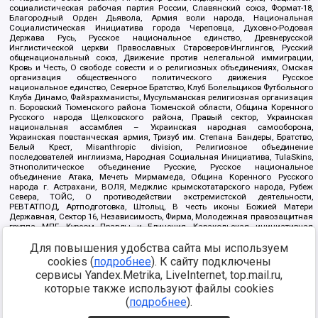
социалистическая рабочая партия России, Славянский союз, Формат-18,
Благородный Орден Дьявола, Армия воли народа, Национальная
Социалистическая Инициатива города Череповца, Духовно-Родовая
Держава Русь, Русское национальное единство, Древнерусской
Инглистической церкви Православных Староверов-Инглингов, Русский
общенациональный союз, Движение против нелегальной иммиграции,
Кровь и Честь, О свободе совести и о религиозных объединениях, Омская
организация общественного политического движения Русское
национальное единство, Северное Братство, Клуб Болельщиков Футбольного
Клуба Динамо, Файзрахманисты, Мусульманская религиозная организация
п. Боровский Тюменского района Тюменской области, Община Коренного
Русского народа Щелковского района, Правый сектор, Украинская
национальная ассамблея – Украинская народная самооборона,
Украинская повстанческая армия, Тризуб им. Степана Бандеры, Братство,
Белый Крест, Misanthropic division, Религиозное объединение
последователей инглиизма, Народная Социальная Инициатива, TulaSkins,
Этнополитическое объединение Русские, Русское национальное
объединение Атака, Мечеть Мирмамеда, Община Коренного Русского
народа г. Астрахани, ВОЛЯ, Меджлис крымскотатарского народа, Рубеж
Севера, ТОЙС, О противодействии экстремистской деятельности,
РЕВТАТПОД, Артподготовка, Штольц, В честь иконы Божией Матери
Державная, Сектор 16, Независимость, Фирма, Молодежная правозащитная
группа МПГ, Курсом Правды и Единения, Каракольская инициативная
группа, Автоград Крю, Союз Славянских Сил Руси, Алля-Аят,
Благотворительный пансионат Ак Умут, Русская республика Русь,
Для повышения удобства сайта мы используем
Арестантское уголовное единство, Башкорт, Нация и свобода, W.H.С., Фалунь
cookies (
подробнее
). К сайту подключены
Дафа, Иртыш Ultras, Русский Патриотический клуб-Новокузнецк/РПК,
сервисы Yandex.Metrika, LiveInternet, top.mail.ru,
Сибирский державный союз, Фонд борьбы с коррупцией, Фонд защиты прав
граждан, Штабы Навального, Совет граждан СССР Прикубанского округа г.
которые также используют файлы cookies
Краснодара
(
подробнее
).
Источник:
https://minjust.gov.ru/ru/documents/7822/
данные на