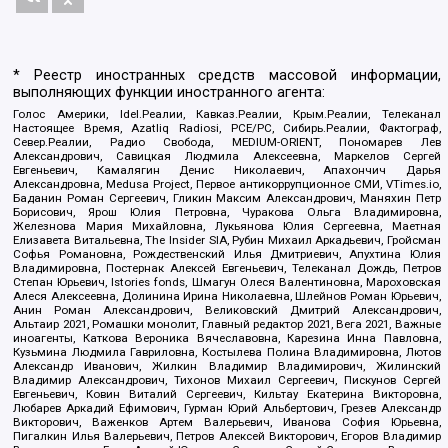
* Реестр иностранных средств массовой информации,
выполняющих функции иностранного агента:
Голос Америки, Idel.Реалии, Кавказ.Реалии, Крым.Реалии, Телеканал
Настоящее Время, Azatliq Radiosi, PCE/PC, Сибирь.Реалии, Фактограф,
Север.Реалии, Радио Свобода, MEDIUM-ORIENT, Пономарев Лев
Александрович, Савицкая Людмила Алексеевна, Маркелов Сергей
Евгеньевич, Камалягин Денис Николаевич, Апахончич Дарья
Александровна, Medusa Project, Первое антикоррупционное СМИ, VTimes.io,
Баданин Роман Сергеевич, Гликин Максим Александрович, Маняхин Петр
Борисович, Ярош Юлия Петровна, Чуракова Ольга Владимировна,
Железнова Мария Михайловна, Лукьянова Юлия Сергеевна, Маетная
Елизавета Витальевна, The Insider SIA, Рубин Михаил Аркадьевич, Гройсман
Софья Романовна, Рождественский Илья Дмитриевич, Апухтина Юлия
Владимировна, Постернак Алексей Евгеньевич, Телеканал Дождь, Петров
Степан Юрьевич, Istories fonds, Шмагун Олеся Валентиновна, Мароховская
Алеся Алексеевна, Долинина Ирина Николаевна, Шлейнов Роман Юрьевич,
Анин Роман Александрович, Великовский Дмитрий Александрович,
Альтаир 2021, Ромашки монолит, Главный редактор 2021, Вега 2021, Важные
иноагенты, Каткова Вероника Вячеславовна, Карезина Инна Павловна,
Кузьмина Людмила Гавриловна, Костылева Полина Владимировна, Лютов
Александр Иванович, Жилкин Владимир Владимирович, Жилинский
Владимир Александрович, Тихонов Михаил Сергеевич, Пискунов Сергей
Евгеньевич, Ковин Виталий Сергеевич, Кильтау Екатерина Викторовна,
Любарев Аркадий Ефимович, Гурман Юрий Альбертович, Грезев Александр
Викторович, Важенков Артем Валерьевич, Иванова София Юрьевна,
Пигалкин Илья Валерьевич, Петров Алексей Викторович, Егоров Владимир