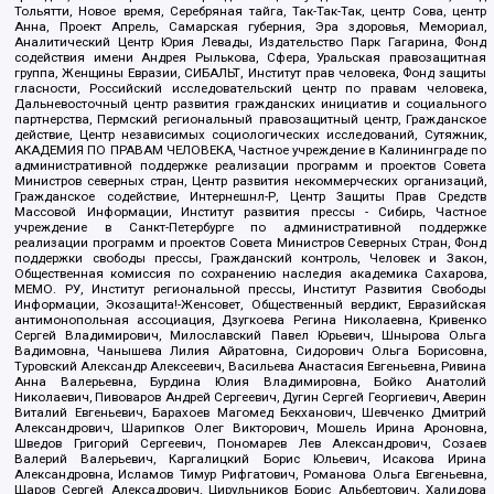
Тольятти, Новое время, Серебряная тайга, Так-Так-Так, центр Сова, центр
Анна, Проект Апрель, Самарская губерния, Эра здоровья, Мемориал,
Аналитический Центр Юрия Левады, Издательство Парк Гагарина, Фонд
содействия имени Андрея Рылькова, Сфера, Уральская правозащитная
группа, Женщины Евразии, СИБАЛЬТ, Институт прав человека, Фонд защиты
гласности, Российский исследовательский центр по правам человека,
Дальневосточный центр развития гражданских инициатив и социального
партнерства, Пермский региональный правозащитный центр, Гражданское
действие, Центр независимых социологических исследований, Сутяжник,
АКАДЕМИЯ ПО ПРАВАМ ЧЕЛОВЕКА, Частное учреждение в Калининграде по
административной поддержке реализации программ и проектов Совета
Министров северных стран, Центр развития некоммерческих организаций,
Гражданское содействие, Интернешнл-Р, Центр Защиты Прав Средств
Массовой Информации, Институт развития прессы - Сибирь, Частное
учреждение в Санкт-Петербурге по административной поддержке
реализации программ и проектов Совета Министров Северных Стран, Фонд
поддержки свободы прессы, Гражданский контроль, Человек и Закон,
Общественная комиссия по сохранению наследия академика Сахарова,
МЕМО. РУ, Институт региональной прессы, Институт Развития Свободы
Информации, Экозащита!-Женсовет, Общественный вердикт, Евразийская
антимонопольная ассоциация, Дзугкоева Регина Николаевна, Кривенко
Сергей Владимирович, Милославский Павел Юрьевич, Шнырова Ольга
Вадимовна, Чанышева Лилия Айратовна, Сидорович Ольга Борисовна,
Туровский Александр Алексеевич, Васильева Анастасия Евгеньевна, Ривина
Анна Валерьевна, Бурдина Юлия Владимировна, Бойко Анатолий
Николаевич, Пивоваров Андрей Сергеевич, Дугин Сергей Георгиевич, Аверин
Виталий Евгеньевич, Барахоев Магомед Бекханович, Шевченко Дмитрий
Александрович, Шарипков Олег Викторович, Мошель Ирина Ароновна,
Шведов Григорий Сергеевич, Пономарев Лев Александрович, Созаев
Валерий Валерьевич, Каргалицкий Борис Юльевич, Исакова Ирина
Александровна, Исламов Тимур Рифгатович, Романова Ольга Евгеньевна,
Щаров Сергей Алексадрович, Цирульников Борис Альбертович, Халидова