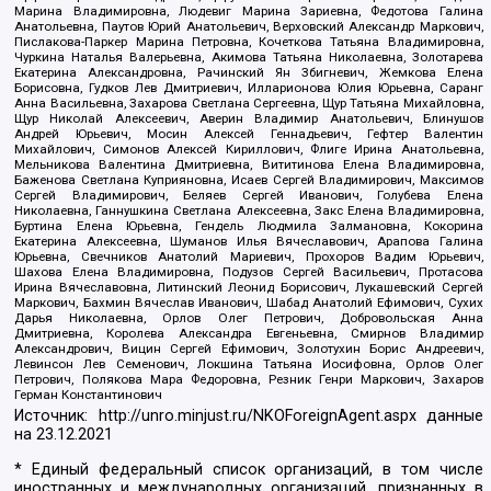
Марина Владимировна, Людевиг Марина Зариевна, Федотова Галина
Анатольевна, Паутов Юрий Анатольевич, Верховский Александр Маркович,
Пислакова-Паркер Марина Петровна, Кочеткова Татьяна Владимировна,
Чуркина Наталья Валерьевна, Акимова Татьяна Николаевна, Золотарева
Екатерина Александровна, Рачинский Ян Збигневич, Жемкова Елена
Борисовна, Гудков Лев Дмитриевич, Илларионова Юлия Юрьевна, Саранг
Анна Васильевна, Захарова Светлана Сергеевна, Щур Татьяна Михайловна,
Щур Николай Алексеевич, Аверин Владимир Анатольевич, Блинушов
Андрей Юрьевич, Мосин Алексей Геннадьевич, Гефтер Валентин
Михайлович, Симонов Алексей Кириллович, Флиге Ирина Анатольевна,
Мельникова Валентина Дмитриевна, Вититинова Елена Владимировна,
Баженова Светлана Куприяновна, Исаев Сергей Владимирович, Максимов
Сергей Владимирович, Беляев Сергей Иванович, Голубева Елена
Николаевна, Ганнушкина Светлана Алексеевна, Закс Елена Владимировна,
Буртина Елена Юрьевна, Гендель Людмила Залмановна, Кокорина
Екатерина Алексеевна, Шуманов Илья Вячеславович, Арапова Галина
Юрьевна, Свечников Анатолий Мариевич, Прохоров Вадим Юрьевич,
Шахова Елена Владимировна, Подузов Сергей Васильевич, Протасова
Ирина Вячеславовна, Литинский Леонид Борисович, Лукашевский Сергей
Маркович, Бахмин Вячеслав Иванович, Шабад Анатолий Ефимович, Сухих
Дарья Николаевна, Орлов Олег Петрович, Добровольская Анна
Дмитриевна, Королева Александра Евгеньевна, Смирнов Владимир
Александрович, Вицин Сергей Ефимович, Золотухин Борис Андреевич,
Левинсон Лев Семенович, Локшина Татьяна Иосифовна, Орлов Олег
Петрович, Полякова Мара Федоровна, Резник Генри Маркович, Захаров
Герман Константинович
Источник:
http://unro.minjust.ru/NKOForeignAgent.aspx
данные
на
23.12.2021
* Единый федеральный список организаций, в том числе
иностранных и международных организаций, признанных в