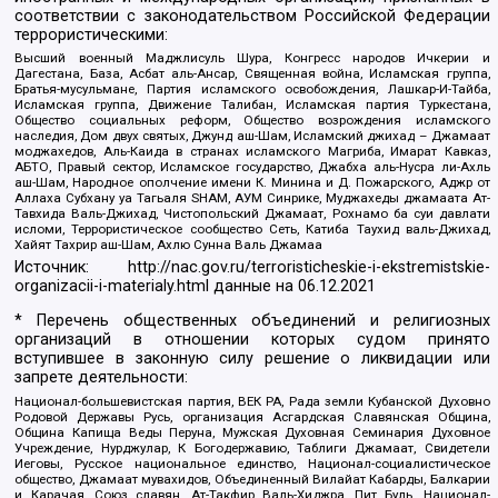
соответствии с законодательством Российской Федерации
террористическими:
Высший военный Маджлисуль Шура, Конгресс народов Ичкерии и
Дагестана, База, Асбат аль-Ансар, Священная война, Исламская группа,
Братья-мусульмане, Партия исламского освобождения, Лашкар-И-Тайба,
Исламская группа, Движение Талибан, Исламская партия Туркестана,
Общество социальных реформ, Общество возрождения исламского
наследия, Дом двух святых, Джунд аш-Шам, Исламский джихад – Джамаат
моджахедов, Аль-Каида в странах исламского Магриба, Имарат Кавказ,
АБТО, Правый сектор, Исламское государство, Джабха аль-Нусра ли-Ахль
аш-Шам, Народное ополчение имени К. Минина и Д. Пожарского, Аджр от
Аллаха Субхану уа Тагьаля SHAM, АУМ Синрике, Муджахеды джамаата Ат-
Тавхида Валь-Джихад, Чистопольский Джамаат, Рохнамо ба суи давлати
исломи, Террористическое сообщество Сеть, Катиба Таухид валь-Джихад,
Хайят Тахрир аш-Шам, Ахлю Сунна Валь Джамаа
Источник:
http://nac.gov.ru/terroristicheskie-i-ekstremistskie-
organizacii-i-materialy.html
данные на
06.12.2021
* Перечень общественных объединений и религиозных
организаций в отношении которых судом принято
вступившее в законную силу решение о ликвидации или
запрете деятельности:
Национал-большевистская партия, ВЕК РА, Рада земли Кубанской Духовно
Родовой Державы Русь, организация Асгардская Славянская Община,
Община Капища Веды Перуна, Мужская Духовная Семинария Духовное
Учреждение, Нурджулар, К Богодержавию, Таблиги Джамаат, Свидетели
Иеговы, Русское национальное единство, Национал-социалистическое
общество, Джамаат мувахидов, Объединенный Вилайат Кабарды, Балкарии
и Карачая, Союз славян, Ат-Такфир Валь-Хиджра, Пит Буль, Национал-