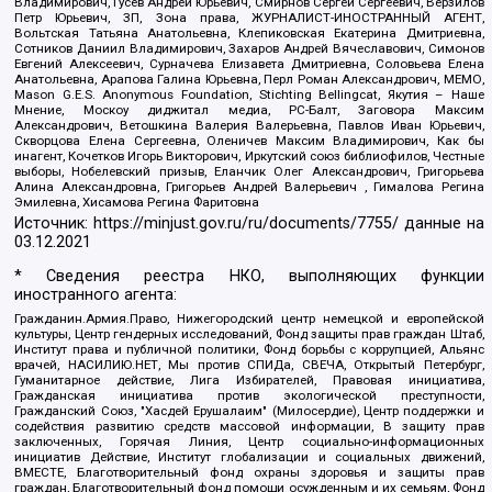
Владимирович, Гусев Андрей Юрьевич, Смирнов Сергей Сергеевич, Верзилов
Петр Юрьевич, ЗП, Зона права, ЖУРНАЛИСТ-ИНОСТРАННЫЙ АГЕНТ,
Вольтская Татьяна Анатольевна, Клепиковская Екатерина Дмитриевна,
Сотников Даниил Владимирович, Захаров Андрей Вячеславович, Симонов
Евгений Алексеевич, Сурначева Елизавета Дмитриевна, Соловьева Елена
Анатольевна, Арапова Галина Юрьевна, Перл Роман Александрович, МЕМО,
Mason G.E.S. Anonymous Foundation, Stichting Bellingcat, Якутия – Наше
Мнение, Москоу диджитал медиа, РС-Балт, Заговора Максим
Александрович, Ветошкина Валерия Валерьевна, Павлов Иван Юрьевич,
Скворцова Елена Сергеевна, Оленичев Максим Владимирович, Как бы
инагент, Кочетков Игорь Викторович, Иркутский союз библиофилов, Честные
выборы, Нобелевский призыв, Еланчик Олег Александрович, Григорьева
Алина Александровна, Григорьев Андрей Валерьевич , Гималова Регина
Эмилевна, Хисамова Регина Фаритовна
Источник:
https://minjust.gov.ru/ru/documents/7755/
данные на
03.12.2021
* Сведения реестра НКО, выполняющих функции
иностранного агента:
Гражданин.Армия.Право, Нижегородский центр немецкой и европейской
культуры, Центр гендерных исследований, Фонд защиты прав граждан Штаб,
Институт права и публичной политики, Фонд борьбы с коррупцией, Альянс
врачей, НАСИЛИЮ.НЕТ, Мы против СПИДа, СВЕЧА, Открытый Петербург,
Гуманитарное действие, Лига Избирателей, Правовая инициатива,
Гражданская инициатива против экологической преступности,
Гражданский Союз, "Хасдей Ерушалаим" (Милосердие), Центр поддержки и
содействия развитию средств массовой информации, В защиту прав
заключенных, Горячая Линия, Центр социально-информационных
инициатив Действие, Институт глобализации и социальных движений,
ВМЕСТЕ, Благотворительный фонд охраны здоровья и защиты прав
граждан, Благотворительный фонд помощи осужденным и их семьям, Фонд