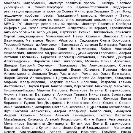
Массовой Информации, Институт развития прессы - Сибирь, Частное
учреждение в Санкт-Петербурге по административной поддержке
реализации программ и проектов Совета Министров Северных Стран, Фонд
поддержки свободы прессы, Гражданский контроль, Человек и Закон,
Общественная комиссия по сохранению наследия академика Сахарова,
МЕМО. РУ, Институт региональной прессы, Институт Развития Свободы
Информации, Экозащита!-Женсовет, Общественный вердикт, Евразийская
антимонопольная ассоциация, Дзугкоева Регина Николаевна, Кривенко
Сергей Владимирович, Милославский Павел Юрьевич, Шнырова Ольга
Вадимовна, Чанышева Лилия Айратовна, Сидорович Ольга Борисовна,
Туровский Александр Алексеевич, Васильева Анастасия Евгеньевна, Ривина
Анна Валерьевна, Бурдина Юлия Владимировна, Бойко Анатолий
Николаевич, Пивоваров Андрей Сергеевич, Дугин Сергей Георгиевич, Аверин
Виталий Евгеньевич, Барахоев Магомед Бекханович, Шевченко Дмитрий
Александрович, Шарипков Олег Викторович, Мошель Ирина Ароновна,
Шведов Григорий Сергеевич, Пономарев Лев Александрович, Созаев
Валерий Валерьевич, Каргалицкий Борис Юльевич, Исакова Ирина
Александровна, Исламов Тимур Рифгатович, Романова Ольга Евгеньевна,
Щаров Сергей Алексадрович, Цирульников Борис Альбертович, Халидова
Марина Владимировна, Людевиг Марина Зариевна, Федотова Галина
Анатольевна, Паутов Юрий Анатольевич, Верховский Александр Маркович,
Пислакова-Паркер Марина Петровна, Кочеткова Татьяна Владимировна,
Чуркина Наталья Валерьевна, Акимова Татьяна Николаевна, Золотарева
Екатерина Александровна, Рачинский Ян Збигневич, Жемкова Елена
Борисовна, Гудков Лев Дмитриевич, Илларионова Юлия Юрьевна, Саранг
Анна Васильевна, Захарова Светлана Сергеевна, Щур Татьяна Михайловна,
Щур Николай Алексеевич, Аверин Владимир Анатольевич, Блинушов
Андрей Юрьевич, Мосин Алексей Геннадьевич, Гефтер Валентин
Михайлович, Симонов Алексей Кириллович, Флиге Ирина Анатольевна,
Мельникова Валентина Дмитриевна, Вититинова Елена Владимировна,
Баженова Светлана Куприяновна, Исаев Сергей Владимирович, Максимов
Сергей Владимирович, Беляев Сергей Иванович, Голубева Елена