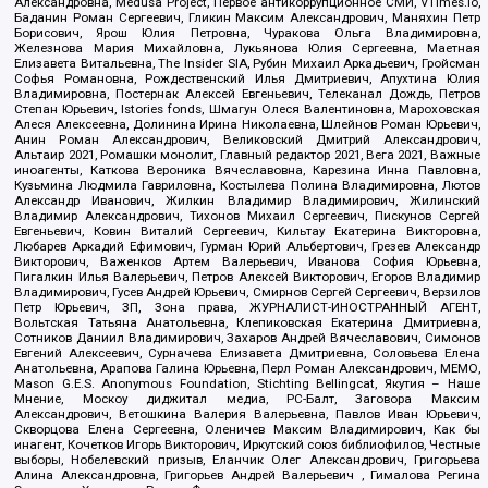
Александровна, Medusa Project, Первое антикоррупционное СМИ, VTimes.io,
Баданин Роман Сергеевич, Гликин Максим Александрович, Маняхин Петр
Борисович, Ярош Юлия Петровна, Чуракова Ольга Владимировна,
Железнова Мария Михайловна, Лукьянова Юлия Сергеевна, Маетная
Елизавета Витальевна, The Insider SIA, Рубин Михаил Аркадьевич, Гройсман
Софья Романовна, Рождественский Илья Дмитриевич, Апухтина Юлия
Владимировна, Постернак Алексей Евгеньевич, Телеканал Дождь, Петров
Степан Юрьевич, Istories fonds, Шмагун Олеся Валентиновна, Мароховская
Алеся Алексеевна, Долинина Ирина Николаевна, Шлейнов Роман Юрьевич,
Анин Роман Александрович, Великовский Дмитрий Александрович,
Альтаир 2021, Ромашки монолит, Главный редактор 2021, Вега 2021, Важные
иноагенты, Каткова Вероника Вячеславовна, Карезина Инна Павловна,
Кузьмина Людмила Гавриловна, Костылева Полина Владимировна, Лютов
Александр Иванович, Жилкин Владимир Владимирович, Жилинский
Владимир Александрович, Тихонов Михаил Сергеевич, Пискунов Сергей
Евгеньевич, Ковин Виталий Сергеевич, Кильтау Екатерина Викторовна,
Любарев Аркадий Ефимович, Гурман Юрий Альбертович, Грезев Александр
Викторович, Важенков Артем Валерьевич, Иванова София Юрьевна,
Пигалкин Илья Валерьевич, Петров Алексей Викторович, Егоров Владимир
Владимирович, Гусев Андрей Юрьевич, Смирнов Сергей Сергеевич, Верзилов
Петр Юрьевич, ЗП, Зона права, ЖУРНАЛИСТ-ИНОСТРАННЫЙ АГЕНТ,
Вольтская Татьяна Анатольевна, Клепиковская Екатерина Дмитриевна,
Сотников Даниил Владимирович, Захаров Андрей Вячеславович, Симонов
Евгений Алексеевич, Сурначева Елизавета Дмитриевна, Соловьева Елена
Анатольевна, Арапова Галина Юрьевна, Перл Роман Александрович, МЕМО,
Mason G.E.S. Anonymous Foundation, Stichting Bellingcat, Якутия – Наше
Мнение, Москоу диджитал медиа, РС-Балт, Заговора Максим
Александрович, Ветошкина Валерия Валерьевна, Павлов Иван Юрьевич,
Скворцова Елена Сергеевна, Оленичев Максим Владимирович, Как бы
инагент, Кочетков Игорь Викторович, Иркутский союз библиофилов, Честные
выборы, Нобелевский призыв, Еланчик Олег Александрович, Григорьева
Алина Александровна, Григорьев Андрей Валерьевич , Гималова Регина