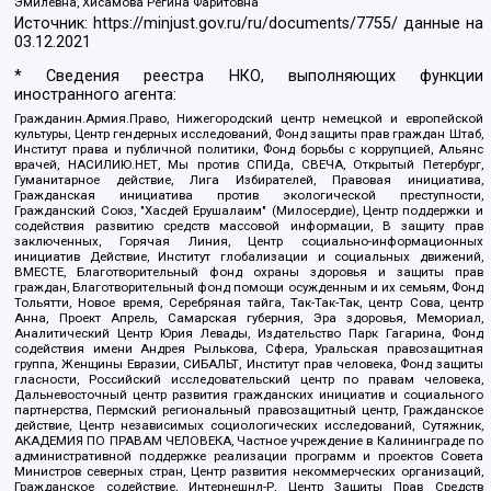
Эмилевна, Хисамова Регина Фаритовна
Источник:
https://minjust.gov.ru/ru/documents/7755/
данные на
03.12.2021
* Сведения реестра НКО, выполняющих функции
иностранного агента:
Гражданин.Армия.Право, Нижегородский центр немецкой и европейской
культуры, Центр гендерных исследований, Фонд защиты прав граждан Штаб,
Институт права и публичной политики, Фонд борьбы с коррупцией, Альянс
врачей, НАСИЛИЮ.НЕТ, Мы против СПИДа, СВЕЧА, Открытый Петербург,
Гуманитарное действие, Лига Избирателей, Правовая инициатива,
Гражданская инициатива против экологической преступности,
Гражданский Союз, "Хасдей Ерушалаим" (Милосердие), Центр поддержки и
содействия развитию средств массовой информации, В защиту прав
заключенных, Горячая Линия, Центр социально-информационных
инициатив Действие, Институт глобализации и социальных движений,
ВМЕСТЕ, Благотворительный фонд охраны здоровья и защиты прав
граждан, Благотворительный фонд помощи осужденным и их семьям, Фонд
Тольятти, Новое время, Серебряная тайга, Так-Так-Так, центр Сова, центр
Анна, Проект Апрель, Самарская губерния, Эра здоровья, Мемориал,
Аналитический Центр Юрия Левады, Издательство Парк Гагарина, Фонд
содействия имени Андрея Рылькова, Сфера, Уральская правозащитная
группа, Женщины Евразии, СИБАЛЬТ, Институт прав человека, Фонд защиты
гласности, Российский исследовательский центр по правам человека,
Дальневосточный центр развития гражданских инициатив и социального
партнерства, Пермский региональный правозащитный центр, Гражданское
действие, Центр независимых социологических исследований, Сутяжник,
АКАДЕМИЯ ПО ПРАВАМ ЧЕЛОВЕКА, Частное учреждение в Калининграде по
административной поддержке реализации программ и проектов Совета
Министров северных стран, Центр развития некоммерческих организаций,
Гражданское содействие, Интернешнл-Р, Центр Защиты Прав Средств