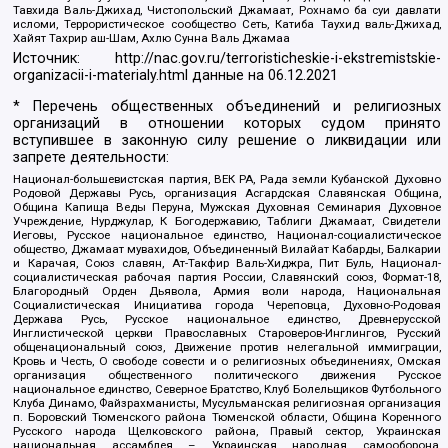
Тавхида Валь-Джихад, Чистопольский Джамаат, Рохнамо ба суи давлати
исломи, Террористическое сообщество Сеть, Катиба Таухид валь-Джихад,
Хайят Тахрир аш-Шам, Ахлю Сунна Валь Джамаа
Источник:
http://nac.gov.ru/terroristicheskie-i-ekstremistskie-
organizacii-i-materialy.html
данные на
06.12.2021
* Перечень общественных объединений и религиозных
организаций в отношении которых судом принято
вступившее в законную силу решение о ликвидации или
запрете деятельности:
Национал-большевистская партия, ВЕК РА, Рада земли Кубанской Духовно
Родовой Державы Русь, организация Асгардская Славянская Община,
Община Капища Веды Перуна, Мужская Духовная Семинария Духовное
Учреждение, Нурджулар, К Богодержавию, Таблиги Джамаат, Свидетели
Иеговы, Русское национальное единство, Национал-социалистическое
общество, Джамаат мувахидов, Объединенный Вилайат Кабарды, Балкарии
и Карачая, Союз славян, Ат-Такфир Валь-Хиджра, Пит Буль, Национал-
социалистическая рабочая партия России, Славянский союз, Формат-18,
Благородный Орден Дьявола, Армия воли народа, Национальная
Социалистическая Инициатива города Череповца, Духовно-Родовая
Держава Русь, Русское национальное единство, Древнерусской
Инглистической церкви Православных Староверов-Инглингов, Русский
общенациональный союз, Движение против нелегальной иммиграции,
Кровь и Честь, О свободе совести и о религиозных объединениях, Омская
организация общественного политического движения Русское
национальное единство, Северное Братство, Клуб Болельщиков Футбольного
Клуба Динамо, Файзрахманисты, Мусульманская религиозная организация
п. Боровский Тюменского района Тюменской области, Община Коренного
Русского народа Щелковского района, Правый сектор, Украинская
национальная ассамблея – Украинская народная самооборона,