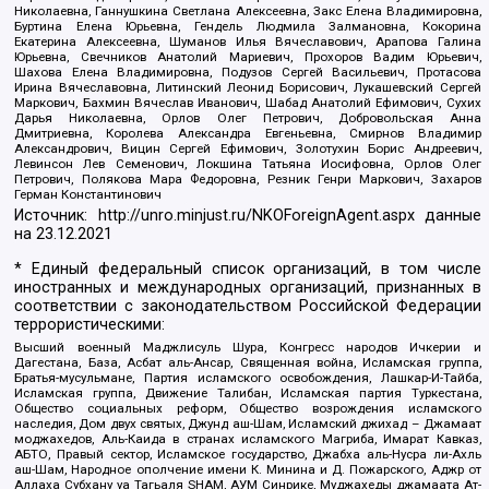
Николаевна, Ганнушкина Светлана Алексеевна, Закс Елена Владимировна,
Буртина Елена Юрьевна, Гендель Людмила Залмановна, Кокорина
Екатерина Алексеевна, Шуманов Илья Вячеславович, Арапова Галина
Юрьевна, Свечников Анатолий Мариевич, Прохоров Вадим Юрьевич,
Шахова Елена Владимировна, Подузов Сергей Васильевич, Протасова
Ирина Вячеславовна, Литинский Леонид Борисович, Лукашевский Сергей
Маркович, Бахмин Вячеслав Иванович, Шабад Анатолий Ефимович, Сухих
Дарья Николаевна, Орлов Олег Петрович, Добровольская Анна
Дмитриевна, Королева Александра Евгеньевна, Смирнов Владимир
Александрович, Вицин Сергей Ефимович, Золотухин Борис Андреевич,
Левинсон Лев Семенович, Локшина Татьяна Иосифовна, Орлов Олег
Петрович, Полякова Мара Федоровна, Резник Генри Маркович, Захаров
Герман Константинович
Источник:
http://unro.minjust.ru/NKOForeignAgent.aspx
данные
на
23.12.2021
* Единый федеральный список организаций, в том числе
иностранных и международных организаций, признанных в
соответствии с законодательством Российской Федерации
террористическими:
Высший военный Маджлисуль Шура, Конгресс народов Ичкерии и
Дагестана, База, Асбат аль-Ансар, Священная война, Исламская группа,
Братья-мусульмане, Партия исламского освобождения, Лашкар-И-Тайба,
Исламская группа, Движение Талибан, Исламская партия Туркестана,
Общество социальных реформ, Общество возрождения исламского
наследия, Дом двух святых, Джунд аш-Шам, Исламский джихад – Джамаат
моджахедов, Аль-Каида в странах исламского Магриба, Имарат Кавказ,
АБТО, Правый сектор, Исламское государство, Джабха аль-Нусра ли-Ахль
аш-Шам, Народное ополчение имени К. Минина и Д. Пожарского, Аджр от
Аллаха Субхану уа Тагьаля SHAM, АУМ Синрике, Муджахеды джамаата Ат-