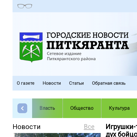
О газете
Новости
Статьи
Обратная связь
Власть
Общество
Культура
Новости
Все
Игрушки-
дух бойц