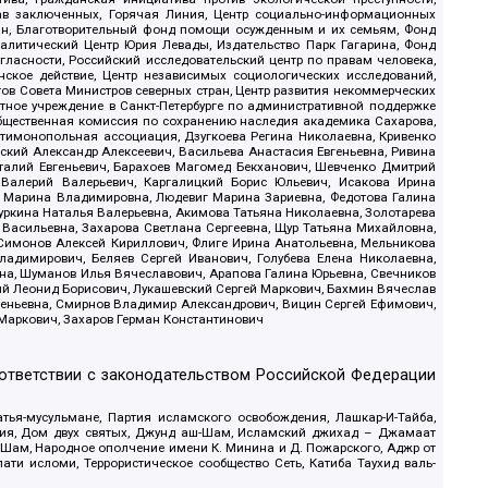
рав заключенных, Горячая Линия, Центр социально-информационных
дан, Благотворительный фонд помощи осужденным и их семьям, Фонд
 Аналитический Центр Юрия Левады, Издательство Парк Гагарина, Фонд
гласности, Российский исследовательский центр по правам человека,
ское действие, Центр независимых социологических исследований,
в Совета Министров северных стран, Центр развития некоммерческих
стное учреждение в Санкт-Петербурге по административной поддержке
Общественная комиссия по сохранению наследия академика Сахарова,
нтимонопольная ассоциация, Дзугкоева Регина Николаевна, Кривенко
кий Александр Алексеевич, Васильева Анастасия Евгеньевна, Ривина
италий Евгеньевич, Барахоев Магомед Бекханович, Шевченко Дмитрий
 Валерий Валерьевич, Каргалицкий Борис Юльевич, Исакова Ирина
ва Марина Владимировна, Людевиг Марина Зариевна, Федотова Галина
уркина Наталья Валерьевна, Акимова Татьяна Николаевна, Золотарева
 Васильевна, Захарова Светлана Сергеевна, Щур Татьяна Михайловна,
 Симонов Алексей Кириллович, Флиге Ирина Анатольевна, Мельникова
адимирович, Беляев Сергей Иванович, Голубева Елена Николаевна,
вна, Шуманов Илья Вячеславович, Арапова Галина Юрьевна, Свечников
ий Леонид Борисович, Лукашевский Сергей Маркович, Бахмин Вячеслав
геньевна, Смирнов Владимир Александрович, Вицин Сергей Ефимович,
 Маркович, Захаров Герман Константинович
оответствии с законодательством Российской Федерации
тья-мусульмане, Партия исламского освобождения, Лашкар-И-Тайба,
дия, Дом двух святых, Джунд аш-Шам, Исламский джихад – Джамаат
ш-Шам, Народное ополчение имени К. Минина и Д. Пожарского, Аджр от
и исломи, Террористическое сообщество Сеть, Катиба Таухид валь-