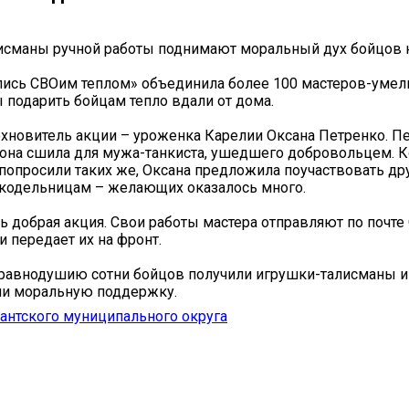
исманы ручной работы поднимают моральный дух бойцов 
ись СВОим теплом» объединила более 100 мастеров-умел
ы подарить бойцам тепло вдали от дома.
новитель акции – уроженка Карелии Оксана Петренко. П
на сшила для мужа-танкиста, ушедшего добровольцем. К
опросили таких же, Оксана предложила поучаствовать др
кодельницам – желающих оказалось много.
ь добрая акция. Свои работы мастера отправляют по почте 
и передает их на фронт.
еравнодушию сотни бойцов получили игрушки-талисманы и
ли моральную поддержку.
антского муниципального округа