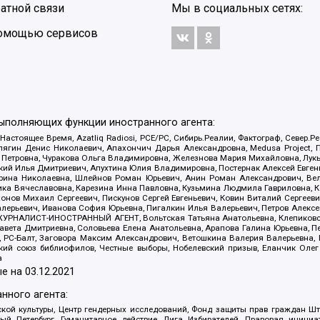
атной связи
Мы в социальных сетях:
 помощью сервисов
выполняющих функции иностранного агента:
 Настоящее Время, Azatliq Radiosi, PCE/PC, Сибирь.Реалии, Фактограф, Север
ягин Денис Николаевич, Апахончич Дарья Александровна, Medusa Project, П
етровна, Чуракова Ольга Владимировна, Железнова Мария Михайловна, Лукьян
й Илья Дмитриевич, Апухтина Юлия Владимировна, Постернак Алексей Евгеньев
рина Николаевна, Шлейнов Роман Юрьевич, Анин Роман Александрович, Вел
оника Вячеславовна, Карезина Инна Павловна, Кузьмина Людмила Гавриловна
ов Михаил Сергеевич, Пискунов Сергей Евгеньевич, Ковин Виталий Сергеевич
алерьевич, Иванова София Юрьевна, Пигалкин Илья Валерьевич, Петров Алексе
а, ЖУРНАЛИСТ-ИНОСТРАННЫЙ АГЕНТ, Вольтская Татьяна Анатольевна, Клепиков
авета Дмитриевна, Соловьева Елена Анатольевна, Арапова Галина Юрьевна, П
иа, РС-Балт, Заговора Максим Александрович, Ветошкина Валерия Валерьевна
ский союз библиофилов, Честные выборы, Нобелевский призыв, Еланчик Олег
а
е на
03.12.2021
нного агента:
ой культуры, Центр гендерных исследований, Фонд защиты прав граждан Шта
 Петербург, Гуманитарное действие, Лига Избирателей, Правовая инициат