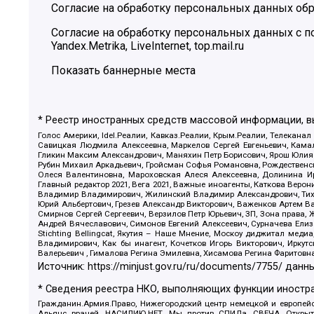
Согласие на обработку персональных данных обр
Согласие на обработку персональных данных с
Yandex.Metrika, LiveInternet, top.mail.ru
Показать баннерные места
* Реестр иностранных средств массовой информации, 
Голос Америки, Idel.Реалии, Кавказ.Реалии, Крым.Реалии, Телеканал
Савицкая Людмила Алексеевна, Маркелов Сергей Евгеньевич, Камал
Гликин Максим Александрович, Маняхин Петр Борисович, Ярош Юлия П
Рубин Михаил Аркадьевич, Гройсман Софья Романовна, Рождественски
Олеся Валентиновна, Мароховская Алеся Алексеевна, Долинина И
Главный редактор 2021, Вега 2021, Важные иноагенты, Каткова Вер
Владимир Владимирович, Жилинский Владимир Александрович, Тихон
Юрий Альбертович, Грезев Александр Викторович, Важенков Артем В
Смирнов Сергей Сергеевич, Верзилов Петр Юрьевич, ЗП, Зона прав
Андрей Вячеславович, Симонов Евгений Алексеевич, Сурначева Елиз
Stichting Bellingcat, Якутия – Наше Мнение, Москоу диджитал мед
Владимирович, Как бы инагент, Кочетков Игорь Викторович, Иркут
Валерьевич , Гималова Регина Эмилевна, Хисамова Регина Фаритовн
Источник:
https://minjust.gov.ru/ru/documents/7755/
данны
* Сведения реестра НКО, выполняющих функции иностра
Гражданин.Армия.Право, Нижегородский центр немецкой и европейск
Альянс врачей, НАСИЛИЮ.НЕТ, Мы против СПИДа, СВЕЧА, Открытый