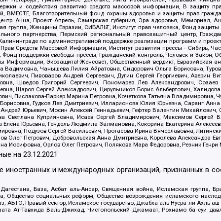
держки и содействия развитию средств массовой информации, В защиту п
ий, ВМЕСТЕ, Благотворительный фонд охраны здоровья и защиты прав граж
, центр Анна, Проект Апрель, Самарская губерния, Эра здоровья, Мемориал,
я группа, Женщины Евразии, СИБАЛЬТ, Институт прав человека, Фонд защиты 
льного партнерства, Пермский региональный правозащитный центр, Граждан
лининграде по административной поддержке реализации программ и проекто
 Прав Средств Массовой Информации, Институт развития прессы - Сибирь, Ча
, Фонд поддержки свободы прессы, Гражданский контроль, Человек и Закон, 
оды Информации, Экозащита!-Женсовет, Общественный вердикт, Евразийская а
 Вадимовна, Чанышева Лилия Айратовна, Сидорович Ольга Борисовна, Туровс
олаевич, Пивоваров Андрей Сергеевич, Дугин Сергей Георгиевич, Аверин В
вна, Шведов Григорий Сергеевич, Пономарев Лев Александрович, Созаев
евна, Щаров Сергей Алексадрович, Цирульников Борис Альбертович, Халидо
ович, Пислакова-Паркер Марина Петровна, Кочеткова Татьяна Владимировна, Ч
Борисовна, Гудков Лев Дмитриевич, Илларионова Юлия Юрьевна, Саранг Анна
Андрей Юрьевич, Мосин Алексей Геннадьевич, Гефтер Валентин Михайлович,
а Светлана Куприяновна, Исаев Сергей Владимирович, Максимов Сергей Вл
а Елена Юрьевна, Гендель Людмила Залмановна, Кокорина Екатерина Алексее
ровна, Подузов Сергей Васильевич, Протасова Ирина Вячеславовна, Литинск
ов Олег Петрович, Добровольская Анна Дмитриевна, Королева Александра Ев
яна Иосифовна, Орлов Олег Петрович, Полякова Мара Федоровна, Резник Генри
ные на
23.12.2021
ле иностранных и международных организаций, признанных в с
гестана, База, Асбат аль-Ансар, Священная война, Исламская группа, Бра
ана, Общество социальных реформ, Общество возрождения исламского насле
з, АБТО, Правый сектор, Исламское государство, Джабха аль-Нусра ли-Ахль а
та Ат-Тавхида Валь-Джихад, Чистопольский Джамаат, Рохнамо ба суи давлат