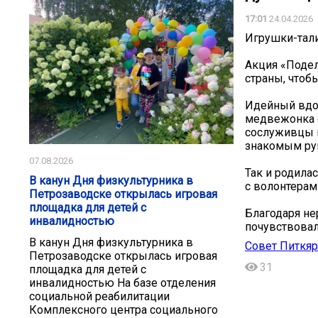
17:01
24.04.2026
Игрушки-тал
Акция «Подел
страны, чтоб
Идейный вдох
медвежонка о
сослуживцы п
знакомым ру
07.08.2026
Так и родилас
В канун Дня физкультурника в
с волонтерам
Петрозаводске открылась игровая
площадка для детей с
Благодаря н
инвалидностью
почувствова
В канун Дня физкультурника в
Совет Питкяр
Петрозаводске открылась игровая
31
площадка для детей с
инвалидностью На базе отделения
социальной реабилитации
Комплексного центра социального