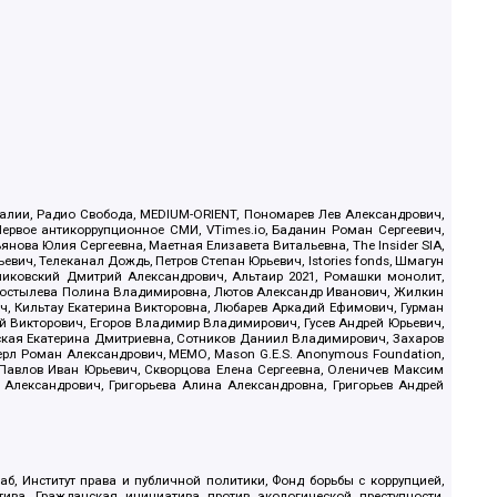
.Реалии, Радио Свобода, MEDIUM-ORIENT, Пономарев Лев Александрович,
ервое антикоррупционное СМИ, VTimes.io, Баданин Роман Сергеевич,
ова Юлия Сергеевна, Маетная Елизавета Витальевна, The Insider SIA,
ич, Телеканал Дождь, Петров Степан Юрьевич, Istories fonds, Шмагун
иковский Дмитрий Александрович, Альтаир 2021, Ромашки монолит,
, Костылева Полина Владимировна, Лютов Александр Иванович, Жилкин
, Кильтау Екатерина Викторовна, Любарев Аркадий Ефимович, Гурман
й Викторович, Егоров Владимир Владимирович, Гусев Андрей Юрьевич,
ская Екатерина Дмитриевна, Сотников Даниил Владимирович, Захаров
ерл Роман Александрович, МЕМО, Mason G.E.S. Anonymous Foundation,
, Павлов Иван Юрьевич, Скворцова Елена Сергеевна, Оленичев Максим
 Александрович, Григорьева Алина Александровна, Григорьев Андрей
б, Институт права и публичной политики, Фонд борьбы с коррупцией,
ива, Гражданская инициатива против экологической преступности,