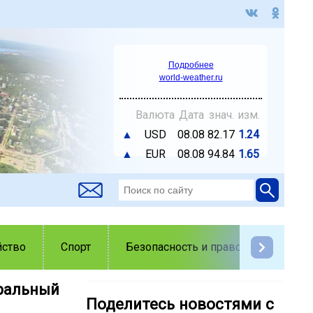
Подробнее
world-weather.ru
Валюта
Дата
знач.
изм.
▲
USD
08.08
82.17
1.24
▲
EUR
08.08
94.84
1.65
йство
Спорт
Безопасность и правопорядок
ральный
Поделитесь новостями с