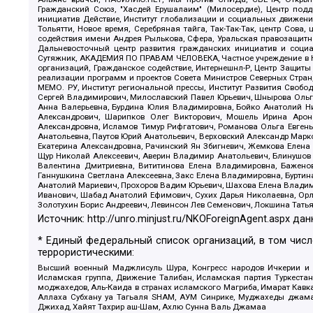
Гражданский Союз, "Хасдей Ерушалаим" (Милосердие), Центр под
инициатив Действие, Институт глобализации и социальных движен
Тольятти, Новое время, Серебряная тайга, Так-Так-Так, центр Сова
содействия имени Андрея Рылькова, Сфера, Уральская правозащитна
Дальневосточный центр развития гражданских инициатив и социа
Сутяжник, АКАДЕМИЯ ПО ПРАВАМ ЧЕЛОВЕКА, Частное учреждение в Ка
организаций, Гражданское содействие, Интернешнл-Р, Центр Защиты
реализации программ и проектов Совета Министров Северных Стран
МЕМО. РУ, Институт региональной прессы, Институт Развития Своб
Сергей Владимирович, Милославский Павел Юрьевич, Шнырова Ольга
Анна Валерьевна, Бурдина Юлия Владимировна, Бойко Анатолий Ник
Александрович, Шарипков Олег Викторович, Мошель Ирина Ароно
Александровна, Исламов Тимур Рифгатович, Романова Ольга Евгень
Анатольевна, Паутов Юрий Анатольевич, Верховский Александр Марк
Екатерина Александровна, Рачинский Ян Збигневич, Жемкова Елена 
Щур Николай Алексеевич, Аверин Владимир Анатольевич, Блинушов 
Валентина Дмитриевна, Вититинова Елена Владимировна, Баженов
Ганнушкина Светлана Алексеевна, Закс Елена Владимировна, Буртин
Анатолий Мариевич, Прохоров Вадим Юрьевич, Шахова Елена Владими
Иванович, Шабад Анатолий Ефимович, Сухих Дарья Николаевна, Орл
Золотухин Борис Андреевич, Левинсон Лев Семенович, Локшина Тать
Источник:
http://unro.minjust.ru/NKOForeignAgent.aspx
дан
* Единый федеральный список организаций, в том чис
террористическими:
Высший военный Маджлисуль Шура, Конгресс народов Ичкерии и Да
Исламская группа, Движение Талибан, Исламская партия Туркест
моджахедов, Аль-Каида в странах исламского Магриба, Имарат Кавка
Аллаха Субхану уа Тагьаля SHAM, АУМ Синрике, Муджахеды джамаа
Джихад, Хайят Тахрир аш-Шам, Ахлю Сунна Валь Джамаа