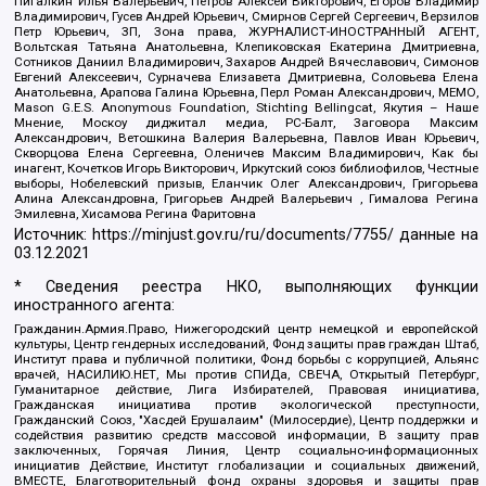
Пигалкин Илья Валерьевич, Петров Алексей Викторович, Егоров Владимир
Владимирович, Гусев Андрей Юрьевич, Смирнов Сергей Сергеевич, Верзилов
Петр Юрьевич, ЗП, Зона права, ЖУРНАЛИСТ-ИНОСТРАННЫЙ АГЕНТ,
Вольтская Татьяна Анатольевна, Клепиковская Екатерина Дмитриевна,
Сотников Даниил Владимирович, Захаров Андрей Вячеславович, Симонов
Евгений Алексеевич, Сурначева Елизавета Дмитриевна, Соловьева Елена
Анатольевна, Арапова Галина Юрьевна, Перл Роман Александрович, МЕМО,
Mason G.E.S. Anonymous Foundation, Stichting Bellingcat, Якутия – Наше
Мнение, Москоу диджитал медиа, РС-Балт, Заговора Максим
Александрович, Ветошкина Валерия Валерьевна, Павлов Иван Юрьевич,
Скворцова Елена Сергеевна, Оленичев Максим Владимирович, Как бы
инагент, Кочетков Игорь Викторович, Иркутский союз библиофилов, Честные
выборы, Нобелевский призыв, Еланчик Олег Александрович, Григорьева
Алина Александровна, Григорьев Андрей Валерьевич , Гималова Регина
Эмилевна, Хисамова Регина Фаритовна
Источник:
https://minjust.gov.ru/ru/documents/7755/
данные на
03.12.2021
* Сведения реестра НКО, выполняющих функции
иностранного агента:
Гражданин.Армия.Право, Нижегородский центр немецкой и европейской
культуры, Центр гендерных исследований, Фонд защиты прав граждан Штаб,
Институт права и публичной политики, Фонд борьбы с коррупцией, Альянс
врачей, НАСИЛИЮ.НЕТ, Мы против СПИДа, СВЕЧА, Открытый Петербург,
Гуманитарное действие, Лига Избирателей, Правовая инициатива,
Гражданская инициатива против экологической преступности,
Гражданский Союз, "Хасдей Ерушалаим" (Милосердие), Центр поддержки и
содействия развитию средств массовой информации, В защиту прав
заключенных, Горячая Линия, Центр социально-информационных
инициатив Действие, Институт глобализации и социальных движений,
ВМЕСТЕ, Благотворительный фонд охраны здоровья и защиты прав