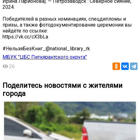
Ирина Ларионова]. — Петрозаводск : Северное сияние,
2024.
Победителей в разных номинациях, спецдипломы и
призы, а также фотодокументирование церемонии вы
найдёте по ссылке:
https://vk.cc/cX3bLa
#НельзяБезКниг_@national_library_rk
МБУК "ЦБС Питкярантского округа"
26
Поделитесь новостями с жителями
города