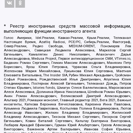
* Реестр иностранных средств массовой информации,
выполняющих функции иностранного агента:
Голос Америки, Idel.Реалии, Кавказ.Реалии, Крым.Реалии, Телеканал
Настоящее Время, Azatliq Radiosi, PCE/PC, Сибирь.Реалии, Фактограф,
Север.Реалии, Радио Свобода, MEDIUM-ORIENT, Пономарев Лев
Александрович, Савицкая Людмила Алексеевна, Маркелов Сергей
Евгеньевич, Камалягин Денис Николаевич, Апахончич Дарья
Александровна, Medusa Project, Первое антикоррупционное СМИ, VTimes.io,
Баданин Роман Сергеевич, Гликин Максим Александрович, Маняхин Петр
Борисович, Ярош Юлия Петровна, Чуракова Ольга Владимировна,
Железнова Мария Михайловна, Лукьянова Юлия Сергеевна, Маетная
Елизавета Витальевна, The Insider SIA, Рубин Михаил Аркадьевич, Гройсман
Софья Романовна, Рождественский Илья Дмитриевич, Апухтина Юлия
Владимировна, Постернак Алексей Евгеньевич, Телеканал Дождь, Петров
Степан Юрьевич, Istories fonds, Шмагун Олеся Валентиновна, Мароховская
Алеся Алексеевна, Долинина Ирина Николаевна, Шлейнов Роман Юрьевич,
Анин Роман Александрович, Великовский Дмитрий Александрович,
Альтаир 2021, Ромашки монолит, Главный редактор 2021, Вега 2021, Важные
иноагенты, Каткова Вероника Вячеславовна, Карезина Инна Павловна,
Кузьмина Людмила Гавриловна, Костылева Полина Владимировна, Лютов
Александр Иванович, Жилкин Владимир Владимирович, Жилинский
Владимир Александрович, Тихонов Михаил Сергеевич, Пискунов Сергей
Евгеньевич, Ковин Виталий Сергеевич, Кильтау Екатерина Викторовна,
Любарев Аркадий Ефимович, Гурман Юрий Альбертович, Грезев Александр
Викторович, Важенков Артем Валерьевич, Иванова София Юрьевна,