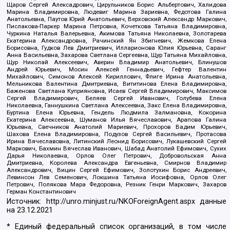
Щаров Сергей Алексадрович, Цирульников Борис Альбертович, Халидова
Марина Владимировна, Людевиг Марина Зариевна, Федотова Галина
Анатольевна, Паутов Юрий Анатольевич, Верховский Александр Маркович,
Пислакова-Паркер Марина Петровна, Кочеткова Татьяна Владимировна,
Чуркина Наталья Валерьевна, Акимова Татьяна Николаевна, Золотарева
Екатерина Александровна, Рачинский Ян Збигневич, Жемкова Елена
Борисовна, Гудков Лев Дмитриевич, Илларионова Юлия Юрьевна, Саранг
Анна Васильевна, Захарова Светлана Сергеевна, Щур Татьяна Михайловна,
Щур Николай Алексеевич, Аверин Владимир Анатольевич, Блинушов
Андрей Юрьевич, Мосин Алексей Геннадьевич, Гефтер Валентин
Михайлович, Симонов Алексей Кириллович, Флиге Ирина Анатольевна,
Мельникова Валентина Дмитриевна, Вититинова Елена Владимировна,
Баженова Светлана Куприяновна, Исаев Сергей Владимирович, Максимов
Сергей Владимирович, Беляев Сергей Иванович, Голубева Елена
Николаевна, Ганнушкина Светлана Алексеевна, Закс Елена Владимировна,
Буртина Елена Юрьевна, Гендель Людмила Залмановна, Кокорина
Екатерина Алексеевна, Шуманов Илья Вячеславович, Арапова Галина
Юрьевна, Свечников Анатолий Мариевич, Прохоров Вадим Юрьевич,
Шахова Елена Владимировна, Подузов Сергей Васильевич, Протасова
Ирина Вячеславовна, Литинский Леонид Борисович, Лукашевский Сергей
Маркович, Бахмин Вячеслав Иванович, Шабад Анатолий Ефимович, Сухих
Дарья Николаевна, Орлов Олег Петрович, Добровольская Анна
Дмитриевна, Королева Александра Евгеньевна, Смирнов Владимир
Александрович, Вицин Сергей Ефимович, Золотухин Борис Андреевич,
Левинсон Лев Семенович, Локшина Татьяна Иосифовна, Орлов Олег
Петрович, Полякова Мара Федоровна, Резник Генри Маркович, Захаров
Герман Константинович
Источник:
http://unro.minjust.ru/NKOForeignAgent.aspx
данные
на
23.12.2021
* Единый федеральный список организаций, в том числе