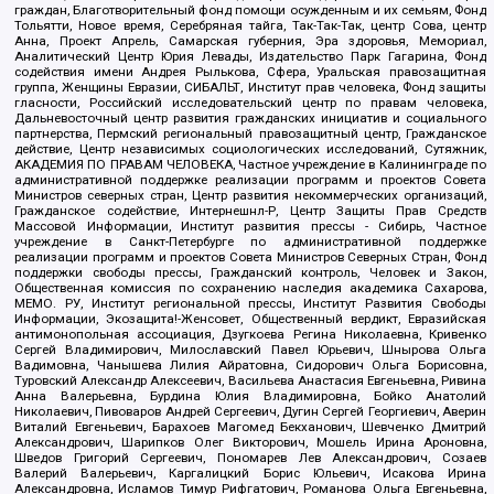
граждан, Благотворительный фонд помощи осужденным и их семьям, Фонд
Тольятти, Новое время, Серебряная тайга, Так-Так-Так, центр Сова, центр
Анна, Проект Апрель, Самарская губерния, Эра здоровья, Мемориал,
Аналитический Центр Юрия Левады, Издательство Парк Гагарина, Фонд
содействия имени Андрея Рылькова, Сфера, Уральская правозащитная
группа, Женщины Евразии, СИБАЛЬТ, Институт прав человека, Фонд защиты
гласности, Российский исследовательский центр по правам человека,
Дальневосточный центр развития гражданских инициатив и социального
партнерства, Пермский региональный правозащитный центр, Гражданское
действие, Центр независимых социологических исследований, Сутяжник,
АКАДЕМИЯ ПО ПРАВАМ ЧЕЛОВЕКА, Частное учреждение в Калининграде по
административной поддержке реализации программ и проектов Совета
Министров северных стран, Центр развития некоммерческих организаций,
Гражданское содействие, Интернешнл-Р, Центр Защиты Прав Средств
Массовой Информации, Институт развития прессы - Сибирь, Частное
учреждение в Санкт-Петербурге по административной поддержке
реализации программ и проектов Совета Министров Северных Стран, Фонд
поддержки свободы прессы, Гражданский контроль, Человек и Закон,
Общественная комиссия по сохранению наследия академика Сахарова,
МЕМО. РУ, Институт региональной прессы, Институт Развития Свободы
Информации, Экозащита!-Женсовет, Общественный вердикт, Евразийская
антимонопольная ассоциация, Дзугкоева Регина Николаевна, Кривенко
Сергей Владимирович, Милославский Павел Юрьевич, Шнырова Ольга
Вадимовна, Чанышева Лилия Айратовна, Сидорович Ольга Борисовна,
Туровский Александр Алексеевич, Васильева Анастасия Евгеньевна, Ривина
Анна Валерьевна, Бурдина Юлия Владимировна, Бойко Анатолий
Николаевич, Пивоваров Андрей Сергеевич, Дугин Сергей Георгиевич, Аверин
Виталий Евгеньевич, Барахоев Магомед Бекханович, Шевченко Дмитрий
Александрович, Шарипков Олег Викторович, Мошель Ирина Ароновна,
Шведов Григорий Сергеевич, Пономарев Лев Александрович, Созаев
Валерий Валерьевич, Каргалицкий Борис Юльевич, Исакова Ирина
Александровна, Исламов Тимур Рифгатович, Романова Ольга Евгеньевна,