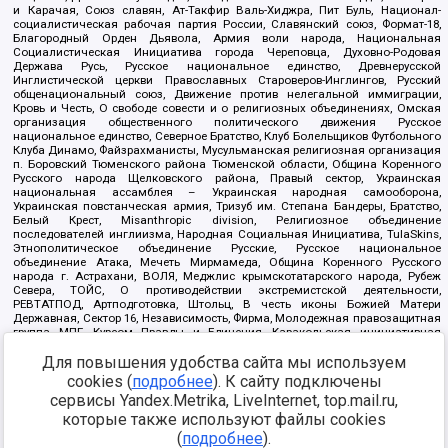
и Карачая, Союз славян, Ат-Такфир Валь-Хиджра, Пит Буль, Национал-
социалистическая рабочая партия России, Славянский союз, Формат-18,
Благородный Орден Дьявола, Армия воли народа, Национальная
Социалистическая Инициатива города Череповца, Духовно-Родовая
Держава Русь, Русское национальное единство, Древнерусской
Инглистической церкви Православных Староверов-Инглингов, Русский
общенациональный союз, Движение против нелегальной иммиграции,
Кровь и Честь, О свободе совести и о религиозных объединениях, Омская
организация общественного политического движения Русское
национальное единство, Северное Братство, Клуб Болельщиков Футбольного
Клуба Динамо, Файзрахманисты, Мусульманская религиозная организация
п. Боровский Тюменского района Тюменской области, Община Коренного
Русского народа Щелковского района, Правый сектор, Украинская
национальная ассамблея – Украинская народная самооборона,
Украинская повстанческая армия, Тризуб им. Степана Бандеры, Братство,
Белый Крест, Misanthropic division, Религиозное объединение
последователей инглиизма, Народная Социальная Инициатива, TulaSkins,
Этнополитическое объединение Русские, Русское национальное
объединение Атака, Мечеть Мирмамеда, Община Коренного Русского
народа г. Астрахани, ВОЛЯ, Меджлис крымскотатарского народа, Рубеж
Севера, ТОЙС, О противодействии экстремистской деятельности,
РЕВТАТПОД, Артподготовка, Штольц, В честь иконы Божией Матери
Державная, Сектор 16, Независимость, Фирма, Молодежная правозащитная
группа МПГ, Курсом Правды и Единения, Каракольская инициативная
группа, Автоград Крю, Союз Славянских Сил Руси, Алля-Аят,
Благотворительный пансионат Ак Умут, Русская республика Русь,
Для повышения удобства сайта мы используем
Арестантское уголовное единство, Башкорт, Нация и свобода, W.H.С., Фалунь
cookies (
подробнее
). К сайту подключены
Дафа, Иртыш Ultras, Русский Патриотический клуб-Новокузнецк/РПК,
сервисы Yandex.Metrika, LiveInternet, top.mail.ru,
Сибирский державный союз, Фонд борьбы с коррупцией, Фонд защиты прав
граждан, Штабы Навального, Совет граждан СССР Прикубанского округа г.
которые также используют файлы cookies
Краснодара
(
подробнее
).