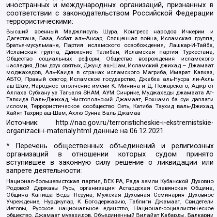
иностранных и международных организаций, признанных в
соответствии с законодательством Российской Федерации
террористическими:
Высший военный Маджлисуль Шура, Конгресс народов Ичкерии и
Дагестана, База, Асбат аль-Ансар, Священная война, Исламская группа,
Братья-мусульмане, Партия исламского освобождения, Лашкар-И-Тайба,
Исламская группа, Движение Талибан, Исламская партия Туркестана,
Общество социальных реформ, Общество возрождения исламского
наследия, Дом двух святых, Джунд аш-Шам, Исламский джихад – Джамаат
моджахедов, Аль-Каида в странах исламского Магриба, Имарат Кавказ,
АБТО, Правый сектор, Исламское государство, Джабха аль-Нусра ли-Ахль
аш-Шам, Народное ополчение имени К. Минина и Д. Пожарского, Аджр от
Аллаха Субхану уа Тагьаля SHAM, АУМ Синрике, Муджахеды джамаата Ат-
Тавхида Валь-Джихад, Чистопольский Джамаат, Рохнамо ба суи давлати
исломи, Террористическое сообщество Сеть, Катиба Таухид валь-Джихад,
Хайят Тахрир аш-Шам, Ахлю Сунна Валь Джамаа
Источник:
http://nac.gov.ru/terroristicheskie-i-ekstremistskie-
organizacii-i-materialy.html
данные на
06.12.2021
* Перечень общественных объединений и религиозных
организаций в отношении которых судом принято
вступившее в законную силу решение о ликвидации или
запрете деятельности:
Национал-большевистская партия, ВЕК РА, Рада земли Кубанской Духовно
Родовой Державы Русь, организация Асгардская Славянская Община,
Община Капища Веды Перуна, Мужская Духовная Семинария Духовное
Учреждение, Нурджулар, К Богодержавию, Таблиги Джамаат, Свидетели
Иеговы, Русское национальное единство, Национал-социалистическое
общество, Джамаат мувахидов, Объединенный Вилайат Кабарды, Балкарии