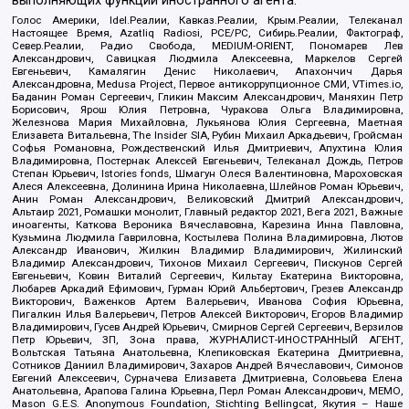
выполняющих функции иностранного агента:
Голос Америки, Idel.Реалии, Кавказ.Реалии, Крым.Реалии, Телеканал
Настоящее Время, Azatliq Radiosi, PCE/PC, Сибирь.Реалии, Фактограф,
Север.Реалии, Радио Свобода, MEDIUM-ORIENT, Пономарев Лев
Александрович, Савицкая Людмила Алексеевна, Маркелов Сергей
Евгеньевич, Камалягин Денис Николаевич, Апахончич Дарья
Александровна, Medusa Project, Первое антикоррупционное СМИ, VTimes.io,
Баданин Роман Сергеевич, Гликин Максим Александрович, Маняхин Петр
Борисович, Ярош Юлия Петровна, Чуракова Ольга Владимировна,
Железнова Мария Михайловна, Лукьянова Юлия Сергеевна, Маетная
Елизавета Витальевна, The Insider SIA, Рубин Михаил Аркадьевич, Гройсман
Софья Романовна, Рождественский Илья Дмитриевич, Апухтина Юлия
Владимировна, Постернак Алексей Евгеньевич, Телеканал Дождь, Петров
Степан Юрьевич, Istories fonds, Шмагун Олеся Валентиновна, Мароховская
Алеся Алексеевна, Долинина Ирина Николаевна, Шлейнов Роман Юрьевич,
Анин Роман Александрович, Великовский Дмитрий Александрович,
Альтаир 2021, Ромашки монолит, Главный редактор 2021, Вега 2021, Важные
иноагенты, Каткова Вероника Вячеславовна, Карезина Инна Павловна,
Кузьмина Людмила Гавриловна, Костылева Полина Владимировна, Лютов
Александр Иванович, Жилкин Владимир Владимирович, Жилинский
Владимир Александрович, Тихонов Михаил Сергеевич, Пискунов Сергей
Евгеньевич, Ковин Виталий Сергеевич, Кильтау Екатерина Викторовна,
Любарев Аркадий Ефимович, Гурман Юрий Альбертович, Грезев Александр
Викторович, Важенков Артем Валерьевич, Иванова София Юрьевна,
Пигалкин Илья Валерьевич, Петров Алексей Викторович, Егоров Владимир
Владимирович, Гусев Андрей Юрьевич, Смирнов Сергей Сергеевич, Верзилов
Петр Юрьевич, ЗП, Зона права, ЖУРНАЛИСТ-ИНОСТРАННЫЙ АГЕНТ,
Вольтская Татьяна Анатольевна, Клепиковская Екатерина Дмитриевна,
Сотников Даниил Владимирович, Захаров Андрей Вячеславович, Симонов
Евгений Алексеевич, Сурначева Елизавета Дмитриевна, Соловьева Елена
Анатольевна, Арапова Галина Юрьевна, Перл Роман Александрович, МЕМО,
Mason G.E.S. Anonymous Foundation, Stichting Bellingcat, Якутия – Наше