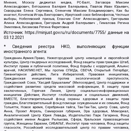
Мнение, Москоу диджитал медиа, РС-Балт, Заговора Максим
Александрович, Ветошкина Валерия Валерьевна, Павлов Иван Юрьевич,
Скворцова Елена Сергеевна, Оленичев Максим Владимирович, Как бы
инагент, Кочетков Игорь Викторович, Иркутский союз библиофилов, Честные
выборы, Нобелевский призыв, Еланчик Олег Александрович, Григорьева
Алина Александровна, Григорьев Андрей Валерьевич , Гималова Регина
Эмилевна, Хисамова Регина Фаритовна
Источник:
https://minjust.gov.ru/ru/documents/7755/
данные на
03.12.2021
* Сведения реестра НКО, выполняющих функции
иностранного агента:
Гражданин.Армия.Право, Нижегородский центр немецкой и европейской
культуры, Центр гендерных исследований, Фонд защиты прав граждан Штаб,
Институт права и публичной политики, Фонд борьбы с коррупцией, Альянс
врачей, НАСИЛИЮ.НЕТ, Мы против СПИДа, СВЕЧА, Открытый Петербург,
Гуманитарное действие, Лига Избирателей, Правовая инициатива,
Гражданская инициатива против экологической преступности,
Гражданский Союз, "Хасдей Ерушалаим" (Милосердие), Центр поддержки и
содействия развитию средств массовой информации, В защиту прав
заключенных, Горячая Линия, Центр социально-информационных
инициатив Действие, Институт глобализации и социальных движений,
ВМЕСТЕ, Благотворительный фонд охраны здоровья и защиты прав
граждан, Благотворительный фонд помощи осужденным и их семьям, Фонд
Тольятти, Новое время, Серебряная тайга, Так-Так-Так, центр Сова, центр
Анна, Проект Апрель, Самарская губерния, Эра здоровья, Мемориал,
Аналитический Центр Юрия Левады, Издательство Парк Гагарина, Фонд
содействия имени Андрея Рылькова, Сфера, Уральская правозащитная
группа, Женщины Евразии, СИБАЛЬТ, Институт прав человека, Фонд защиты
гласности, Российский исследовательский центр по правам человека,