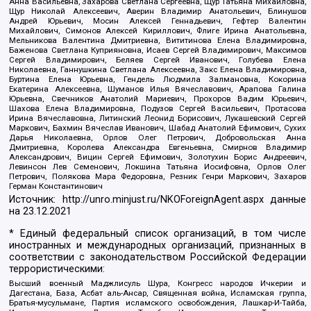
Анна Васильевна, Захарова Светлана Сергеевна, Щур Татьяна Михайловна,
Щур Николай Алексеевич, Аверин Владимир Анатольевич, Блинушов
Андрей Юрьевич, Мосин Алексей Геннадьевич, Гефтер Валентин
Михайлович, Симонов Алексей Кириллович, Флиге Ирина Анатольевна,
Мельникова Валентина Дмитриевна, Вититинова Елена Владимировна,
Баженова Светлана Куприяновна, Исаев Сергей Владимирович, Максимов
Сергей Владимирович, Беляев Сергей Иванович, Голубева Елена
Николаевна, Ганнушкина Светлана Алексеевна, Закс Елена Владимировна,
Буртина Елена Юрьевна, Гендель Людмила Залмановна, Кокорина
Екатерина Алексеевна, Шуманов Илья Вячеславович, Арапова Галина
Юрьевна, Свечников Анатолий Мариевич, Прохоров Вадим Юрьевич,
Шахова Елена Владимировна, Подузов Сергей Васильевич, Протасова
Ирина Вячеславовна, Литинский Леонид Борисович, Лукашевский Сергей
Маркович, Бахмин Вячеслав Иванович, Шабад Анатолий Ефимович, Сухих
Дарья Николаевна, Орлов Олег Петрович, Добровольская Анна
Дмитриевна, Королева Александра Евгеньевна, Смирнов Владимир
Александрович, Вицин Сергей Ефимович, Золотухин Борис Андреевич,
Левинсон Лев Семенович, Локшина Татьяна Иосифовна, Орлов Олег
Петрович, Полякова Мара Федоровна, Резник Генри Маркович, Захаров
Герман Константинович
Источник:
http://unro.minjust.ru/NKOForeignAgent.aspx
данные
на
23.12.2021
* Единый федеральный список организаций, в том числе
иностранных и международных организаций, признанных в
соответствии с законодательством Российской Федерации
террористическими:
Высший военный Маджлисуль Шура, Конгресс народов Ичкерии и
Дагестана, База, Асбат аль-Ансар, Священная война, Исламская группа,
Братья-мусульмане, Партия исламского освобождения, Лашкар-И-Тайба,