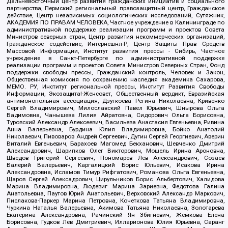
Дальневосточный центр развития гражданских инициатив и социального
партнерства, Пермский региональный правозащитный центр, Гражданское
действие, Центр независимых социологических исследований, Сутяжник,
АКАДЕМИЯ ПО ПРАВАМ ЧЕЛОВЕКА, Частное учреждение в Калининграде по
административной поддержке реализации программ и проектов Совета
Министров северных стран, Центр развития некоммерческих организаций,
Гражданское содействие, Интернешнл-Р, Центр Защиты Прав Средств
Массовой Информации, Институт развития прессы - Сибирь, Частное
учреждение в Санкт-Петербурге по административной поддержке
реализации программ и проектов Совета Министров Северных Стран, Фонд
поддержки свободы прессы, Гражданский контроль, Человек и Закон,
Общественная комиссия по сохранению наследия академика Сахарова,
МЕМО. РУ, Институт региональной прессы, Институт Развития Свободы
Информации, Экозащита!-Женсовет, Общественный вердикт, Евразийская
антимонопольная ассоциация, Дзугкоева Регина Николаевна, Кривенко
Сергей Владимирович, Милославский Павел Юрьевич, Шнырова Ольга
Вадимовна, Чанышева Лилия Айратовна, Сидорович Ольга Борисовна,
Туровский Александр Алексеевич, Васильева Анастасия Евгеньевна, Ривина
Анна Валерьевна, Бурдина Юлия Владимировна, Бойко Анатолий
Николаевич, Пивоваров Андрей Сергеевич, Дугин Сергей Георгиевич, Аверин
Виталий Евгеньевич, Барахоев Магомед Бекханович, Шевченко Дмитрий
Александрович, Шарипков Олег Викторович, Мошель Ирина Ароновна,
Шведов Григорий Сергеевич, Пономарев Лев Александрович, Созаев
Валерий Валерьевич, Каргалицкий Борис Юльевич, Исакова Ирина
Александровна, Исламов Тимур Рифгатович, Романова Ольга Евгеньевна,
Щаров Сергей Алексадрович, Цирульников Борис Альбертович, Халидова
Марина Владимировна, Людевиг Марина Зариевна, Федотова Галина
Анатольевна, Паутов Юрий Анатольевич, Верховский Александр Маркович,
Пислакова-Паркер Марина Петровна, Кочеткова Татьяна Владимировна,
Чуркина Наталья Валерьевна, Акимова Татьяна Николаевна, Золотарева
Екатерина Александровна, Рачинский Ян Збигневич, Жемкова Елена
Борисовна, Гудков Лев Дмитриевич, Илларионова Юлия Юрьевна, Саранг