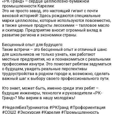
«РК-Гранд» – сердце целлюлозно-бумажной
промышленности Карелии:
Это не просто завод, это настоящий гигант с почти
вековой историей! Здесь рождаются специальные
марки целлюлозы, которые используются повсеместно,
а также ценные продукты лесохимии – талловое масло
и скипидар. Предприятие вносит огромный вклад в
развитие региона и экономики страны.
Бесценный опыт для будущего:
Такие встречи – это бесценный опыт и отличный шанс
для школьников не только узнать, как работают
местные предприятия, но и познакомиться с реальными
профессиями изнутри. Это помогает ребятам задуматься
о будущем, увидеть реальные перспективы
трудоустройства в родном городе и, возможно, сделать
важный шаг к выбору своего профессионального пути.
Кто знает, может быть, именно среди этих ребят –
будущие инженеры, технологи и руководители «РК-
Гранд»? Мы верим в нашу молодёжь!
#НеделяБезТурникетов #РКГранд #Профориентация
#СОШ2 #Экскурсия #Карелия #Промышленность