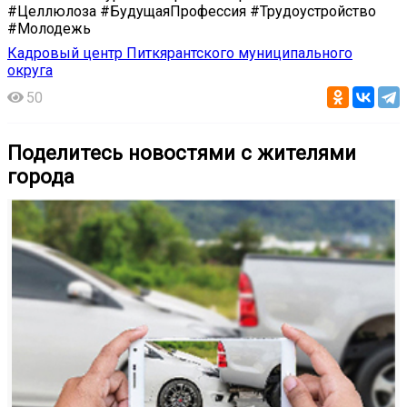
#Целлюлоза #БудущаяПрофессия #Трудоустройство
#Молодежь
Кадровый центр Питкярантского муниципального
округа
50
Поделитесь новостями с жителями
города