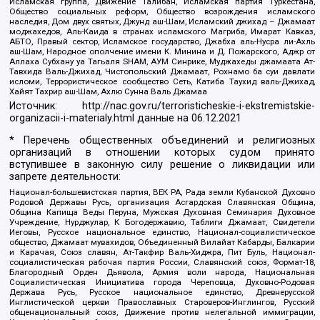
Исламская группа, Движение Талибан, Исламская партия Туркестана,
Общество социальных реформ, Общество возрождения исламского
наследия, Дом двух святых, Джунд аш-Шам, Исламский джихад – Джамаат
моджахедов, Аль-Каида в странах исламского Магриба, Имарат Кавказ,
АБТО, Правый сектор, Исламское государство, Джабха аль-Нусра ли-Ахль
аш-Шам, Народное ополчение имени К. Минина и Д. Пожарского, Аджр от
Аллаха Субхану уа Тагьаля SHAM, АУМ Синрике, Муджахеды джамаата Ат-
Тавхида Валь-Джихад, Чистопольский Джамаат, Рохнамо ба суи давлати
исломи, Террористическое сообщество Сеть, Катиба Таухид валь-Джихад,
Хайят Тахрир аш-Шам, Ахлю Сунна Валь Джамаа
Источник:
http://nac.gov.ru/terroristicheskie-i-ekstremistskie-
organizacii-i-materialy.html
данные на
06.12.2021
* Перечень общественных объединений и религиозных
организаций в отношении которых судом принято
вступившее в законную силу решение о ликвидации или
запрете деятельности:
Национал-большевистская партия, ВЕК РА, Рада земли Кубанской Духовно
Родовой Державы Русь, организация Асгардская Славянская Община,
Община Капища Веды Перуна, Мужская Духовная Семинария Духовное
Учреждение, Нурджулар, К Богодержавию, Таблиги Джамаат, Свидетели
Иеговы, Русское национальное единство, Национал-социалистическое
общество, Джамаат мувахидов, Объединенный Вилайат Кабарды, Балкарии
и Карачая, Союз славян, Ат-Такфир Валь-Хиджра, Пит Буль, Национал-
социалистическая рабочая партия России, Славянский союз, Формат-18,
Благородный Орден Дьявола, Армия воли народа, Национальная
Социалистическая Инициатива города Череповца, Духовно-Родовая
Держава Русь, Русское национальное единство, Древнерусской
Инглистической церкви Православных Староверов-Инглингов, Русский
общенациональный союз, Движение против нелегальной иммиграции,