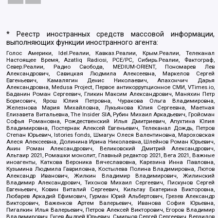
* Реестр иностранных средств массовой информации,
выполняющих функции иностранного агента:
Голос Америки, Idel.Реалии, Кавказ.Реалии, Крым.Реалии, Телеканал
Настоящее Время, Azatliq Radiosi, PCE/PC, Сибирь.Реалии, Фактограф,
Север.Реалии, Радио Свобода, MEDIUM-ORIENT, Пономарев Лев
Александрович, Савицкая Людмила Алексеевна, Маркелов Сергей
Евгеньевич, Камалягин Денис Николаевич, Апахончич Дарья
Александровна, Medusa Project, Первое антикоррупционное СМИ, VTimes.io,
Баданин Роман Сергеевич, Гликин Максим Александрович, Маняхин Петр
Борисович, Ярош Юлия Петровна, Чуракова Ольга Владимировна,
Железнова Мария Михайловна, Лукьянова Юлия Сергеевна, Маетная
Елизавета Витальевна, The Insider SIA, Рубин Михаил Аркадьевич, Гройсман
Софья Романовна, Рождественский Илья Дмитриевич, Апухтина Юлия
Владимировна, Постернак Алексей Евгеньевич, Телеканал Дождь, Петров
Степан Юрьевич, Istories fonds, Шмагун Олеся Валентиновна, Мароховская
Алеся Алексеевна, Долинина Ирина Николаевна, Шлейнов Роман Юрьевич,
Анин Роман Александрович, Великовский Дмитрий Александрович,
Альтаир 2021, Ромашки монолит, Главный редактор 2021, Вега 2021, Важные
иноагенты, Каткова Вероника Вячеславовна, Карезина Инна Павловна,
Кузьмина Людмила Гавриловна, Костылева Полина Владимировна, Лютов
Александр Иванович, Жилкин Владимир Владимирович, Жилинский
Владимир Александрович, Тихонов Михаил Сергеевич, Пискунов Сергей
Евгеньевич, Ковин Виталий Сергеевич, Кильтау Екатерина Викторовна,
Любарев Аркадий Ефимович, Гурман Юрий Альбертович, Грезев Александр
Викторович, Важенков Артем Валерьевич, Иванова София Юрьевна,
Пигалкин Илья Валерьевич, Петров Алексей Викторович, Егоров Владимир
Владимирович, Гусев Андрей Юрьевич, Смирнов Сергей Сергеевич, Верзилов