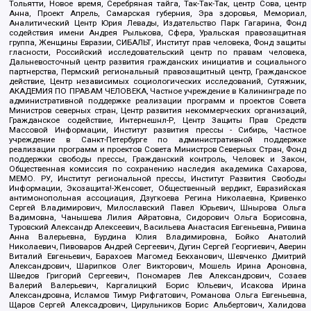
Тольятти, Новое время, Серебряная тайга, Так-Так-Так, центр Сова, центр
Анна, Проект Апрель, Самарская губерния, Эра здоровья, Мемориал,
Аналитический Центр Юрия Левады, Издательство Парк Гагарина, Фонд
содействия имени Андрея Рылькова, Сфера, Уральская правозащитная
группа, Женщины Евразии, СИБАЛЬТ, Институт прав человека, Фонд защиты
гласности, Российский исследовательский центр по правам человека,
Дальневосточный центр развития гражданских инициатив и социального
партнерства, Пермский региональный правозащитный центр, Гражданское
действие, Центр независимых социологических исследований, Сутяжник,
АКАДЕМИЯ ПО ПРАВАМ ЧЕЛОВЕКА, Частное учреждение в Калининграде по
административной поддержке реализации программ и проектов Совета
Министров северных стран, Центр развития некоммерческих организаций,
Гражданское содействие, Интернешнл-Р, Центр Защиты Прав Средств
Массовой Информации, Институт развития прессы - Сибирь, Частное
учреждение в Санкт-Петербурге по административной поддержке
реализации программ и проектов Совета Министров Северных Стран, Фонд
поддержки свободы прессы, Гражданский контроль, Человек и Закон,
Общественная комиссия по сохранению наследия академика Сахарова,
МЕМО. РУ, Институт региональной прессы, Институт Развития Свободы
Информации, Экозащита!-Женсовет, Общественный вердикт, Евразийская
антимонопольная ассоциация, Дзугкоева Регина Николаевна, Кривенко
Сергей Владимирович, Милославский Павел Юрьевич, Шнырова Ольга
Вадимовна, Чанышева Лилия Айратовна, Сидорович Ольга Борисовна,
Туровский Александр Алексеевич, Васильева Анастасия Евгеньевна, Ривина
Анна Валерьевна, Бурдина Юлия Владимировна, Бойко Анатолий
Николаевич, Пивоваров Андрей Сергеевич, Дугин Сергей Георгиевич, Аверин
Виталий Евгеньевич, Барахоев Магомед Бекханович, Шевченко Дмитрий
Александрович, Шарипков Олег Викторович, Мошель Ирина Ароновна,
Шведов Григорий Сергеевич, Пономарев Лев Александрович, Созаев
Валерий Валерьевич, Каргалицкий Борис Юльевич, Исакова Ирина
Александровна, Исламов Тимур Рифгатович, Романова Ольга Евгеньевна,
Щаров Сергей Алексадрович, Цирульников Борис Альбертович, Халидова