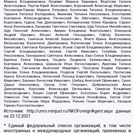
Марина Владимировна, Людевиг Марина Зариевна, Федотова Галина
Анатольевна, Паутов Юрий Анатольевич, Верховский Александр Маркович,
Пислакова-Паркер Марина Петровна, Кочеткова Татьяна Владимировна,
Чуркина Наталья Валерьевна, Акимова Татьяна Николаевна, Золотарева
Екатерина Александровна, Рачинский Ян Збигневич, Жемкова Елена
Борисовна, Гудков Лев Дмитриевич, Илларионова Юлия Юрьевна, Саранг
Анна Васильевна, Захарова Светлана Сергеевна, Щур Татьяна Михайловна,
Щур Николай Алексеевич, Аверин Владимир Анатольевич, Блинушов
Андрей Юрьевич, Мосин Алексей Геннадьевич, Гефтер Валентин
Михайлович, Симонов Алексей Кириллович, Флиге Ирина Анатольевна,
Мельникова Валентина Дмитриевна, Вититинова Елена Владимировна,
Баженова Светлана Куприяновна, Исаев Сергей Владимирович, Максимов
Сергей Владимирович, Беляев Сергей Иванович, Голубева Елена
Николаевна, Ганнушкина Светлана Алексеевна, Закс Елена Владимировна,
Буртина Елена Юрьевна, Гендель Людмила Залмановна, Кокорина
Екатерина Алексеевна, Шуманов Илья Вячеславович, Арапова Галина
Юрьевна, Свечников Анатолий Мариевич, Прохоров Вадим Юрьевич,
Шахова Елена Владимировна, Подузов Сергей Васильевич, Протасова
Ирина Вячеславовна, Литинский Леонид Борисович, Лукашевский Сергей
Маркович, Бахмин Вячеслав Иванович, Шабад Анатолий Ефимович, Сухих
Дарья Николаевна, Орлов Олег Петрович, Добровольская Анна
Дмитриевна, Королева Александра Евгеньевна, Смирнов Владимир
Александрович, Вицин Сергей Ефимович, Золотухин Борис Андреевич,
Левинсон Лев Семенович, Локшина Татьяна Иосифовна, Орлов Олег
Петрович, Полякова Мара Федоровна, Резник Генри Маркович, Захаров
Герман Константинович
Источник:
http://unro.minjust.ru/NKOForeignAgent.aspx
данные
на
23.12.2021
* Единый федеральный список организаций, в том числе
иностранных и международных организаций, признанных в