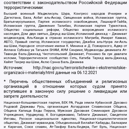
соответствии с законодательством Российской Федерации
террористическими:
Высший военный Маджлисуль Шура, Конгресс народов Ичкерии и
Дагестана, База, Асбат аль-Ансар, Священная война, Исламская группа,
Братья-мусульмане, Партия исламского освобождения, Лашкар-И-Тайба,
Исламская группа, Движение Талибан, Исламская партия Туркестана,
Общество социальных реформ, Общество возрождения исламского
наследия, Дом двух святых, Джунд аш-Шам, Исламский джихад – Джамаат
моджахедов, Аль-Каида в странах исламского Магриба, Имарат Кавказ,
АБТО, Правый сектор, Исламское государство, Джабха аль-Нусра ли-Ахль
аш-Шам, Народное ополчение имени К. Минина и Д. Пожарского, Аджр от
Аллаха Субхану уа Тагьаля SHAM, АУМ Синрике, Муджахеды джамаата Ат-
Тавхида Валь-Джихад, Чистопольский Джамаат, Рохнамо ба суи давлати
исломи, Террористическое сообщество Сеть, Катиба Таухид валь-Джихад,
Хайят Тахрир аш-Шам, Ахлю Сунна Валь Джамаа
Источник:
http://nac.gov.ru/terroristicheskie-i-ekstremistskie-
organizacii-i-materialy.html
данные на
06.12.2021
* Перечень общественных объединений и религиозных
организаций в отношении которых судом принято
вступившее в законную силу решение о ликвидации или
запрете деятельности:
Национал-большевистская партия, ВЕК РА, Рада земли Кубанской Духовно
Родовой Державы Русь, организация Асгардская Славянская Община,
Община Капища Веды Перуна, Мужская Духовная Семинария Духовное
Учреждение, Нурджулар, К Богодержавию, Таблиги Джамаат, Свидетели
Иеговы, Русское национальное единство, Национал-социалистическое
общество, Джамаат мувахидов, Объединенный Вилайат Кабарды, Балкарии
и Карачая, Союз славян, Ат-Такфир Валь-Хиджра, Пит Буль, Национал-