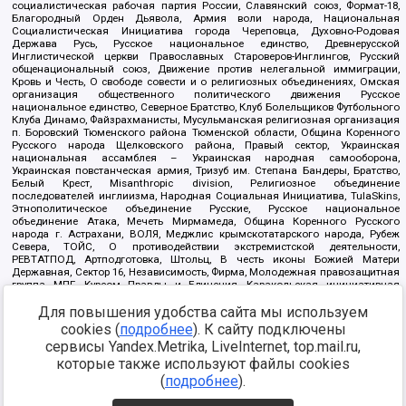
социалистическая рабочая партия России, Славянский союз, Формат-18,
Благородный Орден Дьявола, Армия воли народа, Национальная
Социалистическая Инициатива города Череповца, Духовно-Родовая
Держава Русь, Русское национальное единство, Древнерусской
Инглистической церкви Православных Староверов-Инглингов, Русский
общенациональный союз, Движение против нелегальной иммиграции,
Кровь и Честь, О свободе совести и о религиозных объединениях, Омская
организация общественного политического движения Русское
национальное единство, Северное Братство, Клуб Болельщиков Футбольного
Клуба Динамо, Файзрахманисты, Мусульманская религиозная организация
п. Боровский Тюменского района Тюменской области, Община Коренного
Русского народа Щелковского района, Правый сектор, Украинская
национальная ассамблея – Украинская народная самооборона,
Украинская повстанческая армия, Тризуб им. Степана Бандеры, Братство,
Белый Крест, Misanthropic division, Религиозное объединение
последователей инглиизма, Народная Социальная Инициатива, TulaSkins,
Этнополитическое объединение Русские, Русское национальное
объединение Атака, Мечеть Мирмамеда, Община Коренного Русского
народа г. Астрахани, ВОЛЯ, Меджлис крымскотатарского народа, Рубеж
Севера, ТОЙС, О противодействии экстремистской деятельности,
РЕВТАТПОД, Артподготовка, Штольц, В честь иконы Божией Матери
Державная, Сектор 16, Независимость, Фирма, Молодежная правозащитная
группа МПГ, Курсом Правды и Единения, Каракольская инициативная
группа, Автоград Крю, Союз Славянских Сил Руси, Алля-Аят,
Благотворительный пансионат Ак Умут, Русская республика Русь,
Для повышения удобства сайта мы используем
Арестантское уголовное единство, Башкорт, Нация и свобода, W.H.С., Фалунь
cookies (
подробнее
). К сайту подключены
Дафа, Иртыш Ultras, Русский Патриотический клуб-Новокузнецк/РПК,
сервисы Yandex.Metrika, LiveInternet, top.mail.ru,
Сибирский державный союз, Фонд борьбы с коррупцией, Фонд защиты прав
граждан, Штабы Навального, Совет граждан СССР Прикубанского округа г.
которые также используют файлы cookies
Краснодара
(
подробнее
).
Источник:
https://minjust.gov.ru/ru/documents/7822/
данные на