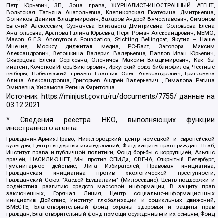
Петр Юрьевич, ЗП, Зона права, ЖУРНАЛИСТ-ИНОСТРАННЫЙ АГЕНТ,
Вольтская Татьяна Анатольевна, Клепиковская Екатерина Дмитриевна,
Сотников Даниил Владимирович, Захаров Андрей Вячеславович, Симонов
Евгений Алексеевич, Сурначева Елизавета Дмитриевна, Соловьева Елена
Анатольевна, Арапова Галина Юрьевна, Перл Роман Александрович, МЕМО,
Mason G.E.S. Anonymous Foundation, Stichting Bellingcat, Якутия – Наше
Мнение, Москоу диджитал медиа, РС-Балт, Заговора Максим
Александрович, Ветошкина Валерия Валерьевна, Павлов Иван Юрьевич,
Скворцова Елена Сергеевна, Оленичев Максим Владимирович, Как бы
инагент, Кочетков Игорь Викторович, Иркутский союз библиофилов, Честные
выборы, Нобелевский призыв, Еланчик Олег Александрович, Григорьева
Алина Александровна, Григорьев Андрей Валерьевич , Гималова Регина
Эмилевна, Хисамова Регина Фаритовна
Источник:
https://minjust.gov.ru/ru/documents/7755/
данные на
03.12.2021
* Сведения реестра НКО, выполняющих функции
иностранного агента:
Гражданин.Армия.Право, Нижегородский центр немецкой и европейской
культуры, Центр гендерных исследований, Фонд защиты прав граждан Штаб,
Институт права и публичной политики, Фонд борьбы с коррупцией, Альянс
врачей, НАСИЛИЮ.НЕТ, Мы против СПИДа, СВЕЧА, Открытый Петербург,
Гуманитарное действие, Лига Избирателей, Правовая инициатива,
Гражданская инициатива против экологической преступности,
Гражданский Союз, "Хасдей Ерушалаим" (Милосердие), Центр поддержки и
содействия развитию средств массовой информации, В защиту прав
заключенных, Горячая Линия, Центр социально-информационных
инициатив Действие, Институт глобализации и социальных движений,
ВМЕСТЕ, Благотворительный фонд охраны здоровья и защиты прав
граждан, Благотворительный фонд помощи осужденным и их семьям, Фонд