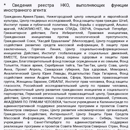
* Сведения реестра НКО, выполняющих функции
иностранного агента:
Гражданин.Армия.Право, Нижегородский центр немецкой и европейской
культуры, Центр гендерных исследований, Фонд защиты прав граждан Штаб,
Институт права и публичной политики, Фонд борьбы с коррупцией, Альянс
врачей, НАСИЛИЮ.НЕТ, Мы против СПИДа, СВЕЧА, Открытый Петербург,
Гуманитарное действие, Лига Избирателей, Правовая инициатива,
Гражданская инициатива против экологической преступности,
Гражданский Союз, "Хасдей Ерушалаим" (Милосердие), Центр поддержки и
содействия развитию средств массовой информации, В защиту прав
заключенных, Горячая Линия, Центр социально-информационных
инициатив Действие, Институт глобализации и социальных движений,
ВМЕСТЕ, Благотворительный фонд охраны здоровья и защиты прав
граждан, Благотворительный фонд помощи осужденным и их семьям, Фонд
Тольятти, Новое время, Серебряная тайга, Так-Так-Так, центр Сова, центр
Анна, Проект Апрель, Самарская губерния, Эра здоровья, Мемориал,
Аналитический Центр Юрия Левады, Издательство Парк Гагарина, Фонд
содействия имени Андрея Рылькова, Сфера, Уральская правозащитная
группа, Женщины Евразии, СИБАЛЬТ, Институт прав человека, Фонд защиты
гласности, Российский исследовательский центр по правам человека,
Дальневосточный центр развития гражданских инициатив и социального
партнерства, Пермский региональный правозащитный центр, Гражданское
действие, Центр независимых социологических исследований, Сутяжник,
АКАДЕМИЯ ПО ПРАВАМ ЧЕЛОВЕКА, Частное учреждение в Калининграде по
административной поддержке реализации программ и проектов Совета
Министров северных стран, Центр развития некоммерческих организаций,
Гражданское содействие, Интернешнл-Р, Центр Защиты Прав Средств
Массовой Информации, Институт развития прессы - Сибирь, Частное
учреждение в Санкт-Петербурге по административной поддержке
реализации программ и проектов Совета Министров Северных Стран, Фонд