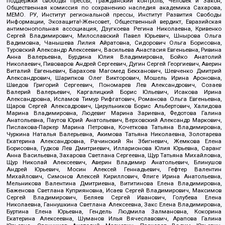
поддержки свободы прессы, Гражданский контроль, Человек и Закон,
Общественная комиссия по сохранению наследия академика Сахарова,
МЕМО. РУ, Институт региональной прессы, Институт Развития Свободы
Информации, Экозащита!-Женсовет, Общественный вердикт, Евразийская
антимонопольная ассоциация, Дзугкоева Регина Николаевна, Кривенко
Сергей Владимирович, Милославский Павел Юрьевич, Шнырова Ольга
Вадимовна, Чанышева Лилия Айратовна, Сидорович Ольга Борисовна,
Туровский Александр Алексеевич, Васильева Анастасия Евгеньевна, Ривина
Анна Валерьевна, Бурдина Юлия Владимировна, Бойко Анатолий
Николаевич, Пивоваров Андрей Сергеевич, Дугин Сергей Георгиевич, Аверин
Виталий Евгеньевич, Барахоев Магомед Бекханович, Шевченко Дмитрий
Александрович, Шарипков Олег Викторович, Мошель Ирина Ароновна,
Шведов Григорий Сергеевич, Пономарев Лев Александрович, Созаев
Валерий Валерьевич, Каргалицкий Борис Юльевич, Исакова Ирина
Александровна, Исламов Тимур Рифгатович, Романова Ольга Евгеньевна,
Щаров Сергей Алексадрович, Цирульников Борис Альбертович, Халидова
Марина Владимировна, Людевиг Марина Зариевна, Федотова Галина
Анатольевна, Паутов Юрий Анатольевич, Верховский Александр Маркович,
Пислакова-Паркер Марина Петровна, Кочеткова Татьяна Владимировна,
Чуркина Наталья Валерьевна, Акимова Татьяна Николаевна, Золотарева
Екатерина Александровна, Рачинский Ян Збигневич, Жемкова Елена
Борисовна, Гудков Лев Дмитриевич, Илларионова Юлия Юрьевна, Саранг
Анна Васильевна, Захарова Светлана Сергеевна, Щур Татьяна Михайловна,
Щур Николай Алексеевич, Аверин Владимир Анатольевич, Блинушов
Андрей Юрьевич, Мосин Алексей Геннадьевич, Гефтер Валентин
Михайлович, Симонов Алексей Кириллович, Флиге Ирина Анатольевна,
Мельникова Валентина Дмитриевна, Вититинова Елена Владимировна,
Баженова Светлана Куприяновна, Исаев Сергей Владимирович, Максимов
Сергей Владимирович, Беляев Сергей Иванович, Голубева Елена
Николаевна, Ганнушкина Светлана Алексеевна, Закс Елена Владимировна,
Буртина Елена Юрьевна, Гендель Людмила Залмановна, Кокорина
Екатерина Алексеевна, Шуманов Илья Вячеславович, Арапова Галина