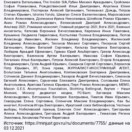
Елизавета Витальевна, The Insider SIA, Рубин Михаил Аркадьевич, Гройсман
Софья Романовна, Рождественский Илья Дмитриевич, Апухтина Юлия
Владимировна, Постернак Алексей Евгеньевич, Телеканал Дождь, Петров
Степан Юрьевич, Istories fonds, Шмагун Олеся Валентиновна, Мароховская
Алеся Алексеевна, Долинина Ирина Николаевна, Шлейнов Роман Юрьевич,
Анин Роман Александрович, Великовский Дмитрий Александрович,
Альтаир 2021, Ромашки монолит, Главный редактор 2021, Вега 2021, Важные
иноагенты, Каткова Вероника Вячеславовна, Карезина Инна Павловна,
Кузьмина Людмила Гавриловна, Костылева Полина Владимировна, Лютов
Александр Иванович, Жилкин Владимир Владимирович, Жилинский
Владимир Александрович, Тихонов Михаил Сергеевич, Пискунов Сергей
Евгеньевич, Ковин Виталий Сергеевич, Кильтау Екатерина Викторовна,
Любарев Аркадий Ефимович, Гурман Юрий Альбертович, Грезев Александр
Викторович, Важенков Артем Валерьевич, Иванова София Юрьевна,
Пигалкин Илья Валерьевич, Петров Алексей Викторович, Егоров Владимир
Владимирович, Гусев Андрей Юрьевич, Смирнов Сергей Сергеевич, Верзилов
Петр Юрьевич, ЗП, Зона права, ЖУРНАЛИСТ-ИНОСТРАННЫЙ АГЕНТ,
Вольтская Татьяна Анатольевна, Клепиковская Екатерина Дмитриевна,
Сотников Даниил Владимирович, Захаров Андрей Вячеславович, Симонов
Евгений Алексеевич, Сурначева Елизавета Дмитриевна, Соловьева Елена
Анатольевна, Арапова Галина Юрьевна, Перл Роман Александрович, МЕМО,
Mason G.E.S. Anonymous Foundation, Stichting Bellingcat, Якутия – Наше
Мнение, Москоу диджитал медиа, РС-Балт, Заговора Максим
Александрович, Ветошкина Валерия Валерьевна, Павлов Иван Юрьевич,
Скворцова Елена Сергеевна, Оленичев Максим Владимирович, Как бы
инагент, Кочетков Игорь Викторович, Иркутский союз библиофилов, Честные
выборы, Нобелевский призыв, Еланчик Олег Александрович, Григорьева
Алина Александровна, Григорьев Андрей Валерьевич , Гималова Регина
Эмилевна, Хисамова Регина Фаритовна
Источник:
https://minjust.gov.ru/ru/documents/7755/
данные на
03.12.2021