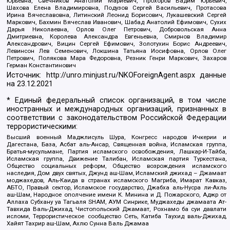
Юрьевна, Свечников Анатолий Мариевич, Прохоров Вадим Юрьевич,
Шахова Елена Владимировна, Подузов Сергей Васильевич, Протасова
Ирина Вячеславовна, Литинский Леонид Борисович, Лукашевский Сергей
Маркович, Бахмин Вячеслав Иванович, Шабад Анатолий Ефимович, Сухих
Дарья Николаевна, Орлов Олег Петрович, Добровольская Анна
Дмитриевна, Королева Александра Евгеньевна, Смирнов Владимир
Александрович, Вицин Сергей Ефимович, Золотухин Борис Андреевич,
Левинсон Лев Семенович, Локшина Татьяна Иосифовна, Орлов Олег
Петрович, Полякова Мара Федоровна, Резник Генри Маркович, Захаров
Герман Константинович
Источник:
http://unro.minjust.ru/NKOForeignAgent.aspx
данные
на
23.12.2021
* Единый федеральный список организаций, в том числе
иностранных и международных организаций, признанных в
соответствии с законодательством Российской Федерации
террористическими:
Высший военный Маджлисуль Шура, Конгресс народов Ичкерии и
Дагестана, База, Асбат аль-Ансар, Священная война, Исламская группа,
Братья-мусульмане, Партия исламского освобождения, Лашкар-И-Тайба,
Исламская группа, Движение Талибан, Исламская партия Туркестана,
Общество социальных реформ, Общество возрождения исламского
наследия, Дом двух святых, Джунд аш-Шам, Исламский джихад – Джамаат
моджахедов, Аль-Каида в странах исламского Магриба, Имарат Кавказ,
АБТО, Правый сектор, Исламское государство, Джабха аль-Нусра ли-Ахль
аш-Шам, Народное ополчение имени К. Минина и Д. Пожарского, Аджр от
Аллаха Субхану уа Тагьаля SHAM, АУМ Синрике, Муджахеды джамаата Ат-
Тавхида Валь-Джихад, Чистопольский Джамаат, Рохнамо ба суи давлати
исломи, Террористическое сообщество Сеть, Катиба Таухид валь-Джихад,
Хайят Тахрир аш-Шам, Ахлю Сунна Валь Джамаа