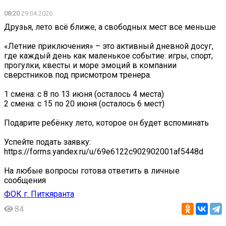
08:20
29.04.2026
Друзья, лето всё ближе, а свободных мест все меньше
️«Летние приключения» – это активный дневной досуг,
где каждый день как маленькое событие: игры, спорт,
прогулки, квесты и море эмоций в компании
сверстников под присмотром тренера.
️1 смена: с 8 по 13 июня (осталось 4 места)
️2 смена: с 15 по 20 июня (осталось 6 мест)
Подарите ребёнку лето, которое он будет вспоминать
Успейте подать заявку:
https://forms.yandex.ru/u/69e6122c902902001af5448d
На любые вопросы готова ответить в личные
сообщения️
ФОК г. Питкяранта
84