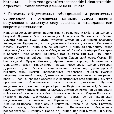
Источник:
http://nac.gov.ru/terroristicheskie-i-ekstremistskie-
organizacii-i-materialy.html
данные на
06.12.2021
* Перечень общественных объединений и религиозных
организаций в отношении которых судом принято
вступившее в законную силу решение о ликвидации или
запрете деятельности:
Национал-большевистская партия, ВЕК РА, Рада земли Кубанской Духовно
Родовой Державы Русь, организация Асгардская Славянская Община,
Община Капища Веды Перуна, Мужская Духовная Семинария Духовное
Учреждение, Нурджулар, К Богодержавию, Таблиги Джамаат, Свидетели
Иеговы, Русское национальное единство, Национал-социалистическое
общество, Джамаат мувахидов, Объединенный Вилайат Кабарды, Балкарии
и Карачая, Союз славян, Ат-Такфир Валь-Хиджра, Пит Буль, Национал-
социалистическая рабочая партия России, Славянский союз, Формат-18,
Благородный Орден Дьявола, Армия воли народа, Национальная
Социалистическая Инициатива города Череповца, Духовно-Родовая
Держава Русь, Русское национальное единство, Древнерусской
Инглистической церкви Православных Староверов-Инглингов, Русский
общенациональный союз, Движение против нелегальной иммиграции,
Кровь и Честь, О свободе совести и о религиозных объединениях, Омская
организация общественного политического движения Русское
национальное единство, Северное Братство, Клуб Болельщиков Футбольного
Клуба Динамо, Файзрахманисты, Мусульманская религиозная организация
п. Боровский Тюменского района Тюменской области, Община Коренного
Русского народа Щелковского района, Правый сектор, Украинская
национальная ассамблея – Украинская народная самооборона,
Украинская повстанческая армия, Тризуб им. Степана Бандеры, Братство,
Белый Крест, Misanthropic division, Религиозное объединение
последователей инглиизма, Народная Социальная Инициатива, TulaSkins,