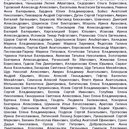
Вадимовна, Чанышева Лилия Айратовна, Сидорович Ольга Борисовна,
Туровский Александр Алексеевич, Васильева Анастасия Евгеньевна, Ривина
Анна Валерьевна, Бурдина Юлия Владимировна, Бойко Анатолий
Николаевич, Пивоваров Андрей Сергеевич, Дугин Сергей Георгиевич, Аверин
Виталий Евгеньевич, Барахоев Магомед Бекханович, Шевченко Дмитрий
Александрович, Шарипков Олег Викторович, Мошель Ирина Ароновна,
Шведов Григорий Сергеевич, Пономарев Лев Александрович, Созаев
Валерий Валерьевич, Каргалицкий Борис Юльевич, Исакова Ирина
Александровна, Исламов Тимур Рифгатович, Романова Ольга Евгеньевна,
Щаров Сергей Алексадрович, Цирульников Борис Альбертович, Халидова
Марина Владимировна, Людевиг Марина Зариевна, Федотова Галина
Анатольевна, Паутов Юрий Анатольевич, Верховский Александр Маркович,
Пислакова-Паркер Марина Петровна, Кочеткова Татьяна Владимировна,
Чуркина Наталья Валерьевна, Акимова Татьяна Николаевна, Золотарева
Екатерина Александровна, Рачинский Ян Збигневич, Жемкова Елена
Борисовна, Гудков Лев Дмитриевич, Илларионова Юлия Юрьевна, Саранг
Анна Васильевна, Захарова Светлана Сергеевна, Щур Татьяна Михайловна,
Щур Николай Алексеевич, Аверин Владимир Анатольевич, Блинушов
Андрей Юрьевич, Мосин Алексей Геннадьевич, Гефтер Валентин
Михайлович, Симонов Алексей Кириллович, Флиге Ирина Анатольевна,
Мельникова Валентина Дмитриевна, Вититинова Елена Владимировна,
Баженова Светлана Куприяновна, Исаев Сергей Владимирович, Максимов
Сергей Владимирович, Беляев Сергей Иванович, Голубева Елена
Николаевна, Ганнушкина Светлана Алексеевна, Закс Елена Владимировна,
Буртина Елена Юрьевна, Гендель Людмила Залмановна, Кокорина
Екатерина Алексеевна, Шуманов Илья Вячеславович, Арапова Галина
Юрьевна, Свечников Анатолий Мариевич, Прохоров Вадим Юрьевич,
Шахова Елена Владимировна, Подузов Сергей Васильевич, Протасова
Ирина Вячеславовна, Литинский Леонид Борисович, Лукашевский Сергей
Маркович, Бахмин Вячеслав Иванович, Шабад Анатолий Ефимович, Сухих
Дарья Николаевна, Орлов Олег Петрович, Добровольская Анна
Дмитриевна, Королева Александра Евгеньевна, Смирнов Владимир