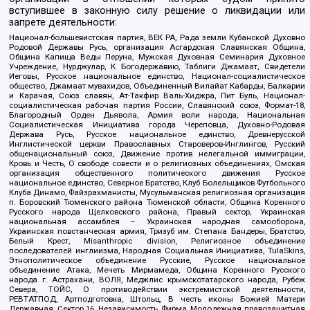
вступившее в законную силу решение о ликвидации или
запрете деятельности:
Национал-большевистская партия, ВЕК РА, Рада земли Кубанской Духовно
Родовой Державы Русь, организация Асгардская Славянская Община,
Община Капища Веды Перуна, Мужская Духовная Семинария Духовное
Учреждение, Нурджулар, К Богодержавию, Таблиги Джамаат, Свидетели
Иеговы, Русское национальное единство, Национал-социалистическое
общество, Джамаат мувахидов, Объединенный Вилайат Кабарды, Балкарии
и Карачая, Союз славян, Ат-Такфир Валь-Хиджра, Пит Буль, Национал-
социалистическая рабочая партия России, Славянский союз, Формат-18,
Благородный Орден Дьявола, Армия воли народа, Национальная
Социалистическая Инициатива города Череповца, Духовно-Родовая
Держава Русь, Русское национальное единство, Древнерусской
Инглистической церкви Православных Староверов-Инглингов, Русский
общенациональный союз, Движение против нелегальной иммиграции,
Кровь и Честь, О свободе совести и о религиозных объединениях, Омская
организация общественного политического движения Русское
национальное единство, Северное Братство, Клуб Болельщиков Футбольного
Клуба Динамо, Файзрахманисты, Мусульманская религиозная организация
п. Боровский Тюменского района Тюменской области, Община Коренного
Русского народа Щелковского района, Правый сектор, Украинская
национальная ассамблея – Украинская народная самооборона,
Украинская повстанческая армия, Тризуб им. Степана Бандеры, Братство,
Белый Крест, Misanthropic division, Религиозное объединение
последователей инглиизма, Народная Социальная Инициатива, TulaSkins,
Этнополитическое объединение Русские, Русское национальное
объединение Атака, Мечеть Мирмамеда, Община Коренного Русского
народа г. Астрахани, ВОЛЯ, Меджлис крымскотатарского народа, Рубеж
Севера, ТОЙС, О противодействии экстремистской деятельности,
РЕВТАТПОД, Артподготовка, Штольц, В честь иконы Божией Матери
Державная, Сектор 16, Независимость, Фирма, Молодежная правозащитная