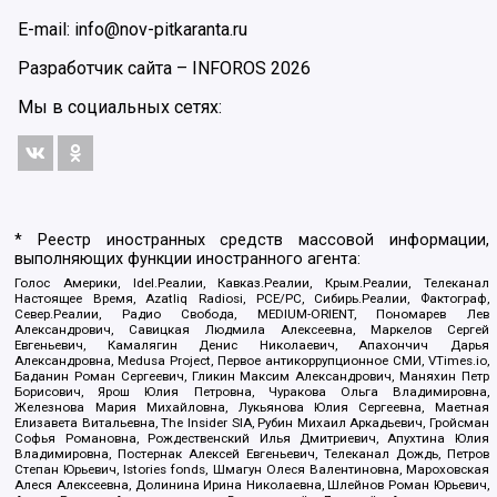
E-mail: info@nov-pitkaranta.ru
Разработчик сайта –
INFOROS
2026
Мы в социальных сетях:
* Реестр иностранных средств массовой информации,
выполняющих функции иностранного агента:
Голос Америки, Idel.Реалии, Кавказ.Реалии, Крым.Реалии, Телеканал
Настоящее Время, Azatliq Radiosi, PCE/PC, Сибирь.Реалии, Фактограф,
Север.Реалии, Радио Свобода, MEDIUM-ORIENT, Пономарев Лев
Александрович, Савицкая Людмила Алексеевна, Маркелов Сергей
Евгеньевич, Камалягин Денис Николаевич, Апахончич Дарья
Александровна, Medusa Project, Первое антикоррупционное СМИ, VTimes.io,
Баданин Роман Сергеевич, Гликин Максим Александрович, Маняхин Петр
Борисович, Ярош Юлия Петровна, Чуракова Ольга Владимировна,
Железнова Мария Михайловна, Лукьянова Юлия Сергеевна, Маетная
Елизавета Витальевна, The Insider SIA, Рубин Михаил Аркадьевич, Гройсман
Софья Романовна, Рождественский Илья Дмитриевич, Апухтина Юлия
Владимировна, Постернак Алексей Евгеньевич, Телеканал Дождь, Петров
Степан Юрьевич, Istories fonds, Шмагун Олеся Валентиновна, Мароховская
Алеся Алексеевна, Долинина Ирина Николаевна, Шлейнов Роман Юрьевич,