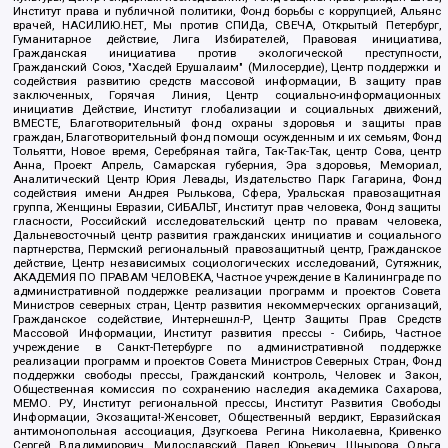
Институт права и публичной политики, Фонд борьбы с коррупцией, Альянс
врачей, НАСИЛИЮ.НЕТ, Мы против СПИДа, СВЕЧА, Открытый Петербург,
Гуманитарное действие, Лига Избирателей, Правовая инициатива,
Гражданская инициатива против экологической преступности,
Гражданский Союз, "Хасдей Ерушалаим" (Милосердие), Центр поддержки и
содействия развитию средств массовой информации, В защиту прав
заключенных, Горячая Линия, Центр социально-информационных
инициатив Действие, Институт глобализации и социальных движений,
ВМЕСТЕ, Благотворительный фонд охраны здоровья и защиты прав
граждан, Благотворительный фонд помощи осужденным и их семьям, Фонд
Тольятти, Новое время, Серебряная тайга, Так-Так-Так, центр Сова, центр
Анна, Проект Апрель, Самарская губерния, Эра здоровья, Мемориал,
Аналитический Центр Юрия Левады, Издательство Парк Гагарина, Фонд
содействия имени Андрея Рылькова, Сфера, Уральская правозащитная
группа, Женщины Евразии, СИБАЛЬТ, Институт прав человека, Фонд защиты
гласности, Российский исследовательский центр по правам человека,
Дальневосточный центр развития гражданских инициатив и социального
партнерства, Пермский региональный правозащитный центр, Гражданское
действие, Центр независимых социологических исследований, Сутяжник,
АКАДЕМИЯ ПО ПРАВАМ ЧЕЛОВЕКА, Частное учреждение в Калининграде по
административной поддержке реализации программ и проектов Совета
Министров северных стран, Центр развития некоммерческих организаций,
Гражданское содействие, Интернешнл-Р, Центр Защиты Прав Средств
Массовой Информации, Институт развития прессы - Сибирь, Частное
учреждение в Санкт-Петербурге по административной поддержке
реализации программ и проектов Совета Министров Северных Стран, Фонд
поддержки свободы прессы, Гражданский контроль, Человек и Закон,
Общественная комиссия по сохранению наследия академика Сахарова,
МЕМО. РУ, Институт региональной прессы, Институт Развития Свободы
Информации, Экозащита!-Женсовет, Общественный вердикт, Евразийская
антимонопольная ассоциация, Дзугкоева Регина Николаевна, Кривенко
Сергей Владимирович, Милославский Павел Юрьевич, Шнырова Ольга