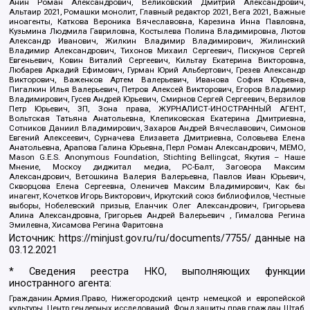
Анин Роман Александрович, Великовский Дмитрий Александрович,
Альтаир 2021, Ромашки монолит, Главный редактор 2021, Вега 2021, Важные
иноагенты, Каткова Вероника Вячеславовна, Карезина Инна Павловна,
Кузьмина Людмила Гавриловна, Костылева Полина Владимировна, Лютов
Александр Иванович, Жилкин Владимир Владимирович, Жилинский
Владимир Александрович, Тихонов Михаил Сергеевич, Пискунов Сергей
Евгеньевич, Ковин Виталий Сергеевич, Кильтау Екатерина Викторовна,
Любарев Аркадий Ефимович, Гурман Юрий Альбертович, Грезев Александр
Викторович, Важенков Артем Валерьевич, Иванова София Юрьевна,
Пигалкин Илья Валерьевич, Петров Алексей Викторович, Егоров Владимир
Владимирович, Гусев Андрей Юрьевич, Смирнов Сергей Сергеевич, Верзилов
Петр Юрьевич, ЗП, Зона права, ЖУРНАЛИСТ-ИНОСТРАННЫЙ АГЕНТ,
Вольтская Татьяна Анатольевна, Клепиковская Екатерина Дмитриевна,
Сотников Даниил Владимирович, Захаров Андрей Вячеславович, Симонов
Евгений Алексеевич, Сурначева Елизавета Дмитриевна, Соловьева Елена
Анатольевна, Арапова Галина Юрьевна, Перл Роман Александрович, МЕМО,
Mason G.E.S. Anonymous Foundation, Stichting Bellingcat, Якутия – Наше
Мнение, Москоу диджитал медиа, РС-Балт, Заговора Максим
Александрович, Ветошкина Валерия Валерьевна, Павлов Иван Юрьевич,
Скворцова Елена Сергеевна, Оленичев Максим Владимирович, Как бы
инагент, Кочетков Игорь Викторович, Иркутский союз библиофилов, Честные
выборы, Нобелевский призыв, Еланчик Олег Александрович, Григорьева
Алина Александровна, Григорьев Андрей Валерьевич , Гималова Регина
Эмилевна, Хисамова Регина Фаритовна
Источник:
https://minjust.gov.ru/ru/documents/7755/
данные на
03.12.2021
* Сведения реестра НКО, выполняющих функции
иностранного агента:
Гражданин.Армия.Право, Нижегородский центр немецкой и европейской
культуры, Центр гендерных исследований, Фонд защиты прав граждан Штаб,