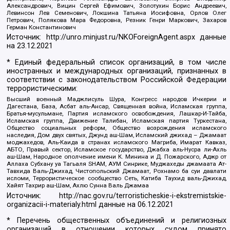
Александрович, Вицин Сергей Ефимович, Золотухин Борис Андреевич,
Левинсон Лев Семенович, Локшина Татьяна Иосифовна, Орлов Олег
Петрович, Полякова Мара Федоровна, Резник Генри Маркович, Захаров
Герман Константинович
Источник:
http://unro.minjust.ru/NKOForeignAgent.aspx
данные
на
23.12.2021
* Единый федеральный список организаций, в том числе
иностранных и международных организаций, признанных в
соответствии с законодательством Российской Федерации
террористическими:
Высший военный Маджлисуль Шура, Конгресс народов Ичкерии и
Дагестана, База, Асбат аль-Ансар, Священная война, Исламская группа,
Братья-мусульмане, Партия исламского освобождения, Лашкар-И-Тайба,
Исламская группа, Движение Талибан, Исламская партия Туркестана,
Общество социальных реформ, Общество возрождения исламского
наследия, Дом двух святых, Джунд аш-Шам, Исламский джихад – Джамаат
моджахедов, Аль-Каида в странах исламского Магриба, Имарат Кавказ,
АБТО, Правый сектор, Исламское государство, Джабха аль-Нусра ли-Ахль
аш-Шам, Народное ополчение имени К. Минина и Д. Пожарского, Аджр от
Аллаха Субхану уа Тагьаля SHAM, АУМ Синрике, Муджахеды джамаата Ат-
Тавхида Валь-Джихад, Чистопольский Джамаат, Рохнамо ба суи давлати
исломи, Террористическое сообщество Сеть, Катиба Таухид валь-Джихад,
Хайят Тахрир аш-Шам, Ахлю Сунна Валь Джамаа
Источник:
http://nac.gov.ru/terroristicheskie-i-ekstremistskie-
organizacii-i-materialy.html
данные на
06.12.2021
* Перечень общественных объединений и религиозных
организаций в отношении которых судом принято