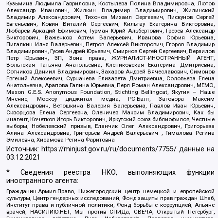
Кузьмина Людмила Гавриловна, Костылева Полина Владимировна, Лютов
Александр Иванович, Жилкин Владимир Владимирович, Жилинский
Владимир Александрович, Тихонов Михаил Сергеевич, Пискунов Сергей
Евгеньевич, Ковин Виталий Сергеевич, Кильтау Екатерина Викторовна,
Любарев Аркадий Ефимович, Гурман Юрий Альбертович, Грезев Александр
Викторович, Важенков Артем Валерьевич, Иванова София Юрьевна,
Пигалкин Илья Валерьевич, Петров Алексей Викторович, Егоров Владимир
Владимирович, Гусев Андрей Юрьевич, Смирнов Сергей Сергеевич, Верзилов
Петр Юрьевич, ЗП, Зона права, ЖУРНАЛИСТ-ИНОСТРАННЫЙ АГЕНТ,
Вольтская Татьяна Анатольевна, Клепиковская Екатерина Дмитриевна,
Сотников Даниил Владимирович, Захаров Андрей Вячеславович, Симонов
Евгений Алексеевич, Сурначева Елизавета Дмитриевна, Соловьева Елена
Анатольевна, Арапова Галина Юрьевна, Перл Роман Александрович, МЕМО,
Mason G.E.S. Anonymous Foundation, Stichting Bellingcat, Якутия – Наше
Мнение, Москоу диджитал медиа, РС-Балт, Заговора Максим
Александрович, Ветошкина Валерия Валерьевна, Павлов Иван Юрьевич,
Скворцова Елена Сергеевна, Оленичев Максим Владимирович, Как бы
инагент, Кочетков Игорь Викторович, Иркутский союз библиофилов, Честные
выборы, Нобелевский призыв, Еланчик Олег Александрович, Григорьева
Алина Александровна, Григорьев Андрей Валерьевич , Гималова Регина
Эмилевна, Хисамова Регина Фаритовна
Источник:
https://minjust.gov.ru/ru/documents/7755/
данные на
03.12.2021
* Сведения реестра НКО, выполняющих функции
иностранного агента:
Гражданин.Армия.Право, Нижегородский центр немецкой и европейской
культуры, Центр гендерных исследований, Фонд защиты прав граждан Штаб,
Институт права и публичной политики, Фонд борьбы с коррупцией, Альянс
врачей, НАСИЛИЮ.НЕТ, Мы против СПИДа, СВЕЧА, Открытый Петербург,