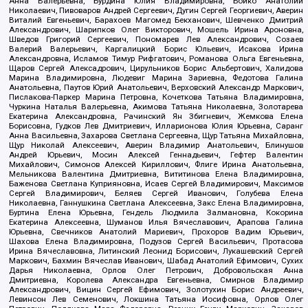
Анна Валерьевна, Бурдина Юлия Владимировна, Бойко Анатолий
Николаевич, Пивоваров Андрей Сергеевич, Дугин Сергей Георгиевич, Аверин
Виталий Евгеньевич, Барахоев Магомед Бекханович, Шевченко Дмитрий
Александрович, Шарипков Олег Викторович, Мошель Ирина Ароновна,
Шведов Григорий Сергеевич, Пономарев Лев Александрович, Созаев
Валерий Валерьевич, Каргалицкий Борис Юльевич, Исакова Ирина
Александровна, Исламов Тимур Рифгатович, Романова Ольга Евгеньевна,
Щаров Сергей Алексадрович, Цирульников Борис Альбертович, Халидова
Марина Владимировна, Людевиг Марина Зариевна, Федотова Галина
Анатольевна, Паутов Юрий Анатольевич, Верховский Александр Маркович,
Пислакова-Паркер Марина Петровна, Кочеткова Татьяна Владимировна,
Чуркина Наталья Валерьевна, Акимова Татьяна Николаевна, Золотарева
Екатерина Александровна, Рачинский Ян Збигневич, Жемкова Елена
Борисовна, Гудков Лев Дмитриевич, Илларионова Юлия Юрьевна, Саранг
Анна Васильевна, Захарова Светлана Сергеевна, Щур Татьяна Михайловна,
Щур Николай Алексеевич, Аверин Владимир Анатольевич, Блинушов
Андрей Юрьевич, Мосин Алексей Геннадьевич, Гефтер Валентин
Михайлович, Симонов Алексей Кириллович, Флиге Ирина Анатольевна,
Мельникова Валентина Дмитриевна, Вититинова Елена Владимировна,
Баженова Светлана Куприяновна, Исаев Сергей Владимирович, Максимов
Сергей Владимирович, Беляев Сергей Иванович, Голубева Елена
Николаевна, Ганнушкина Светлана Алексеевна, Закс Елена Владимировна,
Буртина Елена Юрьевна, Гендель Людмила Залмановна, Кокорина
Екатерина Алексеевна, Шуманов Илья Вячеславович, Арапова Галина
Юрьевна, Свечников Анатолий Мариевич, Прохоров Вадим Юрьевич,
Шахова Елена Владимировна, Подузов Сергей Васильевич, Протасова
Ирина Вячеславовна, Литинский Леонид Борисович, Лукашевский Сергей
Маркович, Бахмин Вячеслав Иванович, Шабад Анатолий Ефимович, Сухих
Дарья Николаевна, Орлов Олег Петрович, Добровольская Анна
Дмитриевна, Королева Александра Евгеньевна, Смирнов Владимир
Александрович, Вицин Сергей Ефимович, Золотухин Борис Андреевич,
Левинсон Лев Семенович, Локшина Татьяна Иосифовна, Орлов Олег