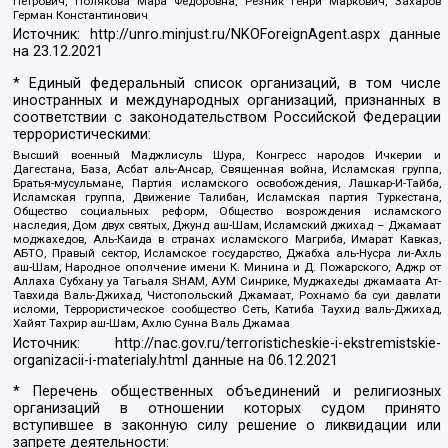
Петрович, Полякова Мара Федоровна, Резник Генри Маркович, Захаров
Герман Константинович
Источник:
http://unro.minjust.ru/NKOForeignAgent.aspx
данные
на
23.12.2021
* Единый федеральный список организаций, в том числе
иностранных и международных организаций, признанных в
соответствии с законодательством Российской Федерации
террористическими:
Высший военный Маджлисуль Шура, Конгресс народов Ичкерии и
Дагестана, База, Асбат аль-Ансар, Священная война, Исламская группа,
Братья-мусульмане, Партия исламского освобождения, Лашкар-И-Тайба,
Исламская группа, Движение Талибан, Исламская партия Туркестана,
Общество социальных реформ, Общество возрождения исламского
наследия, Дом двух святых, Джунд аш-Шам, Исламский джихад – Джамаат
моджахедов, Аль-Каида в странах исламского Магриба, Имарат Кавказ,
АБТО, Правый сектор, Исламское государство, Джабха аль-Нусра ли-Ахль
аш-Шам, Народное ополчение имени К. Минина и Д. Пожарского, Аджр от
Аллаха Субхану уа Тагьаля SHAM, АУМ Синрике, Муджахеды джамаата Ат-
Тавхида Валь-Джихад, Чистопольский Джамаат, Рохнамо ба суи давлати
исломи, Террористическое сообщество Сеть, Катиба Таухид валь-Джихад,
Хайят Тахрир аш-Шам, Ахлю Сунна Валь Джамаа
Источник:
http://nac.gov.ru/terroristicheskie-i-ekstremistskie-
organizacii-i-materialy.html
данные на
06.12.2021
* Перечень общественных объединений и религиозных
организаций в отношении которых судом принято
вступившее в законную силу решение о ликвидации или
запрете деятельности: