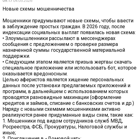
09:17
04.05.2026
Новые схемы мошенничества
Мошенники придумывают новые схемы, чтобы ввести
в заблуждение простых граждан. В 2026 году, после
индексации социальных выплат появилась новая схема:
• Злоумышленники рассылают в мессенджерах
сообщения с предложением о проверке размера
назначенной суммы государственной материальной
поддержки.
• Следующим этапом является призыв жертвы скачать
специальное приложение или использовать бот, которое
оказывается вредоносным.
Целью аферистов является хищение персональных
данных после установки предлагаемых приложений и
программ, в дальнейшем с использованием которых
проводятся разновидные махинации (оформление
кредитов и займов, списание с банковских счетов и др.)
Наряду с новыми схемами мошенниками активно
реализуются ранее придуманные виды схем, такие как:
1. Мошенники под видом сотрудников служб МВД,
Росреестра, ФСБ, Прокуратуры, Налоговой службы и
иные;
2. Приглашения в «Домовой чат»;