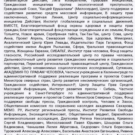
Гуманитарное действие, Лига Избирателей, Правовая инициатива,
Гражданская инициатива против экологической преступности,
Гражданский Союз, "Хасдей Ерушалаим" (Милосердие), Центр поддержки и
содействия развитию средств массовой информации, В защиту прав
заключенных, Горячая Линия, Центр социально-информационных
инициатив Действие, Институт глобализации и социальных движений,
ВМЕСТЕ, Благотворительный фонд охраны здоровья и защиты прав
граждан, Благотворительный фонд помощи осужденным и их семьям, Фонд
Тольятти, Новое время, Серебряная тайга, Так-Так-Так, центр Сова, центр
Анна, Проект Апрель, Самарская губерния, Эра здоровья, Мемориал,
Аналитический Центр Юрия Левады, Издательство Парк Гагарина, Фонд
содействия имени Андрея Рылькова, Сфера, Уральская правозащитная
группа, Женщины Евразии, СИБАЛЬТ, Институт прав человека, Фонд защиты
гласности, Российский исследовательский центр по правам человека,
Дальневосточный центр развития гражданских инициатив и социального
партнерства, Пермский региональный правозащитный центр, Гражданское
действие, Центр независимых социологических исследований, Сутяжник,
АКАДЕМИЯ ПО ПРАВАМ ЧЕЛОВЕКА, Частное учреждение в Калининграде по
административной поддержке реализации программ и проектов Совета
Министров северных стран, Центр развития некоммерческих организаций,
Гражданское содействие, Интернешнл-Р, Центр Защиты Прав Средств
Массовой Информации, Институт развития прессы - Сибирь, Частное
учреждение в Санкт-Петербурге по административной поддержке
реализации программ и проектов Совета Министров Северных Стран, Фонд
поддержки свободы прессы, Гражданский контроль, Человек и Закон,
Общественная комиссия по сохранению наследия академика Сахарова,
МЕМО. РУ, Институт региональной прессы, Институт Развития Свободы
Информации, Экозащита!-Женсовет, Общественный вердикт, Евразийская
антимонопольная ассоциация, Дзугкоева Регина Николаевна, Кривенко
Сергей Владимирович, Милославский Павел Юрьевич, Шнырова Ольга
Вадимовна, Чанышева Лилия Айратовна, Сидорович Ольга Борисовна,
Туровский Александр Алексеевич, Васильева Анастасия Евгеньевна, Ривина