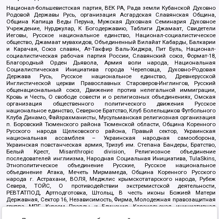
Национал-большевистская партия, ВЕК РА, Рада земли Кубанской Духовно
Родовой Державы Русь, организация Асгардская Славянская Община,
Община Капища Веды Перуна, Мужская Духовная Семинария Духовное
Учреждение, Нурджулар, К Богодержавию, Таблиги Джамаат, Свидетели
Иеговы, Русское национальное единство, Национал-социалистическое
общество, Джамаат мувахидов, Объединенный Вилайат Кабарды, Балкарии
и Карачая, Союз славян, Ат-Такфир Валь-Хиджра, Пит Буль, Национал-
социалистическая рабочая партия России, Славянский союз, Формат-18,
Благородный Орден Дьявола, Армия воли народа, Национальная
Социалистическая Инициатива города Череповца, Духовно-Родовая
Держава Русь, Русское национальное единство, Древнерусской
Инглистической церкви Православных Староверов-Инглингов, Русский
общенациональный союз, Движение против нелегальной иммиграции,
Кровь и Честь, О свободе совести и о религиозных объединениях, Омская
организация общественного политического движения Русское
национальное единство, Северное Братство, Клуб Болельщиков Футбольного
Клуба Динамо, Файзрахманисты, Мусульманская религиозная организация
п. Боровский Тюменского района Тюменской области, Община Коренного
Русского народа Щелковского района, Правый сектор, Украинская
национальная ассамблея – Украинская народная самооборона,
Украинская повстанческая армия, Тризуб им. Степана Бандеры, Братство,
Белый Крест, Misanthropic division, Религиозное объединение
последователей инглиизма, Народная Социальная Инициатива, TulaSkins,
Этнополитическое объединение Русские, Русское национальное
объединение Атака, Мечеть Мирмамеда, Община Коренного Русского
народа г. Астрахани, ВОЛЯ, Меджлис крымскотатарского народа, Рубеж
Севера, ТОЙС, О противодействии экстремистской деятельности,
РЕВТАТПОД, Артподготовка, Штольц, В честь иконы Божией Матери
Державная, Сектор 16, Независимость, Фирма, Молодежная правозащитная
группа МПГ, Курсом Правды и Единения, Каракольская инициативная
группа, Автоград Крю, Союз Славянских Сил Руси, Алля-Аят,