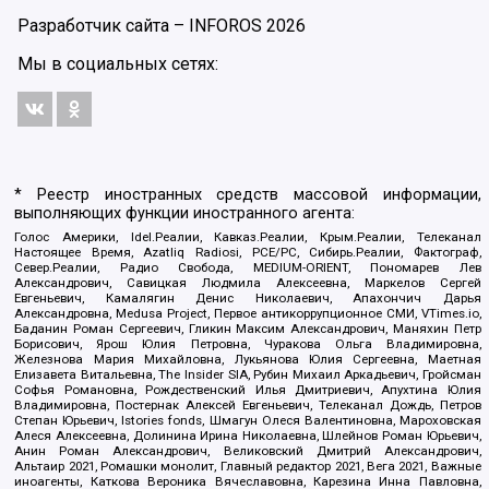
Разработчик сайта –
INFOROS
2026
Мы в социальных сетях:
* Реестр иностранных средств массовой информации,
выполняющих функции иностранного агента:
Голос Америки, Idel.Реалии, Кавказ.Реалии, Крым.Реалии, Телеканал
Настоящее Время, Azatliq Radiosi, PCE/PC, Сибирь.Реалии, Фактограф,
Север.Реалии, Радио Свобода, MEDIUM-ORIENT, Пономарев Лев
Александрович, Савицкая Людмила Алексеевна, Маркелов Сергей
Евгеньевич, Камалягин Денис Николаевич, Апахончич Дарья
Александровна, Medusa Project, Первое антикоррупционное СМИ, VTimes.io,
Баданин Роман Сергеевич, Гликин Максим Александрович, Маняхин Петр
Борисович, Ярош Юлия Петровна, Чуракова Ольга Владимировна,
Железнова Мария Михайловна, Лукьянова Юлия Сергеевна, Маетная
Елизавета Витальевна, The Insider SIA, Рубин Михаил Аркадьевич, Гройсман
Софья Романовна, Рождественский Илья Дмитриевич, Апухтина Юлия
Владимировна, Постернак Алексей Евгеньевич, Телеканал Дождь, Петров
Степан Юрьевич, Istories fonds, Шмагун Олеся Валентиновна, Мароховская
Алеся Алексеевна, Долинина Ирина Николаевна, Шлейнов Роман Юрьевич,
Анин Роман Александрович, Великовский Дмитрий Александрович,
Альтаир 2021, Ромашки монолит, Главный редактор 2021, Вега 2021, Важные
иноагенты, Каткова Вероника Вячеславовна, Карезина Инна Павловна,