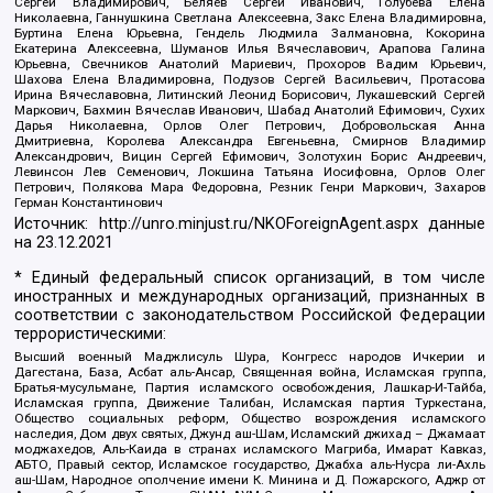
Сергей Владимирович, Беляев Сергей Иванович, Голубева Елена
Николаевна, Ганнушкина Светлана Алексеевна, Закс Елена Владимировна,
Буртина Елена Юрьевна, Гендель Людмила Залмановна, Кокорина
Екатерина Алексеевна, Шуманов Илья Вячеславович, Арапова Галина
Юрьевна, Свечников Анатолий Мариевич, Прохоров Вадим Юрьевич,
Шахова Елена Владимировна, Подузов Сергей Васильевич, Протасова
Ирина Вячеславовна, Литинский Леонид Борисович, Лукашевский Сергей
Маркович, Бахмин Вячеслав Иванович, Шабад Анатолий Ефимович, Сухих
Дарья Николаевна, Орлов Олег Петрович, Добровольская Анна
Дмитриевна, Королева Александра Евгеньевна, Смирнов Владимир
Александрович, Вицин Сергей Ефимович, Золотухин Борис Андреевич,
Левинсон Лев Семенович, Локшина Татьяна Иосифовна, Орлов Олег
Петрович, Полякова Мара Федоровна, Резник Генри Маркович, Захаров
Герман Константинович
Источник:
http://unro.minjust.ru/NKOForeignAgent.aspx
данные
на
23.12.2021
* Единый федеральный список организаций, в том числе
иностранных и международных организаций, признанных в
соответствии с законодательством Российской Федерации
террористическими:
Высший военный Маджлисуль Шура, Конгресс народов Ичкерии и
Дагестана, База, Асбат аль-Ансар, Священная война, Исламская группа,
Братья-мусульмане, Партия исламского освобождения, Лашкар-И-Тайба,
Исламская группа, Движение Талибан, Исламская партия Туркестана,
Общество социальных реформ, Общество возрождения исламского
наследия, Дом двух святых, Джунд аш-Шам, Исламский джихад – Джамаат
моджахедов, Аль-Каида в странах исламского Магриба, Имарат Кавказ,
АБТО, Правый сектор, Исламское государство, Джабха аль-Нусра ли-Ахль
аш-Шам, Народное ополчение имени К. Минина и Д. Пожарского, Аджр от