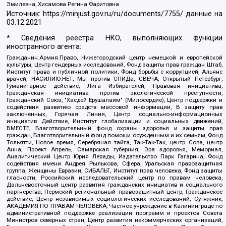
Эмилевна, Хисамова Регина Фаритовна
Источник:
https://minjust.gov.ru/ru/documents/7755/
данные на
03.12.2021
* Сведения реестра НКО, выполняющих функции
иностранного агента:
Гражданин.Армия.Право, Нижегородский центр немецкой и европейской
культуры, Центр гендерных исследований, Фонд защиты прав граждан Штаб,
Институт права и публичной политики, Фонд борьбы с коррупцией, Альянс
врачей, НАСИЛИЮ.НЕТ, Мы против СПИДа, СВЕЧА, Открытый Петербург,
Гуманитарное действие, Лига Избирателей, Правовая инициатива,
Гражданская инициатива против экологической преступности,
Гражданский Союз, "Хасдей Ерушалаим" (Милосердие), Центр поддержки и
содействия развитию средств массовой информации, В защиту прав
заключенных, Горячая Линия, Центр социально-информационных
инициатив Действие, Институт глобализации и социальных движений,
ВМЕСТЕ, Благотворительный фонд охраны здоровья и защиты прав
граждан, Благотворительный фонд помощи осужденным и их семьям, Фонд
Тольятти, Новое время, Серебряная тайга, Так-Так-Так, центр Сова, центр
Анна, Проект Апрель, Самарская губерния, Эра здоровья, Мемориал,
Аналитический Центр Юрия Левады, Издательство Парк Гагарина, Фонд
содействия имени Андрея Рылькова, Сфера, Уральская правозащитная
группа, Женщины Евразии, СИБАЛЬТ, Институт прав человека, Фонд защиты
гласности, Российский исследовательский центр по правам человека,
Дальневосточный центр развития гражданских инициатив и социального
партнерства, Пермский региональный правозащитный центр, Гражданское
действие, Центр независимых социологических исследований, Сутяжник,
АКАДЕМИЯ ПО ПРАВАМ ЧЕЛОВЕКА, Частное учреждение в Калининграде по
административной поддержке реализации программ и проектов Совета
Министров северных стран, Центр развития некоммерческих организаций,