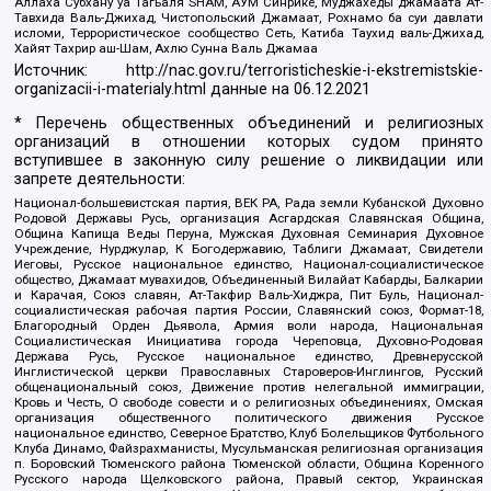
Аллаха Субхану уа Тагьаля SHAM, АУМ Синрике, Муджахеды джамаата Ат-
Тавхида Валь-Джихад, Чистопольский Джамаат, Рохнамо ба суи давлати
исломи, Террористическое сообщество Сеть, Катиба Таухид валь-Джихад,
Хайят Тахрир аш-Шам, Ахлю Сунна Валь Джамаа
Источник:
http://nac.gov.ru/terroristicheskie-i-ekstremistskie-
organizacii-i-materialy.html
данные на
06.12.2021
* Перечень общественных объединений и религиозных
организаций в отношении которых судом принято
вступившее в законную силу решение о ликвидации или
запрете деятельности:
Национал-большевистская партия, ВЕК РА, Рада земли Кубанской Духовно
Родовой Державы Русь, организация Асгардская Славянская Община,
Община Капища Веды Перуна, Мужская Духовная Семинария Духовное
Учреждение, Нурджулар, К Богодержавию, Таблиги Джамаат, Свидетели
Иеговы, Русское национальное единство, Национал-социалистическое
общество, Джамаат мувахидов, Объединенный Вилайат Кабарды, Балкарии
и Карачая, Союз славян, Ат-Такфир Валь-Хиджра, Пит Буль, Национал-
социалистическая рабочая партия России, Славянский союз, Формат-18,
Благородный Орден Дьявола, Армия воли народа, Национальная
Социалистическая Инициатива города Череповца, Духовно-Родовая
Держава Русь, Русское национальное единство, Древнерусской
Инглистической церкви Православных Староверов-Инглингов, Русский
общенациональный союз, Движение против нелегальной иммиграции,
Кровь и Честь, О свободе совести и о религиозных объединениях, Омская
организация общественного политического движения Русское
национальное единство, Северное Братство, Клуб Болельщиков Футбольного
Клуба Динамо, Файзрахманисты, Мусульманская религиозная организация
п. Боровский Тюменского района Тюменской области, Община Коренного
Русского народа Щелковского района, Правый сектор, Украинская