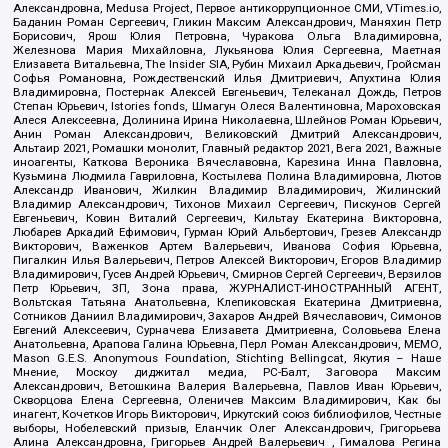
Александровна, Medusa Project, Первое антикоррупционное СМИ, VTimes.io,
Баданин Роман Сергеевич, Гликин Максим Александрович, Маняхин Петр
Борисович, Ярош Юлия Петровна, Чуракова Ольга Владимировна,
Железнова Мария Михайловна, Лукьянова Юлия Сергеевна, Маетная
Елизавета Витальевна, The Insider SIA, Рубин Михаил Аркадьевич, Гройсман
Софья Романовна, Рождественский Илья Дмитриевич, Апухтина Юлия
Владимировна, Постернак Алексей Евгеньевич, Телеканал Дождь, Петров
Степан Юрьевич, Istories fonds, Шмагун Олеся Валентиновна, Мароховская
Алеся Алексеевна, Долинина Ирина Николаевна, Шлейнов Роман Юрьевич,
Анин Роман Александрович, Великовский Дмитрий Александрович,
Альтаир 2021, Ромашки монолит, Главный редактор 2021, Вега 2021, Важные
иноагенты, Каткова Вероника Вячеславовна, Карезина Инна Павловна,
Кузьмина Людмила Гавриловна, Костылева Полина Владимировна, Лютов
Александр Иванович, Жилкин Владимир Владимирович, Жилинский
Владимир Александрович, Тихонов Михаил Сергеевич, Пискунов Сергей
Евгеньевич, Ковин Виталий Сергеевич, Кильтау Екатерина Викторовна,
Любарев Аркадий Ефимович, Гурман Юрий Альбертович, Грезев Александр
Викторович, Важенков Артем Валерьевич, Иванова София Юрьевна,
Пигалкин Илья Валерьевич, Петров Алексей Викторович, Егоров Владимир
Владимирович, Гусев Андрей Юрьевич, Смирнов Сергей Сергеевич, Верзилов
Петр Юрьевич, ЗП, Зона права, ЖУРНАЛИСТ-ИНОСТРАННЫЙ АГЕНТ,
Вольтская Татьяна Анатольевна, Клепиковская Екатерина Дмитриевна,
Сотников Даниил Владимирович, Захаров Андрей Вячеславович, Симонов
Евгений Алексеевич, Сурначева Елизавета Дмитриевна, Соловьева Елена
Анатольевна, Арапова Галина Юрьевна, Перл Роман Александрович, МЕМО,
Mason G.E.S. Anonymous Foundation, Stichting Bellingcat, Якутия – Наше
Мнение, Москоу диджитал медиа, РС-Балт, Заговора Максим
Александрович, Ветошкина Валерия Валерьевна, Павлов Иван Юрьевич,
Скворцова Елена Сергеевна, Оленичев Максим Владимирович, Как бы
инагент, Кочетков Игорь Викторович, Иркутский союз библиофилов, Честные
выборы, Нобелевский призыв, Еланчик Олег Александрович, Григорьева
Алина Александровна, Григорьев Андрей Валерьевич , Гималова Регина