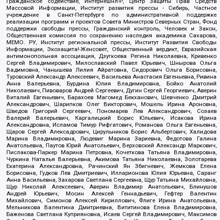
Гражданское содействие, Интернешнл-Р, Центр Защиты Прав Средств
Массовой Информации, Институт развития прессы - Сибирь, Частное
учреждение в Санкт-Петербурге по административной поддержке
реализации программ и проектов Совета Министров Северных Стран, Фонд
поддержки свободы прессы, Гражданский контроль, Человек и Закон,
Общественная комиссия по сохранению наследия академика Сахарова,
МЕМО. РУ, Институт региональной прессы, Институт Развития Свободы
Информации, Экозащита!-Женсовет, Общественный вердикт, Евразийская
антимонопольная ассоциация, Дзугкоева Регина Николаевна, Кривенко
Сергей Владимирович, Милославский Павел Юрьевич, Шнырова Ольга
Вадимовна, Чанышева Лилия Айратовна, Сидорович Ольга Борисовна,
Туровский Александр Алексеевич, Васильева Анастасия Евгеньевна, Ривина
Анна Валерьевна, Бурдина Юлия Владимировна, Бойко Анатолий
Николаевич, Пивоваров Андрей Сергеевич, Дугин Сергей Георгиевич, Аверин
Виталий Евгеньевич, Барахоев Магомед Бекханович, Шевченко Дмитрий
Александрович, Шарипков Олег Викторович, Мошель Ирина Ароновна,
Шведов Григорий Сергеевич, Пономарев Лев Александрович, Созаев
Валерий Валерьевич, Каргалицкий Борис Юльевич, Исакова Ирина
Александровна, Исламов Тимур Рифгатович, Романова Ольга Евгеньевна,
Щаров Сергей Алексадрович, Цирульников Борис Альбертович, Халидова
Марина Владимировна, Людевиг Марина Зариевна, Федотова Галина
Анатольевна, Паутов Юрий Анатольевич, Верховский Александр Маркович,
Пислакова-Паркер Марина Петровна, Кочеткова Татьяна Владимировна,
Чуркина Наталья Валерьевна, Акимова Татьяна Николаевна, Золотарева
Екатерина Александровна, Рачинский Ян Збигневич, Жемкова Елена
Борисовна, Гудков Лев Дмитриевич, Илларионова Юлия Юрьевна, Саранг
Анна Васильевна, Захарова Светлана Сергеевна, Щур Татьяна Михайловна,
Щур Николай Алексеевич, Аверин Владимир Анатольевич, Блинушов
Андрей Юрьевич, Мосин Алексей Геннадьевич, Гефтер Валентин
Михайлович, Симонов Алексей Кириллович, Флиге Ирина Анатольевна,
Мельникова Валентина Дмитриевна, Вититинова Елена Владимировна,
Баженова Светлана Куприяновна, Исаев Сергей Владимирович, Максимов