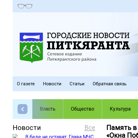
О газете
Новости
Статьи
Обратная связь
Власть
Общество
Культура
Новости
Все
Память в 
«Окна По