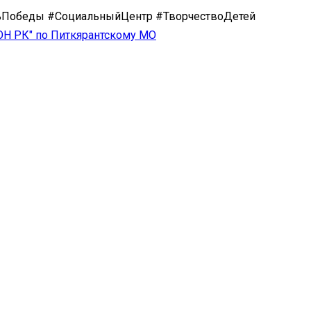
Победы #СоциальныйЦентр #ТворчествоДетей
ОН РК" по Питкярантскому МО