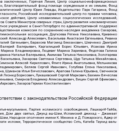
рав заключенных, Горячая Линия, Центр социально-информационных
дан, Благотворительный фонд помощи осужденным и их семьям, Фонд
 Аналитический Центр Юрия Левады, Издательство Парк Гагарина, Фонд
гласности, Российский исследовательский центр по правам человека,
ское действие, Центр независимых социологических исследований,
в Совета Министров северных стран, Центр развития некоммерческих
стное учреждение в Санкт-Петербурге по административной поддержке
Общественная комиссия по сохранению наследия академика Сахарова,
нтимонопольная ассоциация, Дзугкоева Регина Николаевна, Кривенко
кий Александр Алексеевич, Васильева Анастасия Евгеньевна, Ривина
италий Евгеньевич, Барахоев Магомед Бекханович, Шевченко Дмитрий
 Валерий Валерьевич, Каргалицкий Борис Юльевич, Исакова Ирина
ва Марина Владимировна, Людевиг Марина Зариевна, Федотова Галина
уркина Наталья Валерьевна, Акимова Татьяна Николаевна, Золотарева
 Васильевна, Захарова Светлана Сергеевна, Щур Татьяна Михайловна,
 Симонов Алексей Кириллович, Флиге Ирина Анатольевна, Мельникова
адимирович, Беляев Сергей Иванович, Голубева Елена Николаевна,
вна, Шуманов Илья Вячеславович, Арапова Галина Юрьевна, Свечников
ий Леонид Борисович, Лукашевский Сергей Маркович, Бахмин Вячеслав
геньевна, Смирнов Владимир Александрович, Вицин Сергей Ефимович,
 Маркович, Захаров Герман Константинович
оответствии с законодательством Российской Федерации
тья-мусульмане, Партия исламского освобождения, Лашкар-И-Тайба,
дия, Дом двух святых, Джунд аш-Шам, Исламский джихад – Джамаат
ш-Шам, Народное ополчение имени К. Минина и Д. Пожарского, Аджр от
и исломи, Террористическое сообщество Сеть, Катиба Таухид валь-