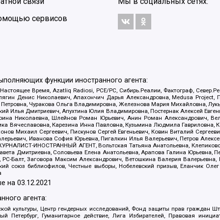
атной связи
Мы в социальных сетях:
 помощью сервисов
выполняющих функции иностранного агента:
 Настоящее Время, Azatliq Radiosi, PCE/PC, Сибирь.Реалии, Фактограф, Север
ягин Денис Николаевич, Апахончич Дарья Александровна, Medusa Project, П
етровна, Чуракова Ольга Владимировна, Железнова Мария Михайловна, Лукьян
й Илья Дмитриевич, Апухтина Юлия Владимировна, Постернак Алексей Евгеньев
рина Николаевна, Шлейнов Роман Юрьевич, Анин Роман Александрович, Вел
оника Вячеславовна, Карезина Инна Павловна, Кузьмина Людмила Гавриловна
ов Михаил Сергеевич, Пискунов Сергей Евгеньевич, Ковин Виталий Сергеевич
алерьевич, Иванова София Юрьевна, Пигалкин Илья Валерьевич, Петров Алексе
а, ЖУРНАЛИСТ-ИНОСТРАННЫЙ АГЕНТ, Вольтская Татьяна Анатольевна, Клепиков
авета Дмитриевна, Соловьева Елена Анатольевна, Арапова Галина Юрьевна, П
иа, РС-Балт, Заговора Максим Александрович, Ветошкина Валерия Валерьевна
ский союз библиофилов, Честные выборы, Нобелевский призыв, Еланчик Олег
а
е на
03.12.2021
нного агента:
ой культуры, Центр гендерных исследований, Фонд защиты прав граждан Шта
 Петербург, Гуманитарное действие, Лига Избирателей, Правовая инициат