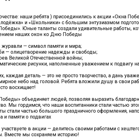
рчестве: наши ребята ) присоединились к акции «Окна Поб
олодёжка» и «Школьники» с большим энтузиазмом подгото
Победы». Юные таланты создали удивительные работы, ко
ением наших окон ко Дню Победы️
е журавли — символ памяти и мира;
би — олицетворение надежды и свободы;
роев Великой Отечественной войны;
ематические рисунки, наполненные уважением к подвигу н
, каждая деталь — это не просто творчество, а дань уваже
мирное небо над головой. Ребята вложили душу в свои раб
осто восхищает!
Победы» объединяет людей, позволяя выразить благодарн
тво. Мы гордимся, что наши воспитанники стали частью эт
оты стали частью большого праздничного оформления, нап
а и памяти о подвигах
 участвуете в акции — делитесь своими работами с хештег
. Вместе мы сохраняем историю!