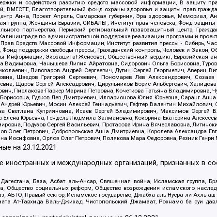
держки и содействия развитию средств массовой информации, В защиту п
ий, ВМЕСТЕ, Благотворительный фонд охраны здоровья и защиты прав граж
, центр Анна, Проект Апрель, Самарская губерния, Эра здоровья, Мемориал,
я группа, Женщины Евразии, СИБАЛЬТ, Институт прав человека, Фонд защиты 
льного партнерства, Пермский региональный правозащитный центр, Граждан
лининграде по административной поддержке реализации программ и проекто
 Прав Средств Массовой Информации, Институт развития прессы - Сибирь, Ча
, Фонд поддержки свободы прессы, Гражданский контроль, Человек и Закон, 
оды Информации, Экозащита!-Женсовет, Общественный вердикт, Евразийская а
 Вадимовна, Чанышева Лилия Айратовна, Сидорович Ольга Борисовна, Туровс
олаевич, Пивоваров Андрей Сергеевич, Дугин Сергей Георгиевич, Аверин В
вна, Шведов Григорий Сергеевич, Пономарев Лев Александрович, Созаев
евна, Щаров Сергей Алексадрович, Цирульников Борис Альбертович, Халидо
ович, Пислакова-Паркер Марина Петровна, Кочеткова Татьяна Владимировна, Ч
Борисовна, Гудков Лев Дмитриевич, Илларионова Юлия Юрьевна, Саранг Анна
Андрей Юрьевич, Мосин Алексей Геннадьевич, Гефтер Валентин Михайлович,
а Светлана Куприяновна, Исаев Сергей Владимирович, Максимов Сергей Вл
а Елена Юрьевна, Гендель Людмила Залмановна, Кокорина Екатерина Алексее
ровна, Подузов Сергей Васильевич, Протасова Ирина Вячеславовна, Литинск
ов Олег Петрович, Добровольская Анна Дмитриевна, Королева Александра Ев
яна Иосифовна, Орлов Олег Петрович, Полякова Мара Федоровна, Резник Генри
ные на
23.12.2021
ле иностранных и международных организаций, признанных в с
гестана, База, Асбат аль-Ансар, Священная война, Исламская группа, Бра
ана, Общество социальных реформ, Общество возрождения исламского насле
з, АБТО, Правый сектор, Исламское государство, Джабха аль-Нусра ли-Ахль а
та Ат-Тавхида Валь-Джихад, Чистопольский Джамаат, Рохнамо ба суи давлат