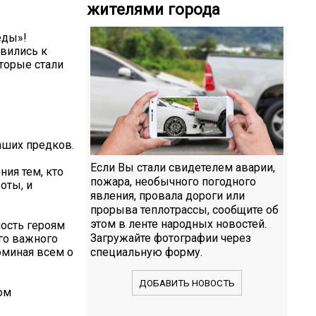
жителями города
еды»!
вились к
торые стали
аших предков.
Если Вы стали свидетелем аварии,
ния тем, кто
пожара, необычного погодного
оты, и
явления, провала дороги или
прорыва теплотрассы, сообщите об
этом в ленте народных новостей.
ость героям
Загружайте фотографии через
ого важного
оминая всем о
специальную форму.
ДОБАВИТЬ НОВОСТЬ
ом