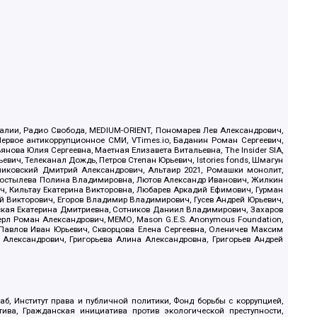
.Реалии, Радио Свобода, MEDIUM-ORIENT, Пономарев Лев Александрович,
ервое антикоррупционное СМИ, VTimes.io, Баданин Роман Сергеевич,
ова Юлия Сергеевна, Маетная Елизавета Витальевна, The Insider SIA,
ич, Телеканал Дождь, Петров Степан Юрьевич, Istories fonds, Шмагун
иковский Дмитрий Александрович, Альтаир 2021, Ромашки монолит,
, Костылева Полина Владимировна, Лютов Александр Иванович, Жилкин
, Кильтау Екатерина Викторовна, Любарев Аркадий Ефимович, Гурман
й Викторович, Егоров Владимир Владимирович, Гусев Андрей Юрьевич,
ская Екатерина Дмитриевна, Сотников Даниил Владимирович, Захаров
ерл Роман Александрович, МЕМО, Mason G.E.S. Anonymous Foundation,
, Павлов Иван Юрьевич, Скворцова Елена Сергеевна, Оленичев Максим
 Александрович, Григорьева Алина Александровна, Григорьев Андрей
б, Институт права и публичной политики, Фонд борьбы с коррупцией,
ива, Гражданская инициатива против экологической преступности,