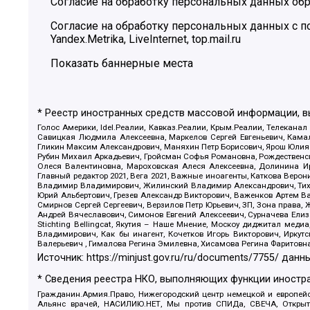
Согласие на обработку персональных данных обр
Согласие на обработку персональных данных с
Yandex.Metrika, LiveInternet, top.mail.ru
Показать баннерные места
* Реестр иностранных средств массовой информации, 
Голос Америки, Idel.Реалии, Кавказ.Реалии, Крым.Реалии, Телеканал
Савицкая Людмила Алексеевна, Маркелов Сергей Евгеньевич, Камал
Гликин Максим Александрович, Маняхин Петр Борисович, Ярош Юлия П
Рубин Михаил Аркадьевич, Гройсман Софья Романовна, Рождественски
Олеся Валентиновна, Мароховская Алеся Алексеевна, Долинина И
Главный редактор 2021, Вега 2021, Важные иноагенты, Каткова Вер
Владимир Владимирович, Жилинский Владимир Александрович, Тихон
Юрий Альбертович, Грезев Александр Викторович, Важенков Артем В
Смирнов Сергей Сергеевич, Верзилов Петр Юрьевич, ЗП, Зона прав
Андрей Вячеславович, Симонов Евгений Алексеевич, Сурначева Елиз
Stichting Bellingcat, Якутия – Наше Мнение, Москоу диджитал мед
Владимирович, Как бы инагент, Кочетков Игорь Викторович, Иркут
Валерьевич , Гималова Регина Эмилевна, Хисамова Регина Фаритовн
Источник:
https://minjust.gov.ru/ru/documents/7755/
данны
* Сведения реестра НКО, выполняющих функции иностра
Гражданин.Армия.Право, Нижегородский центр немецкой и европейск
Альянс врачей, НАСИЛИЮ.НЕТ, Мы против СПИДа, СВЕЧА, Открытый