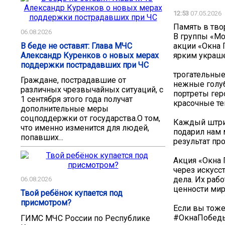
12:53
07.05.2026
Память в тво
06.08.2026
️В группы «М
В беде не оставят: Глава МЧС
акции «Окна 
Александр Куренков о новых мерах
ярким украш
поддержки пострадавших при ЧС
️трогательны
Граждане, пострадавшие от
️нежные голу
различных чрезвычайных ситуаций, с
️портреты ге
1 сентября этого года получат
️красочные т
дополнительные меры
соцподдержки от государства.О том,
Каждый штрих
что именно изменится для людей,
подарил нам 
попавших...
результат пр
Акция «Окна 
через искусс
дела. Их раб
06.08.2026
ценности мир
Твой ребёнок купается под
присмотром?
Если вы тоже
#ОкнаПобеды
ГИМС МЧС России по Республике