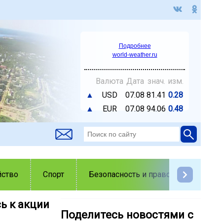
Подробнее
world-weather.ru
Валюта
Дата
знач.
изм.
▲
USD
07.08
81.41
0.28
▲
EUR
07.08
94.06
0.48
йство
Спорт
Безопасность и правопорядок
ь к акции
Поделитесь новостями с