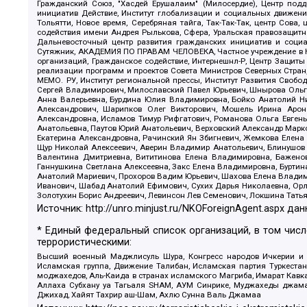
Гражданский Союз, "Хасдей Ерушалаим" (Милосердие), Центр под
инициатив Действие, Институт глобализации и социальных движен
Тольятти, Новое время, Серебряная тайга, Так-Так-Так, центр Сова
содействия имени Андрея Рылькова, Сфера, Уральская правозащитна
Дальневосточный центр развития гражданских инициатив и социа
Сутяжник, АКАДЕМИЯ ПО ПРАВАМ ЧЕЛОВЕКА, Частное учреждение в Ка
организаций, Гражданское содействие, Интернешнл-Р, Центр Защиты
реализации программ и проектов Совета Министров Северных Стран
МЕМО. РУ, Институт региональной прессы, Институт Развития Своб
Сергей Владимирович, Милославский Павел Юрьевич, Шнырова Ольга
Анна Валерьевна, Бурдина Юлия Владимировна, Бойко Анатолий Ник
Александрович, Шарипков Олег Викторович, Мошель Ирина Ароно
Александровна, Исламов Тимур Рифгатович, Романова Ольга Евгень
Анатольевна, Паутов Юрий Анатольевич, Верховский Александр Марк
Екатерина Александровна, Рачинский Ян Збигневич, Жемкова Елена 
Щур Николай Алексеевич, Аверин Владимир Анатольевич, Блинушов 
Валентина Дмитриевна, Вититинова Елена Владимировна, Баженов
Ганнушкина Светлана Алексеевна, Закс Елена Владимировна, Буртин
Анатолий Мариевич, Прохоров Вадим Юрьевич, Шахова Елена Владими
Иванович, Шабад Анатолий Ефимович, Сухих Дарья Николаевна, Орл
Золотухин Борис Андреевич, Левинсон Лев Семенович, Локшина Тать
Источник:
http://unro.minjust.ru/NKOForeignAgent.aspx
дан
* Единый федеральный список организаций, в том чис
террористическими:
Высший военный Маджлисуль Шура, Конгресс народов Ичкерии и Да
Исламская группа, Движение Талибан, Исламская партия Туркест
моджахедов, Аль-Каида в странах исламского Магриба, Имарат Кавка
Аллаха Субхану уа Тагьаля SHAM, АУМ Синрике, Муджахеды джамаа
Джихад, Хайят Тахрир аш-Шам, Ахлю Сунна Валь Джамаа