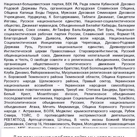
Национал-большевистская партия, ВЕК РА, Рада земли Кубанской Духовно
Родовой Державы Русь, организация Асгардская Славянская Община,
Община Капища Веды Перуна, Мужская Духовная Семинария Духовное
Учреждение, Нурджулар, К Богодержавию, Таблиги Джамаат, Свидетели
Иеговы, Русское национальное единство, Национал-социалистическое
общество, Джамаат мувахидов, Объединенный Вилайат Кабарды, Балкарии
и Карачая, Союз славян, Ат-Такфир Валь-Хиджра, Пит Буль, Национал-
социалистическая рабочая партия России, Славянский союз, Формат-18,
Благородный Орден Дьявола, Армия воли народа, Национальная
Социалистическая Инициатива города Череповца, Духовно-Родовая
Держава Русь, Русское национальное единство, Древнерусской
Инглистической церкви Православных Староверов-Инглингов, Русский
общенациональный союз, Движение против нелегальной иммиграции,
Кровь и Честь, О свободе совести и о религиозных объединениях, Омская
организация общественного политического движения Русское
национальное единство, Северное Братство, Клуб Болельщиков Футбольного
Клуба Динамо, Файзрахманисты, Мусульманская религиозная организация
п. Боровский Тюменского района Тюменской области, Община Коренного
Русского народа Щелковского района, Правый сектор, Украинская
национальная ассамблея – Украинская народная самооборона,
Украинская повстанческая армия, Тризуб им. Степана Бандеры, Братство,
Белый Крест, Misanthropic division, Религиозное объединение
последователей инглиизма, Народная Социальная Инициатива, TulaSkins,
Этнополитическое объединение Русские, Русское национальное
объединение Атака, Мечеть Мирмамеда, Община Коренного Русского
народа г. Астрахани, ВОЛЯ, Меджлис крымскотатарского народа, Рубеж
Севера, ТОЙС, О противодействии экстремистской деятельности,
РЕВТАТПОД, Артподготовка, Штольц, В честь иконы Божией Матери
Державная, Сектор 16, Независимость, Фирма, Молодежная правозащитная
группа МПГ, Курсом Правды и Единения, Каракольская инициативная
группа, Автоград Крю, Союз Славянских Сил Руси, Алля-Аят,
Благотворительный пансионат Ак Умут, Русская республика Русь,