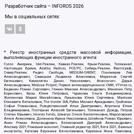
Разработчик сайта –
INFOROS
2026
Мы в социальных сетях:
* Реестр иностранных средств массовой информации,
выполняющих функции иностранного агента:
Голос Америки, Idel.Реалии, Кавказ.Реалии, Крым.Реалии, Телеканал
Настоящее Время, Azatliq Radiosi, PCE/PC, Сибирь.Реалии, Фактограф,
Север.Реалии, Радио Свобода, MEDIUM-ORIENT, Пономарев Лев
Александрович, Савицкая Людмила Алексеевна, Маркелов Сергей
Евгеньевич, Камалягин Денис Николаевич, Апахончич Дарья
Александровна, Medusa Project, Первое антикоррупционное СМИ, VTimes.io,
Баданин Роман Сергеевич, Гликин Максим Александрович, Маняхин Петр
Борисович, Ярош Юлия Петровна, Чуракова Ольга Владимировна,
Железнова Мария Михайловна, Лукьянова Юлия Сергеевна, Маетная
Елизавета Витальевна, The Insider SIA, Рубин Михаил Аркадьевич, Гройсман
Софья Романовна, Рождественский Илья Дмитриевич, Апухтина Юлия
Владимировна, Постернак Алексей Евгеньевич, Телеканал Дождь, Петров
Степан Юрьевич, Istories fonds, Шмагун Олеся Валентиновна, Мароховская
Алеся Алексеевна, Долинина Ирина Николаевна, Шлейнов Роман Юрьевич,
Анин Роман Александрович, Великовский Дмитрий Александрович,
Альтаир 2021, Ромашки монолит, Главный редактор 2021, Вега 2021, Важные
иноагенты, Каткова Вероника Вячеславовна, Карезина Инна Павловна,