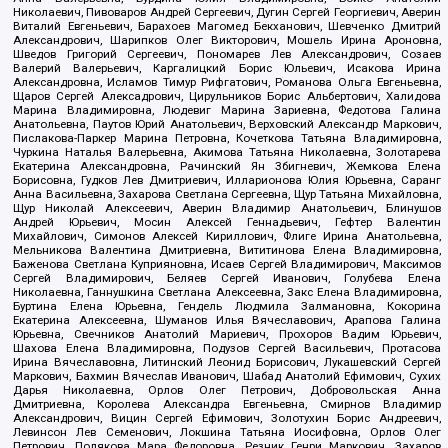
Николаевич, Пивоваров Андрей Сергеевич, Дугин Сергей Георгиевич, Аверин
Виталий Евгеньевич, Барахоев Магомед Бекханович, Шевченко Дмитрий
Александрович, Шарипков Олег Викторович, Мошель Ирина Ароновна,
Шведов Григорий Сергеевич, Пономарев Лев Александрович, Созаев
Валерий Валерьевич, Каргалицкий Борис Юльевич, Исакова Ирина
Александровна, Исламов Тимур Рифгатович, Романова Ольга Евгеньевна,
Щаров Сергей Алексадрович, Цирульников Борис Альбертович, Халидова
Марина Владимировна, Людевиг Марина Зариевна, Федотова Галина
Анатольевна, Паутов Юрий Анатольевич, Верховский Александр Маркович,
Пислакова-Паркер Марина Петровна, Кочеткова Татьяна Владимировна,
Чуркина Наталья Валерьевна, Акимова Татьяна Николаевна, Золотарева
Екатерина Александровна, Рачинский Ян Збигневич, Жемкова Елена
Борисовна, Гудков Лев Дмитриевич, Илларионова Юлия Юрьевна, Саранг
Анна Васильевна, Захарова Светлана Сергеевна, Щур Татьяна Михайловна,
Щур Николай Алексеевич, Аверин Владимир Анатольевич, Блинушов
Андрей Юрьевич, Мосин Алексей Геннадьевич, Гефтер Валентин
Михайлович, Симонов Алексей Кириллович, Флиге Ирина Анатольевна,
Мельникова Валентина Дмитриевна, Вититинова Елена Владимировна,
Баженова Светлана Куприяновна, Исаев Сергей Владимирович, Максимов
Сергей Владимирович, Беляев Сергей Иванович, Голубева Елена
Николаевна, Ганнушкина Светлана Алексеевна, Закс Елена Владимировна,
Буртина Елена Юрьевна, Гендель Людмила Залмановна, Кокорина
Екатерина Алексеевна, Шуманов Илья Вячеславович, Арапова Галина
Юрьевна, Свечников Анатолий Мариевич, Прохоров Вадим Юрьевич,
Шахова Елена Владимировна, Подузов Сергей Васильевич, Протасова
Ирина Вячеславовна, Литинский Леонид Борисович, Лукашевский Сергей
Маркович, Бахмин Вячеслав Иванович, Шабад Анатолий Ефимович, Сухих
Дарья Николаевна, Орлов Олег Петрович, Добровольская Анна
Дмитриевна, Королева Александра Евгеньевна, Смирнов Владимир
Александрович, Вицин Сергей Ефимович, Золотухин Борис Андреевич,
Левинсон Лев Семенович, Локшина Татьяна Иосифовна, Орлов Олег
Петрович, Полякова Мара Федоровна, Резник Генри Маркович, Захаров