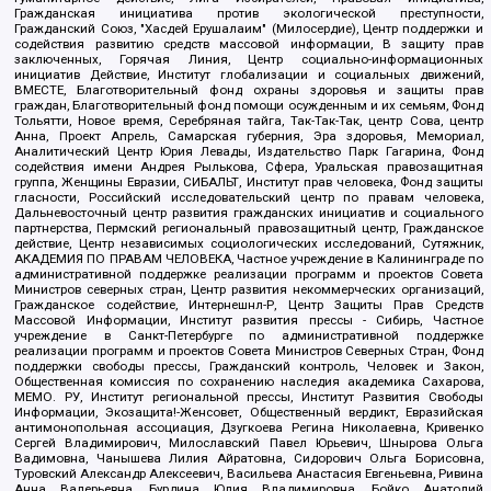
Гражданская инициатива против экологической преступности,
Гражданский Союз, "Хасдей Ерушалаим" (Милосердие), Центр поддержки и
содействия развитию средств массовой информации, В защиту прав
заключенных, Горячая Линия, Центр социально-информационных
инициатив Действие, Институт глобализации и социальных движений,
ВМЕСТЕ, Благотворительный фонд охраны здоровья и защиты прав
граждан, Благотворительный фонд помощи осужденным и их семьям, Фонд
Тольятти, Новое время, Серебряная тайга, Так-Так-Так, центр Сова, центр
Анна, Проект Апрель, Самарская губерния, Эра здоровья, Мемориал,
Аналитический Центр Юрия Левады, Издательство Парк Гагарина, Фонд
содействия имени Андрея Рылькова, Сфера, Уральская правозащитная
группа, Женщины Евразии, СИБАЛЬТ, Институт прав человека, Фонд защиты
гласности, Российский исследовательский центр по правам человека,
Дальневосточный центр развития гражданских инициатив и социального
партнерства, Пермский региональный правозащитный центр, Гражданское
действие, Центр независимых социологических исследований, Сутяжник,
АКАДЕМИЯ ПО ПРАВАМ ЧЕЛОВЕКА, Частное учреждение в Калининграде по
административной поддержке реализации программ и проектов Совета
Министров северных стран, Центр развития некоммерческих организаций,
Гражданское содействие, Интернешнл-Р, Центр Защиты Прав Средств
Массовой Информации, Институт развития прессы - Сибирь, Частное
учреждение в Санкт-Петербурге по административной поддержке
реализации программ и проектов Совета Министров Северных Стран, Фонд
поддержки свободы прессы, Гражданский контроль, Человек и Закон,
Общественная комиссия по сохранению наследия академика Сахарова,
МЕМО. РУ, Институт региональной прессы, Институт Развития Свободы
Информации, Экозащита!-Женсовет, Общественный вердикт, Евразийская
антимонопольная ассоциация, Дзугкоева Регина Николаевна, Кривенко
Сергей Владимирович, Милославский Павел Юрьевич, Шнырова Ольга
Вадимовна, Чанышева Лилия Айратовна, Сидорович Ольга Борисовна,
Туровский Александр Алексеевич, Васильева Анастасия Евгеньевна, Ривина
Анна Валерьевна, Бурдина Юлия Владимировна, Бойко Анатолий