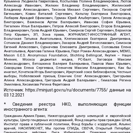
Кузьмина Людмила Гавриловна, Костылева Полина Владимировна, Лютов
Александр Иванович, Жилкин Владимир Владимирович, Жилинский
Владимир Александрович, Тихонов Михаил Сергеевич, Пискунов Сергей
Евгеньевич, Ковин Виталий Сергеевич, Кильтау Екатерина Викторовна,
Любарев Аркадий Ефимович, Гурман Юрий Альбертович, Грезев Александр
Викторович, Важенков Артем Валерьевич, Иванова София Юрьевна,
Пигалкин Илья Валерьевич, Петров Алексей Викторович, Егоров Владимир
Владимирович, Гусев Андрей Юрьевич, Смирнов Сергей Сергеевич, Верзилов
Петр Юрьевич, ЗП, Зона права, ЖУРНАЛИСТ-ИНОСТРАННЫЙ АГЕНТ,
Вольтская Татьяна Анатольевна, Клепиковская Екатерина Дмитриевна,
Сотников Даниил Владимирович, Захаров Андрей Вячеславович, Симонов
Евгений Алексеевич, Сурначева Елизавета Дмитриевна, Соловьева Елена
Анатольевна, Арапова Галина Юрьевна, Перл Роман Александрович, МЕМО,
Mason G.E.S. Anonymous Foundation, Stichting Bellingcat, Якутия – Наше
Мнение, Москоу диджитал медиа, РС-Балт, Заговора Максим
Александрович, Ветошкина Валерия Валерьевна, Павлов Иван Юрьевич,
Скворцова Елена Сергеевна, Оленичев Максим Владимирович, Как бы
инагент, Кочетков Игорь Викторович, Иркутский союз библиофилов, Честные
выборы, Нобелевский призыв, Еланчик Олег Александрович, Григорьева
Алина Александровна, Григорьев Андрей Валерьевич , Гималова Регина
Эмилевна, Хисамова Регина Фаритовна
Источник:
https://minjust.gov.ru/ru/documents/7755/
данные на
03.12.2021
* Сведения реестра НКО, выполняющих функции
иностранного агента:
Гражданин.Армия.Право, Нижегородский центр немецкой и европейской
культуры, Центр гендерных исследований, Фонд защиты прав граждан Штаб,
Институт права и публичной политики, Фонд борьбы с коррупцией, Альянс
врачей, НАСИЛИЮ.НЕТ, Мы против СПИДа, СВЕЧА, Открытый Петербург,
Гуманитарное действие, Лига Избирателей, Правовая инициатива,