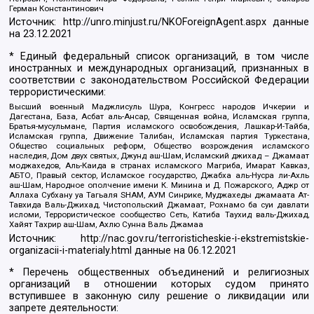
Герман Константинович
Источник:
http://unro.minjust.ru/NKOForeignAgent.aspx
данные
на
23.12.2021
* Единый федеральный список организаций, в том числе
иностранных и международных организаций, признанных в
соответствии с законодательством Российской Федерации
террористическими:
Высший военный Маджлисуль Шура, Конгресс народов Ичкерии и
Дагестана, База, Асбат аль-Ансар, Священная война, Исламская группа,
Братья-мусульмане, Партия исламского освобождения, Лашкар-И-Тайба,
Исламская группа, Движение Талибан, Исламская партия Туркестана,
Общество социальных реформ, Общество возрождения исламского
наследия, Дом двух святых, Джунд аш-Шам, Исламский джихад – Джамаат
моджахедов, Аль-Каида в странах исламского Магриба, Имарат Кавказ,
АБТО, Правый сектор, Исламское государство, Джабха аль-Нусра ли-Ахль
аш-Шам, Народное ополчение имени К. Минина и Д. Пожарского, Аджр от
Аллаха Субхану уа Тагьаля SHAM, АУМ Синрике, Муджахеды джамаата Ат-
Тавхида Валь-Джихад, Чистопольский Джамаат, Рохнамо ба суи давлати
исломи, Террористическое сообщество Сеть, Катиба Таухид валь-Джихад,
Хайят Тахрир аш-Шам, Ахлю Сунна Валь Джамаа
Источник:
http://nac.gov.ru/terroristicheskie-i-ekstremistskie-
organizacii-i-materialy.html
данные на
06.12.2021
* Перечень общественных объединений и религиозных
организаций в отношении которых судом принято
вступившее в законную силу решение о ликвидации или
запрете деятельности: