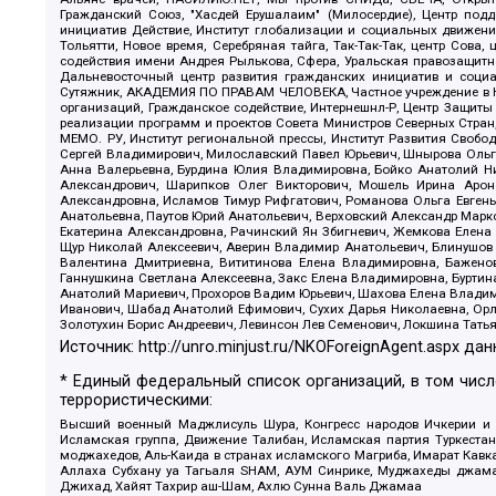
Гражданский Союз, "Хасдей Ерушалаим" (Милосердие), Центр под
инициатив Действие, Институт глобализации и социальных движен
Тольятти, Новое время, Серебряная тайга, Так-Так-Так, центр Сова
содействия имени Андрея Рылькова, Сфера, Уральская правозащитна
Дальневосточный центр развития гражданских инициатив и социа
Сутяжник, АКАДЕМИЯ ПО ПРАВАМ ЧЕЛОВЕКА, Частное учреждение в Ка
организаций, Гражданское содействие, Интернешнл-Р, Центр Защиты
реализации программ и проектов Совета Министров Северных Стран
МЕМО. РУ, Институт региональной прессы, Институт Развития Своб
Сергей Владимирович, Милославский Павел Юрьевич, Шнырова Ольга
Анна Валерьевна, Бурдина Юлия Владимировна, Бойко Анатолий Ник
Александрович, Шарипков Олег Викторович, Мошель Ирина Ароно
Александровна, Исламов Тимур Рифгатович, Романова Ольга Евгень
Анатольевна, Паутов Юрий Анатольевич, Верховский Александр Марк
Екатерина Александровна, Рачинский Ян Збигневич, Жемкова Елена 
Щур Николай Алексеевич, Аверин Владимир Анатольевич, Блинушов 
Валентина Дмитриевна, Вититинова Елена Владимировна, Баженов
Ганнушкина Светлана Алексеевна, Закс Елена Владимировна, Буртин
Анатолий Мариевич, Прохоров Вадим Юрьевич, Шахова Елена Владими
Иванович, Шабад Анатолий Ефимович, Сухих Дарья Николаевна, Орл
Золотухин Борис Андреевич, Левинсон Лев Семенович, Локшина Тать
Источник:
http://unro.minjust.ru/NKOForeignAgent.aspx
дан
* Единый федеральный список организаций, в том чис
террористическими:
Высший военный Маджлисуль Шура, Конгресс народов Ичкерии и Да
Исламская группа, Движение Талибан, Исламская партия Туркест
моджахедов, Аль-Каида в странах исламского Магриба, Имарат Кавка
Аллаха Субхану уа Тагьаля SHAM, АУМ Синрике, Муджахеды джамаа
Джихад, Хайят Тахрир аш-Шам, Ахлю Сунна Валь Джамаа