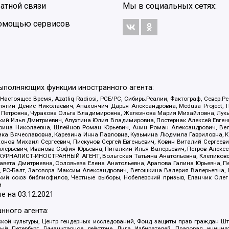
атной связи
Мы в социальных сетях:
 помощью сервисов
выполняющих функции иностранного агента:
 Настоящее Время, Azatliq Radiosi, PCE/PC, Сибирь.Реалии, Фактограф, Север
ягин Денис Николаевич, Апахончич Дарья Александровна, Medusa Project, П
етровна, Чуракова Ольга Владимировна, Железнова Мария Михайловна, Лукьян
й Илья Дмитриевич, Апухтина Юлия Владимировна, Постернак Алексей Евгеньев
рина Николаевна, Шлейнов Роман Юрьевич, Анин Роман Александрович, Вел
оника Вячеславовна, Карезина Инна Павловна, Кузьмина Людмила Гавриловна
ов Михаил Сергеевич, Пискунов Сергей Евгеньевич, Ковин Виталий Сергеевич
алерьевич, Иванова София Юрьевна, Пигалкин Илья Валерьевич, Петров Алексе
а, ЖУРНАЛИСТ-ИНОСТРАННЫЙ АГЕНТ, Вольтская Татьяна Анатольевна, Клепиков
авета Дмитриевна, Соловьева Елена Анатольевна, Арапова Галина Юрьевна, П
иа, РС-Балт, Заговора Максим Александрович, Ветошкина Валерия Валерьевна
ский союз библиофилов, Честные выборы, Нобелевский призыв, Еланчик Олег
а
е на
03.12.2021
нного агента:
ой культуры, Центр гендерных исследований, Фонд защиты прав граждан Шта
 Петербург, Гуманитарное действие, Лига Избирателей, Правовая инициат