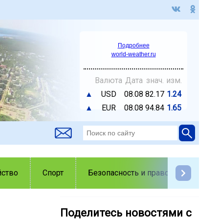
Подробнее
world-weather.ru
Валюта
Дата
знач.
изм.
▲
USD
08.08
82.17
1.24
▲
EUR
08.08
94.84
1.65
йство
Спорт
Безопасность и правопорядок
Поделитесь новостями с