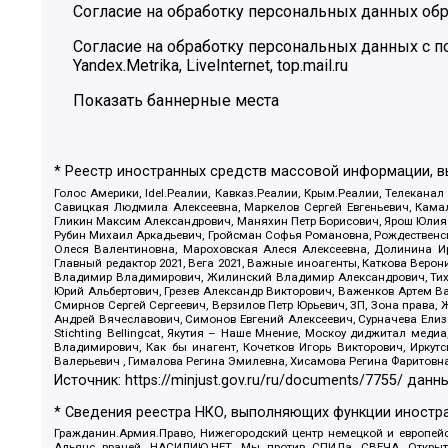
Согласие на обработку персональных данных обр
Согласие на обработку персональных данных с
Yandex.Metrika, LiveInternet, top.mail.ru
Показать баннерные места
* Реестр иностранных средств массовой информации, 
Голос Америки, Idel.Реалии, Кавказ.Реалии, Крым.Реалии, Телеканал
Савицкая Людмила Алексеевна, Маркелов Сергей Евгеньевич, Камал
Гликин Максим Александрович, Маняхин Петр Борисович, Ярош Юлия П
Рубин Михаил Аркадьевич, Гройсман Софья Романовна, Рождественски
Олеся Валентиновна, Мароховская Алеся Алексеевна, Долинина И
Главный редактор 2021, Вега 2021, Важные иноагенты, Каткова Вер
Владимир Владимирович, Жилинский Владимир Александрович, Тихон
Юрий Альбертович, Грезев Александр Викторович, Важенков Артем В
Смирнов Сергей Сергеевич, Верзилов Петр Юрьевич, ЗП, Зона прав
Андрей Вячеславович, Симонов Евгений Алексеевич, Сурначева Елиз
Stichting Bellingcat, Якутия – Наше Мнение, Москоу диджитал мед
Владимирович, Как бы инагент, Кочетков Игорь Викторович, Иркут
Валерьевич , Гималова Регина Эмилевна, Хисамова Регина Фаритовн
Источник:
https://minjust.gov.ru/ru/documents/7755/
данны
* Сведения реестра НКО, выполняющих функции иностра
Гражданин.Армия.Право, Нижегородский центр немецкой и европейск
Альянс врачей, НАСИЛИЮ.НЕТ, Мы против СПИДа, СВЕЧА, Открытый