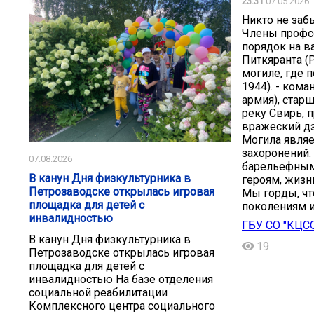
23:31
07.05.2026
Никто не забы
Члены профсо
порядок на в
Питкяранта (
могиле, где 
1944). - кома
армия), стар
реку Свирь, 
вражеский дз
Могила являе
захоронений. 
07.08.2026
барельефным
В канун Дня физкультурника в
героям, жизн
Петрозаводске открылась игровая
Мы горды, чт
площадка для детей с
поколениям и
инвалидностью
ГБУ СО "КЦС
В канун Дня физкультурника в
19
Петрозаводске открылась игровая
площадка для детей с
инвалидностью На базе отделения
социальной реабилитации
Комплексного центра социального