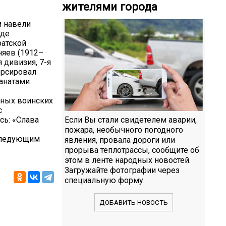
жителями города
м навели
оде
ратской
няев (1912–
 дивизия, 7-я
орсировал
ранатами
чных воинских
с
ь: «Слава
Если Вы стали свидетелем аварии,
пожара, необычного погодного
 следующим
явления, провала дороги или
прорыва теплотрассы, сообщите об
этом в ленте народных новостей.
Загружайте фотографии через
специальную форму.
ДОБАВИТЬ НОВОСТЬ