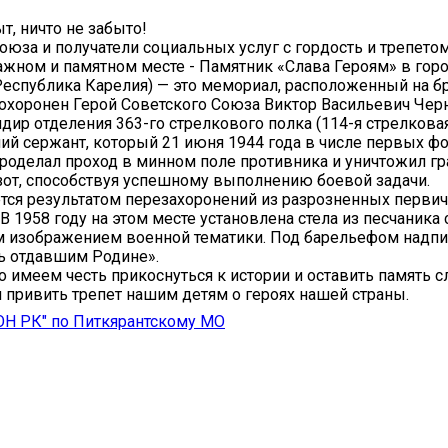
т, ничто не забыто!
юза и получатели социальных услуг с гордость и трепето
ажном и памятном месте - Памятник «Слава Героям» в гор
Республика Карелия) — это мемориал, расположенный на б
похоронен Герой Советского Союза Виктор Васильевич Чер
ндир отделения 363-го стрелкового полка (114-я стрелковая
ший сержант, который 21 июня 1944 года в числе первых ф
проделал проход в минном поле противника и уничтожил г
от, способствуя успешному выполнению боевой задачи.
тся результатом перезахоронений из разрозненных перви
В 1958 году на этом месте установлена стела из песчаника 
 изображением военной тематики. Под барельефом надпис
ь отдавшим Родине».
о имеем честь прикоснуться к истории и оставить память
 привить трепет нашим детям о героях нашей страны.
ОН РК" по Питкярантскому МО