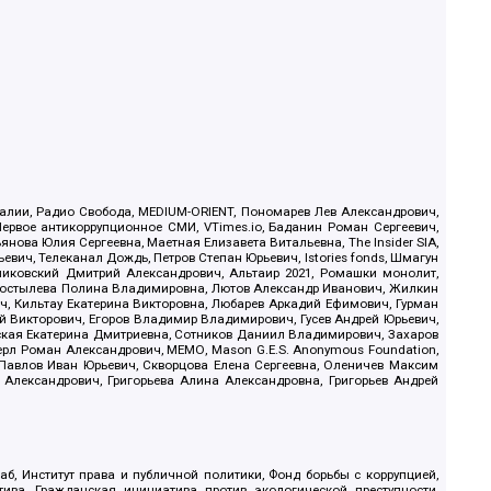
.Реалии, Радио Свобода, MEDIUM-ORIENT, Пономарев Лев Александрович,
ервое антикоррупционное СМИ, VTimes.io, Баданин Роман Сергеевич,
ова Юлия Сергеевна, Маетная Елизавета Витальевна, The Insider SIA,
ич, Телеканал Дождь, Петров Степан Юрьевич, Istories fonds, Шмагун
иковский Дмитрий Александрович, Альтаир 2021, Ромашки монолит,
, Костылева Полина Владимировна, Лютов Александр Иванович, Жилкин
, Кильтау Екатерина Викторовна, Любарев Аркадий Ефимович, Гурман
й Викторович, Егоров Владимир Владимирович, Гусев Андрей Юрьевич,
ская Екатерина Дмитриевна, Сотников Даниил Владимирович, Захаров
ерл Роман Александрович, МЕМО, Mason G.E.S. Anonymous Foundation,
, Павлов Иван Юрьевич, Скворцова Елена Сергеевна, Оленичев Максим
 Александрович, Григорьева Алина Александровна, Григорьев Андрей
б, Институт права и публичной политики, Фонд борьбы с коррупцией,
ива, Гражданская инициатива против экологической преступности,