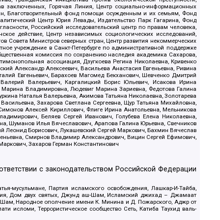
рав заключенных, Горячая Линия, Центр социально-информационных
дан, Благотворительный фонд помощи осужденным и их семьям, Фонд
 Аналитический Центр Юрия Левады, Издательство Парк Гагарина, Фонд
гласности, Российский исследовательский центр по правам человека,
ское действие, Центр независимых социологических исследований,
в Совета Министров северных стран, Центр развития некоммерческих
стное учреждение в Санкт-Петербурге по административной поддержке
Общественная комиссия по сохранению наследия академика Сахарова,
нтимонопольная ассоциация, Дзугкоева Регина Николаевна, Кривенко
кий Александр Алексеевич, Васильева Анастасия Евгеньевна, Ривина
италий Евгеньевич, Барахоев Магомед Бекханович, Шевченко Дмитрий
 Валерий Валерьевич, Каргалицкий Борис Юльевич, Исакова Ирина
ва Марина Владимировна, Людевиг Марина Зариевна, Федотова Галина
уркина Наталья Валерьевна, Акимова Татьяна Николаевна, Золотарева
 Васильевна, Захарова Светлана Сергеевна, Щур Татьяна Михайловна,
 Симонов Алексей Кириллович, Флиге Ирина Анатольевна, Мельникова
адимирович, Беляев Сергей Иванович, Голубева Елена Николаевна,
вна, Шуманов Илья Вячеславович, Арапова Галина Юрьевна, Свечников
ий Леонид Борисович, Лукашевский Сергей Маркович, Бахмин Вячеслав
геньевна, Смирнов Владимир Александрович, Вицин Сергей Ефимович,
 Маркович, Захаров Герман Константинович
оответствии с законодательством Российской Федерации
тья-мусульмане, Партия исламского освобождения, Лашкар-И-Тайба,
дия, Дом двух святых, Джунд аш-Шам, Исламский джихад – Джамаат
ш-Шам, Народное ополчение имени К. Минина и Д. Пожарского, Аджр от
и исломи, Террористическое сообщество Сеть, Катиба Таухид валь-