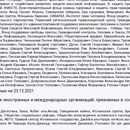
держки и содействия развитию средств массовой информации, В защиту п
ий, ВМЕСТЕ, Благотворительный фонд охраны здоровья и защиты прав граж
, центр Анна, Проект Апрель, Самарская губерния, Эра здоровья, Мемориал,
я группа, Женщины Евразии, СИБАЛЬТ, Институт прав человека, Фонд защиты 
льного партнерства, Пермский региональный правозащитный центр, Граждан
лининграде по административной поддержке реализации программ и проекто
 Прав Средств Массовой Информации, Институт развития прессы - Сибирь, Ча
, Фонд поддержки свободы прессы, Гражданский контроль, Человек и Закон, 
оды Информации, Экозащита!-Женсовет, Общественный вердикт, Евразийская а
 Вадимовна, Чанышева Лилия Айратовна, Сидорович Ольга Борисовна, Туровс
олаевич, Пивоваров Андрей Сергеевич, Дугин Сергей Георгиевич, Аверин В
вна, Шведов Григорий Сергеевич, Пономарев Лев Александрович, Созаев
евна, Щаров Сергей Алексадрович, Цирульников Борис Альбертович, Халидо
ович, Пислакова-Паркер Марина Петровна, Кочеткова Татьяна Владимировна, Ч
Борисовна, Гудков Лев Дмитриевич, Илларионова Юлия Юрьевна, Саранг Анна
Андрей Юрьевич, Мосин Алексей Геннадьевич, Гефтер Валентин Михайлович,
а Светлана Куприяновна, Исаев Сергей Владимирович, Максимов Сергей Вл
а Елена Юрьевна, Гендель Людмила Залмановна, Кокорина Екатерина Алексее
ровна, Подузов Сергей Васильевич, Протасова Ирина Вячеславовна, Литинск
ов Олег Петрович, Добровольская Анна Дмитриевна, Королева Александра Ев
яна Иосифовна, Орлов Олег Петрович, Полякова Мара Федоровна, Резник Генри
ные на
23.12.2021
ле иностранных и международных организаций, признанных в с
гестана, База, Асбат аль-Ансар, Священная война, Исламская группа, Бра
ана, Общество социальных реформ, Общество возрождения исламского насле
з, АБТО, Правый сектор, Исламское государство, Джабха аль-Нусра ли-Ахль а
та Ат-Тавхида Валь-Джихад, Чистопольский Джамаат, Рохнамо ба суи давлат