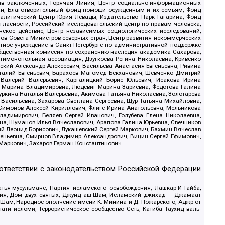
рав заключенных, Горячая Линия, Центр социально-информационных
дан, Благотворительный фонд помощи осужденным и их семьям, Фонд
 Аналитический Центр Юрия Левады, Издательство Парк Гагарина, Фонд
гласности, Российский исследовательский центр по правам человека,
ское действие, Центр независимых социологических исследований,
в Совета Министров северных стран, Центр развития некоммерческих
стное учреждение в Санкт-Петербурге по административной поддержке
Общественная комиссия по сохранению наследия академика Сахарова,
нтимонопольная ассоциация, Дзугкоева Регина Николаевна, Кривенко
кий Александр Алексеевич, Васильева Анастасия Евгеньевна, Ривина
италий Евгеньевич, Барахоев Магомед Бекханович, Шевченко Дмитрий
 Валерий Валерьевич, Каргалицкий Борис Юльевич, Исакова Ирина
ва Марина Владимировна, Людевиг Марина Зариевна, Федотова Галина
уркина Наталья Валерьевна, Акимова Татьяна Николаевна, Золотарева
 Васильевна, Захарова Светлана Сергеевна, Щур Татьяна Михайловна,
 Симонов Алексей Кириллович, Флиге Ирина Анатольевна, Мельникова
адимирович, Беляев Сергей Иванович, Голубева Елена Николаевна,
вна, Шуманов Илья Вячеславович, Арапова Галина Юрьевна, Свечников
ий Леонид Борисович, Лукашевский Сергей Маркович, Бахмин Вячеслав
геньевна, Смирнов Владимир Александрович, Вицин Сергей Ефимович,
 Маркович, Захаров Герман Константинович
оответствии с законодательством Российской Федерации
тья-мусульмане, Партия исламского освобождения, Лашкар-И-Тайба,
дия, Дом двух святых, Джунд аш-Шам, Исламский джихад – Джамаат
ш-Шам, Народное ополчение имени К. Минина и Д. Пожарского, Аджр от
и исломи, Террористическое сообщество Сеть, Катиба Таухид валь-