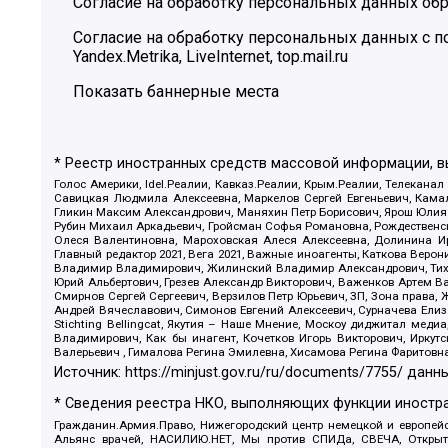
Согласие на обработку персональных данных обр
Согласие на обработку персональных данных с
Yandex.Metrika, LiveInternet, top.mail.ru
Показать баннерные места
* Реестр иностранных средств массовой информации, 
Голос Америки, Idel.Реалии, Кавказ.Реалии, Крым.Реалии, Телеканал
Савицкая Людмила Алексеевна, Маркелов Сергей Евгеньевич, Камал
Гликин Максим Александрович, Маняхин Петр Борисович, Ярош Юлия П
Рубин Михаил Аркадьевич, Гройсман Софья Романовна, Рождественски
Олеся Валентиновна, Мароховская Алеся Алексеевна, Долинина И
Главный редактор 2021, Вега 2021, Важные иноагенты, Каткова Вер
Владимир Владимирович, Жилинский Владимир Александрович, Тихон
Юрий Альбертович, Грезев Александр Викторович, Важенков Артем В
Смирнов Сергей Сергеевич, Верзилов Петр Юрьевич, ЗП, Зона прав
Андрей Вячеславович, Симонов Евгений Алексеевич, Сурначева Елиз
Stichting Bellingcat, Якутия – Наше Мнение, Москоу диджитал мед
Владимирович, Как бы инагент, Кочетков Игорь Викторович, Иркут
Валерьевич , Гималова Регина Эмилевна, Хисамова Регина Фаритовн
Источник:
https://minjust.gov.ru/ru/documents/7755/
данны
* Сведения реестра НКО, выполняющих функции иностра
Гражданин.Армия.Право, Нижегородский центр немецкой и европейск
Альянс врачей, НАСИЛИЮ.НЕТ, Мы против СПИДа, СВЕЧА, Открытый