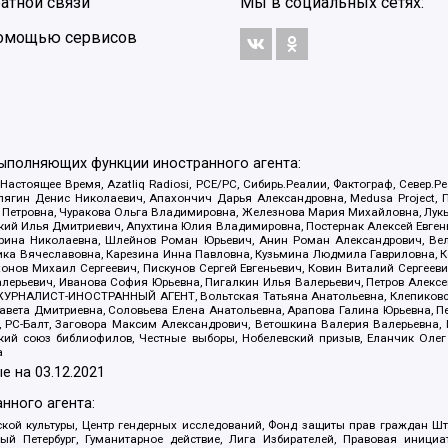
атной связи
Мы в социальных сетях:
 помощью сервисов
выполняющих функции иностранного агента:
 Настоящее Время, Azatliq Radiosi, PCE/PC, Сибирь.Реалии, Фактограф, Север
ягин Денис Николаевич, Апахончич Дарья Александровна, Medusa Project, П
етровна, Чуракова Ольга Владимировна, Железнова Мария Михайловна, Лукьян
й Илья Дмитриевич, Апухтина Юлия Владимировна, Постернак Алексей Евгеньев
рина Николаевна, Шлейнов Роман Юрьевич, Анин Роман Александрович, Вел
оника Вячеславовна, Карезина Инна Павловна, Кузьмина Людмила Гавриловна
ов Михаил Сергеевич, Пискунов Сергей Евгеньевич, Ковин Виталий Сергеевич
алерьевич, Иванова София Юрьевна, Пигалкин Илья Валерьевич, Петров Алексе
а, ЖУРНАЛИСТ-ИНОСТРАННЫЙ АГЕНТ, Вольтская Татьяна Анатольевна, Клепиков
авета Дмитриевна, Соловьева Елена Анатольевна, Арапова Галина Юрьевна, П
иа, РС-Балт, Заговора Максим Александрович, Ветошкина Валерия Валерьевна
ский союз библиофилов, Честные выборы, Нобелевский призыв, Еланчик Олег
а
е на
03.12.2021
нного агента:
ой культуры, Центр гендерных исследований, Фонд защиты прав граждан Шта
 Петербург, Гуманитарное действие, Лига Избирателей, Правовая инициат