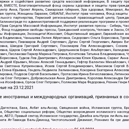
держки и содействия развитию средств массовой информации, В защиту п
ий, ВМЕСТЕ, Благотворительный фонд охраны здоровья и защиты прав граж
, центр Анна, Проект Апрель, Самарская губерния, Эра здоровья, Мемориал,
я группа, Женщины Евразии, СИБАЛЬТ, Институт прав человека, Фонд защиты 
льного партнерства, Пермский региональный правозащитный центр, Граждан
лининграде по административной поддержке реализации программ и проекто
 Прав Средств Массовой Информации, Институт развития прессы - Сибирь, Ча
, Фонд поддержки свободы прессы, Гражданский контроль, Человек и Закон, 
оды Информации, Экозащита!-Женсовет, Общественный вердикт, Евразийская а
 Вадимовна, Чанышева Лилия Айратовна, Сидорович Ольга Борисовна, Туровс
олаевич, Пивоваров Андрей Сергеевич, Дугин Сергей Георгиевич, Аверин В
вна, Шведов Григорий Сергеевич, Пономарев Лев Александрович, Созаев
евна, Щаров Сергей Алексадрович, Цирульников Борис Альбертович, Халидо
ович, Пислакова-Паркер Марина Петровна, Кочеткова Татьяна Владимировна, Ч
Борисовна, Гудков Лев Дмитриевич, Илларионова Юлия Юрьевна, Саранг Анна
Андрей Юрьевич, Мосин Алексей Геннадьевич, Гефтер Валентин Михайлович,
а Светлана Куприяновна, Исаев Сергей Владимирович, Максимов Сергей Вл
а Елена Юрьевна, Гендель Людмила Залмановна, Кокорина Екатерина Алексее
ровна, Подузов Сергей Васильевич, Протасова Ирина Вячеславовна, Литинск
ов Олег Петрович, Добровольская Анна Дмитриевна, Королева Александра Ев
яна Иосифовна, Орлов Олег Петрович, Полякова Мара Федоровна, Резник Генри
ные на
23.12.2021
ле иностранных и международных организаций, признанных в с
гестана, База, Асбат аль-Ансар, Священная война, Исламская группа, Бра
ана, Общество социальных реформ, Общество возрождения исламского насле
з, АБТО, Правый сектор, Исламское государство, Джабха аль-Нусра ли-Ахль а
та Ат-Тавхида Валь-Джихад, Чистопольский Джамаат, Рохнамо ба суи давлат