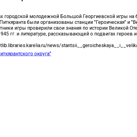
ах городской молодежной Большой Георгиевской игры на 
.Питкяранта были организованы станции "Героическая" и "В
стники игры проверили свои знания по истории Великой От
945 гг. и литературе, рассказывающей о подвигах героев 
lib.libraries.karelia.ru/news/stantsii__geroicheskaya__i__vel
ткярантского округа"