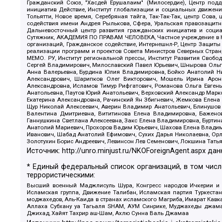
Гражданский Союз, "Хасдей Ерушалаим" (Милосердие), Центр под
инициатив Действие, Институт глобализации и социальных движен
Тольятти, Новое время, Серебряная тайга, Так-Так-Так, центр Сова
содействия имени Андрея Рылькова, Сфера, Уральская правозащитна
Дальневосточный центр развития гражданских инициатив и социа
Сутяжник, АКАДЕМИЯ ПО ПРАВАМ ЧЕЛОВЕКА, Частное учреждение в Ка
организаций, Гражданское содействие, Интернешнл-Р, Центр Защиты
реализации программ и проектов Совета Министров Северных Стран
МЕМО. РУ, Институт региональной прессы, Институт Развития Своб
Сергей Владимирович, Милославский Павел Юрьевич, Шнырова Ольга
Анна Валерьевна, Бурдина Юлия Владимировна, Бойко Анатолий Ник
Александрович, Шарипков Олег Викторович, Мошель Ирина Ароно
Александровна, Исламов Тимур Рифгатович, Романова Ольга Евгень
Анатольевна, Паутов Юрий Анатольевич, Верховский Александр Марк
Екатерина Александровна, Рачинский Ян Збигневич, Жемкова Елена 
Щур Николай Алексеевич, Аверин Владимир Анатольевич, Блинушов 
Валентина Дмитриевна, Вититинова Елена Владимировна, Баженов
Ганнушкина Светлана Алексеевна, Закс Елена Владимировна, Буртин
Анатолий Мариевич, Прохоров Вадим Юрьевич, Шахова Елена Владими
Иванович, Шабад Анатолий Ефимович, Сухих Дарья Николаевна, Орл
Золотухин Борис Андреевич, Левинсон Лев Семенович, Локшина Тать
Источник:
http://unro.minjust.ru/NKOForeignAgent.aspx
дан
* Единый федеральный список организаций, в том чис
террористическими:
Высший военный Маджлисуль Шура, Конгресс народов Ичкерии и Да
Исламская группа, Движение Талибан, Исламская партия Туркест
моджахедов, Аль-Каида в странах исламского Магриба, Имарат Кавка
Аллаха Субхану уа Тагьаля SHAM, АУМ Синрике, Муджахеды джамаа
Джихад, Хайят Тахрир аш-Шам, Ахлю Сунна Валь Джамаа