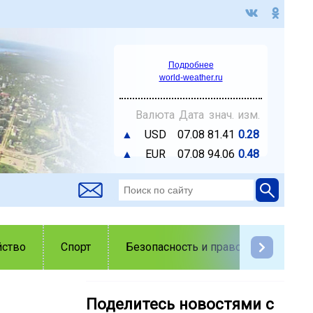
Подробнее
world-weather.ru
Валюта
Дата
знач.
изм.
▲
USD
07.08
81.41
0.28
▲
EUR
07.08
94.06
0.48
йство
Спорт
Безопасность и правопорядок
Поделитесь новостями с