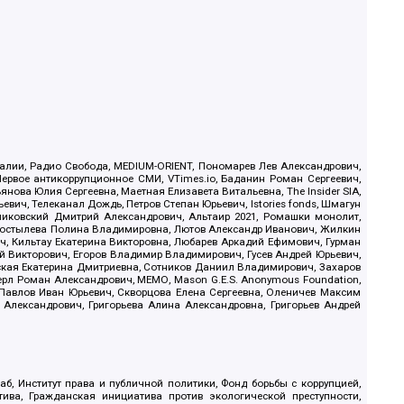
.Реалии, Радио Свобода, MEDIUM-ORIENT, Пономарев Лев Александрович,
ервое антикоррупционное СМИ, VTimes.io, Баданин Роман Сергеевич,
ова Юлия Сергеевна, Маетная Елизавета Витальевна, The Insider SIA,
ич, Телеканал Дождь, Петров Степан Юрьевич, Istories fonds, Шмагун
иковский Дмитрий Александрович, Альтаир 2021, Ромашки монолит,
, Костылева Полина Владимировна, Лютов Александр Иванович, Жилкин
, Кильтау Екатерина Викторовна, Любарев Аркадий Ефимович, Гурман
й Викторович, Егоров Владимир Владимирович, Гусев Андрей Юрьевич,
ская Екатерина Дмитриевна, Сотников Даниил Владимирович, Захаров
ерл Роман Александрович, МЕМО, Mason G.E.S. Anonymous Foundation,
, Павлов Иван Юрьевич, Скворцова Елена Сергеевна, Оленичев Максим
 Александрович, Григорьева Алина Александровна, Григорьев Андрей
б, Институт права и публичной политики, Фонд борьбы с коррупцией,
ива, Гражданская инициатива против экологической преступности,