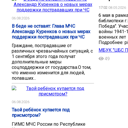
17:02
08.05.2026
6 мая в рамк
06.08.2026
библиотеки г
В беде не оставят: Глава МЧС
Победа". Уча
Александр Куренков о новых мерах
войны 1941-1
поддержки пострадавших при ЧС
военных лет
Подробнее: pit
Граждане, пострадавшие от
МБУК "ЦБС Пи
различных чрезвычайных ситуаций, с
1 сентября этого года получат
49
дополнительные меры
соцподдержки от государства.О том,
что именно изменится для людей,
попавших...
06.08.2026
Твой ребёнок купается под
присмотром?
ГИМС МЧС России по Республике