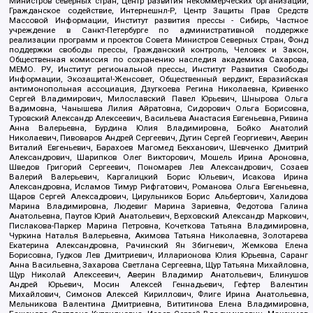
Министров северных стран, Центр развития некоммерческих организаций,
Гражданское содействие, Интернешнл-Р, Центр Защиты Прав Средств
Массовой Информации, Институт развития прессы - Сибирь, Частное
учреждение в Санкт-Петербурге по административной поддержке
реализации программ и проектов Совета Министров Северных Стран, Фонд
поддержки свободы прессы, Гражданский контроль, Человек и Закон,
Общественная комиссия по сохранению наследия академика Сахарова,
МЕМО. РУ, Институт региональной прессы, Институт Развития Свободы
Информации, Экозащита!-Женсовет, Общественный вердикт, Евразийская
антимонопольная ассоциация, Дзугкоева Регина Николаевна, Кривенко
Сергей Владимирович, Милославский Павел Юрьевич, Шнырова Ольга
Вадимовна, Чанышева Лилия Айратовна, Сидорович Ольга Борисовна,
Туровский Александр Алексеевич, Васильева Анастасия Евгеньевна, Ривина
Анна Валерьевна, Бурдина Юлия Владимировна, Бойко Анатолий
Николаевич, Пивоваров Андрей Сергеевич, Дугин Сергей Георгиевич, Аверин
Виталий Евгеньевич, Барахоев Магомед Бекханович, Шевченко Дмитрий
Александрович, Шарипков Олег Викторович, Мошель Ирина Ароновна,
Шведов Григорий Сергеевич, Пономарев Лев Александрович, Созаев
Валерий Валерьевич, Каргалицкий Борис Юльевич, Исакова Ирина
Александровна, Исламов Тимур Рифгатович, Романова Ольга Евгеньевна,
Щаров Сергей Алексадрович, Цирульников Борис Альбертович, Халидова
Марина Владимировна, Людевиг Марина Зариевна, Федотова Галина
Анатольевна, Паутов Юрий Анатольевич, Верховский Александр Маркович,
Пислакова-Паркер Марина Петровна, Кочеткова Татьяна Владимировна,
Чуркина Наталья Валерьевна, Акимова Татьяна Николаевна, Золотарева
Екатерина Александровна, Рачинский Ян Збигневич, Жемкова Елена
Борисовна, Гудков Лев Дмитриевич, Илларионова Юлия Юрьевна, Саранг
Анна Васильевна, Захарова Светлана Сергеевна, Щур Татьяна Михайловна,
Щур Николай Алексеевич, Аверин Владимир Анатольевич, Блинушов
Андрей Юрьевич, Мосин Алексей Геннадьевич, Гефтер Валентин
Михайлович, Симонов Алексей Кириллович, Флиге Ирина Анатольевна,
Мельникова Валентина Дмитриевна, Вититинова Елена Владимировна,