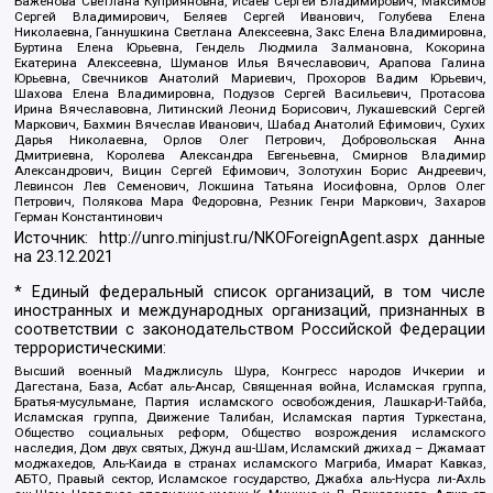
Баженова Светлана Куприяновна, Исаев Сергей Владимирович, Максимов
Сергей Владимирович, Беляев Сергей Иванович, Голубева Елена
Николаевна, Ганнушкина Светлана Алексеевна, Закс Елена Владимировна,
Буртина Елена Юрьевна, Гендель Людмила Залмановна, Кокорина
Екатерина Алексеевна, Шуманов Илья Вячеславович, Арапова Галина
Юрьевна, Свечников Анатолий Мариевич, Прохоров Вадим Юрьевич,
Шахова Елена Владимировна, Подузов Сергей Васильевич, Протасова
Ирина Вячеславовна, Литинский Леонид Борисович, Лукашевский Сергей
Маркович, Бахмин Вячеслав Иванович, Шабад Анатолий Ефимович, Сухих
Дарья Николаевна, Орлов Олег Петрович, Добровольская Анна
Дмитриевна, Королева Александра Евгеньевна, Смирнов Владимир
Александрович, Вицин Сергей Ефимович, Золотухин Борис Андреевич,
Левинсон Лев Семенович, Локшина Татьяна Иосифовна, Орлов Олег
Петрович, Полякова Мара Федоровна, Резник Генри Маркович, Захаров
Герман Константинович
Источник:
http://unro.minjust.ru/NKOForeignAgent.aspx
данные
на
23.12.2021
* Единый федеральный список организаций, в том числе
иностранных и международных организаций, признанных в
соответствии с законодательством Российской Федерации
террористическими:
Высший военный Маджлисуль Шура, Конгресс народов Ичкерии и
Дагестана, База, Асбат аль-Ансар, Священная война, Исламская группа,
Братья-мусульмане, Партия исламского освобождения, Лашкар-И-Тайба,
Исламская группа, Движение Талибан, Исламская партия Туркестана,
Общество социальных реформ, Общество возрождения исламского
наследия, Дом двух святых, Джунд аш-Шам, Исламский джихад – Джамаат
моджахедов, Аль-Каида в странах исламского Магриба, Имарат Кавказ,
АБТО, Правый сектор, Исламское государство, Джабха аль-Нусра ли-Ахль