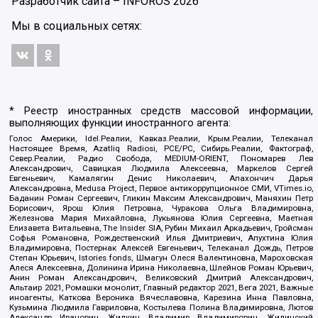
Разработчик сайта –
INFOROS
2026
Мы в социальных сетях:
* Реестр иностранных средств массовой информации,
выполняющих функции иностранного агента:
Голос Америки, Idel.Реалии, Кавказ.Реалии, Крым.Реалии, Телеканал
Настоящее Время, Azatliq Radiosi, PCE/PC, Сибирь.Реалии, Фактограф,
Север.Реалии, Радио Свобода, MEDIUM-ORIENT, Пономарев Лев
Александрович, Савицкая Людмила Алексеевна, Маркелов Сергей
Евгеньевич, Камалягин Денис Николаевич, Апахончич Дарья
Александровна, Medusa Project, Первое антикоррупционное СМИ, VTimes.io,
Баданин Роман Сергеевич, Гликин Максим Александрович, Маняхин Петр
Борисович, Ярош Юлия Петровна, Чуракова Ольга Владимировна,
Железнова Мария Михайловна, Лукьянова Юлия Сергеевна, Маетная
Елизавета Витальевна, The Insider SIA, Рубин Михаил Аркадьевич, Гройсман
Софья Романовна, Рождественский Илья Дмитриевич, Апухтина Юлия
Владимировна, Постернак Алексей Евгеньевич, Телеканал Дождь, Петров
Степан Юрьевич, Istories fonds, Шмагун Олеся Валентиновна, Мароховская
Алеся Алексеевна, Долинина Ирина Николаевна, Шлейнов Роман Юрьевич,
Анин Роман Александрович, Великовский Дмитрий Александрович,
Альтаир 2021, Ромашки монолит, Главный редактор 2021, Вега 2021, Важные
иноагенты, Каткова Вероника Вячеславовна, Карезина Инна Павловна,
Кузьмина Людмила Гавриловна, Костылева Полина Владимировна, Лютов
Александр Иванович, Жилкин Владимир Владимирович, Жилинский