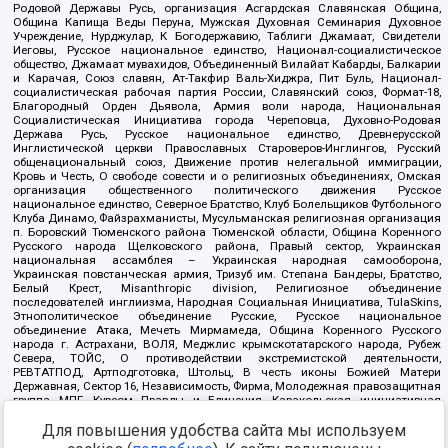
Родовой Державы Русь, организация Асгардская Славянская Община,
Община Капища Веды Перуна, Мужская Духовная Семинария Духовное
Учреждение, Нурджулар, К Богодержавию, Таблиги Джамаат, Свидетели
Иеговы, Русское национальное единство, Национал-социалистическое
общество, Джамаат мувахидов, Объединенный Вилайат Кабарды, Балкарии
и Карачая, Союз славян, Ат-Такфир Валь-Хиджра, Пит Буль, Национал-
социалистическая рабочая партия России, Славянский союз, Формат-18,
Благородный Орден Дьявола, Армия воли народа, Национальная
Социалистическая Инициатива города Череповца, Духовно-Родовая
Держава Русь, Русское национальное единство, Древнерусской
Инглистической церкви Православных Староверов-Инглингов, Русский
общенациональный союз, Движение против нелегальной иммиграции,
Кровь и Честь, О свободе совести и о религиозных объединениях, Омская
организация общественного политического движения Русское
национальное единство, Северное Братство, Клуб Болельщиков Футбольного
Клуба Динамо, Файзрахманисты, Мусульманская религиозная организация
п. Боровский Тюменского района Тюменской области, Община Коренного
Русского народа Щелковского района, Правый сектор, Украинская
национальная ассамблея – Украинская народная самооборона,
Украинская повстанческая армия, Тризуб им. Степана Бандеры, Братство,
Белый Крест, Misanthropic division, Религиозное объединение
последователей инглиизма, Народная Социальная Инициатива, TulaSkins,
Этнополитическое объединение Русские, Русское национальное
объединение Атака, Мечеть Мирмамеда, Община Коренного Русского
народа г. Астрахани, ВОЛЯ, Меджлис крымскотатарского народа, Рубеж
Севера, ТОЙС, О противодействии экстремистской деятельности,
РЕВТАТПОД, Артподготовка, Штольц, В честь иконы Божией Матери
Державная, Сектор 16, Независимость, Фирма, Молодежная правозащитная
группа МПГ, Курсом Правды и Единения, Каракольская инициативная
группа, Автоград Крю, Союз Славянских Сил Руси, Алля-Аят,
Благотворительный пансионат Ак Умут, Русская республика Русь,
Для повышения удобства сайта мы используем
Арестантское уголовное единство, Башкорт, Нация и свобода, W.H.С., Фалунь