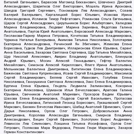
Виталий Евгеньевич, Барахоев Магомед Бекханович, Шевченко Дмитрий
Александрович, Шарипков Олег Викторович, Мошель Ирина Ароновна,
Шведов Григорий Сергеевич, Пономарев Лев Александрович, Созаев
Валерий Валерьевич, Каргалицкий Борис Юльевич, Исакова Ирина
Александровна, Исламов Тимур Рифгатович, Романова Ольга Евгеньевна,
Щаров Сергей Алексадрович, Цирульников Борис Альбертович, Халидова
Марина Владимировна, Людевиг Марина Зариевна, Федотова Галина
Анатольевна, Паутов Юрий Анатольевич, Верховский Александр Маркович,
Пислакова-Паркер Марина Петровна, Кочеткова Татьяна Владимировна,
Чуркина Наталья Валерьевна, Акимова Татьяна Николаевна, Золотарева
Екатерина Александровна, Рачинский Ян Збигневич, Жемкова Елена
Борисовна, Гудков Лев Дмитриевич, Илларионова Юлия Юрьевна, Саранг
Анна Васильевна, Захарова Светлана Сергеевна, Щур Татьяна Михайловна,
Щур Николай Алексеевич, Аверин Владимир Анатольевич, Блинушов
Андрей Юрьевич, Мосин Алексей Геннадьевич, Гефтер Валентин
Михайлович, Симонов Алексей Кириллович, Флиге Ирина Анатольевна,
Мельникова Валентина Дмитриевна, Вититинова Елена Владимировна,
Баженова Светлана Куприяновна, Исаев Сергей Владимирович, Максимов
Сергей Владимирович, Беляев Сергей Иванович, Голубева Елена
Николаевна, Ганнушкина Светлана Алексеевна, Закс Елена Владимировна,
Буртина Елена Юрьевна, Гендель Людмила Залмановна, Кокорина
Екатерина Алексеевна, Шуманов Илья Вячеславович, Арапова Галина
Юрьевна, Свечников Анатолий Мариевич, Прохоров Вадим Юрьевич,
Шахова Елена Владимировна, Подузов Сергей Васильевич, Протасова
Ирина Вячеславовна, Литинский Леонид Борисович, Лукашевский Сергей
Маркович, Бахмин Вячеслав Иванович, Шабад Анатолий Ефимович, Сухих
Дарья Николаевна, Орлов Олег Петрович, Добровольская Анна
Дмитриевна, Королева Александра Евгеньевна, Смирнов Владимир
Александрович, Вицин Сергей Ефимович, Золотухин Борис Андреевич,
Левинсон Лев Семенович, Локшина Татьяна Иосифовна, Орлов Олег
Петрович, Полякова Мара Федоровна, Резник Генри Маркович, Захаров
Герман Константинович