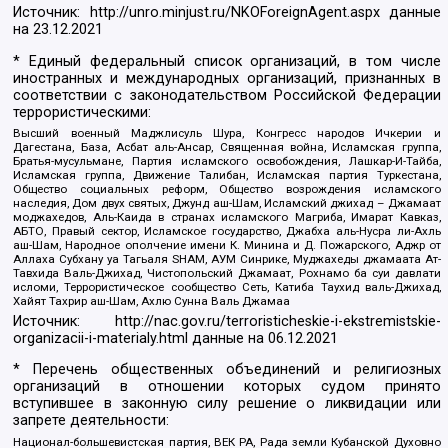
Источник:
http://unro.minjust.ru/NKOForeignAgent.aspx
данные
на
23.12.2021
* Единый федеральный список организаций, в том числе
иностранных и международных организаций, признанных в
соответствии с законодательством Российской Федерации
террористическими:
Высший военный Маджлисуль Шура, Конгресс народов Ичкерии и
Дагестана, База, Асбат аль-Ансар, Священная война, Исламская группа,
Братья-мусульмане, Партия исламского освобождения, Лашкар-И-Тайба,
Исламская группа, Движение Талибан, Исламская партия Туркестана,
Общество социальных реформ, Общество возрождения исламского
наследия, Дом двух святых, Джунд аш-Шам, Исламский джихад – Джамаат
моджахедов, Аль-Каида в странах исламского Магриба, Имарат Кавказ,
АБТО, Правый сектор, Исламское государство, Джабха аль-Нусра ли-Ахль
аш-Шам, Народное ополчение имени К. Минина и Д. Пожарского, Аджр от
Аллаха Субхану уа Тагьаля SHAM, АУМ Синрике, Муджахеды джамаата Ат-
Тавхида Валь-Джихад, Чистопольский Джамаат, Рохнамо ба суи давлати
исломи, Террористическое сообщество Сеть, Катиба Таухид валь-Джихад,
Хайят Тахрир аш-Шам, Ахлю Сунна Валь Джамаа
Источник:
http://nac.gov.ru/terroristicheskie-i-ekstremistskie-
organizacii-i-materialy.html
данные на
06.12.2021
* Перечень общественных объединений и религиозных
организаций в отношении которых судом принято
вступившее в законную силу решение о ликвидации или
запрете деятельности:
Национал-большевистская партия, ВЕК РА, Рада земли Кубанской Духовно