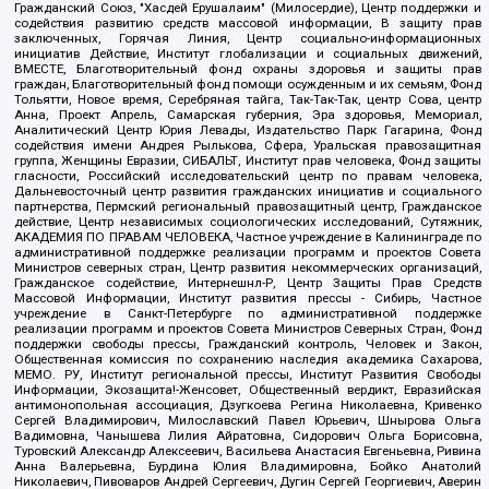
Гражданский Союз, "Хасдей Ерушалаим" (Милосердие), Центр поддержки и
содействия развитию средств массовой информации, В защиту прав
заключенных, Горячая Линия, Центр социально-информационных
инициатив Действие, Институт глобализации и социальных движений,
ВМЕСТЕ, Благотворительный фонд охраны здоровья и защиты прав
граждан, Благотворительный фонд помощи осужденным и их семьям, Фонд
Тольятти, Новое время, Серебряная тайга, Так-Так-Так, центр Сова, центр
Анна, Проект Апрель, Самарская губерния, Эра здоровья, Мемориал,
Аналитический Центр Юрия Левады, Издательство Парк Гагарина, Фонд
содействия имени Андрея Рылькова, Сфера, Уральская правозащитная
группа, Женщины Евразии, СИБАЛЬТ, Институт прав человека, Фонд защиты
гласности, Российский исследовательский центр по правам человека,
Дальневосточный центр развития гражданских инициатив и социального
партнерства, Пермский региональный правозащитный центр, Гражданское
действие, Центр независимых социологических исследований, Сутяжник,
АКАДЕМИЯ ПО ПРАВАМ ЧЕЛОВЕКА, Частное учреждение в Калининграде по
административной поддержке реализации программ и проектов Совета
Министров северных стран, Центр развития некоммерческих организаций,
Гражданское содействие, Интернешнл-Р, Центр Защиты Прав Средств
Массовой Информации, Институт развития прессы - Сибирь, Частное
учреждение в Санкт-Петербурге по административной поддержке
реализации программ и проектов Совета Министров Северных Стран, Фонд
поддержки свободы прессы, Гражданский контроль, Человек и Закон,
Общественная комиссия по сохранению наследия академика Сахарова,
МЕМО. РУ, Институт региональной прессы, Институт Развития Свободы
Информации, Экозащита!-Женсовет, Общественный вердикт, Евразийская
антимонопольная ассоциация, Дзугкоева Регина Николаевна, Кривенко
Сергей Владимирович, Милославский Павел Юрьевич, Шнырова Ольга
Вадимовна, Чанышева Лилия Айратовна, Сидорович Ольга Борисовна,
Туровский Александр Алексеевич, Васильева Анастасия Евгеньевна, Ривина
Анна Валерьевна, Бурдина Юлия Владимировна, Бойко Анатолий
Николаевич, Пивоваров Андрей Сергеевич, Дугин Сергей Георгиевич, Аверин