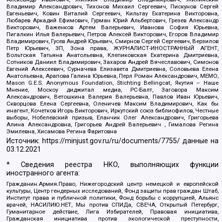
Владимир Александрович, Тихонов Михаил Сергеевич, Пискунов Сергей
Евгеньевич, Ковин Виталий Сергеевич, Кильтау Екатерина Викторовна,
Любарев Аркадий Ефимович, Гурман Юрий Альбертович, Грезев Александр
Викторович, Важенков Артем Валерьевич, Иванова София Юрьевна,
Пигалкин Илья Валерьевич, Петров Алексей Викторович, Егоров Владимир
Владимирович, Гусев Андрей Юрьевич, Смирнов Сергей Сергеевич, Верзилов
Петр Юрьевич, ЗП, Зона права, ЖУРНАЛИСТ-ИНОСТРАННЫЙ АГЕНТ,
Вольтская Татьяна Анатольевна, Клепиковская Екатерина Дмитриевна,
Сотников Даниил Владимирович, Захаров Андрей Вячеславович, Симонов
Евгений Алексеевич, Сурначева Елизавета Дмитриевна, Соловьева Елена
Анатольевна, Арапова Галина Юрьевна, Перл Роман Александрович, МЕМО,
Mason G.E.S. Anonymous Foundation, Stichting Bellingcat, Якутия – Наше
Мнение, Москоу диджитал медиа, РС-Балт, Заговора Максим
Александрович, Ветошкина Валерия Валерьевна, Павлов Иван Юрьевич,
Скворцова Елена Сергеевна, Оленичев Максим Владимирович, Как бы
инагент, Кочетков Игорь Викторович, Иркутский союз библиофилов, Честные
выборы, Нобелевский призыв, Еланчик Олег Александрович, Григорьева
Алина Александровна, Григорьев Андрей Валерьевич , Гималова Регина
Эмилевна, Хисамова Регина Фаритовна
Источник:
https://minjust.gov.ru/ru/documents/7755/
данные на
03.12.2021
* Сведения реестра НКО, выполняющих функции
иностранного агента:
Гражданин.Армия.Право, Нижегородский центр немецкой и европейской
культуры, Центр гендерных исследований, Фонд защиты прав граждан Штаб,
Институт права и публичной политики, Фонд борьбы с коррупцией, Альянс
врачей, НАСИЛИЮ.НЕТ, Мы против СПИДа, СВЕЧА, Открытый Петербург,
Гуманитарное действие, Лига Избирателей, Правовая инициатива,
Гражданская инициатива против экологической преступности,