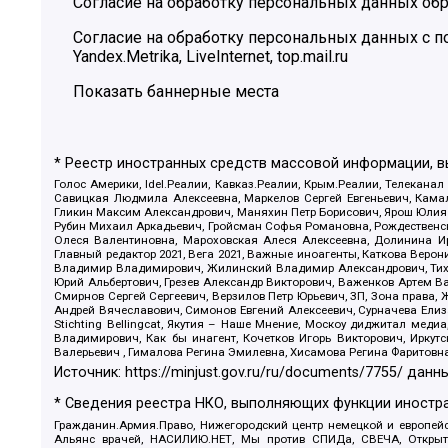
Согласие на обработку персональных данных обр
Согласие на обработку персональных данных с
Yandex.Metrika, LiveInternet, top.mail.ru
Показать баннерные места
* Реестр иностранных средств массовой информации, 
Голос Америки, Idel.Реалии, Кавказ.Реалии, Крым.Реалии, Телеканал
Савицкая Людмила Алексеевна, Маркелов Сергей Евгеньевич, Камал
Гликин Максим Александрович, Маняхин Петр Борисович, Ярош Юлия П
Рубин Михаил Аркадьевич, Гройсман Софья Романовна, Рождественски
Олеся Валентиновна, Мароховская Алеся Алексеевна, Долинина И
Главный редактор 2021, Вега 2021, Важные иноагенты, Каткова Вер
Владимир Владимирович, Жилинский Владимир Александрович, Тихон
Юрий Альбертович, Грезев Александр Викторович, Важенков Артем В
Смирнов Сергей Сергеевич, Верзилов Петр Юрьевич, ЗП, Зона прав
Андрей Вячеславович, Симонов Евгений Алексеевич, Сурначева Елиз
Stichting Bellingcat, Якутия – Наше Мнение, Москоу диджитал мед
Владимирович, Как бы инагент, Кочетков Игорь Викторович, Иркут
Валерьевич , Гималова Регина Эмилевна, Хисамова Регина Фаритовн
Источник:
https://minjust.gov.ru/ru/documents/7755/
данны
* Сведения реестра НКО, выполняющих функции иностра
Гражданин.Армия.Право, Нижегородский центр немецкой и европейск
Альянс врачей, НАСИЛИЮ.НЕТ, Мы против СПИДа, СВЕЧА, Открытый