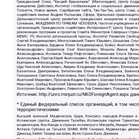
Гражданский Союз, "Хасдей Ерушалаим" (Милосердие), Центр под
инициатив Действие, Институт глобализации и социальных движен
Тольятти, Новое время, Серебряная тайга, Так-Так-Так, центр Сова
содействия имени Андрея Рылькова, Сфера, Уральская правозащитна
Дальневосточный центр развития гражданских инициатив и социа
Сутяжник, АКАДЕМИЯ ПО ПРАВАМ ЧЕЛОВЕКА, Частное учреждение в Ка
организаций, Гражданское содействие, Интернешнл-Р, Центр Защиты
реализации программ и проектов Совета Министров Северных Стран
МЕМО. РУ, Институт региональной прессы, Институт Развития Своб
Сергей Владимирович, Милославский Павел Юрьевич, Шнырова Ольга
Анна Валерьевна, Бурдина Юлия Владимировна, Бойко Анатолий Ник
Александрович, Шарипков Олег Викторович, Мошель Ирина Ароно
Александровна, Исламов Тимур Рифгатович, Романова Ольга Евгень
Анатольевна, Паутов Юрий Анатольевич, Верховский Александр Марк
Екатерина Александровна, Рачинский Ян Збигневич, Жемкова Елена 
Щур Николай Алексеевич, Аверин Владимир Анатольевич, Блинушов 
Валентина Дмитриевна, Вититинова Елена Владимировна, Баженов
Ганнушкина Светлана Алексеевна, Закс Елена Владимировна, Буртин
Анатолий Мариевич, Прохоров Вадим Юрьевич, Шахова Елена Владими
Иванович, Шабад Анатолий Ефимович, Сухих Дарья Николаевна, Орл
Золотухин Борис Андреевич, Левинсон Лев Семенович, Локшина Тать
Источник:
http://unro.minjust.ru/NKOForeignAgent.aspx
дан
* Единый федеральный список организаций, в том чис
террористическими:
Высший военный Маджлисуль Шура, Конгресс народов Ичкерии и Да
Исламская группа, Движение Талибан, Исламская партия Туркест
моджахедов, Аль-Каида в странах исламского Магриба, Имарат Кавка
Аллаха Субхану уа Тагьаля SHAM, АУМ Синрике, Муджахеды джамаа
Джихад, Хайят Тахрир аш-Шам, Ахлю Сунна Валь Джамаа