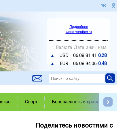
Подробнее
world-weather.ru
Валюта
Дата
знач.
изм.
▲
USD
06.08
81.41
0.28
▲
EUR
06.08
94.06
0.48
йство
Спорт
Безопасность и правопорядок
Поделитесь новостями с