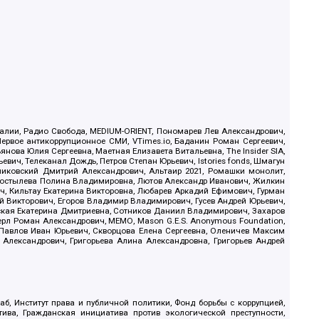
.Реалии, Радио Свобода, MEDIUM-ORIENT, Пономарев Лев Александрович,
ервое антикоррупционное СМИ, VTimes.io, Баданин Роман Сергеевич,
ова Юлия Сергеевна, Маетная Елизавета Витальевна, The Insider SIA,
ич, Телеканал Дождь, Петров Степан Юрьевич, Istories fonds, Шмагун
иковский Дмитрий Александрович, Альтаир 2021, Ромашки монолит,
, Костылева Полина Владимировна, Лютов Александр Иванович, Жилкин
, Кильтау Екатерина Викторовна, Любарев Аркадий Ефимович, Гурман
й Викторович, Егоров Владимир Владимирович, Гусев Андрей Юрьевич,
ская Екатерина Дмитриевна, Сотников Даниил Владимирович, Захаров
ерл Роман Александрович, МЕМО, Mason G.E.S. Anonymous Foundation,
, Павлов Иван Юрьевич, Скворцова Елена Сергеевна, Оленичев Максим
 Александрович, Григорьева Алина Александровна, Григорьев Андрей
б, Институт права и публичной политики, Фонд борьбы с коррупцией,
ива, Гражданская инициатива против экологической преступности,