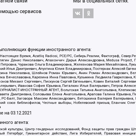
атной связи
Мы в социальных сетях:
 помощью сервисов
выполняющих функции иностранного агента:
 Настоящее Время, Azatliq Radiosi, PCE/PC, Сибирь.Реалии, Фактограф, Север
ягин Денис Николаевич, Апахончич Дарья Александровна, Medusa Project, П
етровна, Чуракова Ольга Владимировна, Железнова Мария Михайловна, Лукьян
й Илья Дмитриевич, Апухтина Юлия Владимировна, Постернак Алексей Евгеньев
рина Николаевна, Шлейнов Роман Юрьевич, Анин Роман Александрович, Вел
оника Вячеславовна, Карезина Инна Павловна, Кузьмина Людмила Гавриловна
ов Михаил Сергеевич, Пискунов Сергей Евгеньевич, Ковин Виталий Сергеевич
алерьевич, Иванова София Юрьевна, Пигалкин Илья Валерьевич, Петров Алексе
а, ЖУРНАЛИСТ-ИНОСТРАННЫЙ АГЕНТ, Вольтская Татьяна Анатольевна, Клепиков
авета Дмитриевна, Соловьева Елена Анатольевна, Арапова Галина Юрьевна, П
иа, РС-Балт, Заговора Максим Александрович, Ветошкина Валерия Валерьевна
ский союз библиофилов, Честные выборы, Нобелевский призыв, Еланчик Олег
а
е на
03.12.2021
нного агента:
ой культуры, Центр гендерных исследований, Фонд защиты прав граждан Шта
 Петербург, Гуманитарное действие, Лига Избирателей, Правовая инициат