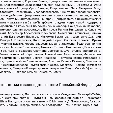
рав заключенных, Горячая Линия, Центр социально-информационных
дан, Благотворительный фонд помощи осужденным и их семьям, Фонд
 Аналитический Центр Юрия Левады, Издательство Парк Гагарина, Фонд
гласности, Российский исследовательский центр по правам человека,
ское действие, Центр независимых социологических исследований,
в Совета Министров северных стран, Центр развития некоммерческих
стное учреждение в Санкт-Петербурге по административной поддержке
Общественная комиссия по сохранению наследия академика Сахарова,
нтимонопольная ассоциация, Дзугкоева Регина Николаевна, Кривенко
кий Александр Алексеевич, Васильева Анастасия Евгеньевна, Ривина
италий Евгеньевич, Барахоев Магомед Бекханович, Шевченко Дмитрий
 Валерий Валерьевич, Каргалицкий Борис Юльевич, Исакова Ирина
ва Марина Владимировна, Людевиг Марина Зариевна, Федотова Галина
уркина Наталья Валерьевна, Акимова Татьяна Николаевна, Золотарева
 Васильевна, Захарова Светлана Сергеевна, Щур Татьяна Михайловна,
 Симонов Алексей Кириллович, Флиге Ирина Анатольевна, Мельникова
адимирович, Беляев Сергей Иванович, Голубева Елена Николаевна,
вна, Шуманов Илья Вячеславович, Арапова Галина Юрьевна, Свечников
ий Леонид Борисович, Лукашевский Сергей Маркович, Бахмин Вячеслав
геньевна, Смирнов Владимир Александрович, Вицин Сергей Ефимович,
 Маркович, Захаров Герман Константинович
оответствии с законодательством Российской Федерации
тья-мусульмане, Партия исламского освобождения, Лашкар-И-Тайба,
дия, Дом двух святых, Джунд аш-Шам, Исламский джихад – Джамаат
ш-Шам, Народное ополчение имени К. Минина и Д. Пожарского, Аджр от
и исломи, Террористическое сообщество Сеть, Катиба Таухид валь-