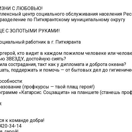
ИЗНИ С ЛЮБОВЬЮ!
плексный центр социального обслуживания населения Рес
разделение по Питкярантскому муниципальному округу
Е С ЗОЛОТЫМИ РУКАМИ!
циальный работник в г. Питкяранта
ергерой, кто видит в каждом пожилом человеке или челове
ью ЗВЕЗДУ, достойную сиять?
ила сострадания, такт как у дипломата и доброта океана?
ать, поддержать и помочь — от бытовых дел до гигиениче
особности:
разование (профкурсы — твой плащ героя!)
рограмме «Катарсис. Соцзащита» на планшете (станешь про
:
я к команде добра!
-420-34-14
, герой!