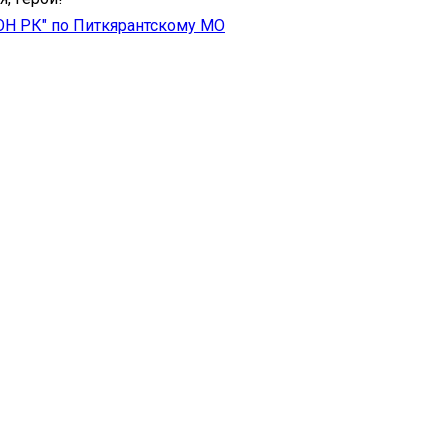
ОН РК" по Питкярантскому МО