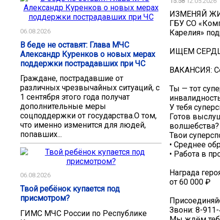
15:58
12.05.2026
ИЗМЕНЯЙ Ж
ГБУ СО «Ком
06.08.2026
Карелия» под
В беде не оставят: Глава МЧС
ИЩЕМ СЕРДЦ
Александр Куренков о новых мерах
поддержки пострадавших при ЧС
ВАКАНСИЯ: Со
Граждане, пострадавшие от
различных чрезвычайных ситуаций, с
Ты — тот суп
1 сентября этого года получат
инвалидност
дополнительные меры
У тебя суперс
соцподдержки от государства.О том,
Готов выслуш
что именно изменится для людей,
волшебства?
попавших...
Твои суперсп
• Среднее об
• Работа в п
Награда героя
06.08.2026
от 60 000 ₽
Твой ребёнок купается под
присмотром?
Присоединяйс
Звони: 8-911
ГИМС МЧС России по Республике
Мы ждём тебя