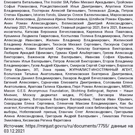
Елизавета Витальевна, The Insider SIA, Рубин Михаил Аркадьевич, Гройсман
Софья Романовна, Рождественский Илья Дмитриевич, Апухтина Юлия
Владимировна, Постернак Алексей Евгеньевич, Телеканал Дождь, Петров
Степан Юрьевич, Istories fonds, Шмагун Олеся Валентиновна, Мароховская
Алеся Алексеевна, Долинина Ирина Николаевна, Шлейнов Роман Юрьевич,
Анин Роман Александрович, Великовский Дмитрий Александрович,
Альтаир 2021, Ромашки монолит, Главный редактор 2021, Вега 2021, Важные
иноагенты, Каткова Вероника Вячеславовна, Карезина Инна Павловна,
Кузьмина Людмила Гавриловна, Костылева Полина Владимировна, Лютов
Александр Иванович, Жилкин Владимир Владимирович, Жилинский
Владимир Александрович, Тихонов Михаил Сергеевич, Пискунов Сергей
Евгеньевич, Ковин Виталий Сергеевич, Кильтау Екатерина Викторовна,
Любарев Аркадий Ефимович, Гурман Юрий Альбертович, Грезев Александр
Викторович, Важенков Артем Валерьевич, Иванова София Юрьевна,
Пигалкин Илья Валерьевич, Петров Алексей Викторович, Егоров Владимир
Владимирович, Гусев Андрей Юрьевич, Смирнов Сергей Сергеевич, Верзилов
Петр Юрьевич, ЗП, Зона права, ЖУРНАЛИСТ-ИНОСТРАННЫЙ АГЕНТ,
Вольтская Татьяна Анатольевна, Клепиковская Екатерина Дмитриевна,
Сотников Даниил Владимирович, Захаров Андрей Вячеславович, Симонов
Евгений Алексеевич, Сурначева Елизавета Дмитриевна, Соловьева Елена
Анатольевна, Арапова Галина Юрьевна, Перл Роман Александрович, МЕМО,
Mason G.E.S. Anonymous Foundation, Stichting Bellingcat, Якутия – Наше
Мнение, Москоу диджитал медиа, РС-Балт, Заговора Максим
Александрович, Ветошкина Валерия Валерьевна, Павлов Иван Юрьевич,
Скворцова Елена Сергеевна, Оленичев Максим Владимирович, Как бы
инагент, Кочетков Игорь Викторович, Иркутский союз библиофилов, Честные
выборы, Нобелевский призыв, Еланчик Олег Александрович, Григорьева
Алина Александровна, Григорьев Андрей Валерьевич , Гималова Регина
Эмилевна, Хисамова Регина Фаритовна
Источник:
https://minjust.gov.ru/ru/documents/7755/
данные на
03.12.2021