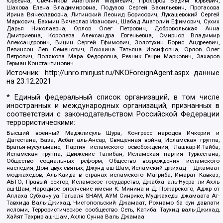
Юрьевна, Свечников Анатолий Мариевич, Прохоров Вадим Юрьевич,
Шахова Елена Владимировна, Подузов Сергей Васильевич, Протасова
Ирина Вячеславовна, Литинский Леонид Борисович, Лукашевский Сергей
Маркович, Бахмин Вячеслав Иванович, Шабад Анатолий Ефимович, Сухих
Дарья Николаевна, Орлов Олег Петрович, Добровольская Анна
Дмитриевна, Королева Александра Евгеньевна, Смирнов Владимир
Александрович, Вицин Сергей Ефимович, Золотухин Борис Андреевич,
Левинсон Лев Семенович, Локшина Татьяна Иосифовна, Орлов Олег
Петрович, Полякова Мара Федоровна, Резник Генри Маркович, Захаров
Герман Константинович
Источник:
http://unro.minjust.ru/NKOForeignAgent.aspx
данные
на
23.12.2021
* Единый федеральный список организаций, в том числе
иностранных и международных организаций, признанных в
соответствии с законодательством Российской Федерации
террористическими:
Высший военный Маджлисуль Шура, Конгресс народов Ичкерии и
Дагестана, База, Асбат аль-Ансар, Священная война, Исламская группа,
Братья-мусульмане, Партия исламского освобождения, Лашкар-И-Тайба,
Исламская группа, Движение Талибан, Исламская партия Туркестана,
Общество социальных реформ, Общество возрождения исламского
наследия, Дом двух святых, Джунд аш-Шам, Исламский джихад – Джамаат
моджахедов, Аль-Каида в странах исламского Магриба, Имарат Кавказ,
АБТО, Правый сектор, Исламское государство, Джабха аль-Нусра ли-Ахль
аш-Шам, Народное ополчение имени К. Минина и Д. Пожарского, Аджр от
Аллаха Субхану уа Тагьаля SHAM, АУМ Синрике, Муджахеды джамаата Ат-
Тавхида Валь-Джихад, Чистопольский Джамаат, Рохнамо ба суи давлати
исломи, Террористическое сообщество Сеть, Катиба Таухид валь-Джихад,
Хайят Тахрир аш-Шам, Ахлю Сунна Валь Джамаа