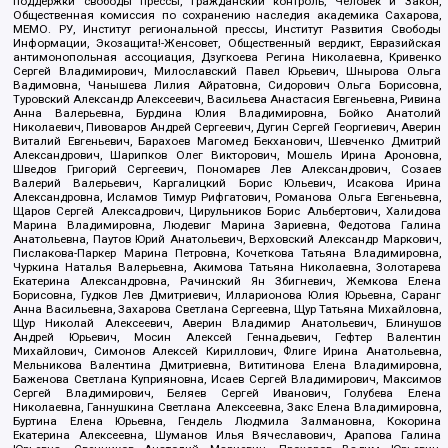
поддержки свободы прессы, Гражданский контроль, Человек и Закон,
Общественная комиссия по сохранению наследия академика Сахарова,
МЕМО. РУ, Институт региональной прессы, Институт Развития Свободы
Информации, Экозащита!-Женсовет, Общественный вердикт, Евразийская
антимонопольная ассоциация, Дзугкоева Регина Николаевна, Кривенко
Сергей Владимирович, Милославский Павел Юрьевич, Шнырова Ольга
Вадимовна, Чанышева Лилия Айратовна, Сидорович Ольга Борисовна,
Туровский Александр Алексеевич, Васильева Анастасия Евгеньевна, Ривина
Анна Валерьевна, Бурдина Юлия Владимировна, Бойко Анатолий
Николаевич, Пивоваров Андрей Сергеевич, Дугин Сергей Георгиевич, Аверин
Виталий Евгеньевич, Барахоев Магомед Бекханович, Шевченко Дмитрий
Александрович, Шарипков Олег Викторович, Мошель Ирина Ароновна,
Шведов Григорий Сергеевич, Пономарев Лев Александрович, Созаев
Валерий Валерьевич, Каргалицкий Борис Юльевич, Исакова Ирина
Александровна, Исламов Тимур Рифгатович, Романова Ольга Евгеньевна,
Щаров Сергей Алексадрович, Цирульников Борис Альбертович, Халидова
Марина Владимировна, Людевиг Марина Зариевна, Федотова Галина
Анатольевна, Паутов Юрий Анатольевич, Верховский Александр Маркович,
Пислакова-Паркер Марина Петровна, Кочеткова Татьяна Владимировна,
Чуркина Наталья Валерьевна, Акимова Татьяна Николаевна, Золотарева
Екатерина Александровна, Рачинский Ян Збигневич, Жемкова Елена
Борисовна, Гудков Лев Дмитриевич, Илларионова Юлия Юрьевна, Саранг
Анна Васильевна, Захарова Светлана Сергеевна, Щур Татьяна Михайловна,
Щур Николай Алексеевич, Аверин Владимир Анатольевич, Блинушов
Андрей Юрьевич, Мосин Алексей Геннадьевич, Гефтер Валентин
Михайлович, Симонов Алексей Кириллович, Флиге Ирина Анатольевна,
Мельникова Валентина Дмитриевна, Вититинова Елена Владимировна,
Баженова Светлана Куприяновна, Исаев Сергей Владимирович, Максимов
Сергей Владимирович, Беляев Сергей Иванович, Голубева Елена
Николаевна, Ганнушкина Светлана Алексеевна, Закс Елена Владимировна,
Буртина Елена Юрьевна, Гендель Людмила Залмановна, Кокорина
Екатерина Алексеевна, Шуманов Илья Вячеславович, Арапова Галина