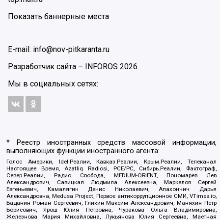
Показать баннерные места
E-mail: info@nov-pitkaranta.ru
Разработчик сайта –
INFOROS
2026
Мы в социальных сетях:
* Реестр иностранных средств массовой информации,
выполняющих функции иностранного агента:
Голос Америки, Idel.Реалии, Кавказ.Реалии, Крым.Реалии, Телеканал
Настоящее Время, Azatliq Radiosi, PCE/PC, Сибирь.Реалии, Фактограф,
Север.Реалии, Радио Свобода, MEDIUM-ORIENT, Пономарев Лев
Александрович, Савицкая Людмила Алексеевна, Маркелов Сергей
Евгеньевич, Камалягин Денис Николаевич, Апахончич Дарья
Александровна, Medusa Project, Первое антикоррупционное СМИ, VTimes.io,
Баданин Роман Сергеевич, Гликин Максим Александрович, Маняхин Петр
Борисович, Ярош Юлия Петровна, Чуракова Ольга Владимировна,
Железнова Мария Михайловна, Лукьянова Юлия Сергеевна, Маетная