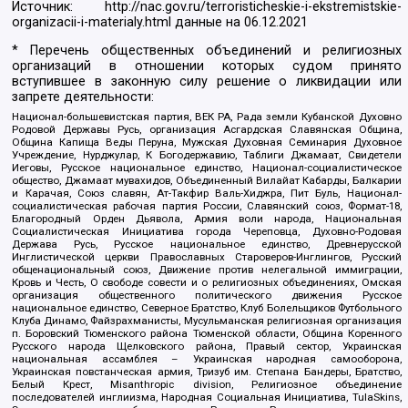
Источник:
http://nac.gov.ru/terroristicheskie-i-ekstremistskie-
organizacii-i-materialy.html
данные на
06.12.2021
* Перечень общественных объединений и религиозных
организаций в отношении которых судом принято
вступившее в законную силу решение о ликвидации или
запрете деятельности:
Национал-большевистская партия, ВЕК РА, Рада земли Кубанской Духовно
Родовой Державы Русь, организация Асгардская Славянская Община,
Община Капища Веды Перуна, Мужская Духовная Семинария Духовное
Учреждение, Нурджулар, К Богодержавию, Таблиги Джамаат, Свидетели
Иеговы, Русское национальное единство, Национал-социалистическое
общество, Джамаат мувахидов, Объединенный Вилайат Кабарды, Балкарии
и Карачая, Союз славян, Ат-Такфир Валь-Хиджра, Пит Буль, Национал-
социалистическая рабочая партия России, Славянский союз, Формат-18,
Благородный Орден Дьявола, Армия воли народа, Национальная
Социалистическая Инициатива города Череповца, Духовно-Родовая
Держава Русь, Русское национальное единство, Древнерусской
Инглистической церкви Православных Староверов-Инглингов, Русский
общенациональный союз, Движение против нелегальной иммиграции,
Кровь и Честь, О свободе совести и о религиозных объединениях, Омская
организация общественного политического движения Русское
национальное единство, Северное Братство, Клуб Болельщиков Футбольного
Клуба Динамо, Файзрахманисты, Мусульманская религиозная организация
п. Боровский Тюменского района Тюменской области, Община Коренного
Русского народа Щелковского района, Правый сектор, Украинская
национальная ассамблея – Украинская народная самооборона,
Украинская повстанческая армия, Тризуб им. Степана Бандеры, Братство,
Белый Крест, Misanthropic division, Религиозное объединение
последователей инглиизма, Народная Социальная Инициатива, TulaSkins,