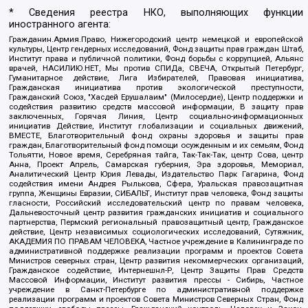
* Сведения реестра НКО, выполняющих функции
иностранного агента:
Гражданин.Армия.Право, Нижегородский центр немецкой и европейской
культуры, Центр гендерных исследований, Фонд защиты прав граждан Штаб,
Институт права и публичной политики, Фонд борьбы с коррупцией, Альянс
врачей, НАСИЛИЮ.НЕТ, Мы против СПИДа, СВЕЧА, Открытый Петербург,
Гуманитарное действие, Лига Избирателей, Правовая инициатива,
Гражданская инициатива против экологической преступности,
Гражданский Союз, "Хасдей Ерушалаим" (Милосердие), Центр поддержки и
содействия развитию средств массовой информации, В защиту прав
заключенных, Горячая Линия, Центр социально-информационных
инициатив Действие, Институт глобализации и социальных движений,
ВМЕСТЕ, Благотворительный фонд охраны здоровья и защиты прав
граждан, Благотворительный фонд помощи осужденным и их семьям, Фонд
Тольятти, Новое время, Серебряная тайга, Так-Так-Так, центр Сова, центр
Анна, Проект Апрель, Самарская губерния, Эра здоровья, Мемориал,
Аналитический Центр Юрия Левады, Издательство Парк Гагарина, Фонд
содействия имени Андрея Рылькова, Сфера, Уральская правозащитная
группа, Женщины Евразии, СИБАЛЬТ, Институт прав человека, Фонд защиты
гласности, Российский исследовательский центр по правам человека,
Дальневосточный центр развития гражданских инициатив и социального
партнерства, Пермский региональный правозащитный центр, Гражданское
действие, Центр независимых социологических исследований, Сутяжник,
АКАДЕМИЯ ПО ПРАВАМ ЧЕЛОВЕКА, Частное учреждение в Калининграде по
административной поддержке реализации программ и проектов Совета
Министров северных стран, Центр развития некоммерческих организаций,
Гражданское содействие, Интернешнл-Р, Центр Защиты Прав Средств
Массовой Информации, Институт развития прессы - Сибирь, Частное
учреждение в Санкт-Петербурге по административной поддержке
реализации программ и проектов Совета Министров Северных Стран, Фонд