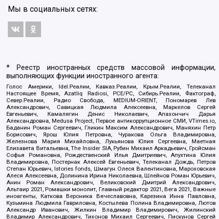
Мы в социальных сетях:
* Реестр иностранных средств массовой информации,
выполняющих функции иностранного агента:
Голос Америки, Idel.Реалии, Кавказ.Реалии, Крым.Реалии, Телеканал
Настоящее Время, Azatliq Radiosi, PCE/PC, Сибирь.Реалии, Фактограф,
Север.Реалии, Радио Свобода, MEDIUM-ORIENT, Пономарев Лев
Александрович, Савицкая Людмила Алексеевна, Маркелов Сергей
Евгеньевич, Камалягин Денис Николаевич, Апахончич Дарья
Александровна, Medusa Project, Первое антикоррупционное СМИ, VTimes.io,
Баданин Роман Сергеевич, Гликин Максим Александрович, Маняхин Петр
Борисович, Ярош Юлия Петровна, Чуракова Ольга Владимировна,
Железнова Мария Михайловна, Лукьянова Юлия Сергеевна, Маетная
Елизавета Витальевна, The Insider SIA, Рубин Михаил Аркадьевич, Гройсман
Софья Романовна, Рождественский Илья Дмитриевич, Апухтина Юлия
Владимировна, Постернак Алексей Евгеньевич, Телеканал Дождь, Петров
Степан Юрьевич, Istories fonds, Шмагун Олеся Валентиновна, Мароховская
Алеся Алексеевна, Долинина Ирина Николаевна, Шлейнов Роман Юрьевич,
Анин Роман Александрович, Великовский Дмитрий Александрович,
Альтаир 2021, Ромашки монолит, Главный редактор 2021, Вега 2021, Важные
иноагенты, Каткова Вероника Вячеславовна, Карезина Инна Павловна,
Кузьмина Людмила Гавриловна, Костылева Полина Владимировна, Лютов
Александр Иванович, Жилкин Владимир Владимирович, Жилинский
Владимир Александрович, Тихонов Михаил Сергеевич, Пискунов Сергей