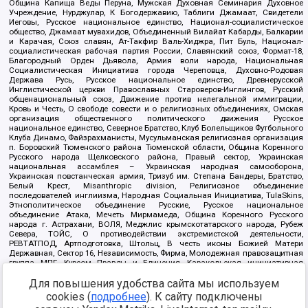
Община Капища Веды Перуна, Мужская Духовная Семинария Духовное
Учреждение, Нурджулар, К Богодержавию, Таблиги Джамаат, Свидетели
Иеговы, Русское национальное единство, Национал-социалистическое
общество, Джамаат мувахидов, Объединенный Вилайат Кабарды, Балкарии
и Карачая, Союз славян, Ат-Такфир Валь-Хиджра, Пит Буль, Национал-
социалистическая рабочая партия России, Славянский союз, Формат-18,
Благородный Орден Дьявола, Армия воли народа, Национальная
Социалистическая Инициатива города Череповца, Духовно-Родовая
Держава Русь, Русское национальное единство, Древнерусской
Инглистической церкви Православных Староверов-Инглингов, Русский
общенациональный союз, Движение против нелегальной иммиграции,
Кровь и Честь, О свободе совести и о религиозных объединениях, Омская
организация общественного политического движения Русское
национальное единство, Северное Братство, Клуб Болельщиков Футбольного
Клуба Динамо, Файзрахманисты, Мусульманская религиозная организация
п. Боровский Тюменского района Тюменской области, Община Коренного
Русского народа Щелковского района, Правый сектор, Украинская
национальная ассамблея – Украинская народная самооборона,
Украинская повстанческая армия, Тризуб им. Степана Бандеры, Братство,
Белый Крест, Misanthropic division, Религиозное объединение
последователей инглиизма, Народная Социальная Инициатива, TulaSkins,
Этнополитическое объединение Русские, Русское национальное
объединение Атака, Мечеть Мирмамеда, Община Коренного Русского
народа г. Астрахани, ВОЛЯ, Меджлис крымскотатарского народа, Рубеж
Севера, ТОЙС, О противодействии экстремистской деятельности,
РЕВТАТПОД, Артподготовка, Штольц, В честь иконы Божией Матери
Державная, Сектор 16, Независимость, Фирма, Молодежная правозащитная
группа МПГ, Курсом Правды и Единения, Каракольская инициативная
группа, Автоград Крю, Союз Славянских Сил Руси, Алля-Аят,
Благотворительный пансионат Ак Умут, Русская республика Русь,
Для повышения удобства сайта мы используем
Арестантское уголовное единство, Башкорт, Нация и свобода, W.H.С., Фалунь
cookies (
подробнее
). К сайту подключены
Дафа, Иртыш Ultras, Русский Патриотический клуб-Новокузнецк/РПК,