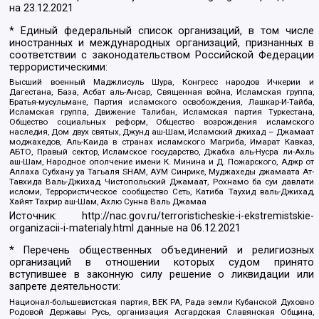
на
23.12.2021
* Единый федеральный список организаций, в том числе
иностранных и международных организаций, признанных в
соответствии с законодательством Российской Федерации
террористическими:
Высший военный Маджлисуль Шура, Конгресс народов Ичкерии и
Дагестана, База, Асбат аль-Ансар, Священная война, Исламская группа,
Братья-мусульмане, Партия исламского освобождения, Лашкар-И-Тайба,
Исламская группа, Движение Талибан, Исламская партия Туркестана,
Общество социальных реформ, Общество возрождения исламского
наследия, Дом двух святых, Джунд аш-Шам, Исламский джихад – Джамаат
моджахедов, Аль-Каида в странах исламского Магриба, Имарат Кавказ,
АБТО, Правый сектор, Исламское государство, Джабха аль-Нусра ли-Ахль
аш-Шам, Народное ополчение имени К. Минина и Д. Пожарского, Аджр от
Аллаха Субхану уа Тагьаля SHAM, АУМ Синрике, Муджахеды джамаата Ат-
Тавхида Валь-Джихад, Чистопольский Джамаат, Рохнамо ба суи давлати
исломи, Террористическое сообщество Сеть, Катиба Таухид валь-Джихад,
Хайят Тахрир аш-Шам, Ахлю Сунна Валь Джамаа
Источник:
http://nac.gov.ru/terroristicheskie-i-ekstremistskie-
organizacii-i-materialy.html
данные на
06.12.2021
* Перечень общественных объединений и религиозных
организаций в отношении которых судом принято
вступившее в законную силу решение о ликвидации или
запрете деятельности:
Национал-большевистская партия, ВЕК РА, Рада земли Кубанской Духовно
Родовой Державы Русь, организация Асгардская Славянская Община,