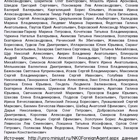
Александрович, Шарипков Олег Викторович, Мошель Ирина Ароновна,
Шведов Григорий Сергеевич, Пономарев Лев Александрович, Созаев
Валерий Валерьевич, Каргалицкий Борис Юльевич, Исакова Ирина
Александровна, Исламов Тимур Рифгатович, Романова Ольга Евгеньевна,
Щаров Сергей Алексадрович, Цирульников Борис Альбертович, Халидова
Марина Владимировна, Людевиг Марина Зариевна, Федотова Галина
Анатольевна, Паутов Юрий Анатольевич, Верховский Александр Маркович,
Пислакова-Паркер Марина Петровна, Кочеткова Татьяна Владимировна,
Чуркина Наталья Валерьевна, Акимова Татьяна Николаевна, Золотарева
Екатерина Александровна, Рачинский Ян Збигневич, Жемкова Елена
Борисовна, Гудков Лев Дмитриевич, Илларионова Юлия Юрьевна, Саранг
Анна Васильевна, Захарова Светлана Сергеевна, Щур Татьяна Михайловна,
Щур Николай Алексеевич, Аверин Владимир Анатольевич, Блинушов
Андрей Юрьевич, Мосин Алексей Геннадьевич, Гефтер Валентин
Михайлович, Симонов Алексей Кириллович, Флиге Ирина Анатольевна,
Мельникова Валентина Дмитриевна, Вититинова Елена Владимировна,
Баженова Светлана Куприяновна, Исаев Сергей Владимирович, Максимов
Сергей Владимирович, Беляев Сергей Иванович, Голубева Елена
Николаевна, Ганнушкина Светлана Алексеевна, Закс Елена Владимировна,
Буртина Елена Юрьевна, Гендель Людмила Залмановна, Кокорина
Екатерина Алексеевна, Шуманов Илья Вячеславович, Арапова Галина
Юрьевна, Свечников Анатолий Мариевич, Прохоров Вадим Юрьевич,
Шахова Елена Владимировна, Подузов Сергей Васильевич, Протасова
Ирина Вячеславовна, Литинский Леонид Борисович, Лукашевский Сергей
Маркович, Бахмин Вячеслав Иванович, Шабад Анатолий Ефимович, Сухих
Дарья Николаевна, Орлов Олег Петрович, Добровольская Анна
Дмитриевна, Королева Александра Евгеньевна, Смирнов Владимир
Александрович, Вицин Сергей Ефимович, Золотухин Борис Андреевич,
Левинсон Лев Семенович, Локшина Татьяна Иосифовна, Орлов Олег
Петрович, Полякова Мара Федоровна, Резник Генри Маркович, Захаров
Герман Константинович
Источник:
http://unro.minjust.ru/NKOForeignAgent.aspx
данные