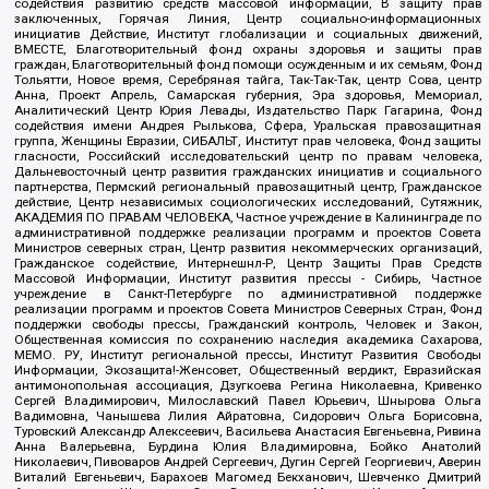
содействия развитию средств массовой информации, В защиту прав
заключенных, Горячая Линия, Центр социально-информационных
инициатив Действие, Институт глобализации и социальных движений,
ВМЕСТЕ, Благотворительный фонд охраны здоровья и защиты прав
граждан, Благотворительный фонд помощи осужденным и их семьям, Фонд
Тольятти, Новое время, Серебряная тайга, Так-Так-Так, центр Сова, центр
Анна, Проект Апрель, Самарская губерния, Эра здоровья, Мемориал,
Аналитический Центр Юрия Левады, Издательство Парк Гагарина, Фонд
содействия имени Андрея Рылькова, Сфера, Уральская правозащитная
группа, Женщины Евразии, СИБАЛЬТ, Институт прав человека, Фонд защиты
гласности, Российский исследовательский центр по правам человека,
Дальневосточный центр развития гражданских инициатив и социального
партнерства, Пермский региональный правозащитный центр, Гражданское
действие, Центр независимых социологических исследований, Сутяжник,
АКАДЕМИЯ ПО ПРАВАМ ЧЕЛОВЕКА, Частное учреждение в Калининграде по
административной поддержке реализации программ и проектов Совета
Министров северных стран, Центр развития некоммерческих организаций,
Гражданское содействие, Интернешнл-Р, Центр Защиты Прав Средств
Массовой Информации, Институт развития прессы - Сибирь, Частное
учреждение в Санкт-Петербурге по административной поддержке
реализации программ и проектов Совета Министров Северных Стран, Фонд
поддержки свободы прессы, Гражданский контроль, Человек и Закон,
Общественная комиссия по сохранению наследия академика Сахарова,
МЕМО. РУ, Институт региональной прессы, Институт Развития Свободы
Информации, Экозащита!-Женсовет, Общественный вердикт, Евразийская
антимонопольная ассоциация, Дзугкоева Регина Николаевна, Кривенко
Сергей Владимирович, Милославский Павел Юрьевич, Шнырова Ольга
Вадимовна, Чанышева Лилия Айратовна, Сидорович Ольга Борисовна,
Туровский Александр Алексеевич, Васильева Анастасия Евгеньевна, Ривина
Анна Валерьевна, Бурдина Юлия Владимировна, Бойко Анатолий
Николаевич, Пивоваров Андрей Сергеевич, Дугин Сергей Георгиевич, Аверин
Виталий Евгеньевич, Барахоев Магомед Бекханович, Шевченко Дмитрий