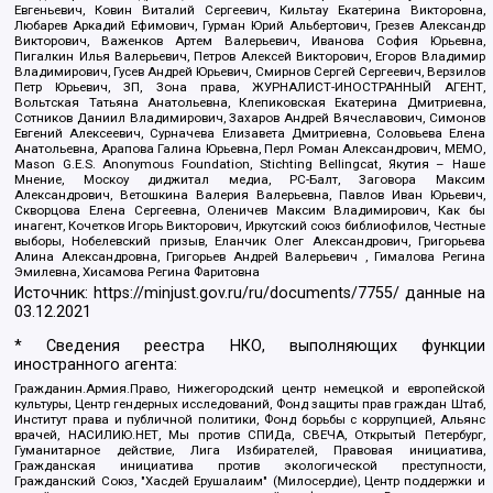
Евгеньевич, Ковин Виталий Сергеевич, Кильтау Екатерина Викторовна,
Любарев Аркадий Ефимович, Гурман Юрий Альбертович, Грезев Александр
Викторович, Важенков Артем Валерьевич, Иванова София Юрьевна,
Пигалкин Илья Валерьевич, Петров Алексей Викторович, Егоров Владимир
Владимирович, Гусев Андрей Юрьевич, Смирнов Сергей Сергеевич, Верзилов
Петр Юрьевич, ЗП, Зона права, ЖУРНАЛИСТ-ИНОСТРАННЫЙ АГЕНТ,
Вольтская Татьяна Анатольевна, Клепиковская Екатерина Дмитриевна,
Сотников Даниил Владимирович, Захаров Андрей Вячеславович, Симонов
Евгений Алексеевич, Сурначева Елизавета Дмитриевна, Соловьева Елена
Анатольевна, Арапова Галина Юрьевна, Перл Роман Александрович, МЕМО,
Mason G.E.S. Anonymous Foundation, Stichting Bellingcat, Якутия – Наше
Мнение, Москоу диджитал медиа, РС-Балт, Заговора Максим
Александрович, Ветошкина Валерия Валерьевна, Павлов Иван Юрьевич,
Скворцова Елена Сергеевна, Оленичев Максим Владимирович, Как бы
инагент, Кочетков Игорь Викторович, Иркутский союз библиофилов, Честные
выборы, Нобелевский призыв, Еланчик Олег Александрович, Григорьева
Алина Александровна, Григорьев Андрей Валерьевич , Гималова Регина
Эмилевна, Хисамова Регина Фаритовна
Источник:
https://minjust.gov.ru/ru/documents/7755/
данные на
03.12.2021
* Сведения реестра НКО, выполняющих функции
иностранного агента:
Гражданин.Армия.Право, Нижегородский центр немецкой и европейской
культуры, Центр гендерных исследований, Фонд защиты прав граждан Штаб,
Институт права и публичной политики, Фонд борьбы с коррупцией, Альянс
врачей, НАСИЛИЮ.НЕТ, Мы против СПИДа, СВЕЧА, Открытый Петербург,
Гуманитарное действие, Лига Избирателей, Правовая инициатива,
Гражданская инициатива против экологической преступности,
Гражданский Союз, "Хасдей Ерушалаим" (Милосердие), Центр поддержки и