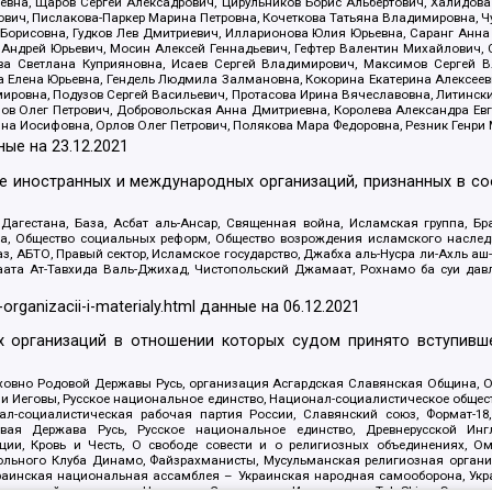
евна, Щаров Сергей Алексадрович, Цирульников Борис Альбертович, Халидо
ович, Пислакова-Паркер Марина Петровна, Кочеткова Татьяна Владимировна, Ч
Борисовна, Гудков Лев Дмитриевич, Илларионова Юлия Юрьевна, Саранг Анна
Андрей Юрьевич, Мосин Алексей Геннадьевич, Гефтер Валентин Михайлович,
а Светлана Куприяновна, Исаев Сергей Владимирович, Максимов Сергей Вл
а Елена Юрьевна, Гендель Людмила Залмановна, Кокорина Екатерина Алексее
ровна, Подузов Сергей Васильевич, Протасова Ирина Вячеславовна, Литинск
ов Олег Петрович, Добровольская Анна Дмитриевна, Королева Александра Ев
яна Иосифовна, Орлов Олег Петрович, Полякова Мара Федоровна, Резник Генри
ные на
23.12.2021
ле иностранных и международных организаций, признанных в с
гестана, База, Асбат аль-Ансар, Священная война, Исламская группа, Бра
ана, Общество социальных реформ, Общество возрождения исламского насле
з, АБТО, Правый сектор, Исламское государство, Джабха аль-Нусра ли-Ахль а
та Ат-Тавхида Валь-Джихад, Чистопольский Джамаат, Рохнамо ба суи давлат
-organizacii-i-materialy.html
данные на
06.12.2021
 организаций в отношении которых судом принято вступивше
Духовно Родовой Державы Русь, организация Асгардская Славянская Община,
ли Иеговы, Русское национальное единство, Национал-социалистическое обще
нал-социалистическая рабочая партия России, Славянский союз, Формат-
вая Держава Русь, Русское национальное единство, Древнерусской Ингл
ии, Кровь и Честь, О свободе совести и о религиозных объединениях, Ом
тбольного Клуба Динамо, Файзрахманисты, Мусульманская религиозная орган
раинская национальная ассамблея – Украинская народная самооборона, Укра
ледователей инглиизма, Народная Социальная Инициатива, TulaSkins, Этноп