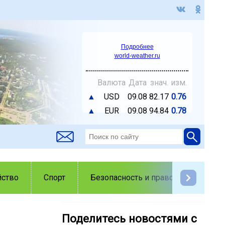
Подробнее
world-weather.ru
Валюта
Дата
знач.
изм.
▲
USD
09.08
82.17
0.76
▲
EUR
09.08
94.84
0.78
йство
Спорт
Безопасность и правопорядок
Поделитесь новостями с