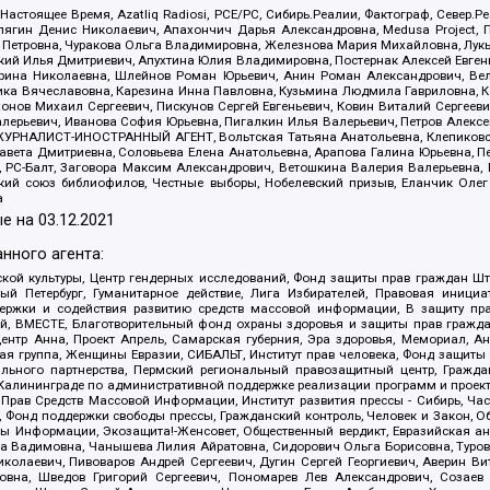
 Настоящее Время, Azatliq Radiosi, PCE/PC, Сибирь.Реалии, Фактограф, Север
ягин Денис Николаевич, Апахончич Дарья Александровна, Medusa Project, П
етровна, Чуракова Ольга Владимировна, Железнова Мария Михайловна, Лукьян
й Илья Дмитриевич, Апухтина Юлия Владимировна, Постернак Алексей Евгеньев
рина Николаевна, Шлейнов Роман Юрьевич, Анин Роман Александрович, Вел
оника Вячеславовна, Карезина Инна Павловна, Кузьмина Людмила Гавриловна
ов Михаил Сергеевич, Пискунов Сергей Евгеньевич, Ковин Виталий Сергеевич
алерьевич, Иванова София Юрьевна, Пигалкин Илья Валерьевич, Петров Алексе
а, ЖУРНАЛИСТ-ИНОСТРАННЫЙ АГЕНТ, Вольтская Татьяна Анатольевна, Клепиков
авета Дмитриевна, Соловьева Елена Анатольевна, Арапова Галина Юрьевна, П
иа, РС-Балт, Заговора Максим Александрович, Ветошкина Валерия Валерьевна
ский союз библиофилов, Честные выборы, Нобелевский призыв, Еланчик Олег
а
е на
03.12.2021
нного агента:
ой культуры, Центр гендерных исследований, Фонд защиты прав граждан Шта
 Петербург, Гуманитарное действие, Лига Избирателей, Правовая инициат
держки и содействия развитию средств массовой информации, В защиту п
ий, ВМЕСТЕ, Благотворительный фонд охраны здоровья и защиты прав граж
, центр Анна, Проект Апрель, Самарская губерния, Эра здоровья, Мемориал,
я группа, Женщины Евразии, СИБАЛЬТ, Институт прав человека, Фонд защиты 
льного партнерства, Пермский региональный правозащитный центр, Граждан
лининграде по административной поддержке реализации программ и проекто
 Прав Средств Массовой Информации, Институт развития прессы - Сибирь, Ча
, Фонд поддержки свободы прессы, Гражданский контроль, Человек и Закон, 
оды Информации, Экозащита!-Женсовет, Общественный вердикт, Евразийская а
 Вадимовна, Чанышева Лилия Айратовна, Сидорович Ольга Борисовна, Туровс
олаевич, Пивоваров Андрей Сергеевич, Дугин Сергей Георгиевич, Аверин В
вна, Шведов Григорий Сергеевич, Пономарев Лев Александрович, Созаев