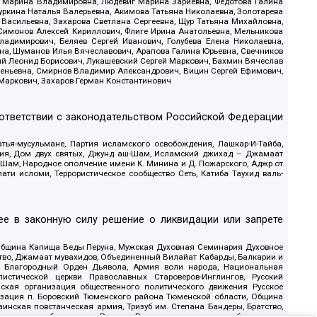
ва Марина Владимировна, Людевиг Марина Зариевна, Федотова Галина
уркина Наталья Валерьевна, Акимова Татьяна Николаевна, Золотарева
 Васильевна, Захарова Светлана Сергеевна, Щур Татьяна Михайловна,
 Симонов Алексей Кириллович, Флиге Ирина Анатольевна, Мельникова
адимирович, Беляев Сергей Иванович, Голубева Елена Николаевна,
вна, Шуманов Илья Вячеславович, Арапова Галина Юрьевна, Свечников
ий Леонид Борисович, Лукашевский Сергей Маркович, Бахмин Вячеслав
геньевна, Смирнов Владимир Александрович, Вицин Сергей Ефимович,
 Маркович, Захаров Герман Константинович
оответствии с законодательством Российской Федерации
тья-мусульмане, Партия исламского освобождения, Лашкар-И-Тайба,
дия, Дом двух святых, Джунд аш-Шам, Исламский джихад – Джамаат
ш-Шам, Народное ополчение имени К. Минина и Д. Пожарского, Аджр от
и исломи, Террористическое сообщество Сеть, Катиба Таухид валь-
е в законную силу решение о ликвидации или запрете
 Община Капища Веды Перуна, Мужская Духовная Семинария Духовное
ство, Джамаат мувахидов, Объединенный Вилайат Кабарды, Балкарии и
18, Благородный Орден Дьявола, Армия воли народа, Национальная
истической церкви Православных Староверов-Инглингов, Русский
ская организация общественного политического движения Русское
изация п. Боровский Тюменского района Тюменской области, Община
инская повстанческая армия, Тризуб им. Степана Бандеры, Братство,
олитическое объединение Русские, Русское национальное объединение