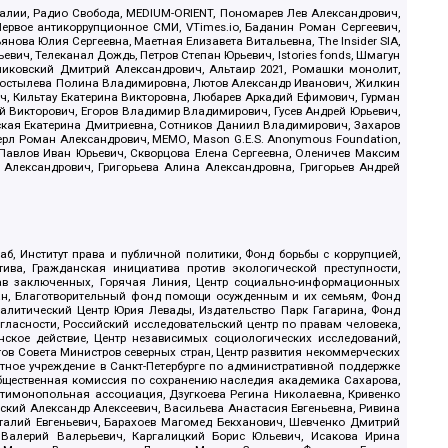
.Реалии, Радио Свобода, MEDIUM-ORIENT, Пономарев Лев Александрович,
ервое антикоррупционное СМИ, VTimes.io, Баданин Роман Сергеевич,
ова Юлия Сергеевна, Маетная Елизавета Витальевна, The Insider SIA,
ич, Телеканал Дождь, Петров Степан Юрьевич, Istories fonds, Шмагун
иковский Дмитрий Александрович, Альтаир 2021, Ромашки монолит,
, Костылева Полина Владимировна, Лютов Александр Иванович, Жилкин
, Кильтау Екатерина Викторовна, Любарев Аркадий Ефимович, Гурман
й Викторович, Егоров Владимир Владимирович, Гусев Андрей Юрьевич,
ская Екатерина Дмитриевна, Сотников Даниил Владимирович, Захаров
ерл Роман Александрович, МЕМО, Mason G.E.S. Anonymous Foundation,
, Павлов Иван Юрьевич, Скворцова Елена Сергеевна, Оленичев Максим
 Александрович, Григорьева Алина Александровна, Григорьев Андрей
б, Институт права и публичной политики, Фонд борьбы с коррупцией,
ива, Гражданская инициатива против экологической преступности,
рав заключенных, Горячая Линия, Центр социально-информационных
дан, Благотворительный фонд помощи осужденным и их семьям, Фонд
 Аналитический Центр Юрия Левады, Издательство Парк Гагарина, Фонд
гласности, Российский исследовательский центр по правам человека,
ское действие, Центр независимых социологических исследований,
в Совета Министров северных стран, Центр развития некоммерческих
стное учреждение в Санкт-Петербурге по административной поддержке
Общественная комиссия по сохранению наследия академика Сахарова,
нтимонопольная ассоциация, Дзугкоева Регина Николаевна, Кривенко
кий Александр Алексеевич, Васильева Анастасия Евгеньевна, Ривина
италий Евгеньевич, Барахоев Магомед Бекханович, Шевченко Дмитрий
 Валерий Валерьевич, Каргалицкий Борис Юльевич, Исакова Ирина