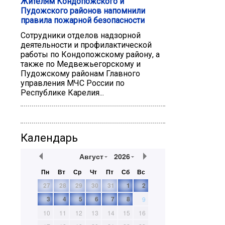
Жителям Кондопожского и
Пудожского районов напомнили
правила пожарной безопасности
Сотрудники отделов надзорной
деятельности и профилактической
работы по Кондопожскому району, а
также по Медвежьегорскому и
Пудожскому районам Главного
управления МЧС России по
Республике Карелия...
Календарь
Август
2026
Пн
Вт
Ср
Чт
Пт
Сб
Вс
27
28
29
30
31
1
2
3
4
5
6
7
8
9
10
11
12
13
14
15
16