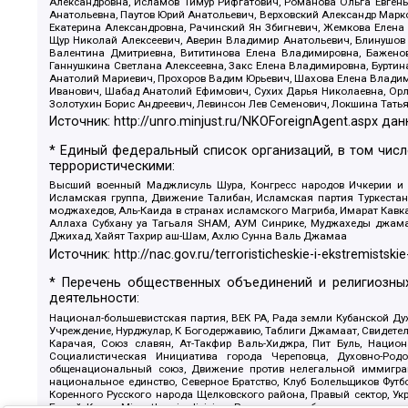
Александровна, Исламов Тимур Рифгатович, Романова Ольга Евгень
Анатольевна, Паутов Юрий Анатольевич, Верховский Александр Марк
Екатерина Александровна, Рачинский Ян Збигневич, Жемкова Елена 
Щур Николай Алексеевич, Аверин Владимир Анатольевич, Блинушов 
Валентина Дмитриевна, Вититинова Елена Владимировна, Баженов
Ганнушкина Светлана Алексеевна, Закс Елена Владимировна, Буртин
Анатолий Мариевич, Прохоров Вадим Юрьевич, Шахова Елена Владими
Иванович, Шабад Анатолий Ефимович, Сухих Дарья Николаевна, Орл
Золотухин Борис Андреевич, Левинсон Лев Семенович, Локшина Тать
Источник:
http://unro.minjust.ru/NKOForeignAgent.aspx
дан
* Единый федеральный список организаций, в том чис
террористическими:
Высший военный Маджлисуль Шура, Конгресс народов Ичкерии и Да
Исламская группа, Движение Талибан, Исламская партия Туркест
моджахедов, Аль-Каида в странах исламского Магриба, Имарат Кавка
Аллаха Субхану уа Тагьаля SHAM, АУМ Синрике, Муджахеды джамаа
Джихад, Хайят Тахрир аш-Шам, Ахлю Сунна Валь Джамаа
Источник:
http://nac.gov.ru/terroristicheskie-i-ekstremistskie
* Перечень общественных объединений и религиозных
деятельности:
Национал-большевистская партия, ВЕК РА, Рада земли Кубанской 
Учреждение, Нурджулар, К Богодержавию, Таблиги Джамаат, Свидете
Карачая, Союз славян, Ат-Такфир Валь-Хиджра, Пит Буль, Нацио
Социалистическая Инициатива города Череповца, Духовно-Родо
общенациональный союз, Движение против нелегальной иммиграц
национальное единство, Северное Братство, Клуб Болельщиков Фу
Коренного Русского народа Щелковского района, Правый сектор, Ук
Белый Крест, Misanthropic division, Религиозное объединение пос