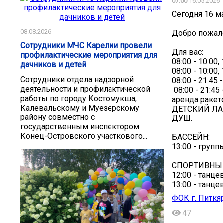
07:00
16.05.2026
Сегодня 16 ма
08.08.2026
Добро пожал
Сотрудники МЧС Карелии провели
Для вас:
профилактические мероприятия для
08:00 - 10:00,
дачников и детей
08:00 - 10:00,
Сотрудники отдела надзорной
08:00 - 21:4
деятельности и профилактической
‍ 08:00 - 21
работы по городу Костомукша,
аренда ракет
Калевальскому и Муезерскому
ДЕТСКИЙ ЛАБ
району совместно с
ДУШ.
государственным инспектором
Конец-Островского участкового...
БАССЕЙН:
13:00 - групп
СПОРТИВНЫЙ
12:00 - танц
13:00 - танц
ФОК г. Питкя
47