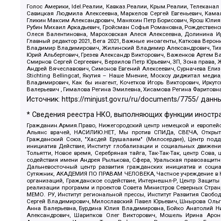
Голос Америки, Idel.Реалии, Кавказ.Реалии, Крым.Реалии, Телеканал
Савицкая Людмила Алексеевна, Маркелов Сергей Евгеньевич, Камал
Гликин Максим Александрович, Маняхин Петр Борисович, Ярош Юлия П
Рубин Михаил Аркадьевич, Гройсман Софья Романовна, Рождественски
Олеся Валентиновна, Мароховская Алеся Алексеевна, Долинина И
Главный редактор 2021, Вега 2021, Важные иноагенты, Каткова Вер
Владимир Владимирович, Жилинский Владимир Александрович, Тихон
Юрий Альбертович, Грезев Александр Викторович, Важенков Артем В
Смирнов Сергей Сергеевич, Верзилов Петр Юрьевич, ЗП, Зона прав
Андрей Вячеславович, Симонов Евгений Алексеевич, Сурначева Елиз
Stichting Bellingcat, Якутия – Наше Мнение, Москоу диджитал мед
Владимирович, Как бы инагент, Кочетков Игорь Викторович, Иркут
Валерьевич , Гималова Регина Эмилевна, Хисамова Регина Фаритовн
Источник:
https://minjust.gov.ru/ru/documents/7755/
данны
* Сведения реестра НКО, выполняющих функции иностра
Гражданин.Армия.Право, Нижегородский центр немецкой и европейск
Альянс врачей, НАСИЛИЮ.НЕТ, Мы против СПИДа, СВЕЧА, Открытый
Гражданский Союз, "Хасдей Ерушалаим" (Милосердие), Центр под
инициатив Действие, Институт глобализации и социальных движен
Тольятти, Новое время, Серебряная тайга, Так-Так-Так, центр Сова
содействия имени Андрея Рылькова, Сфера, Уральская правозащитна
Дальневосточный центр развития гражданских инициатив и социа
Сутяжник, АКАДЕМИЯ ПО ПРАВАМ ЧЕЛОВЕКА, Частное учреждение в Ка
организаций, Гражданское содействие, Интернешнл-Р, Центр Защиты
реализации программ и проектов Совета Министров Северных Стран
МЕМО. РУ, Институт региональной прессы, Институт Развития Своб
Сергей Владимирович, Милославский Павел Юрьевич, Шнырова Ольга
Анна Валерьевна, Бурдина Юлия Владимировна, Бойко Анатолий Ник
Александрович, Шарипков Олег Викторович, Мошель Ирина Ароно