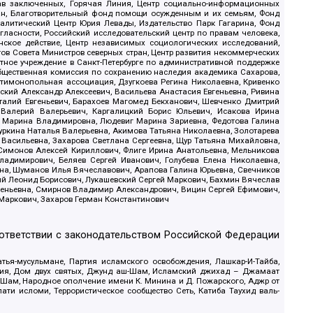
рав заключенных, Горячая Линия, Центр социально-информационных
дан, Благотворительный фонд помощи осужденным и их семьям, Фонд
 Аналитический Центр Юрия Левады, Издательство Парк Гагарина, Фонд
гласности, Российский исследовательский центр по правам человека,
ское действие, Центр независимых социологических исследований,
в Совета Министров северных стран, Центр развития некоммерческих
стное учреждение в Санкт-Петербурге по административной поддержке
Общественная комиссия по сохранению наследия академика Сахарова,
нтимонопольная ассоциация, Дзугкоева Регина Николаевна, Кривенко
кий Александр Алексеевич, Васильева Анастасия Евгеньевна, Ривина
италий Евгеньевич, Барахоев Магомед Бекханович, Шевченко Дмитрий
 Валерий Валерьевич, Каргалицкий Борис Юльевич, Исакова Ирина
ва Марина Владимировна, Людевиг Марина Зариевна, Федотова Галина
уркина Наталья Валерьевна, Акимова Татьяна Николаевна, Золотарева
 Васильевна, Захарова Светлана Сергеевна, Щур Татьяна Михайловна,
 Симонов Алексей Кириллович, Флиге Ирина Анатольевна, Мельникова
адимирович, Беляев Сергей Иванович, Голубева Елена Николаевна,
вна, Шуманов Илья Вячеславович, Арапова Галина Юрьевна, Свечников
ий Леонид Борисович, Лукашевский Сергей Маркович, Бахмин Вячеслав
геньевна, Смирнов Владимир Александрович, Вицин Сергей Ефимович,
 Маркович, Захаров Герман Константинович
оответствии с законодательством Российской Федерации
тья-мусульмане, Партия исламского освобождения, Лашкар-И-Тайба,
дия, Дом двух святых, Джунд аш-Шам, Исламский джихад – Джамаат
ш-Шам, Народное ополчение имени К. Минина и Д. Пожарского, Аджр от
и исломи, Террористическое сообщество Сеть, Катиба Таухид валь-