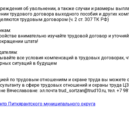
реждения об увольнении, а также случаи и размеры вып
нии трудового договора выходного пособия и других ко
еляются трудовым договором (ч. 2 ст. 307 ТК РФ)
икам:
ройстве внимательно изучайте трудовой договор и уточняй
окращении штата!
дателям:
ывайте все условия компенсаций в трудовых договорах, 
рных ситуаций в будущем
цией по трудовым отношениям и охране труда вы можете о
сультанту в сфере трудовых отношений и охраны труда Ц
е Вячеславовне: эл.почта trud_sortzan@trud10.ru, тел. +7 98
тр Питкярантского муниципального округа