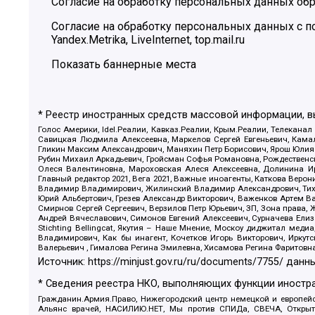
Согласие на обработку персональных данных обр
Согласие на обработку персональных данных с
Yandex.Metrika, LiveInternet, top.mail.ru
Показать баннерные места
* Реестр иностранных средств массовой информации, 
Голос Америки, Idel.Реалии, Кавказ.Реалии, Крым.Реалии, Телеканал
Савицкая Людмила Алексеевна, Маркелов Сергей Евгеньевич, Камал
Гликин Максим Александрович, Маняхин Петр Борисович, Ярош Юлия П
Рубин Михаил Аркадьевич, Гройсман Софья Романовна, Рождественски
Олеся Валентиновна, Мароховская Алеся Алексеевна, Долинина И
Главный редактор 2021, Вега 2021, Важные иноагенты, Каткова Вер
Владимир Владимирович, Жилинский Владимир Александрович, Тихон
Юрий Альбертович, Грезев Александр Викторович, Важенков Артем В
Смирнов Сергей Сергеевич, Верзилов Петр Юрьевич, ЗП, Зона прав
Андрей Вячеславович, Симонов Евгений Алексеевич, Сурначева Елиз
Stichting Bellingcat, Якутия – Наше Мнение, Москоу диджитал мед
Владимирович, Как бы инагент, Кочетков Игорь Викторович, Иркут
Валерьевич , Гималова Регина Эмилевна, Хисамова Регина Фаритовн
Источник:
https://minjust.gov.ru/ru/documents/7755/
данны
* Сведения реестра НКО, выполняющих функции иностра
Гражданин.Армия.Право, Нижегородский центр немецкой и европейск
Альянс врачей, НАСИЛИЮ.НЕТ, Мы против СПИДа, СВЕЧА, Открытый