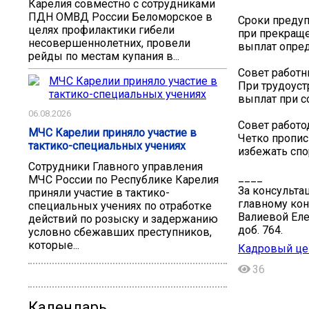
Карелия совместно с сотрудниками
ПДН ОМВД России Беломорское в
Сроки предуп
целях профилактики гибели
при прекраще
несовершеннолетних, провели
выплат опред
рейды по местам купания в...
Совет работн
При трудоуст
выплат при с
06.08.2026
Совет работо
МЧС Карелии приняло участие в
Четко пропис
тактико-специальных учениях
избежать спо
Сотрудники Главного управления
____
МЧС России по Республике Карелия
За консульта
приняли участие в тактико-
главному кон
специальных учениях по отработке
Валиевой Елен
действий по розыску и задержанию
доб. 764.
условно сбежавших преступников,
которые...
Кадровый цен
36
Календарь