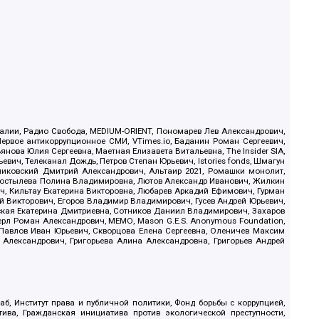
.Реалии, Радио Свобода, MEDIUM-ORIENT, Пономарев Лев Александрович,
ервое антикоррупционное СМИ, VTimes.io, Баданин Роман Сергеевич,
ова Юлия Сергеевна, Маетная Елизавета Витальевна, The Insider SIA,
ич, Телеканал Дождь, Петров Степан Юрьевич, Istories fonds, Шмагун
иковский Дмитрий Александрович, Альтаир 2021, Ромашки монолит,
, Костылева Полина Владимировна, Лютов Александр Иванович, Жилкин
, Кильтау Екатерина Викторовна, Любарев Аркадий Ефимович, Гурман
й Викторович, Егоров Владимир Владимирович, Гусев Андрей Юрьевич,
ская Екатерина Дмитриевна, Сотников Даниил Владимирович, Захаров
ерл Роман Александрович, МЕМО, Mason G.E.S. Anonymous Foundation,
, Павлов Иван Юрьевич, Скворцова Елена Сергеевна, Оленичев Максим
 Александрович, Григорьева Алина Александровна, Григорьев Андрей
б, Институт права и публичной политики, Фонд борьбы с коррупцией,
ива, Гражданская инициатива против экологической преступности,