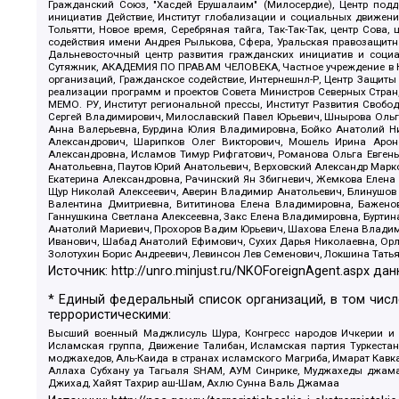
Гражданский Союз, "Хасдей Ерушалаим" (Милосердие), Центр под
инициатив Действие, Институт глобализации и социальных движен
Тольятти, Новое время, Серебряная тайга, Так-Так-Так, центр Сова
содействия имени Андрея Рылькова, Сфера, Уральская правозащитна
Дальневосточный центр развития гражданских инициатив и социа
Сутяжник, АКАДЕМИЯ ПО ПРАВАМ ЧЕЛОВЕКА, Частное учреждение в Ка
организаций, Гражданское содействие, Интернешнл-Р, Центр Защиты
реализации программ и проектов Совета Министров Северных Стран
МЕМО. РУ, Институт региональной прессы, Институт Развития Своб
Сергей Владимирович, Милославский Павел Юрьевич, Шнырова Ольга
Анна Валерьевна, Бурдина Юлия Владимировна, Бойко Анатолий Ник
Александрович, Шарипков Олег Викторович, Мошель Ирина Ароно
Александровна, Исламов Тимур Рифгатович, Романова Ольга Евгень
Анатольевна, Паутов Юрий Анатольевич, Верховский Александр Марк
Екатерина Александровна, Рачинский Ян Збигневич, Жемкова Елена 
Щур Николай Алексеевич, Аверин Владимир Анатольевич, Блинушов 
Валентина Дмитриевна, Вититинова Елена Владимировна, Баженов
Ганнушкина Светлана Алексеевна, Закс Елена Владимировна, Буртин
Анатолий Мариевич, Прохоров Вадим Юрьевич, Шахова Елена Владими
Иванович, Шабад Анатолий Ефимович, Сухих Дарья Николаевна, Орл
Золотухин Борис Андреевич, Левинсон Лев Семенович, Локшина Тать
Источник:
http://unro.minjust.ru/NKOForeignAgent.aspx
дан
* Единый федеральный список организаций, в том чис
террористическими:
Высший военный Маджлисуль Шура, Конгресс народов Ичкерии и Да
Исламская группа, Движение Талибан, Исламская партия Туркест
моджахедов, Аль-Каида в странах исламского Магриба, Имарат Кавка
Аллаха Субхану уа Тагьаля SHAM, АУМ Синрике, Муджахеды джамаа
Джихад, Хайят Тахрир аш-Шам, Ахлю Сунна Валь Джамаа