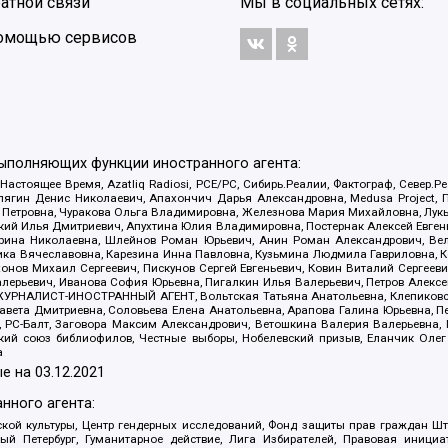
атной связи
Мы в социальных сетях:
 помощью сервисов
выполняющих функции иностранного агента:
 Настоящее Время, Azatliq Radiosi, PCE/PC, Сибирь.Реалии, Фактограф, Север
ягин Денис Николаевич, Апахончич Дарья Александровна, Medusa Project, П
етровна, Чуракова Ольга Владимировна, Железнова Мария Михайловна, Лукьян
й Илья Дмитриевич, Апухтина Юлия Владимировна, Постернак Алексей Евгеньев
рина Николаевна, Шлейнов Роман Юрьевич, Анин Роман Александрович, Вел
оника Вячеславовна, Карезина Инна Павловна, Кузьмина Людмила Гавриловна
ов Михаил Сергеевич, Пискунов Сергей Евгеньевич, Ковин Виталий Сергеевич
алерьевич, Иванова София Юрьевна, Пигалкин Илья Валерьевич, Петров Алексе
а, ЖУРНАЛИСТ-ИНОСТРАННЫЙ АГЕНТ, Вольтская Татьяна Анатольевна, Клепиков
авета Дмитриевна, Соловьева Елена Анатольевна, Арапова Галина Юрьевна, П
иа, РС-Балт, Заговора Максим Александрович, Ветошкина Валерия Валерьевна
ский союз библиофилов, Честные выборы, Нобелевский призыв, Еланчик Олег
а
е на
03.12.2021
нного агента:
ой культуры, Центр гендерных исследований, Фонд защиты прав граждан Шта
 Петербург, Гуманитарное действие, Лига Избирателей, Правовая инициат