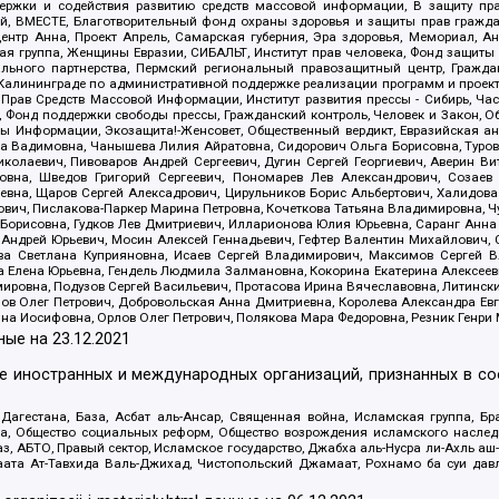
держки и содействия развитию средств массовой информации, В защиту п
ий, ВМЕСТЕ, Благотворительный фонд охраны здоровья и защиты прав граж
, центр Анна, Проект Апрель, Самарская губерния, Эра здоровья, Мемориал,
я группа, Женщины Евразии, СИБАЛЬТ, Институт прав человека, Фонд защиты 
льного партнерства, Пермский региональный правозащитный центр, Граждан
лининграде по административной поддержке реализации программ и проекто
 Прав Средств Массовой Информации, Институт развития прессы - Сибирь, Ча
, Фонд поддержки свободы прессы, Гражданский контроль, Человек и Закон, 
оды Информации, Экозащита!-Женсовет, Общественный вердикт, Евразийская а
 Вадимовна, Чанышева Лилия Айратовна, Сидорович Ольга Борисовна, Туровс
олаевич, Пивоваров Андрей Сергеевич, Дугин Сергей Георгиевич, Аверин В
вна, Шведов Григорий Сергеевич, Пономарев Лев Александрович, Созаев
евна, Щаров Сергей Алексадрович, Цирульников Борис Альбертович, Халидо
ович, Пислакова-Паркер Марина Петровна, Кочеткова Татьяна Владимировна, Ч
Борисовна, Гудков Лев Дмитриевич, Илларионова Юлия Юрьевна, Саранг Анна
Андрей Юрьевич, Мосин Алексей Геннадьевич, Гефтер Валентин Михайлович,
а Светлана Куприяновна, Исаев Сергей Владимирович, Максимов Сергей Вл
а Елена Юрьевна, Гендель Людмила Залмановна, Кокорина Екатерина Алексее
ровна, Подузов Сергей Васильевич, Протасова Ирина Вячеславовна, Литинск
ов Олег Петрович, Добровольская Анна Дмитриевна, Королева Александра Ев
яна Иосифовна, Орлов Олег Петрович, Полякова Мара Федоровна, Резник Генри
ные на
23.12.2021
ле иностранных и международных организаций, признанных в с
гестана, База, Асбат аль-Ансар, Священная война, Исламская группа, Бра
ана, Общество социальных реформ, Общество возрождения исламского насле
з, АБТО, Правый сектор, Исламское государство, Джабха аль-Нусра ли-Ахль а
та Ат-Тавхида Валь-Джихад, Чистопольский Джамаат, Рохнамо ба суи давлат