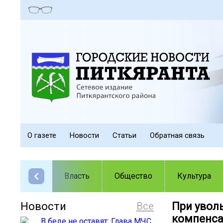
О газете
Новости
Статьи
Обратная связь
Власть
Общество
Культура
Новости
Все
При увол
компенсац