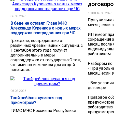
договор
10:00
16.05.2026
06.08.2026
При увольнен
В беде не оставят: Глава МЧС
месяц, если 
Александр Куренков о новых мерах
поддержки пострадавших при ЧС
ИП имеет пра
сокращения з
Граждане, пострадавшие от
месяц после 
различных чрезвычайных ситуаций, с
индивидуаль
1 сентября этого года получат
работником.
дополнительные меры
соцподдержки от государства.О том,
Разберем по 
что именно изменится для людей,
- При увольн
попавших...
месяц, если 
- Все услови
договоре
06.08.2026
Правовое обо
Твой ребёнок купается под
предусмотрен
присмотром?
работодателя
ГИМС МЧС России по Республике
предусмотре