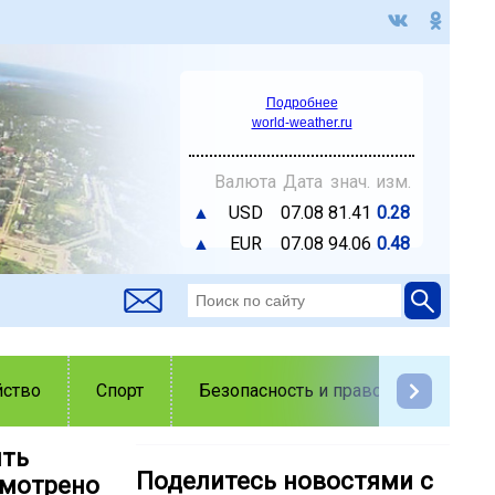
Подробнее
world-weather.ru
Валюта
Дата
знач.
изм.
▲
USD
07.08
81.41
0.28
▲
EUR
07.08
94.06
0.48
йство
Спорт
Безопасность и правопорядок
ить
Поделитесь новостями с
усмотрено