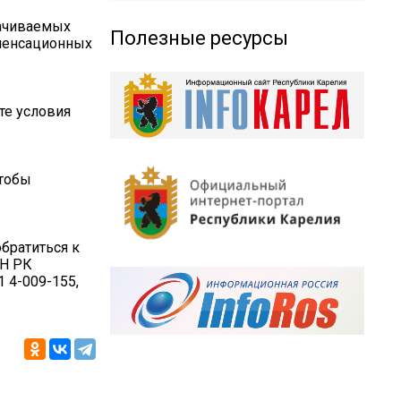
лачиваемых
Полезные ресурсы
мпенсационных
те условия
чтобы
братиться к
ЗН РК
1 4-009-155,