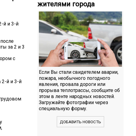
жителями города
-й и 3-й
 после
ты за 2 и 3
ором с
Если Вы стали свидетелем аварии,
пожара, необычного погодного
2-й и 3-й
явления, провала дороги или
прорыва теплотрассы, сообщите об
этом в ленте народных новостей.
 трудовом
Загружайте фотографии через
специальную форму.
у
ДОБАВИТЬ НОВОСТЬ
,