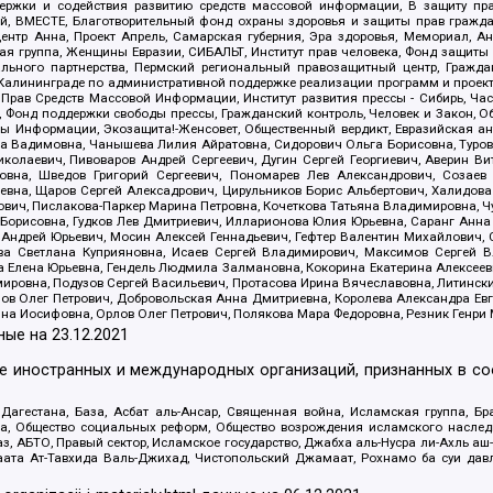
держки и содействия развитию средств массовой информации, В защиту п
ий, ВМЕСТЕ, Благотворительный фонд охраны здоровья и защиты прав граж
, центр Анна, Проект Апрель, Самарская губерния, Эра здоровья, Мемориал,
я группа, Женщины Евразии, СИБАЛЬТ, Институт прав человека, Фонд защиты 
льного партнерства, Пермский региональный правозащитный центр, Граждан
лининграде по административной поддержке реализации программ и проекто
 Прав Средств Массовой Информации, Институт развития прессы - Сибирь, Ча
, Фонд поддержки свободы прессы, Гражданский контроль, Человек и Закон, 
оды Информации, Экозащита!-Женсовет, Общественный вердикт, Евразийская а
 Вадимовна, Чанышева Лилия Айратовна, Сидорович Ольга Борисовна, Туровс
олаевич, Пивоваров Андрей Сергеевич, Дугин Сергей Георгиевич, Аверин В
вна, Шведов Григорий Сергеевич, Пономарев Лев Александрович, Созаев
евна, Щаров Сергей Алексадрович, Цирульников Борис Альбертович, Халидо
ович, Пислакова-Паркер Марина Петровна, Кочеткова Татьяна Владимировна, Ч
Борисовна, Гудков Лев Дмитриевич, Илларионова Юлия Юрьевна, Саранг Анна
Андрей Юрьевич, Мосин Алексей Геннадьевич, Гефтер Валентин Михайлович,
а Светлана Куприяновна, Исаев Сергей Владимирович, Максимов Сергей Вл
а Елена Юрьевна, Гендель Людмила Залмановна, Кокорина Екатерина Алексее
ровна, Подузов Сергей Васильевич, Протасова Ирина Вячеславовна, Литинск
ов Олег Петрович, Добровольская Анна Дмитриевна, Королева Александра Ев
яна Иосифовна, Орлов Олег Петрович, Полякова Мара Федоровна, Резник Генри
ные на
23.12.2021
ле иностранных и международных организаций, признанных в с
гестана, База, Асбат аль-Ансар, Священная война, Исламская группа, Бра
ана, Общество социальных реформ, Общество возрождения исламского насле
з, АБТО, Правый сектор, Исламское государство, Джабха аль-Нусра ли-Ахль а
та Ат-Тавхида Валь-Джихад, Чистопольский Джамаат, Рохнамо ба суи давлат