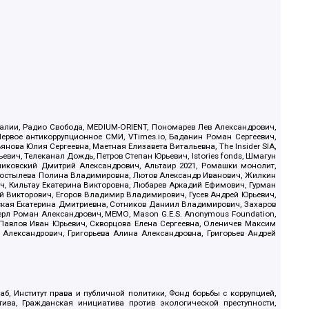
.Реалии, Радио Свобода, MEDIUM-ORIENT, Пономарев Лев Александрович,
ервое антикоррупционное СМИ, VTimes.io, Баданин Роман Сергеевич,
ова Юлия Сергеевна, Маетная Елизавета Витальевна, The Insider SIA,
ич, Телеканал Дождь, Петров Степан Юрьевич, Istories fonds, Шмагун
иковский Дмитрий Александрович, Альтаир 2021, Ромашки монолит,
, Костылева Полина Владимировна, Лютов Александр Иванович, Жилкин
, Кильтау Екатерина Викторовна, Любарев Аркадий Ефимович, Гурман
й Викторович, Егоров Владимир Владимирович, Гусев Андрей Юрьевич,
ская Екатерина Дмитриевна, Сотников Даниил Владимирович, Захаров
ерл Роман Александрович, МЕМО, Mason G.E.S. Anonymous Foundation,
, Павлов Иван Юрьевич, Скворцова Елена Сергеевна, Оленичев Максим
 Александрович, Григорьева Алина Александровна, Григорьев Андрей
б, Институт права и публичной политики, Фонд борьбы с коррупцией,
ива, Гражданская инициатива против экологической преступности,