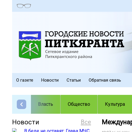
О газете
Новости
Статьи
Обратная связь
Власть
Общество
Культура
Новости
Все
Междунар