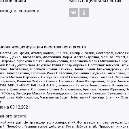
атной связи
Мы в социальных сетях:
 помощью сервисов
выполняющих функции иностранного агента:
 Настоящее Время, Azatliq Radiosi, PCE/PC, Сибирь.Реалии, Фактограф, Север
ягин Денис Николаевич, Апахончич Дарья Александровна, Medusa Project, П
етровна, Чуракова Ольга Владимировна, Железнова Мария Михайловна, Лукьян
й Илья Дмитриевич, Апухтина Юлия Владимировна, Постернак Алексей Евгеньев
рина Николаевна, Шлейнов Роман Юрьевич, Анин Роман Александрович, Вел
оника Вячеславовна, Карезина Инна Павловна, Кузьмина Людмила Гавриловна
ов Михаил Сергеевич, Пискунов Сергей Евгеньевич, Ковин Виталий Сергеевич
алерьевич, Иванова София Юрьевна, Пигалкин Илья Валерьевич, Петров Алексе
а, ЖУРНАЛИСТ-ИНОСТРАННЫЙ АГЕНТ, Вольтская Татьяна Анатольевна, Клепиков
авета Дмитриевна, Соловьева Елена Анатольевна, Арапова Галина Юрьевна, П
иа, РС-Балт, Заговора Максим Александрович, Ветошкина Валерия Валерьевна
ский союз библиофилов, Честные выборы, Нобелевский призыв, Еланчик Олег
а
е на
03.12.2021
нного агента:
ой культуры, Центр гендерных исследований, Фонд защиты прав граждан Шта
 Петербург, Гуманитарное действие, Лига Избирателей, Правовая инициат