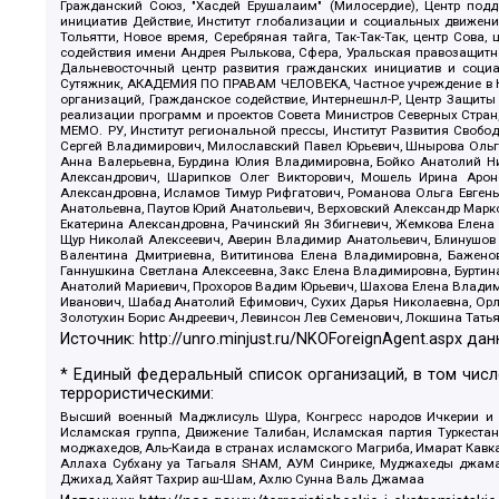
Гражданский Союз, "Хасдей Ерушалаим" (Милосердие), Центр под
инициатив Действие, Институт глобализации и социальных движен
Тольятти, Новое время, Серебряная тайга, Так-Так-Так, центр Сова
содействия имени Андрея Рылькова, Сфера, Уральская правозащитна
Дальневосточный центр развития гражданских инициатив и социа
Сутяжник, АКАДЕМИЯ ПО ПРАВАМ ЧЕЛОВЕКА, Частное учреждение в Ка
организаций, Гражданское содействие, Интернешнл-Р, Центр Защиты
реализации программ и проектов Совета Министров Северных Стран
МЕМО. РУ, Институт региональной прессы, Институт Развития Своб
Сергей Владимирович, Милославский Павел Юрьевич, Шнырова Ольга
Анна Валерьевна, Бурдина Юлия Владимировна, Бойко Анатолий Ник
Александрович, Шарипков Олег Викторович, Мошель Ирина Ароно
Александровна, Исламов Тимур Рифгатович, Романова Ольга Евгень
Анатольевна, Паутов Юрий Анатольевич, Верховский Александр Марк
Екатерина Александровна, Рачинский Ян Збигневич, Жемкова Елена 
Щур Николай Алексеевич, Аверин Владимир Анатольевич, Блинушов 
Валентина Дмитриевна, Вититинова Елена Владимировна, Баженов
Ганнушкина Светлана Алексеевна, Закс Елена Владимировна, Буртин
Анатолий Мариевич, Прохоров Вадим Юрьевич, Шахова Елена Владими
Иванович, Шабад Анатолий Ефимович, Сухих Дарья Николаевна, Орл
Золотухин Борис Андреевич, Левинсон Лев Семенович, Локшина Тать
Источник:
http://unro.minjust.ru/NKOForeignAgent.aspx
дан
* Единый федеральный список организаций, в том чис
террористическими:
Высший военный Маджлисуль Шура, Конгресс народов Ичкерии и Да
Исламская группа, Движение Талибан, Исламская партия Туркест
моджахедов, Аль-Каида в странах исламского Магриба, Имарат Кавка
Аллаха Субхану уа Тагьаля SHAM, АУМ Синрике, Муджахеды джамаа
Джихад, Хайят Тахрир аш-Шам, Ахлю Сунна Валь Джамаа