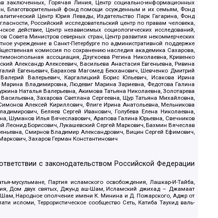
рав заключенных, Горячая Линия, Центр социально-информационных
дан, Благотворительный фонд помощи осужденным и их семьям, Фонд
 Аналитический Центр Юрия Левады, Издательство Парк Гагарина, Фонд
гласности, Российский исследовательский центр по правам человека,
ское действие, Центр независимых социологических исследований,
в Совета Министров северных стран, Центр развития некоммерческих
стное учреждение в Санкт-Петербурге по административной поддержке
Общественная комиссия по сохранению наследия академика Сахарова,
нтимонопольная ассоциация, Дзугкоева Регина Николаевна, Кривенко
кий Александр Алексеевич, Васильева Анастасия Евгеньевна, Ривина
италий Евгеньевич, Барахоев Магомед Бекханович, Шевченко Дмитрий
 Валерий Валерьевич, Каргалицкий Борис Юльевич, Исакова Ирина
ва Марина Владимировна, Людевиг Марина Зариевна, Федотова Галина
уркина Наталья Валерьевна, Акимова Татьяна Николаевна, Золотарева
 Васильевна, Захарова Светлана Сергеевна, Щур Татьяна Михайловна,
 Симонов Алексей Кириллович, Флиге Ирина Анатольевна, Мельникова
адимирович, Беляев Сергей Иванович, Голубева Елена Николаевна,
вна, Шуманов Илья Вячеславович, Арапова Галина Юрьевна, Свечников
ий Леонид Борисович, Лукашевский Сергей Маркович, Бахмин Вячеслав
геньевна, Смирнов Владимир Александрович, Вицин Сергей Ефимович,
 Маркович, Захаров Герман Константинович
оответствии с законодательством Российской Федерации
тья-мусульмане, Партия исламского освобождения, Лашкар-И-Тайба,
дия, Дом двух святых, Джунд аш-Шам, Исламский джихад – Джамаат
ш-Шам, Народное ополчение имени К. Минина и Д. Пожарского, Аджр от
и исломи, Террористическое сообщество Сеть, Катиба Таухид валь-