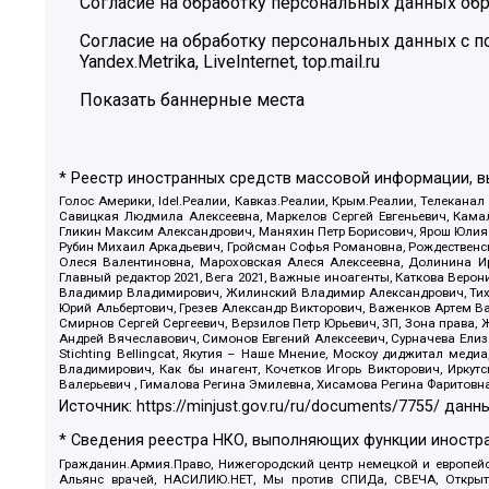
Согласие на обработку персональных данных обр
Согласие на обработку персональных данных с
Yandex.Metrika, LiveInternet, top.mail.ru
Показать баннерные места
* Реестр иностранных средств массовой информации, 
Голос Америки, Idel.Реалии, Кавказ.Реалии, Крым.Реалии, Телеканал
Савицкая Людмила Алексеевна, Маркелов Сергей Евгеньевич, Камал
Гликин Максим Александрович, Маняхин Петр Борисович, Ярош Юлия П
Рубин Михаил Аркадьевич, Гройсман Софья Романовна, Рождественски
Олеся Валентиновна, Мароховская Алеся Алексеевна, Долинина И
Главный редактор 2021, Вега 2021, Важные иноагенты, Каткова Вер
Владимир Владимирович, Жилинский Владимир Александрович, Тихон
Юрий Альбертович, Грезев Александр Викторович, Важенков Артем В
Смирнов Сергей Сергеевич, Верзилов Петр Юрьевич, ЗП, Зона прав
Андрей Вячеславович, Симонов Евгений Алексеевич, Сурначева Елиз
Stichting Bellingcat, Якутия – Наше Мнение, Москоу диджитал мед
Владимирович, Как бы инагент, Кочетков Игорь Викторович, Иркут
Валерьевич , Гималова Регина Эмилевна, Хисамова Регина Фаритовн
Источник:
https://minjust.gov.ru/ru/documents/7755/
данны
* Сведения реестра НКО, выполняющих функции иностра
Гражданин.Армия.Право, Нижегородский центр немецкой и европейск
Альянс врачей, НАСИЛИЮ.НЕТ, Мы против СПИДа, СВЕЧА, Открытый