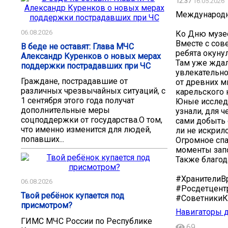
12:37
16.05.2026
Международн
06.08.2026
️Ко Дню музе
Вместе с сов
В беде не оставят: Глава МЧС
ребята окуну
Александр Куренков о новых мерах
Там уже ждал
поддержки пострадавших при ЧС
увлекательно
Граждане, пострадавшие от
от древних м
различных чрезвычайных ситуаций, с
карельского 
1 сентября этого года получат
Юные исследо
дополнительные меры
узнали, для 
соцподдержки от государства.О том,
сами добыть о
что именно изменится для людей,
ли не искрил
попавших...
Огромное спа
моменты зап
Также благод
#ХранителиВ
06.08.2026
#Росдетцент
Твой ребёнок купается под
#СоветникиК
присмотром?
Навигаторы д
ГИМС МЧС России по Республике
69