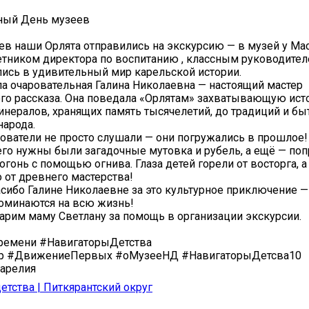
ый День музеев
ев наши Орлята отправились на экскурсию — в музей у Мас
етником директора по воспитанию , классным руководите
лись в удивительный мир карельской истории.
а очаровательная Галина Николаевна — настоящий мастер
го рассказа. Она поведала «Орлятам» захватывающую ист
инералов, хранящих память тысячелетий, до традиций и бы
народа.
ватели не просто слушали — они погружались в прошлое!
чего нужны были загадочные мутовка и рубель, а ещё — по
гонь с помощью огнива. Глаза детей горели от восторга, а 
о от древнего мастерства!
сибо Галине Николаевне за это культурное приключение —
оминаются на всю жизнь!
арим маму Светлану за помощь в организации экскурсии.
ремени #НавигаторыДетства
р #ДвижениеПервых #оМузееНД #НавигаторыДетсва10
арелия
етства | Питкярантский округ