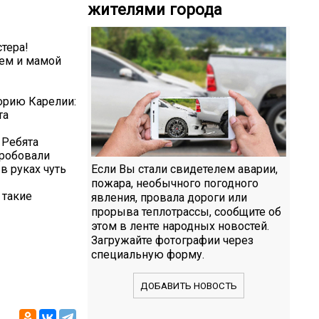
жителями города
тера!
лем и мамой
орию Карелии:
та
 Ребята
пробовали
в руках чуть
Если Вы стали свидетелем аварии,
пожара, необычного погодного
 такие
явления, провала дороги или
прорыва теплотрассы, сообщите об
этом в ленте народных новостей.
Загружайте фотографии через
специальную форму.
ДОБАВИТЬ НОВОСТЬ