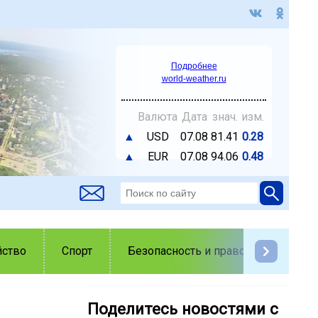
Подробнее
world-weather.ru
Валюта
Дата
знач.
изм.
▲
USD
07.08
81.41
0.28
▲
EUR
07.08
94.06
0.48
йство
Спорт
Безопасность и правопорядок
Поделитесь новостями с