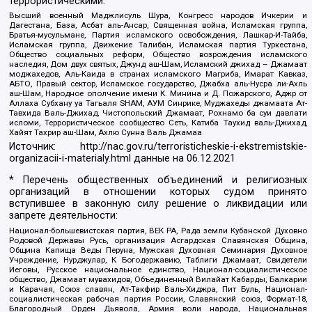
террористическими:
Высший военный Маджлисуль Шура, Конгресс народов Ичкерии и
Дагестана, База, Асбат аль-Ансар, Священная война, Исламская группа,
Братья-мусульмане, Партия исламского освобождения, Лашкар-И-Тайба,
Исламская группа, Движение Талибан, Исламская партия Туркестана,
Общество социальных реформ, Общество возрождения исламского
наследия, Дом двух святых, Джунд аш-Шам, Исламский джихад – Джамаат
моджахедов, Аль-Каида в странах исламского Магриба, Имарат Кавказ,
АБТО, Правый сектор, Исламское государство, Джабха аль-Нусра ли-Ахль
аш-Шам, Народное ополчение имени К. Минина и Д. Пожарского, Аджр от
Аллаха Субхану уа Тагьаля SHAM, АУМ Синрике, Муджахеды джамаата Ат-
Тавхида Валь-Джихад, Чистопольский Джамаат, Рохнамо ба суи давлати
исломи, Террористическое сообщество Сеть, Катиба Таухид валь-Джихад,
Хайят Тахрир аш-Шам, Ахлю Сунна Валь Джамаа
Источник:
http://nac.gov.ru/terroristicheskie-i-ekstremistskie-
organizacii-i-materialy.html
данные на
06.12.2021
* Перечень общественных объединений и религиозных
организаций в отношении которых судом принято
вступившее в законную силу решение о ликвидации или
запрете деятельности:
Национал-большевистская партия, ВЕК РА, Рада земли Кубанской Духовно
Родовой Державы Русь, организация Асгардская Славянская Община,
Община Капища Веды Перуна, Мужская Духовная Семинария Духовное
Учреждение, Нурджулар, К Богодержавию, Таблиги Джамаат, Свидетели
Иеговы, Русское национальное единство, Национал-социалистическое
общество, Джамаат мувахидов, Объединенный Вилайат Кабарды, Балкарии
и Карачая, Союз славян, Ат-Такфир Валь-Хиджра, Пит Буль, Национал-
социалистическая рабочая партия России, Славянский союз, Формат-18,
Благородный Орден Дьявола, Армия воли народа, Национальная