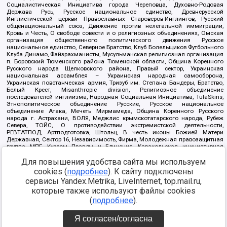
Социалистическая Инициатива города Череповца, Духовно-Родовая
Держава Русь, Русское национальное единство, Древнерусской
Инглистической церкви Православных Староверов-Инглингов, Русский
общенациональный союз, Движение против нелегальной иммиграции,
Кровь и Честь, О свободе совести и о религиозных объединениях, Омская
организация общественного политического движения Русское
национальное единство, Северное Братство, Клуб Болельщиков Футбольного
Клуба Динамо, Файзрахманисты, Мусульманская религиозная организация
п. Боровский Тюменского района Тюменской области, Община Коренного
Русского народа Щелковского района, Правый сектор, Украинская
национальная ассамблея – Украинская народная самооборона,
Украинская повстанческая армия, Тризуб им. Степана Бандеры, Братство,
Белый Крест, Misanthropic division, Религиозное объединение
последователей инглиизма, Народная Социальная Инициатива, TulaSkins,
Этнополитическое объединение Русские, Русское национальное
объединение Атака, Мечеть Мирмамеда, Община Коренного Русского
народа г. Астрахани, ВОЛЯ, Меджлис крымскотатарского народа, Рубеж
Севера, ТОЙС, О противодействии экстремистской деятельности,
РЕВТАТПОД, Артподготовка, Штольц, В честь иконы Божией Матери
Державная, Сектор 16, Независимость, Фирма, Молодежная правозащитная
группа МПГ, Курсом Правды и Единения, Каракольская инициативная
группа, Автоград Крю, Союз Славянских Сил Руси, Алля-Аят,
Благотворительный пансионат Ак Умут, Русская республика Русь,
Для повышения удобства сайта мы используем
Арестантское уголовное единство, Башкорт, Нация и свобода, W.H.С., Фалунь
cookies (
подробнее
). К сайту подключены
Дафа, Иртыш Ultras, Русский Патриотический клуб-Новокузнецк/РПК,
сервисы Yandex.Metrika, LiveInternet, top.mail.ru,
Сибирский державный союз, Фонд борьбы с коррупцией, Фонд защиты прав
граждан, Штабы Навального, Совет граждан СССР Прикубанского округа г.
которые также используют файлы cookies
Краснодара
(
подробнее
).
Источник:
https://minjust.gov.ru/ru/documents/7822/
данные на
08.12.2021
Я согласен/согласна