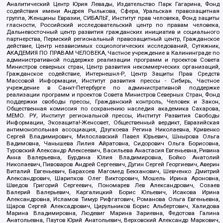
Аналитический Центр Юрия Левады, Издательство Парк Гагарина, Фонд
содействия имени Андрея Рылькова, Сфера, Уральская правозащитная
группа, Женщины Евразии, СИБАЛЬТ, Институт прав человека, Фонд защиты
гласности, Российский исследовательский центр по правам человека,
Дальневосточный центр развития гражданских инициатив и социального
партнерства, Пермский региональный правозащитный центр, Гражданское
действие, Центр независимых социологических исследований, Сутяжник,
АКАДЕМИЯ ПО ПРАВАМ ЧЕЛОВЕКА, Частное учреждение в Калининграде по
административной поддержке реализации программ и проектов Совета
Министров северных стран, Центр развития некоммерческих организаций,
Гражданское содействие, Интернешнл-Р, Центр Защиты Прав Средств
Массовой Информации, Институт развития прессы - Сибирь, Частное
учреждение в Санкт-Петербурге по административной поддержке
реализации программ и проектов Совета Министров Северных Стран, Фонд
поддержки свободы прессы, Гражданский контроль, Человек и Закон,
Общественная комиссия по сохранению наследия академика Сахарова,
МЕМО. РУ, Институт региональной прессы, Институт Развития Свободы
Информации, Экозащита!-Женсовет, Общественный вердикт, Евразийская
антимонопольная ассоциация, Дзугкоева Регина Николаевна, Кривенко
Сергей Владимирович, Милославский Павел Юрьевич, Шнырова Ольга
Вадимовна, Чанышева Лилия Айратовна, Сидорович Ольга Борисовна,
Туровский Александр Алексеевич, Васильева Анастасия Евгеньевна, Ривина
Анна Валерьевна, Бурдина Юлия Владимировна, Бойко Анатолий
Николаевич, Пивоваров Андрей Сергеевич, Дугин Сергей Георгиевич, Аверин
Виталий Евгеньевич, Барахоев Магомед Бекханович, Шевченко Дмитрий
Александрович, Шарипков Олег Викторович, Мошель Ирина Ароновна,
Шведов Григорий Сергеевич, Пономарев Лев Александрович, Созаев
Валерий Валерьевич, Каргалицкий Борис Юльевич, Исакова Ирина
Александровна, Исламов Тимур Рифгатович, Романова Ольга Евгеньевна,
Щаров Сергей Алексадрович, Цирульников Борис Альбертович, Халидова
Марина Владимировна, Людевиг Марина Зариевна, Федотова Галина
Анатольевна, Паутов Юрий Анатольевич, Верховский Александр Маркович,