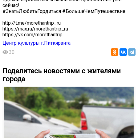
сейчас!
#ЗнатьЛюбитьГордиться #БольшеЧемПутешествие
http://t.me/morethantrip_ru
https://max.ru/morethantrip_ru
https://vk.com/morethantrip
Центр культуры г.Питкяранта
30
Поделитесь новостями с жителями
города