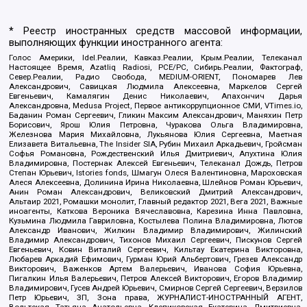
* Реестр иностранных средств массовой информации,
выполняющих функции иностранного агента:
Голос Америки, Idel.Реалии, Кавказ.Реалии, Крым.Реалии, Телеканал
Настоящее Время, Azatliq Radiosi, PCE/PC, Сибирь.Реалии, Фактограф,
Север.Реалии, Радио Свобода, MEDIUM-ORIENT, Пономарев Лев
Александрович, Савицкая Людмила Алексеевна, Маркелов Сергей
Евгеньевич, Камалягин Денис Николаевич, Апахончич Дарья
Александровна, Medusa Project, Первое антикоррупционное СМИ, VTimes.io,
Баданин Роман Сергеевич, Гликин Максим Александрович, Маняхин Петр
Борисович, Ярош Юлия Петровна, Чуракова Ольга Владимировна,
Железнова Мария Михайловна, Лукьянова Юлия Сергеевна, Маетная
Елизавета Витальевна, The Insider SIA, Рубин Михаил Аркадьевич, Гройсман
Софья Романовна, Рождественский Илья Дмитриевич, Апухтина Юлия
Владимировна, Постернак Алексей Евгеньевич, Телеканал Дождь, Петров
Степан Юрьевич, Istories fonds, Шмагун Олеся Валентиновна, Мароховская
Алеся Алексеевна, Долинина Ирина Николаевна, Шлейнов Роман Юрьевич,
Анин Роман Александрович, Великовский Дмитрий Александрович,
Альтаир 2021, Ромашки монолит, Главный редактор 2021, Вега 2021, Важные
иноагенты, Каткова Вероника Вячеславовна, Карезина Инна Павловна,
Кузьмина Людмила Гавриловна, Костылева Полина Владимировна, Лютов
Александр Иванович, Жилкин Владимир Владимирович, Жилинский
Владимир Александрович, Тихонов Михаил Сергеевич, Пискунов Сергей
Евгеньевич, Ковин Виталий Сергеевич, Кильтау Екатерина Викторовна,
Любарев Аркадий Ефимович, Гурман Юрий Альбертович, Грезев Александр
Викторович, Важенков Артем Валерьевич, Иванова София Юрьевна,
Пигалкин Илья Валерьевич, Петров Алексей Викторович, Егоров Владимир
Владимирович, Гусев Андрей Юрьевич, Смирнов Сергей Сергеевич, Верзилов
Петр Юрьевич, ЗП, Зона права, ЖУРНАЛИСТ-ИНОСТРАННЫЙ АГЕНТ,
Вольтская Татьяна Анатольевна, Клепиковская Екатерина Дмитриевна,