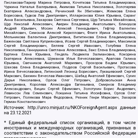
Пислакова-Паркер Марина Петровна, Кочеткова Татьяна Владимировна,
Чуркина Наталья Валерьевна, Акимова Татьяна Николаевна, Золотарева
Екатерина Александровна, Рачинский Ян Збигневич, Жемкова Елена
Борисовна, Гудков Лев Дмитриевич, Илларионова Юлия Юрьевна, Саранг
Анна Васильевна, Захарова Светлана Сергеевна, Щур Татьяна Михайловна,
Щур Николай Алексеевич, Аверин Владимир Анатольевич, Блинушов
Андрей Юрьевич, Мосин Алексей Геннадьевич, Гефтер Валентин
Михайлович, Симонов Алексей Кириллович, Флиге Ирина Анатольевна,
Мельникова Валентина Дмитриевна, Вититинова Елена Владимировна,
Баженова Светлана Куприяновна, Исаев Сергей Владимирович, Максимов
Сергей Владимирович, Беляев Сергей Иванович, Голубева Елена
Николаевна, Ганнушкина Светлана Алексеевна, Закс Елена Владимировна,
Буртина Елена Юрьевна, Гендель Людмила Залмановна, Кокорина
Екатерина Алексеевна, Шуманов Илья Вячеславович, Арапова Галина
Юрьевна, Свечников Анатолий Мариевич, Прохоров Вадим Юрьевич,
Шахова Елена Владимировна, Подузов Сергей Васильевич, Протасова
Ирина Вячеславовна, Литинский Леонид Борисович, Лукашевский Сергей
Маркович, Бахмин Вячеслав Иванович, Шабад Анатолий Ефимович, Сухих
Дарья Николаевна, Орлов Олег Петрович, Добровольская Анна
Дмитриевна, Королева Александра Евгеньевна, Смирнов Владимир
Александрович, Вицин Сергей Ефимович, Золотухин Борис Андреевич,
Левинсон Лев Семенович, Локшина Татьяна Иосифовна, Орлов Олег
Петрович, Полякова Мара Федоровна, Резник Генри Маркович, Захаров
Герман Константинович
Источник:
http://unro.minjust.ru/NKOForeignAgent.aspx
данные
на
23.12.2021
* Единый федеральный список организаций, в том числе
иностранных и международных организаций, признанных в
соответствии с законодательством Российской Федерации