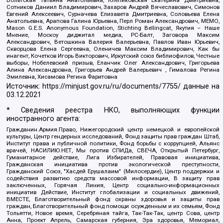
Сотников Даниил Владимирович, Захаров Андрей Вячеславович, Симонов
Евгений Алексеевич, Сурначева Елизавета Дмитриевна, Соловьева Елена
Анатольевна, Арапова Галина Юрьевна, Перл Роман Александрович, МЕМО,
Mason G.E.S. Anonymous Foundation, Stichting Bellingcat, Якутия – Наше
Мнение, Москоу диджитал медиа, РС-Балт, Заговора Максим
Александрович, Ветошкина Валерия Валерьевна, Павлов Иван Юрьевич,
Скворцова Елена Сергеевна, Оленичев Максим Владимирович, Как бы
инагент, Кочетков Игорь Викторович, Иркутский союз библиофилов, Честные
выборы, Нобелевский призыв, Еланчик Олег Александрович, Григорьева
Алина Александровна, Григорьев Андрей Валерьевич , Гималова Регина
Эмилевна, Хисамова Регина Фаритовна
Источник:
https://minjust.gov.ru/ru/documents/7755/
данные на
03.12.2021
* Сведения реестра НКО, выполняющих функции
иностранного агента:
Гражданин.Армия.Право, Нижегородский центр немецкой и европейской
культуры, Центр гендерных исследований, Фонд защиты прав граждан Штаб,
Институт права и публичной политики, Фонд борьбы с коррупцией, Альянс
врачей, НАСИЛИЮ.НЕТ, Мы против СПИДа, СВЕЧА, Открытый Петербург,
Гуманитарное действие, Лига Избирателей, Правовая инициатива,
Гражданская инициатива против экологической преступности,
Гражданский Союз, "Хасдей Ерушалаим" (Милосердие), Центр поддержки и
содействия развитию средств массовой информации, В защиту прав
заключенных, Горячая Линия, Центр социально-информационных
инициатив Действие, Институт глобализации и социальных движений,
ВМЕСТЕ, Благотворительный фонд охраны здоровья и защиты прав
граждан, Благотворительный фонд помощи осужденным и их семьям, Фонд
Тольятти, Новое время, Серебряная тайга, Так-Так-Так, центр Сова, центр
Анна, Проект Апрель, Самарская губерния, Эра здоровья, Мемориал,