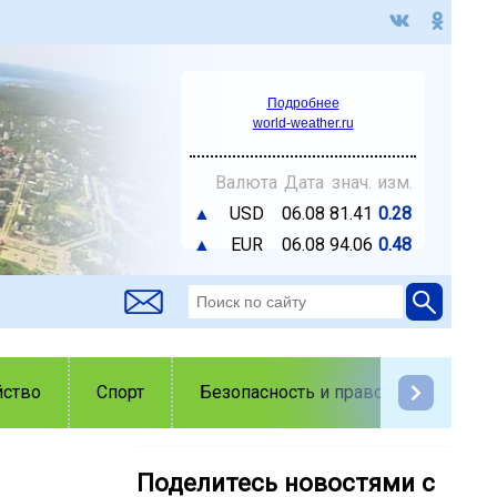
Подробнее
world-weather.ru
Валюта
Дата
знач.
изм.
▲
USD
06.08
81.41
0.28
▲
EUR
06.08
94.06
0.48
йство
Спорт
Безопасность и правопорядок
Поделитесь новостями с