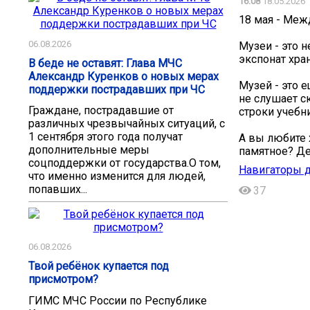
16:08
18.05.2026
18 мая - Меж
06.08.2026
Музеи - это 
экспонат хран
В беде не оставят: Глава МЧС
Александр Куренков о новых мерах
Музей - это 
поддержки пострадавших при ЧС
не слушает с
Граждане, пострадавшие от
строки учебн
различных чрезвычайных ситуаций, с
1 сентября этого года получат
А вы любите 
дополнительные меры
памятное? Де
соцподдержки от государства.О том,
Навигаторы д
что именно изменится для людей,
попавших...
37
06.08.2026
Твой ребёнок купается под
присмотром?
ГИМС МЧС России по Республике