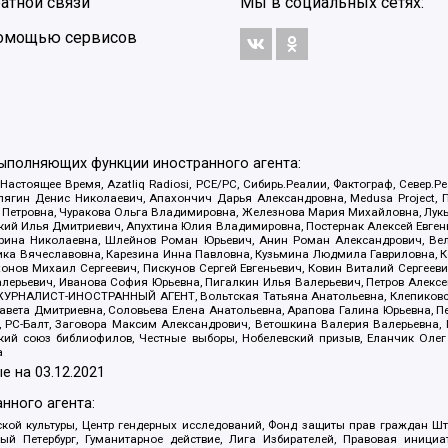
атной связи
Мы в социальных сетях:
 помощью сервисов
выполняющих функции иностранного агента:
 Настоящее Время, Azatliq Radiosi, PCE/PC, Сибирь.Реалии, Фактограф, Север
ягин Денис Николаевич, Апахончич Дарья Александровна, Medusa Project, П
етровна, Чуракова Ольга Владимировна, Железнова Мария Михайловна, Лукьян
й Илья Дмитриевич, Апухтина Юлия Владимировна, Постернак Алексей Евгеньев
рина Николаевна, Шлейнов Роман Юрьевич, Анин Роман Александрович, Вел
оника Вячеславовна, Карезина Инна Павловна, Кузьмина Людмила Гавриловна
ов Михаил Сергеевич, Пискунов Сергей Евгеньевич, Ковин Виталий Сергеевич
алерьевич, Иванова София Юрьевна, Пигалкин Илья Валерьевич, Петров Алексе
а, ЖУРНАЛИСТ-ИНОСТРАННЫЙ АГЕНТ, Вольтская Татьяна Анатольевна, Клепиков
авета Дмитриевна, Соловьева Елена Анатольевна, Арапова Галина Юрьевна, П
иа, РС-Балт, Заговора Максим Александрович, Ветошкина Валерия Валерьевна
ский союз библиофилов, Честные выборы, Нобелевский призыв, Еланчик Олег
а
е на
03.12.2021
нного агента:
ой культуры, Центр гендерных исследований, Фонд защиты прав граждан Шта
 Петербург, Гуманитарное действие, Лига Избирателей, Правовая инициат