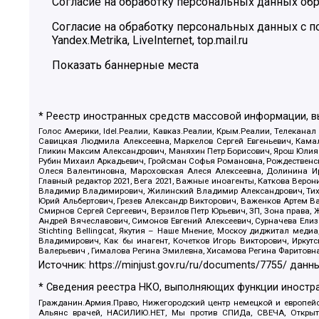
Согласие на обработку персональных данных обр
Согласие на обработку персональных данных с
Yandex.Metrika, LiveInternet, top.mail.ru
Показать баннерные места
* Реестр иностранных средств массовой информации, 
Голос Америки, Idel.Реалии, Кавказ.Реалии, Крым.Реалии, Телеканал
Савицкая Людмила Алексеевна, Маркелов Сергей Евгеньевич, Камал
Гликин Максим Александрович, Маняхин Петр Борисович, Ярош Юлия П
Рубин Михаил Аркадьевич, Гройсман Софья Романовна, Рождественски
Олеся Валентиновна, Мароховская Алеся Алексеевна, Долинина И
Главный редактор 2021, Вега 2021, Важные иноагенты, Каткова Вер
Владимир Владимирович, Жилинский Владимир Александрович, Тихон
Юрий Альбертович, Грезев Александр Викторович, Важенков Артем В
Смирнов Сергей Сергеевич, Верзилов Петр Юрьевич, ЗП, Зона прав
Андрей Вячеславович, Симонов Евгений Алексеевич, Сурначева Елиз
Stichting Bellingcat, Якутия – Наше Мнение, Москоу диджитал мед
Владимирович, Как бы инагент, Кочетков Игорь Викторович, Иркут
Валерьевич , Гималова Регина Эмилевна, Хисамова Регина Фаритовн
Источник:
https://minjust.gov.ru/ru/documents/7755/
данны
* Сведения реестра НКО, выполняющих функции иностра
Гражданин.Армия.Право, Нижегородский центр немецкой и европейск
Альянс врачей, НАСИЛИЮ.НЕТ, Мы против СПИДа, СВЕЧА, Открытый