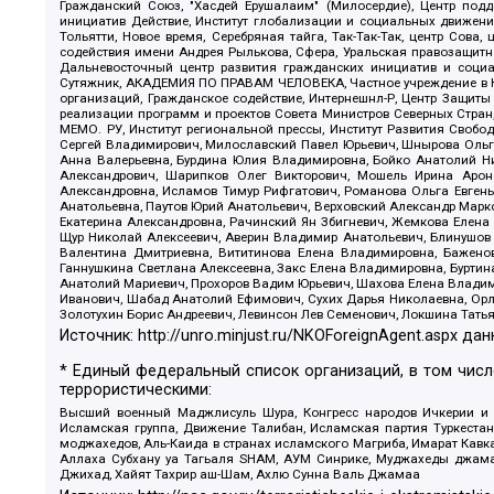
Гражданский Союз, "Хасдей Ерушалаим" (Милосердие), Центр под
инициатив Действие, Институт глобализации и социальных движен
Тольятти, Новое время, Серебряная тайга, Так-Так-Так, центр Сова
содействия имени Андрея Рылькова, Сфера, Уральская правозащитна
Дальневосточный центр развития гражданских инициатив и социа
Сутяжник, АКАДЕМИЯ ПО ПРАВАМ ЧЕЛОВЕКА, Частное учреждение в Ка
организаций, Гражданское содействие, Интернешнл-Р, Центр Защиты
реализации программ и проектов Совета Министров Северных Стран
МЕМО. РУ, Институт региональной прессы, Институт Развития Своб
Сергей Владимирович, Милославский Павел Юрьевич, Шнырова Ольга
Анна Валерьевна, Бурдина Юлия Владимировна, Бойко Анатолий Ник
Александрович, Шарипков Олег Викторович, Мошель Ирина Ароно
Александровна, Исламов Тимур Рифгатович, Романова Ольга Евгень
Анатольевна, Паутов Юрий Анатольевич, Верховский Александр Марк
Екатерина Александровна, Рачинский Ян Збигневич, Жемкова Елена 
Щур Николай Алексеевич, Аверин Владимир Анатольевич, Блинушов 
Валентина Дмитриевна, Вититинова Елена Владимировна, Баженов
Ганнушкина Светлана Алексеевна, Закс Елена Владимировна, Буртин
Анатолий Мариевич, Прохоров Вадим Юрьевич, Шахова Елена Владими
Иванович, Шабад Анатолий Ефимович, Сухих Дарья Николаевна, Орл
Золотухин Борис Андреевич, Левинсон Лев Семенович, Локшина Тать
Источник:
http://unro.minjust.ru/NKOForeignAgent.aspx
дан
* Единый федеральный список организаций, в том чис
террористическими:
Высший военный Маджлисуль Шура, Конгресс народов Ичкерии и Да
Исламская группа, Движение Талибан, Исламская партия Туркест
моджахедов, Аль-Каида в странах исламского Магриба, Имарат Кавка
Аллаха Субхану уа Тагьаля SHAM, АУМ Синрике, Муджахеды джамаа
Джихад, Хайят Тахрир аш-Шам, Ахлю Сунна Валь Джамаа