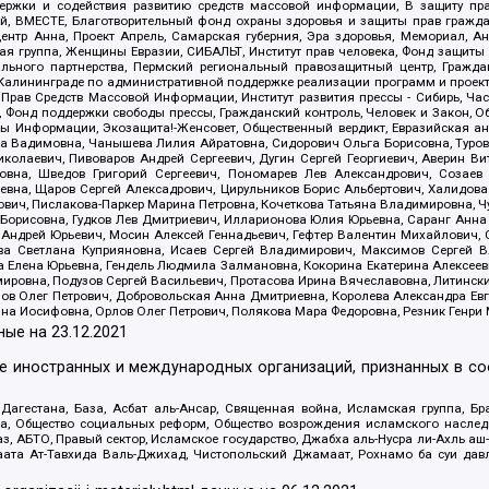
держки и содействия развитию средств массовой информации, В защиту п
ий, ВМЕСТЕ, Благотворительный фонд охраны здоровья и защиты прав граж
, центр Анна, Проект Апрель, Самарская губерния, Эра здоровья, Мемориал,
я группа, Женщины Евразии, СИБАЛЬТ, Институт прав человека, Фонд защиты 
льного партнерства, Пермский региональный правозащитный центр, Граждан
лининграде по административной поддержке реализации программ и проекто
 Прав Средств Массовой Информации, Институт развития прессы - Сибирь, Ча
, Фонд поддержки свободы прессы, Гражданский контроль, Человек и Закон, 
оды Информации, Экозащита!-Женсовет, Общественный вердикт, Евразийская а
 Вадимовна, Чанышева Лилия Айратовна, Сидорович Ольга Борисовна, Туровс
олаевич, Пивоваров Андрей Сергеевич, Дугин Сергей Георгиевич, Аверин В
вна, Шведов Григорий Сергеевич, Пономарев Лев Александрович, Созаев
евна, Щаров Сергей Алексадрович, Цирульников Борис Альбертович, Халидо
ович, Пислакова-Паркер Марина Петровна, Кочеткова Татьяна Владимировна, Ч
Борисовна, Гудков Лев Дмитриевич, Илларионова Юлия Юрьевна, Саранг Анна
Андрей Юрьевич, Мосин Алексей Геннадьевич, Гефтер Валентин Михайлович,
а Светлана Куприяновна, Исаев Сергей Владимирович, Максимов Сергей Вл
а Елена Юрьевна, Гендель Людмила Залмановна, Кокорина Екатерина Алексее
ровна, Подузов Сергей Васильевич, Протасова Ирина Вячеславовна, Литинск
ов Олег Петрович, Добровольская Анна Дмитриевна, Королева Александра Ев
яна Иосифовна, Орлов Олег Петрович, Полякова Мара Федоровна, Резник Генри
ные на
23.12.2021
ле иностранных и международных организаций, признанных в с
гестана, База, Асбат аль-Ансар, Священная война, Исламская группа, Бра
ана, Общество социальных реформ, Общество возрождения исламского насле
з, АБТО, Правый сектор, Исламское государство, Джабха аль-Нусра ли-Ахль а
та Ат-Тавхида Валь-Джихад, Чистопольский Джамаат, Рохнамо ба суи давлат