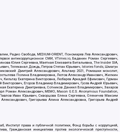
.Реалии, Радио Свобода, MEDIUM-ORIENT, Пономарев Лев Александрович,
ервое антикоррупционное СМИ, VTimes.io, Баданин Роман Сергеевич,
ова Юлия Сергеевна, Маетная Елизавета Витальевна, The Insider SIA,
ич, Телеканал Дождь, Петров Степан Юрьевич, Istories fonds, Шмагун
иковский Дмитрий Александрович, Альтаир 2021, Ромашки монолит,
, Костылева Полина Владимировна, Лютов Александр Иванович, Жилкин
, Кильтау Екатерина Викторовна, Любарев Аркадий Ефимович, Гурман
й Викторович, Егоров Владимир Владимирович, Гусев Андрей Юрьевич,
ская Екатерина Дмитриевна, Сотников Даниил Владимирович, Захаров
ерл Роман Александрович, МЕМО, Mason G.E.S. Anonymous Foundation,
, Павлов Иван Юрьевич, Скворцова Елена Сергеевна, Оленичев Максим
 Александрович, Григорьева Алина Александровна, Григорьев Андрей
б, Институт права и публичной политики, Фонд борьбы с коррупцией,
ива, Гражданская инициатива против экологической преступности,