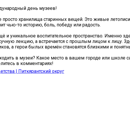
дународный день музеев!
не просто хранилища старинных вещей. Это живые летопис
ит чью-то историю, боль, победу или радость.
ещё и уникальное воспитательное пространство. Именно зд
кучную лекцию, а встречается с прошлым лицом к лицу. З
иков, а герои былых времён становятся близкими и понятн
ходить в музеи? Какое место в вашем городе или школе 
литесь в комментариях!
етства | Питкярантский округ