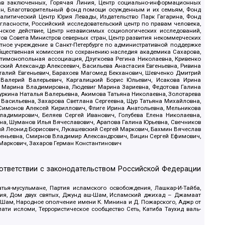
рав заключенных, Горячая Линия, Центр социально-информационных
дан, Благотворительный фонд помощи осужденным и их семьям, Фонд
 Аналитический Центр Юрия Левады, Издательство Парк Гагарина, Фонд
гласности, Российский исследовательский центр по правам человека,
ское действие, Центр независимых социологических исследований,
в Совета Министров северных стран, Центр развития некоммерческих
стное учреждение в Санкт-Петербурге по административной поддержке
Общественная комиссия по сохранению наследия академика Сахарова,
нтимонопольная ассоциация, Дзугкоева Регина Николаевна, Кривенко
кий Александр Алексеевич, Васильева Анастасия Евгеньевна, Ривина
италий Евгеньевич, Барахоев Магомед Бекханович, Шевченко Дмитрий
 Валерий Валерьевич, Каргалицкий Борис Юльевич, Исакова Ирина
ва Марина Владимировна, Людевиг Марина Зариевна, Федотова Галина
уркина Наталья Валерьевна, Акимова Татьяна Николаевна, Золотарева
 Васильевна, Захарова Светлана Сергеевна, Щур Татьяна Михайловна,
 Симонов Алексей Кириллович, Флиге Ирина Анатольевна, Мельникова
адимирович, Беляев Сергей Иванович, Голубева Елена Николаевна,
вна, Шуманов Илья Вячеславович, Арапова Галина Юрьевна, Свечников
ий Леонид Борисович, Лукашевский Сергей Маркович, Бахмин Вячеслав
геньевна, Смирнов Владимир Александрович, Вицин Сергей Ефимович,
 Маркович, Захаров Герман Константинович
оответствии с законодательством Российской Федерации
тья-мусульмане, Партия исламского освобождения, Лашкар-И-Тайба,
дия, Дом двух святых, Джунд аш-Шам, Исламский джихад – Джамаат
ш-Шам, Народное ополчение имени К. Минина и Д. Пожарского, Аджр от
и исломи, Террористическое сообщество Сеть, Катиба Таухид валь-