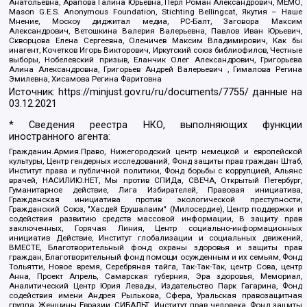
Анатольевна, Арапова Галина Юрьевна, Перл Роман Александрович, МЕМО,
Mason G.E.S. Anonymous Foundation, Stichting Bellingcat, Якутия – Наше
Мнение, Москоу диджитал медиа, РС-Балт, Заговора Максим
Александрович, Ветошкина Валерия Валерьевна, Павлов Иван Юрьевич,
Скворцова Елена Сергеевна, Оленичев Максим Владимирович, Как бы
инагент, Кочетков Игорь Викторович, Иркутский союз библиофилов, Честные
выборы, Нобелевский призыв, Еланчик Олег Александрович, Григорьева
Алина Александровна, Григорьев Андрей Валерьевич , Гималова Регина
Эмилевна, Хисамова Регина Фаритовна
Источник:
https://minjust.gov.ru/ru/documents/7755/
данные на
03.12.2021
* Сведения реестра НКО, выполняющих функции
иностранного агента:
Гражданин.Армия.Право, Нижегородский центр немецкой и европейской
культуры, Центр гендерных исследований, Фонд защиты прав граждан Штаб,
Институт права и публичной политики, Фонд борьбы с коррупцией, Альянс
врачей, НАСИЛИЮ.НЕТ, Мы против СПИДа, СВЕЧА, Открытый Петербург,
Гуманитарное действие, Лига Избирателей, Правовая инициатива,
Гражданская инициатива против экологической преступности,
Гражданский Союз, "Хасдей Ерушалаим" (Милосердие), Центр поддержки и
содействия развитию средств массовой информации, В защиту прав
заключенных, Горячая Линия, Центр социально-информационных
инициатив Действие, Институт глобализации и социальных движений,
ВМЕСТЕ, Благотворительный фонд охраны здоровья и защиты прав
граждан, Благотворительный фонд помощи осужденным и их семьям, Фонд
Тольятти, Новое время, Серебряная тайга, Так-Так-Так, центр Сова, центр
Анна, Проект Апрель, Самарская губерния, Эра здоровья, Мемориал,
Аналитический Центр Юрия Левады, Издательство Парк Гагарина, Фонд
содействия имени Андрея Рылькова, Сфера, Уральская правозащитная
группа, Женщины Евразии, СИБАЛЬТ, Институт прав человека, Фонд защиты