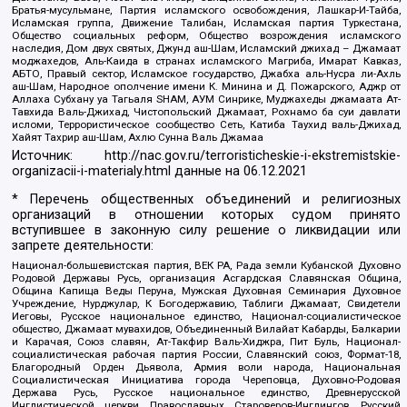
Братья-мусульмане, Партия исламского освобождения, Лашкар-И-Тайба,
Исламская группа, Движение Талибан, Исламская партия Туркестана,
Общество социальных реформ, Общество возрождения исламского
наследия, Дом двух святых, Джунд аш-Шам, Исламский джихад – Джамаат
моджахедов, Аль-Каида в странах исламского Магриба, Имарат Кавказ,
АБТО, Правый сектор, Исламское государство, Джабха аль-Нусра ли-Ахль
аш-Шам, Народное ополчение имени К. Минина и Д. Пожарского, Аджр от
Аллаха Субхану уа Тагьаля SHAM, АУМ Синрике, Муджахеды джамаата Ат-
Тавхида Валь-Джихад, Чистопольский Джамаат, Рохнамо ба суи давлати
исломи, Террористическое сообщество Сеть, Катиба Таухид валь-Джихад,
Хайят Тахрир аш-Шам, Ахлю Сунна Валь Джамаа
Источник:
http://nac.gov.ru/terroristicheskie-i-ekstremistskie-
organizacii-i-materialy.html
данные на
06.12.2021
* Перечень общественных объединений и религиозных
организаций в отношении которых судом принято
вступившее в законную силу решение о ликвидации или
запрете деятельности:
Национал-большевистская партия, ВЕК РА, Рада земли Кубанской Духовно
Родовой Державы Русь, организация Асгардская Славянская Община,
Община Капища Веды Перуна, Мужская Духовная Семинария Духовное
Учреждение, Нурджулар, К Богодержавию, Таблиги Джамаат, Свидетели
Иеговы, Русское национальное единство, Национал-социалистическое
общество, Джамаат мувахидов, Объединенный Вилайат Кабарды, Балкарии
и Карачая, Союз славян, Ат-Такфир Валь-Хиджра, Пит Буль, Национал-
социалистическая рабочая партия России, Славянский союз, Формат-18,
Благородный Орден Дьявола, Армия воли народа, Национальная
Социалистическая Инициатива города Череповца, Духовно-Родовая
Держава Русь, Русское национальное единство, Древнерусской
Инглистической церкви Православных Староверов-Инглингов, Русский