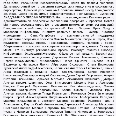
гласности, Российский исследовательский центр по правам человека,
Дальневосточный центр развития гражданских инициатив и социального
партнерства, Пермский региональный правозащитный центр, Гражданское
действие, Центр независимых социологических исследований, Сутяжник,
АКАДЕМИЯ ПО ПРАВАМ ЧЕЛОВЕКА, Частное учреждение в Калининграде по
административной поддержке реализации программ и проектов Совета
Министров северных стран, Центр развития некоммерческих организаций,
Гражданское содействие, Интернешнл-Р, Центр Защиты Прав Средств
Массовой Информации, Институт развития прессы - Сибирь, Частное
учреждение в Санкт-Петербурге по административной поддержке
реализации программ и проектов Совета Министров Северных Стран, Фонд
поддержки свободы прессы, Гражданский контроль, Человек и Закон,
Общественная комиссия по сохранению наследия академика Сахарова,
МЕМО. РУ, Институт региональной прессы, Институт Развития Свободы
Информации, Экозащита!-Женсовет, Общественный вердикт, Евразийская
антимонопольная ассоциация, Дзугкоева Регина Николаевна, Кривенко
Сергей Владимирович, Милославский Павел Юрьевич, Шнырова Ольга
Вадимовна, Чанышева Лилия Айратовна, Сидорович Ольга Борисовна,
Туровский Александр Алексеевич, Васильева Анастасия Евгеньевна, Ривина
Анна Валерьевна, Бурдина Юлия Владимировна, Бойко Анатолий
Николаевич, Пивоваров Андрей Сергеевич, Дугин Сергей Георгиевич, Аверин
Виталий Евгеньевич, Барахоев Магомед Бекханович, Шевченко Дмитрий
Александрович, Шарипков Олег Викторович, Мошель Ирина Ароновна,
Шведов Григорий Сергеевич, Пономарев Лев Александрович, Созаев
Валерий Валерьевич, Каргалицкий Борис Юльевич, Исакова Ирина
Александровна, Исламов Тимур Рифгатович, Романова Ольга Евгеньевна,
Щаров Сергей Алексадрович, Цирульников Борис Альбертович, Халидова
Марина Владимировна, Людевиг Марина Зариевна, Федотова Галина
Анатольевна, Паутов Юрий Анатольевич, Верховский Александр Маркович,
Пислакова-Паркер Марина Петровна, Кочеткова Татьяна Владимировна,
Чуркина Наталья Валерьевна, Акимова Татьяна Николаевна, Золотарева
Екатерина Александровна, Рачинский Ян Збигневич, Жемкова Елена