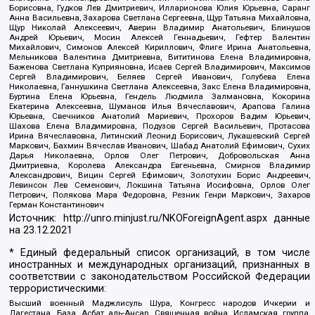
Борисовна, Гудков Лев Дмитриевич, Илларионова Юлия Юрьевна, Саранг
Анна Васильевна, Захарова Светлана Сергеевна, Щур Татьяна Михайловна,
Щур Николай Алексеевич, Аверин Владимир Анатольевич, Блинушов
Андрей Юрьевич, Мосин Алексей Геннадьевич, Гефтер Валентин
Михайлович, Симонов Алексей Кириллович, Флиге Ирина Анатольевна,
Мельникова Валентина Дмитриевна, Вититинова Елена Владимировна,
Баженова Светлана Куприяновна, Исаев Сергей Владимирович, Максимов
Сергей Владимирович, Беляев Сергей Иванович, Голубева Елена
Николаевна, Ганнушкина Светлана Алексеевна, Закс Елена Владимировна,
Буртина Елена Юрьевна, Гендель Людмила Залмановна, Кокорина
Екатерина Алексеевна, Шуманов Илья Вячеславович, Арапова Галина
Юрьевна, Свечников Анатолий Мариевич, Прохоров Вадим Юрьевич,
Шахова Елена Владимировна, Подузов Сергей Васильевич, Протасова
Ирина Вячеславовна, Литинский Леонид Борисович, Лукашевский Сергей
Маркович, Бахмин Вячеслав Иванович, Шабад Анатолий Ефимович, Сухих
Дарья Николаевна, Орлов Олег Петрович, Добровольская Анна
Дмитриевна, Королева Александра Евгеньевна, Смирнов Владимир
Александрович, Вицин Сергей Ефимович, Золотухин Борис Андреевич,
Левинсон Лев Семенович, Локшина Татьяна Иосифовна, Орлов Олег
Петрович, Полякова Мара Федоровна, Резник Генри Маркович, Захаров
Герман Константинович
Источник:
http://unro.minjust.ru/NKOForeignAgent.aspx
данные
на
23.12.2021
* Единый федеральный список организаций, в том числе
иностранных и международных организаций, признанных в
соответствии с законодательством Российской Федерации
террористическими:
Высший военный Маджлисуль Шура, Конгресс народов Ичкерии и
Дагестана, База, Асбат аль-Ансар, Священная война, Исламская группа,