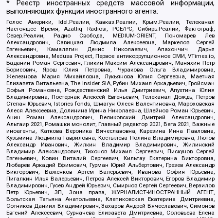
* Реестр иностранных средств массовой информации,
выполняющих функции иностранного агента:
Голос Америки, Idel.Реалии, Кавказ.Реалии, Крым.Реалии, Телеканал
Настоящее Время, Azatliq Radiosi, PCE/PC, Сибирь.Реалии, Фактограф,
Север.Реалии, Радио Свобода, MEDIUM-ORIENT, Пономарев Лев
Александрович, Савицкая Людмила Алексеевна, Маркелов Сергей
Евгеньевич, Камалягин Денис Николаевич, Апахончич Дарья
Александровна, Medusa Project, Первое антикоррупционное СМИ, VTimes.io,
Баданин Роман Сергеевич, Гликин Максим Александрович, Маняхин Петр
Борисович, Ярош Юлия Петровна, Чуракова Ольга Владимировна,
Железнова Мария Михайловна, Лукьянова Юлия Сергеевна, Маетная
Елизавета Витальевна, The Insider SIA, Рубин Михаил Аркадьевич, Гройсман
Софья Романовна, Рождественский Илья Дмитриевич, Апухтина Юлия
Владимировна, Постернак Алексей Евгеньевич, Телеканал Дождь, Петров
Степан Юрьевич, Istories fonds, Шмагун Олеся Валентиновна, Мароховская
Алеся Алексеевна, Долинина Ирина Николаевна, Шлейнов Роман Юрьевич,
Анин Роман Александрович, Великовский Дмитрий Александрович,
Альтаир 2021, Ромашки монолит, Главный редактор 2021, Вега 2021, Важные
иноагенты, Каткова Вероника Вячеславовна, Карезина Инна Павловна,
Кузьмина Людмила Гавриловна, Костылева Полина Владимировна, Лютов
Александр Иванович, Жилкин Владимир Владимирович, Жилинский
Владимир Александрович, Тихонов Михаил Сергеевич, Пискунов Сергей
Евгеньевич, Ковин Виталий Сергеевич, Кильтау Екатерина Викторовна,
Любарев Аркадий Ефимович, Гурман Юрий Альбертович, Грезев Александр
Викторович, Важенков Артем Валерьевич, Иванова София Юрьевна,
Пигалкин Илья Валерьевич, Петров Алексей Викторович, Егоров Владимир
Владимирович, Гусев Андрей Юрьевич, Смирнов Сергей Сергеевич, Верзилов
Петр Юрьевич, ЗП, Зона права, ЖУРНАЛИСТ-ИНОСТРАННЫЙ АГЕНТ,
Вольтская Татьяна Анатольевна, Клепиковская Екатерина Дмитриевна,
Сотников Даниил Владимирович, Захаров Андрей Вячеславович, Симонов
Евгений Алексеевич, Сурначева Елизавета Дмитриевна, Соловьева Елена