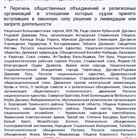
* Перечень общественных объединений и религиозных
организаций в отношении которых судом принято
вступившее в законную силу решение о ликвидации или
запрете деятельности:
Национал-большевистская партия, ВЕК РА, Рада земли Кубанской Духовно
Родовой Державы Русь, организация Асгардская Славянская Община,
Община Капища Веды Перуна, Мужская Духовная Семинария Духовное
Учреждение, Нурджулар, К Богодержавию, Таблиги Джамаат, Свидетели
Иеговы, Русское национальное единство, Национал-социалистическое
общество, Джамаат мувахидов, Объединенный Вилайат Кабарды, Балкарии
и Карачая, Союз славян, Ат-Такфир Валь-Хиджра, Пит Буль, Национал-
социалистическая рабочая партия России, Славянский союз, Формат-18,
Благородный Орден Дьявола, Армия воли народа, Национальная
Социалистическая Инициатива города Череповца, Духовно-Родовая
Держава Русь, Русское национальное единство, Древнерусской
Инглистической церкви Православных Староверов-Инглингов, Русский
общенациональный союз, Движение против нелегальной иммиграции,
Кровь и Честь, О свободе совести и о религиозных объединениях, Омская
организация общественного политического движения Русское
национальное единство, Северное Братство, Клуб Болельщиков Футбольного
Клуба Динамо, Файзрахманисты, Мусульманская религиозная организация
п. Боровский Тюменского района Тюменской области, Община Коренного
Русского народа Щелковского района, Правый сектор, Украинская
национальная ассамблея – Украинская народная самооборона,
Украинская повстанческая армия, Тризуб им. Степана Бандеры, Братство,
Белый Крест, Misanthropic division, Религиозное объединение
последователей инглиизма, Народная Социальная Инициатива, TulaSkins,
Этнополитическое объединение Русские, Русское национальное
объединение Атака, Мечеть Мирмамеда, Община Коренного Русского