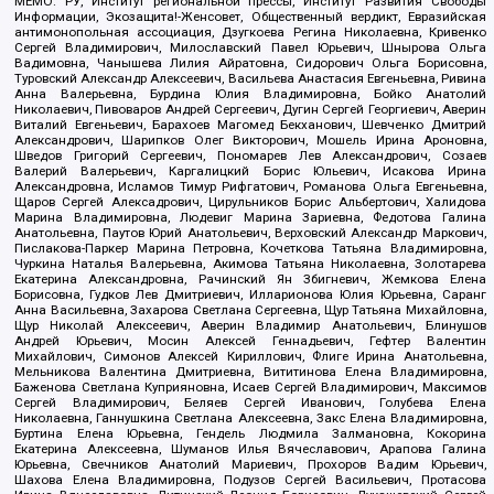
МЕМО. РУ, Институт региональной прессы, Институт Развития Свободы
Информации, Экозащита!-Женсовет, Общественный вердикт, Евразийская
антимонопольная ассоциация, Дзугкоева Регина Николаевна, Кривенко
Сергей Владимирович, Милославский Павел Юрьевич, Шнырова Ольга
Вадимовна, Чанышева Лилия Айратовна, Сидорович Ольга Борисовна,
Туровский Александр Алексеевич, Васильева Анастасия Евгеньевна, Ривина
Анна Валерьевна, Бурдина Юлия Владимировна, Бойко Анатолий
Николаевич, Пивоваров Андрей Сергеевич, Дугин Сергей Георгиевич, Аверин
Виталий Евгеньевич, Барахоев Магомед Бекханович, Шевченко Дмитрий
Александрович, Шарипков Олег Викторович, Мошель Ирина Ароновна,
Шведов Григорий Сергеевич, Пономарев Лев Александрович, Созаев
Валерий Валерьевич, Каргалицкий Борис Юльевич, Исакова Ирина
Александровна, Исламов Тимур Рифгатович, Романова Ольга Евгеньевна,
Щаров Сергей Алексадрович, Цирульников Борис Альбертович, Халидова
Марина Владимировна, Людевиг Марина Зариевна, Федотова Галина
Анатольевна, Паутов Юрий Анатольевич, Верховский Александр Маркович,
Пислакова-Паркер Марина Петровна, Кочеткова Татьяна Владимировна,
Чуркина Наталья Валерьевна, Акимова Татьяна Николаевна, Золотарева
Екатерина Александровна, Рачинский Ян Збигневич, Жемкова Елена
Борисовна, Гудков Лев Дмитриевич, Илларионова Юлия Юрьевна, Саранг
Анна Васильевна, Захарова Светлана Сергеевна, Щур Татьяна Михайловна,
Щур Николай Алексеевич, Аверин Владимир Анатольевич, Блинушов
Андрей Юрьевич, Мосин Алексей Геннадьевич, Гефтер Валентин
Михайлович, Симонов Алексей Кириллович, Флиге Ирина Анатольевна,
Мельникова Валентина Дмитриевна, Вититинова Елена Владимировна,
Баженова Светлана Куприяновна, Исаев Сергей Владимирович, Максимов
Сергей Владимирович, Беляев Сергей Иванович, Голубева Елена
Николаевна, Ганнушкина Светлана Алексеевна, Закс Елена Владимировна,
Буртина Елена Юрьевна, Гендель Людмила Залмановна, Кокорина
Екатерина Алексеевна, Шуманов Илья Вячеславович, Арапова Галина
Юрьевна, Свечников Анатолий Мариевич, Прохоров Вадим Юрьевич,
Шахова Елена Владимировна, Подузов Сергей Васильевич, Протасова