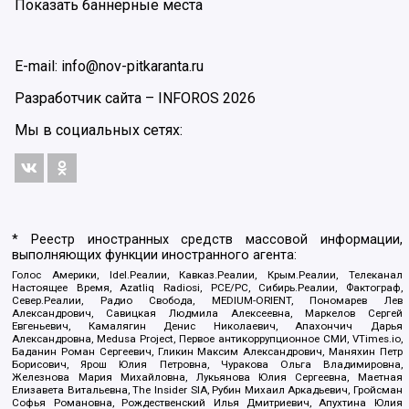
Показать баннерные места
E-mail: info@nov-pitkaranta.ru
Разработчик сайта –
INFOROS
2026
Мы в социальных сетях:
* Реестр иностранных средств массовой информации,
выполняющих функции иностранного агента:
Голос Америки, Idel.Реалии, Кавказ.Реалии, Крым.Реалии, Телеканал
Настоящее Время, Azatliq Radiosi, PCE/PC, Сибирь.Реалии, Фактограф,
Север.Реалии, Радио Свобода, MEDIUM-ORIENT, Пономарев Лев
Александрович, Савицкая Людмила Алексеевна, Маркелов Сергей
Евгеньевич, Камалягин Денис Николаевич, Апахончич Дарья
Александровна, Medusa Project, Первое антикоррупционное СМИ, VTimes.io,
Баданин Роман Сергеевич, Гликин Максим Александрович, Маняхин Петр
Борисович, Ярош Юлия Петровна, Чуракова Ольга Владимировна,
Железнова Мария Михайловна, Лукьянова Юлия Сергеевна, Маетная
Елизавета Витальевна, The Insider SIA, Рубин Михаил Аркадьевич, Гройсман
Софья Романовна, Рождественский Илья Дмитриевич, Апухтина Юлия