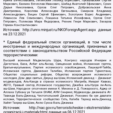
Ирина Вячеславовна, Литинский Леонид Борисович, Лукашевский Сергей
Маркович, Бахмин Вячеслав Иванович, Шабад Анатолий Ефимович, Сухих
Дарья Николаевна, Орлов Олег Петрович, Добровольская Анна
Дмитриевна, Королева Александра Евгеньевна, Смирнов Владимир
Александрович, Вицин Сергей Ефимович, Золотухин Борис Андреевич,
Левинсон Лев Семенович, Локшина Татьяна Иосифовна, Орлов Олег
Петрович, Полякова Мара Федоровна, Резник Генри Маркович, Захаров
Герман Константинович
Источник:
http://unro.minjust.ru/NKOForeignAgent.aspx
данные
на
23.12.2021
* Единый федеральный список организаций, в том числе
иностранных и международных организаций, признанных в
соответствии с законодательством Российской Федерации
террористическими:
Высший военный Маджлисуль Шура, Конгресс народов Ичкерии и
Дагестана, База, Асбат аль-Ансар, Священная война, Исламская группа,
Братья-мусульмане, Партия исламского освобождения, Лашкар-И-Тайба,
Исламская группа, Движение Талибан, Исламская партия Туркестана,
Общество социальных реформ, Общество возрождения исламского
наследия, Дом двух святых, Джунд аш-Шам, Исламский джихад – Джамаат
моджахедов, Аль-Каида в странах исламского Магриба, Имарат Кавказ,
АБТО, Правый сектор, Исламское государство, Джабха аль-Нусра ли-Ахль
аш-Шам, Народное ополчение имени К. Минина и Д. Пожарского, Аджр от
Аллаха Субхану уа Тагьаля SHAM, АУМ Синрике, Муджахеды джамаата Ат-
Тавхида Валь-Джихад, Чистопольский Джамаат, Рохнамо ба суи давлати
исломи, Террористическое сообщество Сеть, Катиба Таухид валь-Джихад,
Хайят Тахрир аш-Шам, Ахлю Сунна Валь Джамаа
Источник:
http://nac.gov.ru/terroristicheskie-i-ekstremistskie-
organizacii-i-materialy.html
данные на
06.12.2021