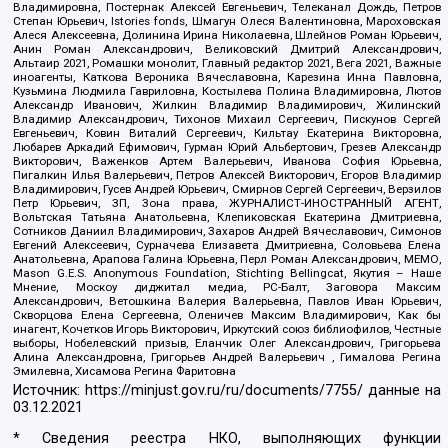
Владимировна, Постернак Алексей Евгеньевич, Телеканал Дождь, Петров
Степан Юрьевич, Istories fonds, Шмагун Олеся Валентиновна, Мароховская
Алеся Алексеевна, Долинина Ирина Николаевна, Шлейнов Роман Юрьевич,
Анин Роман Александрович, Великовский Дмитрий Александрович,
Альтаир 2021, Ромашки монолит, Главный редактор 2021, Вега 2021, Важные
иноагенты, Каткова Вероника Вячеславовна, Карезина Инна Павловна,
Кузьмина Людмила Гавриловна, Костылева Полина Владимировна, Лютов
Александр Иванович, Жилкин Владимир Владимирович, Жилинский
Владимир Александрович, Тихонов Михаил Сергеевич, Пискунов Сергей
Евгеньевич, Ковин Виталий Сергеевич, Кильтау Екатерина Викторовна,
Любарев Аркадий Ефимович, Гурман Юрий Альбертович, Грезев Александр
Викторович, Важенков Артем Валерьевич, Иванова София Юрьевна,
Пигалкин Илья Валерьевич, Петров Алексей Викторович, Егоров Владимир
Владимирович, Гусев Андрей Юрьевич, Смирнов Сергей Сергеевич, Верзилов
Петр Юрьевич, ЗП, Зона права, ЖУРНАЛИСТ-ИНОСТРАННЫЙ АГЕНТ,
Вольтская Татьяна Анатольевна, Клепиковская Екатерина Дмитриевна,
Сотников Даниил Владимирович, Захаров Андрей Вячеславович, Симонов
Евгений Алексеевич, Сурначева Елизавета Дмитриевна, Соловьева Елена
Анатольевна, Арапова Галина Юрьевна, Перл Роман Александрович, МЕМО,
Mason G.E.S. Anonymous Foundation, Stichting Bellingcat, Якутия – Наше
Мнение, Москоу диджитал медиа, РС-Балт, Заговора Максим
Александрович, Ветошкина Валерия Валерьевна, Павлов Иван Юрьевич,
Скворцова Елена Сергеевна, Оленичев Максим Владимирович, Как бы
инагент, Кочетков Игорь Викторович, Иркутский союз библиофилов, Честные
выборы, Нобелевский призыв, Еланчик Олег Александрович, Григорьева
Алина Александровна, Григорьев Андрей Валерьевич , Гималова Регина
Эмилевна, Хисамова Регина Фаритовна
Источник:
https://minjust.gov.ru/ru/documents/7755/
данные на
03.12.2021
* Сведения реестра НКО, выполняющих функции