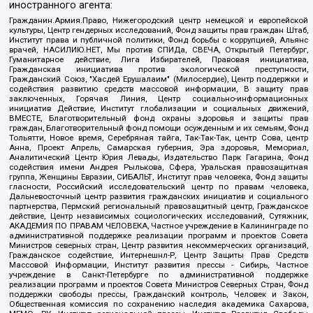
иностранного агента:
Гражданин.Армия.Право, Нижегородский центр немецкой и европейской
культуры, Центр гендерных исследований, Фонд защиты прав граждан Штаб,
Институт права и публичной политики, Фонд борьбы с коррупцией, Альянс
врачей, НАСИЛИЮ.НЕТ, Мы против СПИДа, СВЕЧА, Открытый Петербург,
Гуманитарное действие, Лига Избирателей, Правовая инициатива,
Гражданская инициатива против экологической преступности,
Гражданский Союз, "Хасдей Ерушалаим" (Милосердие), Центр поддержки и
содействия развитию средств массовой информации, В защиту прав
заключенных, Горячая Линия, Центр социально-информационных
инициатив Действие, Институт глобализации и социальных движений,
ВМЕСТЕ, Благотворительный фонд охраны здоровья и защиты прав
граждан, Благотворительный фонд помощи осужденным и их семьям, Фонд
Тольятти, Новое время, Серебряная тайга, Так-Так-Так, центр Сова, центр
Анна, Проект Апрель, Самарская губерния, Эра здоровья, Мемориал,
Аналитический Центр Юрия Левады, Издательство Парк Гагарина, Фонд
содействия имени Андрея Рылькова, Сфера, Уральская правозащитная
группа, Женщины Евразии, СИБАЛЬТ, Институт прав человека, Фонд защиты
гласности, Российский исследовательский центр по правам человека,
Дальневосточный центр развития гражданских инициатив и социального
партнерства, Пермский региональный правозащитный центр, Гражданское
действие, Центр независимых социологических исследований, Сутяжник,
АКАДЕМИЯ ПО ПРАВАМ ЧЕЛОВЕКА, Частное учреждение в Калининграде по
административной поддержке реализации программ и проектов Совета
Министров северных стран, Центр развития некоммерческих организаций,
Гражданское содействие, Интернешнл-Р, Центр Защиты Прав Средств
Массовой Информации, Институт развития прессы - Сибирь, Частное
учреждение в Санкт-Петербурге по административной поддержке
реализации программ и проектов Совета Министров Северных Стран, Фонд
поддержки свободы прессы, Гражданский контроль, Человек и Закон,
Общественная комиссия по сохранению наследия академика Сахарова,