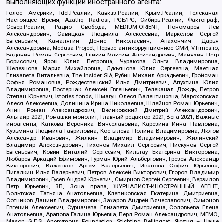
выполняющих функции иностранного агента:
Голос Америки, Idel.Реалии, Кавказ.Реалии, Крым.Реалии, Телеканал
Настоящее Время, Azatliq Radiosi, PCE/PC, Сибирь.Реалии, Фактограф,
Север.Реалии, Радио Свобода, MEDIUM-ORIENT, Пономарев Лев
Александрович, Савицкая Людмила Алексеевна, Маркелов Сергей
Евгеньевич, Камалягин Денис Николаевич, Апахончич Дарья
Александровна, Medusa Project, Первое антикоррупционное СМИ, VTimes.io,
Баданин Роман Сергеевич, Гликин Максим Александрович, Маняхин Петр
Борисович, Ярош Юлия Петровна, Чуракова Ольга Владимировна,
Железнова Мария Михайловна, Лукьянова Юлия Сергеевна, Маетная
Елизавета Витальевна, The Insider SIA, Рубин Михаил Аркадьевич, Гройсман
Софья Романовна, Рождественский Илья Дмитриевич, Апухтина Юлия
Владимировна, Постернак Алексей Евгеньевич, Телеканал Дождь, Петров
Степан Юрьевич, Istories fonds, Шмагун Олеся Валентиновна, Мароховская
Алеся Алексеевна, Долинина Ирина Николаевна, Шлейнов Роман Юрьевич,
Анин Роман Александрович, Великовский Дмитрий Александрович,
Альтаир 2021, Ромашки монолит, Главный редактор 2021, Вега 2021, Важные
иноагенты, Каткова Вероника Вячеславовна, Карезина Инна Павловна,
Кузьмина Людмила Гавриловна, Костылева Полина Владимировна, Лютов
Александр Иванович, Жилкин Владимир Владимирович, Жилинский
Владимир Александрович, Тихонов Михаил Сергеевич, Пискунов Сергей
Евгеньевич, Ковин Виталий Сергеевич, Кильтау Екатерина Викторовна,
Любарев Аркадий Ефимович, Гурман Юрий Альбертович, Грезев Александр
Викторович, Важенков Артем Валерьевич, Иванова София Юрьевна,
Пигалкин Илья Валерьевич, Петров Алексей Викторович, Егоров Владимир
Владимирович, Гусев Андрей Юрьевич, Смирнов Сергей Сергеевич, Верзилов
Петр Юрьевич, ЗП, Зона права, ЖУРНАЛИСТ-ИНОСТРАННЫЙ АГЕНТ,
Вольтская Татьяна Анатольевна, Клепиковская Екатерина Дмитриевна,
Сотников Даниил Владимирович, Захаров Андрей Вячеславович, Симонов
Евгений Алексеевич, Сурначева Елизавета Дмитриевна, Соловьева Елена
Анатольевна, Арапова Галина Юрьевна, Перл Роман Александрович, МЕМО,
Mason G.E.S. Anonymous Foundation, Stichting Bellingcat, Якутия – Наше