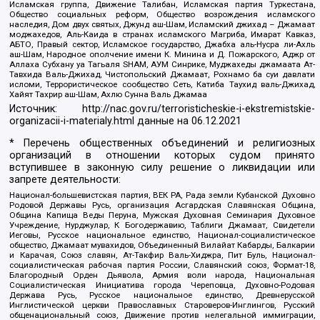
Исламская группа, Движение Талибан, Исламская партия Туркестана,
Общество социальных реформ, Общество возрождения исламского
наследия, Дом двух святых, Джунд аш-Шам, Исламский джихад – Джамаат
моджахедов, Аль-Каида в странах исламского Магриба, Имарат Кавказ,
АБТО, Правый сектор, Исламское государство, Джабха аль-Нусра ли-Ахль
аш-Шам, Народное ополчение имени К. Минина и Д. Пожарского, Аджр от
Аллаха Субхану уа Тагьаля SHAM, АУМ Синрике, Муджахеды джамаата Ат-
Тавхида Валь-Джихад, Чистопольский Джамаат, Рохнамо ба суи давлати
исломи, Террористическое сообщество Сеть, Катиба Таухид валь-Джихад,
Хайят Тахрир аш-Шам, Ахлю Сунна Валь Джамаа
Источник:
http://nac.gov.ru/terroristicheskie-i-ekstremistskie-
organizacii-i-materialy.html
данные на
06.12.2021
* Перечень общественных объединений и религиозных
организаций в отношении которых судом принято
вступившее в законную силу решение о ликвидации или
запрете деятельности:
Национал-большевистская партия, ВЕК РА, Рада земли Кубанской Духовно
Родовой Державы Русь, организация Асгардская Славянская Община,
Община Капища Веды Перуна, Мужская Духовная Семинария Духовное
Учреждение, Нурджулар, К Богодержавию, Таблиги Джамаат, Свидетели
Иеговы, Русское национальное единство, Национал-социалистическое
общество, Джамаат мувахидов, Объединенный Вилайат Кабарды, Балкарии
и Карачая, Союз славян, Ат-Такфир Валь-Хиджра, Пит Буль, Национал-
социалистическая рабочая партия России, Славянский союз, Формат-18,
Благородный Орден Дьявола, Армия воли народа, Национальная
Социалистическая Инициатива города Череповца, Духовно-Родовая
Держава Русь, Русское национальное единство, Древнерусской
Инглистической церкви Православных Староверов-Инглингов, Русский
общенациональный союз, Движение против нелегальной иммиграции,