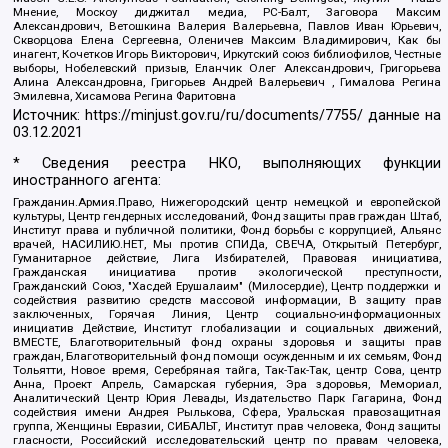
Мнение, Москоу диджитал медиа, РС-Балт, Заговора Максим
Александрович, Ветошкина Валерия Валерьевна, Павлов Иван Юрьевич,
Скворцова Елена Сергеевна, Оленичев Максим Владимирович, Как бы
инагент, Кочетков Игорь Викторович, Иркутский союз библиофилов, Честные
выборы, Нобелевский призыв, Еланчик Олег Александрович, Григорьева
Алина Александровна, Григорьев Андрей Валерьевич , Гималова Регина
Эмилевна, Хисамова Регина Фаритовна
Источник:
https://minjust.gov.ru/ru/documents/7755/
данные на
03.12.2021
* Сведения реестра НКО, выполняющих функции
иностранного агента:
Гражданин.Армия.Право, Нижегородский центр немецкой и европейской
культуры, Центр гендерных исследований, Фонд защиты прав граждан Штаб,
Институт права и публичной политики, Фонд борьбы с коррупцией, Альянс
врачей, НАСИЛИЮ.НЕТ, Мы против СПИДа, СВЕЧА, Открытый Петербург,
Гуманитарное действие, Лига Избирателей, Правовая инициатива,
Гражданская инициатива против экологической преступности,
Гражданский Союз, "Хасдей Ерушалаим" (Милосердие), Центр поддержки и
содействия развитию средств массовой информации, В защиту прав
заключенных, Горячая Линия, Центр социально-информационных
инициатив Действие, Институт глобализации и социальных движений,
ВМЕСТЕ, Благотворительный фонд охраны здоровья и защиты прав
граждан, Благотворительный фонд помощи осужденным и их семьям, Фонд
Тольятти, Новое время, Серебряная тайга, Так-Так-Так, центр Сова, центр
Анна, Проект Апрель, Самарская губерния, Эра здоровья, Мемориал,
Аналитический Центр Юрия Левады, Издательство Парк Гагарина, Фонд
содействия имени Андрея Рылькова, Сфера, Уральская правозащитная
группа, Женщины Евразии, СИБАЛЬТ, Институт прав человека, Фонд защиты
гласности, Российский исследовательский центр по правам человека,