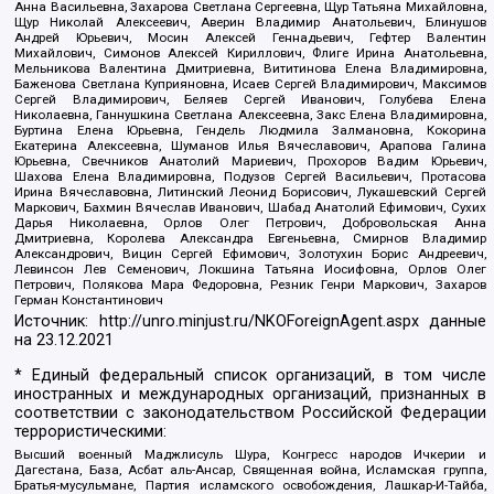
Анна Васильевна, Захарова Светлана Сергеевна, Щур Татьяна Михайловна,
Щур Николай Алексеевич, Аверин Владимир Анатольевич, Блинушов
Андрей Юрьевич, Мосин Алексей Геннадьевич, Гефтер Валентин
Михайлович, Симонов Алексей Кириллович, Флиге Ирина Анатольевна,
Мельникова Валентина Дмитриевна, Вититинова Елена Владимировна,
Баженова Светлана Куприяновна, Исаев Сергей Владимирович, Максимов
Сергей Владимирович, Беляев Сергей Иванович, Голубева Елена
Николаевна, Ганнушкина Светлана Алексеевна, Закс Елена Владимировна,
Буртина Елена Юрьевна, Гендель Людмила Залмановна, Кокорина
Екатерина Алексеевна, Шуманов Илья Вячеславович, Арапова Галина
Юрьевна, Свечников Анатолий Мариевич, Прохоров Вадим Юрьевич,
Шахова Елена Владимировна, Подузов Сергей Васильевич, Протасова
Ирина Вячеславовна, Литинский Леонид Борисович, Лукашевский Сергей
Маркович, Бахмин Вячеслав Иванович, Шабад Анатолий Ефимович, Сухих
Дарья Николаевна, Орлов Олег Петрович, Добровольская Анна
Дмитриевна, Королева Александра Евгеньевна, Смирнов Владимир
Александрович, Вицин Сергей Ефимович, Золотухин Борис Андреевич,
Левинсон Лев Семенович, Локшина Татьяна Иосифовна, Орлов Олег
Петрович, Полякова Мара Федоровна, Резник Генри Маркович, Захаров
Герман Константинович
Источник:
http://unro.minjust.ru/NKOForeignAgent.aspx
данные
на
23.12.2021
* Единый федеральный список организаций, в том числе
иностранных и международных организаций, признанных в
соответствии с законодательством Российской Федерации
террористическими:
Высший военный Маджлисуль Шура, Конгресс народов Ичкерии и
Дагестана, База, Асбат аль-Ансар, Священная война, Исламская группа,
Братья-мусульмане, Партия исламского освобождения, Лашкар-И-Тайба,