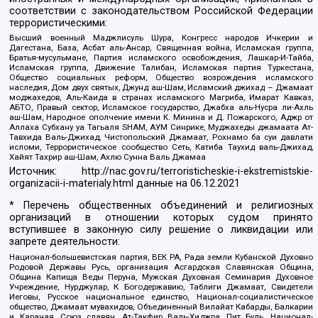
соответствии с законодательством Российской Федерации
террористическими:
Высший военный Маджлисуль Шура, Конгресс народов Ичкерии и
Дагестана, База, Асбат аль-Ансар, Священная война, Исламская группа,
Братья-мусульмане, Партия исламского освобождения, Лашкар-И-Тайба,
Исламская группа, Движение Талибан, Исламская партия Туркестана,
Общество социальных реформ, Общество возрождения исламского
наследия, Дом двух святых, Джунд аш-Шам, Исламский джихад – Джамаат
моджахедов, Аль-Каида в странах исламского Магриба, Имарат Кавказ,
АБТО, Правый сектор, Исламское государство, Джабха аль-Нусра ли-Ахль
аш-Шам, Народное ополчение имени К. Минина и Д. Пожарского, Аджр от
Аллаха Субхану уа Тагьаля SHAM, АУМ Синрике, Муджахеды джамаата Ат-
Тавхида Валь-Джихад, Чистопольский Джамаат, Рохнамо ба суи давлати
исломи, Террористическое сообщество Сеть, Катиба Таухид валь-Джихад,
Хайят Тахрир аш-Шам, Ахлю Сунна Валь Джамаа
Источник:
http://nac.gov.ru/terroristicheskie-i-ekstremistskie-
organizacii-i-materialy.html
данные на
06.12.2021
* Перечень общественных объединений и религиозных
организаций в отношении которых судом принято
вступившее в законную силу решение о ликвидации или
запрете деятельности:
Национал-большевистская партия, ВЕК РА, Рада земли Кубанской Духовно
Родовой Державы Русь, организация Асгардская Славянская Община,
Община Капища Веды Перуна, Мужская Духовная Семинария Духовное
Учреждение, Нурджулар, К Богодержавию, Таблиги Джамаат, Свидетели
Иеговы, Русское национальное единство, Национал-социалистическое
общество, Джамаат мувахидов, Объединенный Вилайат Кабарды, Балкарии
и Карачая, Союз славян, Ат-Такфир Валь-Хиджра, Пит Буль, Национал-