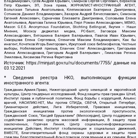
Владимирович, Гусев Андрей Юрьевич, Смирнов Сергей Сергеевич, Верзилов
Петр Юрьевич, ЗП, Зона права, ЖУРНАЛИСТ-ИНОСТРАННЫЙ АГЕНТ,
Вольтская Татьяна Анатольевна, Клепиковская Екатерина Дмитриевна,
Сотников Даниил Владимирович, Захаров Андрей Вячеславович, Симонов
Евгений Алексеевич, Сурначева Елизавета Дмитриевна, Соловьева Елена
Анатольевна, Арапова Галина Юрьевна, Перл Роман Александрович, МЕМО,
Mason G.E.S. Anonymous Foundation, Stichting Bellingcat, Якутия – Наше
Мнение, Москоу диджитал медиа, РС-Балт, Заговора Максим
Александрович, Ветошкина Валерия Валерьевна, Павлов Иван Юрьевич,
Скворцова Елена Сергеевна, Оленичев Максим Владимирович, Как бы
инагент, Кочетков Игорь Викторович, Иркутский союз библиофилов, Честные
выборы, Нобелевский призыв, Еланчик Олег Александрович, Григорьева
Алина Александровна, Григорьев Андрей Валерьевич , Гималова Регина
Эмилевна, Хисамова Регина Фаритовна
Источник:
https://minjust.gov.ru/ru/documents/7755/
данные на
03.12.2021
* Сведения реестра НКО, выполняющих функции
иностранного агента:
Гражданин.Армия.Право, Нижегородский центр немецкой и европейской
культуры, Центр гендерных исследований, Фонд защиты прав граждан Штаб,
Институт права и публичной политики, Фонд борьбы с коррупцией, Альянс
врачей, НАСИЛИЮ.НЕТ, Мы против СПИДа, СВЕЧА, Открытый Петербург,
Гуманитарное действие, Лига Избирателей, Правовая инициатива,
Гражданская инициатива против экологической преступности,
Гражданский Союз, "Хасдей Ерушалаим" (Милосердие), Центр поддержки и
содействия развитию средств массовой информации, В защиту прав
заключенных, Горячая Линия, Центр социально-информационных
инициатив Действие, Институт глобализации и социальных движений,
ВМЕСТЕ, Благотворительный фонд охраны здоровья и защиты прав
граждан, Благотворительный фонд помощи осужденным и их семьям, Фонд