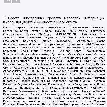
* Реестр иностранных средств массовой информации,
выполняющих функции иностранного агента:
Голос Америки, Idel.Реалии, Кавказ.Реалии, Крым.Реалии, Телеканал
Настоящее Время, Azatliq Radiosi, PCE/PC, Сибирь.Реалии, Фактограф,
Север.Реалии, Радио Свобода, MEDIUM-ORIENT, Пономарев Лев
Александрович, Савицкая Людмила Алексеевна, Маркелов Сергей
Евгеньевич, Камалягин Денис Николаевич, Апахончич Дарья
Александровна, Medusa Project, Первое антикоррупционное СМИ, VTimes.io,
Баданин Роман Сергеевич, Гликин Максим Александрович, Маняхин Петр
Борисович, Ярош Юлия Петровна, Чуракова Ольга Владимировна,
Железнова Мария Михайловна, Лукьянова Юлия Сергеевна, Маетная
Елизавета Витальевна, The Insider SIA, Рубин Михаил Аркадьевич, Гройсман
Софья Романовна, Рождественский Илья Дмитриевич, Апухтина Юлия
Владимировна, Постернак Алексей Евгеньевич, Телеканал Дождь, Петров
Степан Юрьевич, Istories fonds, Шмагун Олеся Валентиновна, Мароховская
Алеся Алексеевна, Долинина Ирина Николаевна, Шлейнов Роман Юрьевич,
Анин Роман Александрович, Великовский Дмитрий Александрович,
Альтаир 2021, Ромашки монолит, Главный редактор 2021, Вега 2021, Важные
иноагенты, Каткова Вероника Вячеславовна, Карезина Инна Павловна,
Кузьмина Людмила Гавриловна, Костылева Полина Владимировна, Лютов
Александр Иванович, Жилкин Владимир Владимирович, Жилинский
Владимир Александрович, Тихонов Михаил Сергеевич, Пискунов Сергей
Евгеньевич, Ковин Виталий Сергеевич, Кильтау Екатерина Викторовна,
Любарев Аркадий Ефимович, Гурман Юрий Альбертович, Грезев Александр
Викторович, Важенков Артем Валерьевич, Иванова София Юрьевна,
Пигалкин Илья Валерьевич, Петров Алексей Викторович, Егоров Владимир