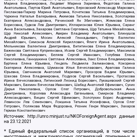
Марина Владимировна, Людевиг Марина Зариевна, Федотова Галина
Анатольевна, Паутов Юрий Анатольевич, Верховский Александр Маркович,
Пислакова-Паркер Марина Петровна, Кочеткова Татьяна Владимировна,
Чуркина Наталья Валерьевна, Акимова Татьяна Николаевна, Золотарева
Екатерина Александровна, Рачинский Ян Збигневич, Жемкова Елена
Борисовна, Гудков Лев Дмитриевич, Илларионова Юлия Юрьевна, Саранг
Анна Васильевна, Захарова Светлана Сергеевна, Щур Татьяна Михайловна,
Щур Николай Алексеевич, Аверин Владимир Анатольевич, Блинушов
Андрей Юрьевич, Мосин Алексей Геннадьевич, Гефтер Валентин
Михайлович, Симонов Алексей Кириллович, Флиге Ирина Анатольевна,
Мельникова Валентина Дмитриевна, Вититинова Елена Владимировна,
Баженова Светлана Куприяновна, Исаев Сергей Владимирович, Максимов
Сергей Владимирович, Беляев Сергей Иванович, Голубева Елена
Николаевна, Ганнушкина Светлана Алексеевна, Закс Елена Владимировна,
Буртина Елена Юрьевна, Гендель Людмила Залмановна, Кокорина
Екатерина Алексеевна, Шуманов Илья Вячеславович, Арапова Галина
Юрьевна, Свечников Анатолий Мариевич, Прохоров Вадим Юрьевич,
Шахова Елена Владимировна, Подузов Сергей Васильевич, Протасова
Ирина Вячеславовна, Литинский Леонид Борисович, Лукашевский Сергей
Маркович, Бахмин Вячеслав Иванович, Шабад Анатолий Ефимович, Сухих
Дарья Николаевна, Орлов Олег Петрович, Добровольская Анна
Дмитриевна, Королева Александра Евгеньевна, Смирнов Владимир
Александрович, Вицин Сергей Ефимович, Золотухин Борис Андреевич,
Левинсон Лев Семенович, Локшина Татьяна Иосифовна, Орлов Олег
Петрович, Полякова Мара Федоровна, Резник Генри Маркович, Захаров
Герман Константинович
Источник:
http://unro.minjust.ru/NKOForeignAgent.aspx
данные
на
23.12.2021
* Единый федеральный список организаций, в том числе
иностранных и международных организаций, признанных в