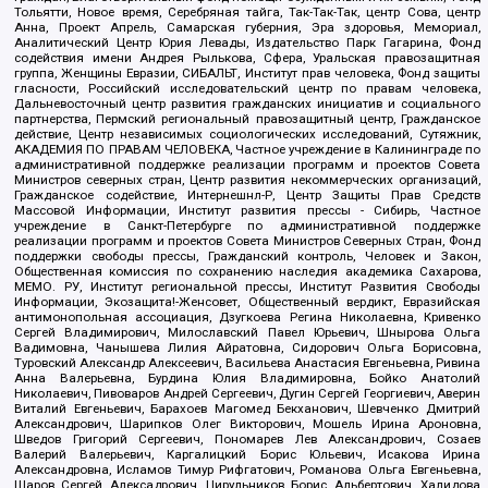
Тольятти, Новое время, Серебряная тайга, Так-Так-Так, центр Сова, центр
Анна, Проект Апрель, Самарская губерния, Эра здоровья, Мемориал,
Аналитический Центр Юрия Левады, Издательство Парк Гагарина, Фонд
содействия имени Андрея Рылькова, Сфера, Уральская правозащитная
группа, Женщины Евразии, СИБАЛЬТ, Институт прав человека, Фонд защиты
гласности, Российский исследовательский центр по правам человека,
Дальневосточный центр развития гражданских инициатив и социального
партнерства, Пермский региональный правозащитный центр, Гражданское
действие, Центр независимых социологических исследований, Сутяжник,
АКАДЕМИЯ ПО ПРАВАМ ЧЕЛОВЕКА, Частное учреждение в Калининграде по
административной поддержке реализации программ и проектов Совета
Министров северных стран, Центр развития некоммерческих организаций,
Гражданское содействие, Интернешнл-Р, Центр Защиты Прав Средств
Массовой Информации, Институт развития прессы - Сибирь, Частное
учреждение в Санкт-Петербурге по административной поддержке
реализации программ и проектов Совета Министров Северных Стран, Фонд
поддержки свободы прессы, Гражданский контроль, Человек и Закон,
Общественная комиссия по сохранению наследия академика Сахарова,
МЕМО. РУ, Институт региональной прессы, Институт Развития Свободы
Информации, Экозащита!-Женсовет, Общественный вердикт, Евразийская
антимонопольная ассоциация, Дзугкоева Регина Николаевна, Кривенко
Сергей Владимирович, Милославский Павел Юрьевич, Шнырова Ольга
Вадимовна, Чанышева Лилия Айратовна, Сидорович Ольга Борисовна,
Туровский Александр Алексеевич, Васильева Анастасия Евгеньевна, Ривина
Анна Валерьевна, Бурдина Юлия Владимировна, Бойко Анатолий
Николаевич, Пивоваров Андрей Сергеевич, Дугин Сергей Георгиевич, Аверин
Виталий Евгеньевич, Барахоев Магомед Бекханович, Шевченко Дмитрий
Александрович, Шарипков Олег Викторович, Мошель Ирина Ароновна,
Шведов Григорий Сергеевич, Пономарев Лев Александрович, Созаев
Валерий Валерьевич, Каргалицкий Борис Юльевич, Исакова Ирина
Александровна, Исламов Тимур Рифгатович, Романова Ольга Евгеньевна,
Щаров Сергей Алексадрович, Цирульников Борис Альбертович, Халидова