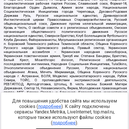
социалистическая рабочая партия России, Славянский союз, Формат-18,
Благородный Орден Дьявола, Армия воли народа, Национальная
Социалистическая Инициатива города Череповца, Духовно-Родовая
Держава Русь, Русское национальное единство, Древнерусской
Инглистической церкви Православных Староверов-Инглингов, Русский
общенациональный союз, Движение против нелегальной иммиграции,
Кровь и Честь, О свободе совести и о религиозных объединениях, Омская
организация общественного политического движения Русское
национальное единство, Северное Братство, Клуб Болельщиков Футбольного
Клуба Динамо, Файзрахманисты, Мусульманская религиозная организация
п. Боровский Тюменского района Тюменской области, Община Коренного
Русского народа Щелковского района, Правый сектор, Украинская
национальная ассамблея – Украинская народная самооборона,
Украинская повстанческая армия, Тризуб им. Степана Бандеры, Братство,
Белый Крест, Misanthropic division, Религиозное объединение
последователей инглиизма, Народная Социальная Инициатива, TulaSkins,
Этнополитическое объединение Русские, Русское национальное
объединение Атака, Мечеть Мирмамеда, Община Коренного Русского
народа г. Астрахани, ВОЛЯ, Меджлис крымскотатарского народа, Рубеж
Севера, ТОЙС, О противодействии экстремистской деятельности,
РЕВТАТПОД, Артподготовка, Штольц, В честь иконы Божией Матери
Державная, Сектор 16, Независимость, Фирма, Молодежная правозащитная
группа МПГ, Курсом Правды и Единения, Каракольская инициативная
группа, Автоград Крю, Союз Славянских Сил Руси, Алля-Аят,
Благотворительный пансионат Ак Умут, Русская республика Русь,
Для повышения удобства сайта мы используем
Арестантское уголовное единство, Башкорт, Нация и свобода, W.H.С., Фалунь
cookies (
подробнее
). К сайту подключены
Дафа, Иртыш Ultras, Русский Патриотический клуб-Новокузнецк/РПК,
сервисы Yandex.Metrika, LiveInternet, top.mail.ru,
Сибирский державный союз, Фонд борьбы с коррупцией, Фонд защиты прав
граждан, Штабы Навального, Совет граждан СССР Прикубанского округа г.
которые также используют файлы cookies
Краснодара
(
подробнее
).
Источник:
https://minjust.gov.ru/ru/documents/7822/
данные на