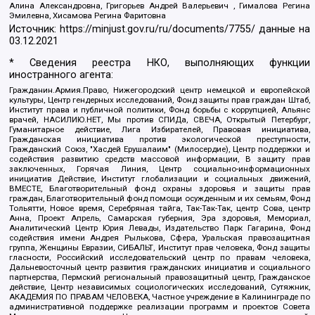
Алина Александровна, Григорьев Андрей Валерьевич , Гималова Регина
Эмилевна, Хисамова Регина Фаритовна
Источник:
https://minjust.gov.ru/ru/documents/7755/
данные на
03.12.2021
* Сведения реестра НКО, выполняющих функции
иностранного агента:
Гражданин.Армия.Право, Нижегородский центр немецкой и европейской
культуры, Центр гендерных исследований, Фонд защиты прав граждан Штаб,
Институт права и публичной политики, Фонд борьбы с коррупцией, Альянс
врачей, НАСИЛИЮ.НЕТ, Мы против СПИДа, СВЕЧА, Открытый Петербург,
Гуманитарное действие, Лига Избирателей, Правовая инициатива,
Гражданская инициатива против экологической преступности,
Гражданский Союз, "Хасдей Ерушалаим" (Милосердие), Центр поддержки и
содействия развитию средств массовой информации, В защиту прав
заключенных, Горячая Линия, Центр социально-информационных
инициатив Действие, Институт глобализации и социальных движений,
ВМЕСТЕ, Благотворительный фонд охраны здоровья и защиты прав
граждан, Благотворительный фонд помощи осужденным и их семьям, Фонд
Тольятти, Новое время, Серебряная тайга, Так-Так-Так, центр Сова, центр
Анна, Проект Апрель, Самарская губерния, Эра здоровья, Мемориал,
Аналитический Центр Юрия Левады, Издательство Парк Гагарина, Фонд
содействия имени Андрея Рылькова, Сфера, Уральская правозащитная
группа, Женщины Евразии, СИБАЛЬТ, Институт прав человека, Фонд защиты
гласности, Российский исследовательский центр по правам человека,
Дальневосточный центр развития гражданских инициатив и социального
партнерства, Пермский региональный правозащитный центр, Гражданское
действие, Центр независимых социологических исследований, Сутяжник,
АКАДЕМИЯ ПО ПРАВАМ ЧЕЛОВЕКА, Частное учреждение в Калининграде по
административной поддержке реализации программ и проектов Совета