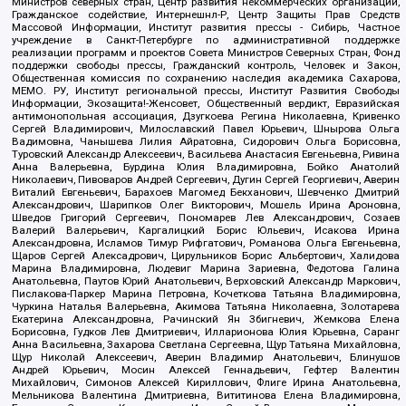
Министров северных стран, Центр развития некоммерческих организаций,
Гражданское содействие, Интернешнл-Р, Центр Защиты Прав Средств
Массовой Информации, Институт развития прессы - Сибирь, Частное
учреждение в Санкт-Петербурге по административной поддержке
реализации программ и проектов Совета Министров Северных Стран, Фонд
поддержки свободы прессы, Гражданский контроль, Человек и Закон,
Общественная комиссия по сохранению наследия академика Сахарова,
МЕМО. РУ, Институт региональной прессы, Институт Развития Свободы
Информации, Экозащита!-Женсовет, Общественный вердикт, Евразийская
антимонопольная ассоциация, Дзугкоева Регина Николаевна, Кривенко
Сергей Владимирович, Милославский Павел Юрьевич, Шнырова Ольга
Вадимовна, Чанышева Лилия Айратовна, Сидорович Ольга Борисовна,
Туровский Александр Алексеевич, Васильева Анастасия Евгеньевна, Ривина
Анна Валерьевна, Бурдина Юлия Владимировна, Бойко Анатолий
Николаевич, Пивоваров Андрей Сергеевич, Дугин Сергей Георгиевич, Аверин
Виталий Евгеньевич, Барахоев Магомед Бекханович, Шевченко Дмитрий
Александрович, Шарипков Олег Викторович, Мошель Ирина Ароновна,
Шведов Григорий Сергеевич, Пономарев Лев Александрович, Созаев
Валерий Валерьевич, Каргалицкий Борис Юльевич, Исакова Ирина
Александровна, Исламов Тимур Рифгатович, Романова Ольга Евгеньевна,
Щаров Сергей Алексадрович, Цирульников Борис Альбертович, Халидова
Марина Владимировна, Людевиг Марина Зариевна, Федотова Галина
Анатольевна, Паутов Юрий Анатольевич, Верховский Александр Маркович,
Пислакова-Паркер Марина Петровна, Кочеткова Татьяна Владимировна,
Чуркина Наталья Валерьевна, Акимова Татьяна Николаевна, Золотарева
Екатерина Александровна, Рачинский Ян Збигневич, Жемкова Елена
Борисовна, Гудков Лев Дмитриевич, Илларионова Юлия Юрьевна, Саранг
Анна Васильевна, Захарова Светлана Сергеевна, Щур Татьяна Михайловна,
Щур Николай Алексеевич, Аверин Владимир Анатольевич, Блинушов
Андрей Юрьевич, Мосин Алексей Геннадьевич, Гефтер Валентин
Михайлович, Симонов Алексей Кириллович, Флиге Ирина Анатольевна,
Мельникова Валентина Дмитриевна, Вититинова Елена Владимировна,