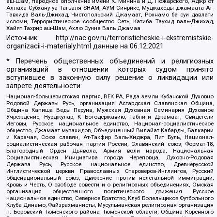
аш-Шам, Народное ополчение имени К. Минина и Д. Пожарского, Аджр от
Аллаха Субхану уа Тагьаля SHAM, АУМ Синрике, Муджахеды джамаата Ат-
Тавхида Валь-Джихад, Чистопольский Джамаат, Рохнамо ба суи давлати
исломи, Террористическое сообщество Сеть, Катиба Таухид валь-Джихад,
Хайят Тахрир аш-Шам, Ахлю Сунна Валь Джамаа
Источник:
http://nac.gov.ru/terroristicheskie-i-ekstremistskie-
organizacii-i-materialy.html
данные на
06.12.2021
* Перечень общественных объединений и религиозных
организаций в отношении которых судом принято
вступившее в законную силу решение о ликвидации или
запрете деятельности:
Национал-большевистская партия, ВЕК РА, Рада земли Кубанской Духовно
Родовой Державы Русь, организация Асгардская Славянская Община,
Община Капища Веды Перуна, Мужская Духовная Семинария Духовное
Учреждение, Нурджулар, К Богодержавию, Таблиги Джамаат, Свидетели
Иеговы, Русское национальное единство, Национал-социалистическое
общество, Джамаат мувахидов, Объединенный Вилайат Кабарды, Балкарии
и Карачая, Союз славян, Ат-Такфир Валь-Хиджра, Пит Буль, Национал-
социалистическая рабочая партия России, Славянский союз, Формат-18,
Благородный Орден Дьявола, Армия воли народа, Национальная
Социалистическая Инициатива города Череповца, Духовно-Родовая
Держава Русь, Русское национальное единство, Древнерусской
Инглистической церкви Православных Староверов-Инглингов, Русский
общенациональный союз, Движение против нелегальной иммиграции,
Кровь и Честь, О свободе совести и о религиозных объединениях, Омская
организация общественного политического движения Русское
национальное единство, Северное Братство, Клуб Болельщиков Футбольного
Клуба Динамо, Файзрахманисты, Мусульманская религиозная организация
п. Боровский Тюменского района Тюменской области, Община Коренного