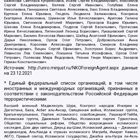
Баженова Светлана Куприяновна, Исаев Сергей Владимирович, Максимов
Сергей Владимирович, Беляев Сергей Иванович, Голубева Елена
Николаевна, Ганнушкина Светлана Алексеевна, Закс Елена Владимировна,
Буртина Елена Юрьевна, Гендель Людмила Залмановна, Кокорина
Екатерина Алексеевна, Шуманов Илья Вячеславович, Арапова Галина
Юрьевна, Свечников Анатолий Мариевич, Прохоров Вадим Юрьевич,
Шахова Елена Владимировна, Подузов Сергей Васильевич, Протасова
Ирина Вячеславовна, Литинский Леонид Борисович, Лукашевский Сергей
Маркович, Бахмин Вячеслав Иванович, Шабад Анатолий Ефимович, Сухих
Дарья Николаевна, Орлов Олег Петрович, Добровольская Анна
Дмитриевна, Королева Александра Евгеньевна, Смирнов Владимир
Александрович, Вицин Сергей Ефимович, Золотухин Борис Андреевич,
Левинсон Лев Семенович, Локшина Татьяна Иосифовна, Орлов Олег
Петрович, Полякова Мара Федоровна, Резник Генри Маркович, Захаров
Герман Константинович
Источник:
http://unro.minjust.ru/NKOForeignAgent.aspx
данные
на
23.12.2021
* Единый федеральный список организаций, в том числе
иностранных и международных организаций, признанных в
соответствии с законодательством Российской Федерации
террористическими:
Высший военный Маджлисуль Шура, Конгресс народов Ичкерии и
Дагестана, База, Асбат аль-Ансар, Священная война, Исламская группа,
Братья-мусульмане, Партия исламского освобождения, Лашкар-И-Тайба,
Исламская группа, Движение Талибан, Исламская партия Туркестана,
Общество социальных реформ, Общество возрождения исламского
наследия, Дом двух святых, Джунд аш-Шам, Исламский джихад – Джамаат
моджахедов, Аль-Каида в странах исламского Магриба, Имарат Кавказ,
АБТО, Правый сектор, Исламское государство, Джабха аль-Нусра ли-Ахль