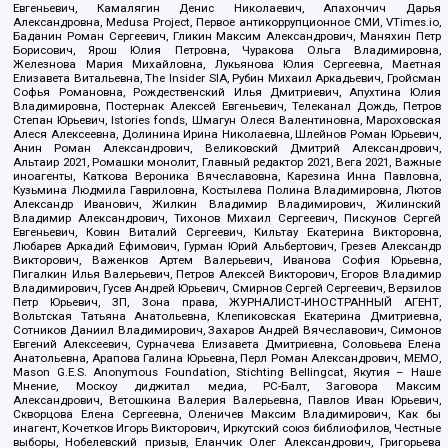
Евгеньевич, Камалягин Денис Николаевич, Апахончич Дарья
Александровна, Medusa Project, Первое антикоррупционное СМИ, VTimes.io,
Баданин Роман Сергеевич, Гликин Максим Александрович, Маняхин Петр
Борисович, Ярош Юлия Петровна, Чуракова Ольга Владимировна,
Железнова Мария Михайловна, Лукьянова Юлия Сергеевна, Маетная
Елизавета Витальевна, The Insider SIA, Рубин Михаил Аркадьевич, Гройсман
Софья Романовна, Рождественский Илья Дмитриевич, Апухтина Юлия
Владимировна, Постернак Алексей Евгеньевич, Телеканал Дождь, Петров
Степан Юрьевич, Istories fonds, Шмагун Олеся Валентиновна, Мароховская
Алеся Алексеевна, Долинина Ирина Николаевна, Шлейнов Роман Юрьевич,
Анин Роман Александрович, Великовский Дмитрий Александрович,
Альтаир 2021, Ромашки монолит, Главный редактор 2021, Вега 2021, Важные
иноагенты, Каткова Вероника Вячеславовна, Карезина Инна Павловна,
Кузьмина Людмила Гавриловна, Костылева Полина Владимировна, Лютов
Александр Иванович, Жилкин Владимир Владимирович, Жилинский
Владимир Александрович, Тихонов Михаил Сергеевич, Пискунов Сергей
Евгеньевич, Ковин Виталий Сергеевич, Кильтау Екатерина Викторовна,
Любарев Аркадий Ефимович, Гурман Юрий Альбертович, Грезев Александр
Викторович, Важенков Артем Валерьевич, Иванова София Юрьевна,
Пигалкин Илья Валерьевич, Петров Алексей Викторович, Егоров Владимир
Владимирович, Гусев Андрей Юрьевич, Смирнов Сергей Сергеевич, Верзилов
Петр Юрьевич, ЗП, Зона права, ЖУРНАЛИСТ-ИНОСТРАННЫЙ АГЕНТ,
Вольтская Татьяна Анатольевна, Клепиковская Екатерина Дмитриевна,
Сотников Даниил Владимирович, Захаров Андрей Вячеславович, Симонов
Евгений Алексеевич, Сурначева Елизавета Дмитриевна, Соловьева Елена
Анатольевна, Арапова Галина Юрьевна, Перл Роман Александрович, МЕМО,
Mason G.E.S. Anonymous Foundation, Stichting Bellingcat, Якутия – Наше
Мнение, Москоу диджитал медиа, РС-Балт, Заговора Максим
Александрович, Ветошкина Валерия Валерьевна, Павлов Иван Юрьевич,
Скворцова Елена Сергеевна, Оленичев Максим Владимирович, Как бы
инагент, Кочетков Игорь Викторович, Иркутский союз библиофилов, Честные
выборы, Нобелевский призыв, Еланчик Олег Александрович, Григорьева