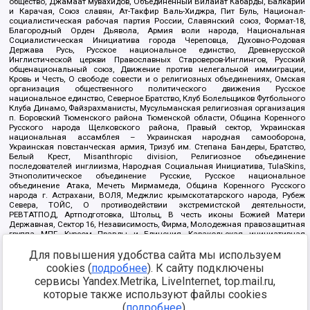
общество, Джамаат мувахидов, Объединенный Вилайат Кабарды, Балкарии
и Карачая, Союз славян, Ат-Такфир Валь-Хиджра, Пит Буль, Национал-
социалистическая рабочая партия России, Славянский союз, Формат-18,
Благородный Орден Дьявола, Армия воли народа, Национальная
Социалистическая Инициатива города Череповца, Духовно-Родовая
Держава Русь, Русское национальное единство, Древнерусской
Инглистической церкви Православных Староверов-Инглингов, Русский
общенациональный союз, Движение против нелегальной иммиграции,
Кровь и Честь, О свободе совести и о религиозных объединениях, Омская
организация общественного политического движения Русское
национальное единство, Северное Братство, Клуб Болельщиков Футбольного
Клуба Динамо, Файзрахманисты, Мусульманская религиозная организация
п. Боровский Тюменского района Тюменской области, Община Коренного
Русского народа Щелковского района, Правый сектор, Украинская
национальная ассамблея – Украинская народная самооборона,
Украинская повстанческая армия, Тризуб им. Степана Бандеры, Братство,
Белый Крест, Misanthropic division, Религиозное объединение
последователей инглиизма, Народная Социальная Инициатива, TulaSkins,
Этнополитическое объединение Русские, Русское национальное
объединение Атака, Мечеть Мирмамеда, Община Коренного Русского
народа г. Астрахани, ВОЛЯ, Меджлис крымскотатарского народа, Рубеж
Севера, ТОЙС, О противодействии экстремистской деятельности,
РЕВТАТПОД, Артподготовка, Штольц, В честь иконы Божией Матери
Державная, Сектор 16, Независимость, Фирма, Молодежная правозащитная
группа МПГ, Курсом Правды и Единения, Каракольская инициативная
группа, Автоград Крю, Союз Славянских Сил Руси, Алля-Аят,
Благотворительный пансионат Ак Умут, Русская республика Русь,
Для повышения удобства сайта мы используем
Арестантское уголовное единство, Башкорт, Нация и свобода, W.H.С., Фалунь
cookies (
подробнее
). К сайту подключены
Дафа, Иртыш Ultras, Русский Патриотический клуб-Новокузнецк/РПК,
сервисы Yandex.Metrika, LiveInternet, top.mail.ru,
Сибирский державный союз, Фонд борьбы с коррупцией, Фонд защиты прав
граждан, Штабы Навального, Совет граждан СССР Прикубанского округа г.
которые также используют файлы cookies
Краснодара
(
подробнее
).