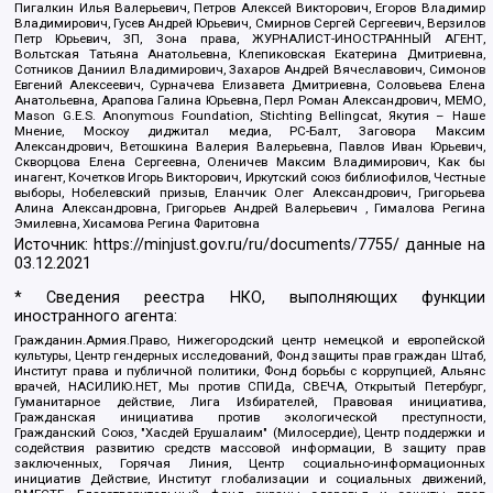
Пигалкин Илья Валерьевич, Петров Алексей Викторович, Егоров Владимир
Владимирович, Гусев Андрей Юрьевич, Смирнов Сергей Сергеевич, Верзилов
Петр Юрьевич, ЗП, Зона права, ЖУРНАЛИСТ-ИНОСТРАННЫЙ АГЕНТ,
Вольтская Татьяна Анатольевна, Клепиковская Екатерина Дмитриевна,
Сотников Даниил Владимирович, Захаров Андрей Вячеславович, Симонов
Евгений Алексеевич, Сурначева Елизавета Дмитриевна, Соловьева Елена
Анатольевна, Арапова Галина Юрьевна, Перл Роман Александрович, МЕМО,
Mason G.E.S. Anonymous Foundation, Stichting Bellingcat, Якутия – Наше
Мнение, Москоу диджитал медиа, РС-Балт, Заговора Максим
Александрович, Ветошкина Валерия Валерьевна, Павлов Иван Юрьевич,
Скворцова Елена Сергеевна, Оленичев Максим Владимирович, Как бы
инагент, Кочетков Игорь Викторович, Иркутский союз библиофилов, Честные
выборы, Нобелевский призыв, Еланчик Олег Александрович, Григорьева
Алина Александровна, Григорьев Андрей Валерьевич , Гималова Регина
Эмилевна, Хисамова Регина Фаритовна
Источник:
https://minjust.gov.ru/ru/documents/7755/
данные на
03.12.2021
* Сведения реестра НКО, выполняющих функции
иностранного агента:
Гражданин.Армия.Право, Нижегородский центр немецкой и европейской
культуры, Центр гендерных исследований, Фонд защиты прав граждан Штаб,
Институт права и публичной политики, Фонд борьбы с коррупцией, Альянс
врачей, НАСИЛИЮ.НЕТ, Мы против СПИДа, СВЕЧА, Открытый Петербург,
Гуманитарное действие, Лига Избирателей, Правовая инициатива,
Гражданская инициатива против экологической преступности,
Гражданский Союз, "Хасдей Ерушалаим" (Милосердие), Центр поддержки и
содействия развитию средств массовой информации, В защиту прав
заключенных, Горячая Линия, Центр социально-информационных
инициатив Действие, Институт глобализации и социальных движений,