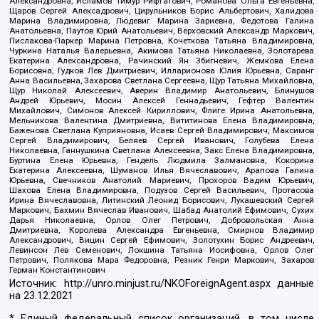
Александровна, Исламов Тимур Рифгатович, Романова Ольга Евгеньевна,
Щаров Сергей Алексадрович, Цирульников Борис Альбертович, Халидова
Марина Владимировна, Людевиг Марина Зариевна, Федотова Галина
Анатольевна, Паутов Юрий Анатольевич, Верховский Александр Маркович,
Пислакова-Паркер Марина Петровна, Кочеткова Татьяна Владимировна,
Чуркина Наталья Валерьевна, Акимова Татьяна Николаевна, Золотарева
Екатерина Александровна, Рачинский Ян Збигневич, Жемкова Елена
Борисовна, Гудков Лев Дмитриевич, Илларионова Юлия Юрьевна, Саранг
Анна Васильевна, Захарова Светлана Сергеевна, Щур Татьяна Михайловна,
Щур Николай Алексеевич, Аверин Владимир Анатольевич, Блинушов
Андрей Юрьевич, Мосин Алексей Геннадьевич, Гефтер Валентин
Михайлович, Симонов Алексей Кириллович, Флиге Ирина Анатольевна,
Мельникова Валентина Дмитриевна, Вититинова Елена Владимировна,
Баженова Светлана Куприяновна, Исаев Сергей Владимирович, Максимов
Сергей Владимирович, Беляев Сергей Иванович, Голубева Елена
Николаевна, Ганнушкина Светлана Алексеевна, Закс Елена Владимировна,
Буртина Елена Юрьевна, Гендель Людмила Залмановна, Кокорина
Екатерина Алексеевна, Шуманов Илья Вячеславович, Арапова Галина
Юрьевна, Свечников Анатолий Мариевич, Прохоров Вадим Юрьевич,
Шахова Елена Владимировна, Подузов Сергей Васильевич, Протасова
Ирина Вячеславовна, Литинский Леонид Борисович, Лукашевский Сергей
Маркович, Бахмин Вячеслав Иванович, Шабад Анатолий Ефимович, Сухих
Дарья Николаевна, Орлов Олег Петрович, Добровольская Анна
Дмитриевна, Королева Александра Евгеньевна, Смирнов Владимир
Александрович, Вицин Сергей Ефимович, Золотухин Борис Андреевич,
Левинсон Лев Семенович, Локшина Татьяна Иосифовна, Орлов Олег
Петрович, Полякова Мара Федоровна, Резник Генри Маркович, Захаров
Герман Константинович
Источник:
http://unro.minjust.ru/NKOForeignAgent.aspx
данные
на
23.12.2021
* Единый федеральный список организаций, в том числе