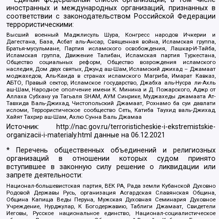
иностранных и международных организаций, признанных в
соответствии с законодательством Российской Федерации
террористическими:
Высший военный Маджлисуль Шура, Конгресс народов Ичкерии и
Дагестана, База, Асбат аль-Ансар, Священная война, Исламская группа,
Братья-мусульмане, Партия исламского освобождения, Лашкар-И-Тайба,
Исламская группа, Движение Талибан, Исламская партия Туркестана,
Общество социальных реформ, Общество возрождения исламского
наследия, Дом двух святых, Джунд аш-Шам, Исламский джихад – Джамаат
моджахедов, Аль-Каида в странах исламского Магриба, Имарат Кавказ,
АБТО, Правый сектор, Исламское государство, Джабха аль-Нусра ли-Ахль
аш-Шам, Народное ополчение имени К. Минина и Д. Пожарского, Аджр от
Аллаха Субхану уа Тагьаля SHAM, АУМ Синрике, Муджахеды джамаата Ат-
Тавхида Валь-Джихад, Чистопольский Джамаат, Рохнамо ба суи давлати
исломи, Террористическое сообщество Сеть, Катиба Таухид валь-Джихад,
Хайят Тахрир аш-Шам, Ахлю Сунна Валь Джамаа
Источник:
http://nac.gov.ru/terroristicheskie-i-ekstremistskie-
organizacii-i-materialy.html
данные на
06.12.2021
* Перечень общественных объединений и религиозных
организаций в отношении которых судом принято
вступившее в законную силу решение о ликвидации или
запрете деятельности:
Национал-большевистская партия, ВЕК РА, Рада земли Кубанской Духовно
Родовой Державы Русь, организация Асгардская Славянская Община,
Община Капища Веды Перуна, Мужская Духовная Семинария Духовное
Учреждение, Нурджулар, К Богодержавию, Таблиги Джамаат, Свидетели
Иеговы, Русское национальное единство, Национал-социалистическое