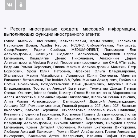
* Реестр иностранных средств массовой информации,
выполняющих функции иностранного агента:
Голос Америки, Idel.Реалии, Кавказ.Реалии, Крым.Реалии, Телеканал
Настоящее Время, Azatliq Radiosi, PCE/PC, Сибирь.Реалии, Фактограф,
Север.Реалии, Радио Свобода, MEDIUM-ORIENT, Пономарев Лев
Александрович, Савицкая Людмила Алексеевна, Маркелов Сергей
Евгеньевич, Камалягин Денис Николаевич, Апахончич Дарья
Александровна, Medusa Project, Первое антикоррупционное СМИ, VTimes.io,
Баданин Роман Сергеевич, Гликин Максим Александрович, Маняхин Петр
Борисович, Ярош Юлия Петровна, Чуракова Ольга Владимировна,
Железнова Мария Михайловна, Лукьянова Юлия Сергеевна, Маетная
Елизавета Витальевна, The Insider SIA, Рубин Михаил Аркадьевич, Гройсман
Софья Романовна, Рождественский Илья Дмитриевич, Апухтина Юлия
Владимировна, Постернак Алексей Евгеньевич, Телеканал Дождь, Петров
Степан Юрьевич, Istories fonds, Шмагун Олеся Валентиновна, Мароховская
Алеся Алексеевна, Долинина Ирина Николаевна, Шлейнов Роман Юрьевич,
Анин Роман Александрович, Великовский Дмитрий Александрович,
Альтаир 2021, Ромашки монолит, Главный редактор 2021, Вега 2021, Важные
иноагенты, Каткова Вероника Вячеславовна, Карезина Инна Павловна,
Кузьмина Людмила Гавриловна, Костылева Полина Владимировна, Лютов
Александр Иванович, Жилкин Владимир Владимирович, Жилинский
Владимир Александрович, Тихонов Михаил Сергеевич, Пискунов Сергей
Евгеньевич, Ковин Виталий Сергеевич, Кильтау Екатерина Викторовна,
Любарев Аркадий Ефимович, Гурман Юрий Альбертович, Грезев Александр
Викторович, Важенков Артем Валерьевич, Иванова София Юрьевна,