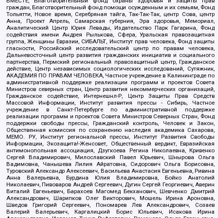
ВМЕСТЕ, Благотворительный фонд охраны здоровья и защиты прав
граждан, Благотворительный фонд помощи осужденным и их семьям, Фонд
Тольятти, Новое время, Серебряная тайга, Так-Так-Так, центр Сова, центр
Анна, Проект Апрель, Самарская губерния, Эра здоровья, Мемориал,
Аналитический Центр Юрия Левады, Издательство Парк Гагарина, Фонд
содействия имени Андрея Рылькова, Сфера, Уральская правозащитная
группа, Женщины Евразии, СИБАЛЬТ, Институт прав человека, Фонд защиты
гласности, Российский исследовательский центр по правам человека,
Дальневосточный центр развития гражданских инициатив и социального
партнерства, Пермский региональный правозащитный центр, Гражданское
действие, Центр независимых социологических исследований, Сутяжник,
АКАДЕМИЯ ПО ПРАВАМ ЧЕЛОВЕКА, Частное учреждение в Калининграде по
административной поддержке реализации программ и проектов Совета
Министров северных стран, Центр развития некоммерческих организаций,
Гражданское содействие, Интернешнл-Р, Центр Защиты Прав Средств
Массовой Информации, Институт развития прессы - Сибирь, Частное
учреждение в Санкт-Петербурге по административной поддержке
реализации программ и проектов Совета Министров Северных Стран, Фонд
поддержки свободы прессы, Гражданский контроль, Человек и Закон,
Общественная комиссия по сохранению наследия академика Сахарова,
МЕМО. РУ, Институт региональной прессы, Институт Развития Свободы
Информации, Экозащита!-Женсовет, Общественный вердикт, Евразийская
антимонопольная ассоциация, Дзугкоева Регина Николаевна, Кривенко
Сергей Владимирович, Милославский Павел Юрьевич, Шнырова Ольга
Вадимовна, Чанышева Лилия Айратовна, Сидорович Ольга Борисовна,
Туровский Александр Алексеевич, Васильева Анастасия Евгеньевна, Ривина
Анна Валерьевна, Бурдина Юлия Владимировна, Бойко Анатолий
Николаевич, Пивоваров Андрей Сергеевич, Дугин Сергей Георгиевич, Аверин
Виталий Евгеньевич, Барахоев Магомед Бекханович, Шевченко Дмитрий
Александрович, Шарипков Олег Викторович, Мошель Ирина Ароновна,
Шведов Григорий Сергеевич, Пономарев Лев Александрович, Созаев
Валерий Валерьевич, Каргалицкий Борис Юльевич, Исакова Ирина